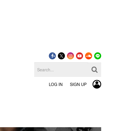
LOG IN
SIGN UP