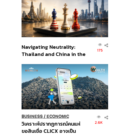
อินโดนีเซีย
Navigating Neutrality:
175
Thailand and China in the
Age of a New Global
Order
BUSINESS
/
ECONOMIC
2.6K
วิเคราะห์ปรากฏการณ์คนแห่
ขอสินเชื่อ CLICX อาจเป็น
เพียงยอดภูเขาน้ำแข็ง ของ