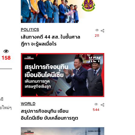
POLITICS
211
เส้นทางคดี 44 สส. ในชั้นศาล
ฎีกา จะรู้ผลเมื่อไร
158
ยี
WORLD
ยใหม่ๆ
544
สรุปภารกิจอนุทิน เยือน
อินโดนีเซีย ขับเคลื่อนการทูต
เศรษฐกิจเชิงรุก ประกาศหุ้น
ส่วนยุทธศาสตร์ไทย –