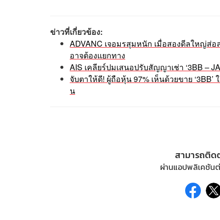
ข่าวที่เกี่ยวข้อง:
ADVANC เจอมรสุมหนัก เมื่อสองดีลใหญ่ส่อล
อาจต้องแยกทาง
AIS เคลียร์ปมเสนอปรับสัญญาเช่า ‘3BB – JASI
จับตาให้ดี! ผู้ถือหุ้น 97% เห็นด้วยขาย ‘3BB
น
สามารถติด
ผ่านแอปพลิเคชันต่