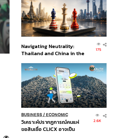
อินโดนีเซีย
Navigating Neutrality:
175
Thailand and China in the
Age of a New Global
Order
BUSINESS
/
ECONOMIC
2.6K
วิเคราะห์ปรากฏการณ์คนแห่
ขอสินเชื่อ CLICX อาจเป็น
เพียงยอดภูเขาน้ำแข็ง ของ