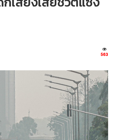
็กเสี่ยงเสียชีวิตแซง
563