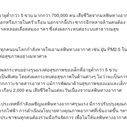
่อายุต่ำกว่า 5 ขวบ มากกว่า 700,000 คน เสียชีวิตจากมลพิษทางอ
ายนอกหรือภายในครัวเรือน นอกจากนี้ประชากรอีกหลายล้านคนต้อง
อด โรคหลอดเลือดสมอง ฯลฯ ซึ่งส่งผลกระทบต่อระบบสาธารณสุข
กือบทุกคนบนโลกกำลังหายใจเอามลพิษทางอากาศ เช่น ฝุ่น PM2.5 ใน
ะทบต่อสุขภาพอย่างมหาศาล
ส่งผลกระทบอย่างรุนแรงต่อสุขภาพของเด็กที่อายุต่ำกว่า 5 ขวบ
ป็นพิเศษ โดยส่งผลกระทบต่อสุขภาพในด้านต่างๆ ไม่ว่าจะเป็นกา
กภาวะขาดสารอาหาร แม้การพัฒนาด้านสุขภาพของแม่และเด็กจ
ขวบ เกือบ 2,000 คน เสียชีวิตในแต่ละวันเนื่องจากมลพิษทางอากาศ
ะประเทศที่กำลังเผชิญมลพิษทางอากาศรุนแรง มีการปรับปรุงคุณ
รือรถไฟฟ้า การดำเนินนโยบายทางคุณภาพอากาศที่เข้มงวดขึ้น ฯล
ถึงประชาชนทุกคนต้องร่วมมือกันจัดการ เพื่อไม่ให้มลพิษทางอากาศ