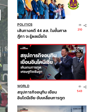
POLITICS
210
เส้นทางคดี 44 สส. ในชั้นศาล
ฎีกา จะรู้ผลเมื่อไร
WORLD
543
สรุปภารกิจอนุทิน เยือน
อินโดนีเซีย ขับเคลื่อนการทูต
เศรษฐกิจเชิงรุก ประกาศหุ้น
ส่วนยุทธศาสตร์ไทย –