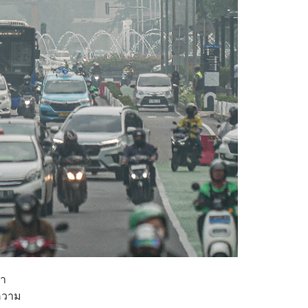
่า
งความ