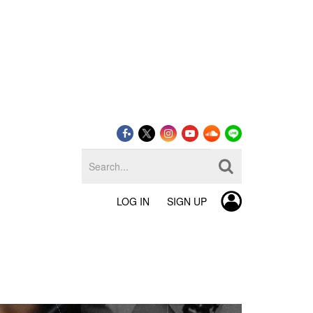
LOG IN
SIGN UP