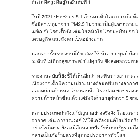
ดันโลหิตสูงที่อยู่ในอันดับที่ 1
ในปี 2021 ประชากร 8.1 ล้านคนทั่วโลก และเด็กที
ซึ่งมีสาเหตุมาจาก PM2.5 ไม่ว่าจะเป็นฝุ่นจากภ
เผชิญกับโรคเรื้อรัง เช่น โรคหัวใจ โรคมะเร็งป
เศรษฐกิจ และสังคม เป็นอย่างมาก
นอกจากนั้นรายงานนี้ยังแสดงให้เห็นว่า มนุษย์เ
ระดับที่ไม่ดีต่อสุขภาพเข้าไปทุกวัน ซึ่งส่งผลกร
รายงานฉบับนี้ยังชี้ให้เห็นอีกว่า มลพิษทางอากาศ
เนื่องจากเด็กมีความเปราะบางต่อมลพิษทางอากาศเ
คลอดก่อนกำหนด โรคหอบหืด โรคปอด ฯลฯ รองจา
ความก้าวหน้าขึ้นแล้ว แต่ยังมีเด็กอายุต่ำกว่า 5 
หลายประเทศกำลังแก้ปัญหาอย่างจริงจัง โดยเฉพา
อากาศ เช่น การรณรงค์ให้ใช้เครื่องยนต์ไฮบริดห
อย่างไรก็ตาม ยังคงมีอีกหลายปัจจัยที่ภาครัฐรวม
กลายเป็นภัยร้ายแรงที่สุดต่อประชากรทั่วโลก