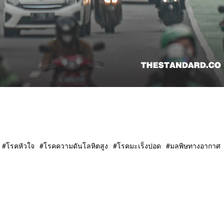
โรคหัวใจ
โรคความดันโลหิตสูง
โรคมะเร็งปอด
มลพิษทางอากาศ