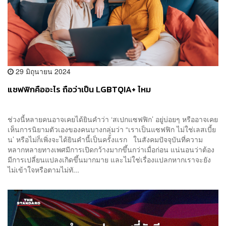
29 มิถุนายน 2024
แซฟฟิกคืออะไร ถือว่าเป็น LGBTQIA+ ไหม
ช่วงนี้หลายคนอาจเคยได้ยินคำว่า ‘สเปกแซฟฟิก’ อยู่บ่อยๆ หรืออาจเคย
เห็นการนิยามตัวเองของคนบางกลุ่มว่า “เราเป็นแซฟฟิก ไม่ใช่เลสเบี้ย
น’ หรือไม่ก็เพิ่งจะได้ยินคำนี้เป็นครั้งแรก ในสังคมปัจจุบันที่ความ
หลากหลายทางเพศมีการเปิดกว้างมากขึ้นกว่าเมื่อก่อน แน่นอนว่าต้อง
มีการเปลี่ยนแปลงเกิดขึ้นมากมาย และไม่ใช่เรื่องแปลกหากเราจะยัง
ไม่เข้าใจหรือตามไม่ทั...