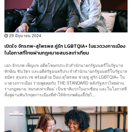
29 มิถุนายน 2024
เปิดใจ จักรภพ-สุไพรพล คู่รัก LGBTQIA+ ในแวดวงการเมือง
ในโอกาสที่ไทยผ่านกฎหมายสมรสเท่าเทียม
เอก-จักรภพ เพ็ญแข อดีตโฆษกประจำสำนักนายกรัฐมนตรีในรัฐบาล
ทักษิณ ชินวัตร และอดีตรัฐมนตรีประจำสำนักนายกรัฐมนตรีในรัฐบาล
สมัคร สุนทรเวช พร้อมด้วย ป๊อป-สุไพรพล ช่วยชู คู่รัก LGBTQIA+ ใน
แวดวงการเมือง ร่วมพูดคุยกับ THE STANDARD หลังรัฐสภาไทยผ่าน
ร่างกฎหมาย ‘สมรสเท่าเทียม’ เป็นชาติแรกในอาเซียน และในโอกาสที่
ทั้งคู่ผ่านพ้นวิกฤตการเมืองที่ทำให้จักรภพต้องลี้ภัยไ...