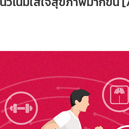
นวโน้มใส่ใจสุขภาพมากขึ้น [