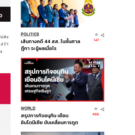
POLITICS
 และ
147
เส้นทางคดี 44 สส. ในชั้นศาล
งว่า
ฎีกา จะรู้ผลเมื่อไร
น
WORLD
496
สรุปภารกิจอนุทิน เยือน
อินโดนีเซีย ขับเคลื่อนการทูต
เศรษฐกิจเชิงรุก ประกาศหุ้น