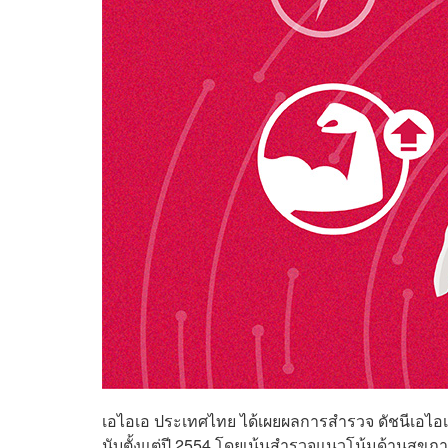
เอไอเอ ประเทศไทย ได้เผยผลการสำรวจ ดัชนีเอไอเอ เฮล
นับตั้งแต่ปี 2554 โดยเน้นสำรวจแนวโน้มด้านสุข