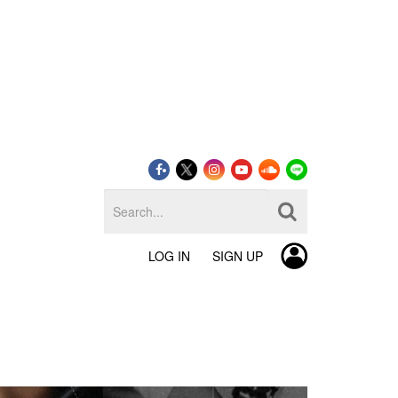
LOG IN
SIGN UP