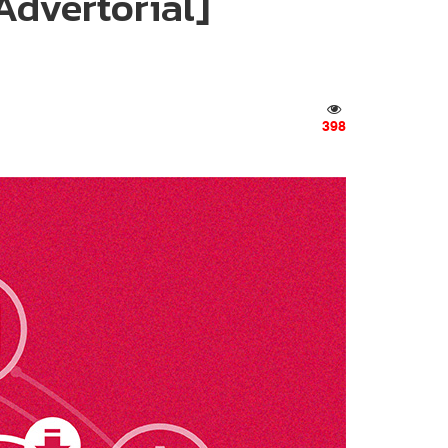
Advertorial]
398