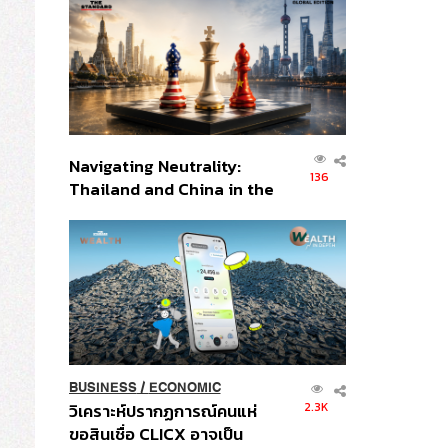
ส่วนยุทธศาสตร์ไทย –
อินโดนีเซีย
Navigating Neutrality:
136
Thailand and China in the
Age of a New Global
Order
BUSINESS
/
ECONOMIC
2.3K
วิเคราะห์ปรากฏการณ์คนแห่
ขอสินเชื่อ CLICX อาจเป็น