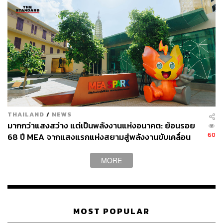
Vacation เลยตอบโจทย์วันสบาย ๆ ที่ไม่ต้องคิดมากเรื่องการ
แต่งตัว เพียงแค่หยิบ
UNIQLO and JW ANDERSON Mini T
เสื้อยืดทรงครอปเข้ารูปที่ดูเรียบ ๆ แต่ซ่อนดีเทลโลโก้ JW
ANDERSON ไว้อย่างมีชั้นเชิงตรงชายเสื้อ นำมาจับคู่กับ
กางเกงผ้าลินินผสม เท่านี้ก็ได้ลุคที่ดูสบายๆ แต่ยังดูดีมีคาแรก
เตอร์ เติมเต็มวันพักผ่อนให้มีสไตล์
ไม่ว่าจะเดินเล่นริมทะเล นั่งชิลที่คาเฟ่ หรือนอนพักผ่อนที่บ้าน
ก็รู้สึกสบายตัว เพราะเสื้อยืดมาพร้อมเนื้อผ้าคอตตอนผสมที่มี
เนื้อผ้าบรัชละเอียดที่ให้สัมผัสนุ่ม เอาอยู่ทุก vacation time
THAILAND
/
NEWS
มากกว่าแสงสว่าง แต่เป็นพลังงานแห่งอนาคต: ย้อนรอย
60
68 ปี MEA จากแสงแรกแห่งสยามสู่พลังงานขับเคลื่อน
How to Match :
ลุคนี้ต่อยอดได้ด้วยไอเทมน้อยชิ้นแต่
เมือง ผ่าน MEA SPARK
สามารถเปลี่ยน mood อย่างเห็นได้ชัด ไม่ว่าเป็นการเลือก
MORE
Sandals มาสวมเพื่อให้ได้ holiday vibes เต็มๆ หรือจะเพิ่ม
หมวกกับ Tote Bag เท่านี้ลุคก็ดูครบพร้อมออกเดินทาง แต่ถ้า
ต้องเข้า indoor หรือแวะคาเฟ่ ก็แค่หยิบ Shirt มาสวมทับเพิ่ม
layer ได้เลยโดยที่ลุคโดยรวมยังดูดี
MOST POPULAR