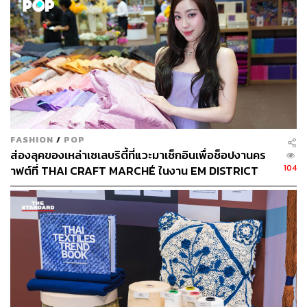
ลองนึกถึงวันที่ตื่นมาแล้วอยากดูน่ารัก โดยไม่ต้องพยายามให้
มากมาย วันแบบนั้นแค่หยิบ
AIRism Cotton T
เสื้อยืดทรงบ็
FASHION
/
POP
อกซี่ มาแมตช์กับกระโปรงมินิพลีต ที่เพิ่มความมีชีวิตชีวาให้
ส่องลุคของเหล่าเซเลบริตี้ที่แวะมาเช็กอินเพื่อช็อปงานคร
ลุคออกมาน่ารักและสดใส แต่ยังดูคล่องตัว มั่นใจสไตล์คน
104
าฟต์ที่ THAI CRAFT MARCHÉ ในงาน EM DISTRICT
เมือง ด้วยเนื้อผ้า AIRism ที่ใส่แล้วรู้สึกสบาย เย็นผิว ไม่ร้อน
SENSE OF THAI 2026 [PR NEWS]
เหมาะกับวันชิลๆ ไม่ว่าจะเป็นวันที่แฮงก์เอาต์กับเพื่อนหรือไป
คาเฟ่ฮอปปิ้งในวันหยุดสุดสัปดาห์
How to Match:
วันไหนที่มีนัดเป็นทางการต้องพบปะผู้คน แค่
หยิบ Blazer หรือ Cardigan มาทับ พร้อมสวม Loafers ก็ยกระ
ดับลุคให้ทางการขึ้นได้ทันที หรือถ้าอยากปรับลุคให้สบาย ก็
ใส่ Sneakers แทน