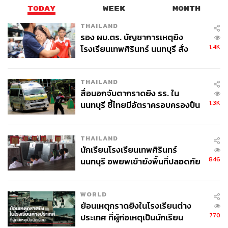
TODAY
WEEK
MONTH
High-Street Heritage: ลุคเท่ ๆ ในวันหาแรง
บันดาลใจ
THAILAND
รอง ผบ.ตร. บัญชาการเหตุยิง
1.4K
โรงเรียนเทพศิรินทร์ นนทบุรี สั่ง
ค้นหา 2 รอบยืนยันไร้คนติดค้าง พบ
ศพปู่-ย่าที่บ้านพักผู้ก่อเหตุ
THAILAND
สื่อนอกจับตากราดยิง รร. ใน
1.3K
นนทบุรี ชี้ไทยมีอัตราครอบครองปืน
สูงในระดับต้นของภูมิภาค
THAILAND
นักเรียนโรงเรียนเทพศิรินทร์
846
นนทบุรี อพยพเข้ายังพื้นที่ปลอดภัย
ชั่วคราว หลังเหตุใช้อาวุธปืนภายใน
โรงเรียนคลี่คลาย
WORLD
ย้อนเหตุกราดยิงในโรงเรียนต่าง
บางวันที่แค่อยากออกไปเดินเล่นแบบไม่มีแพลน แวะคาเฟ่
770
ประเทศ ที่ผู้ก่อเหตุเป็นนักเรียน
ใหม่ ๆ หรือเดินหาแรงบันดาลใจในย่านที่ไม่คุ้นเคย ลุค
High-