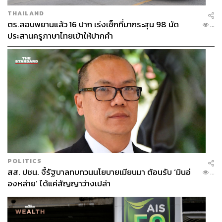
ตามทุกจังหวะชีวิต ช่วยให้เราเป็นตัวเองในเวอร์ชันที่มั่นใจ
THAILAND
ที่สุด
ตร.สอบพยานแล้ว 16 ปาก เร่งเช็กที่มากระสุน 98 นัด
...
ประสานครูภาษาไทยเข้าให้ปากคำ
เลือกไอเทมที่เพิ่มความมั่นใจของคุณได้แล้ววันนี้ที่ UNIQLO
ทุกสาขา หรือช้อปออนไลน์ง่าย ๆ ที่
Uniqlo.com ›
TAGS:
T-Shirts
Uniqlo
Advertorial
เสื้อยืด
แฟชั่น
การแต่งกาย
เสื้อผ้า
เสื้อผ้าแฟชั่น
แบรนด์เสื้อผ้า
POLITICS
สส. ปชน. จี้รัฐบาลทบทวนนโยบายเมียนมา ต้อนรับ ‘มินอ่
...
องหล่าย’ ได้แค่สัญญาว่างเปล่า
160