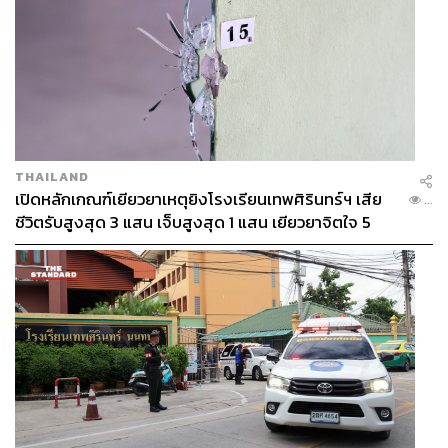
นั้น เริ่มจากหยิบ
U Crew Neck T-Shirt
ทรงเบสิก จับคู่กับ
กางเกงยีนส์ขาสั้น ที่เติมความคล่องตัวและมีชีวิตชีวาทำให้
ลุคโดยรวม ดูเท่ ดูสนุก และมั่นใจได้แบบไม่พยายาม ด้วยตัว
เสื้อที่มีเนื้อผ้าคอตตอน 100% ให้สัมผัสดีและอยู่ทรง ทำให้ลุค
ยังดูมีมิติ แม้จะเป็นวันที่แต่งตัวแบบสบาย ๆ ขณะที่ กางเกงยีน
ส์ขาสั้น ก็พร้อมพาไปลุยได้ทุกกิจกรรม ไม่ว่าจะเดินเล่น แวะ
คาเฟ่ หรือใช้วันหยุดแบบเต็มที่กับหลายแพลนในวันเดียว
THAILAND
How to Match:
เพิ่มหรือลดไอเทมเสริมลุคนี้ได้ตามอารมณ์
เปิดหลักเกณฑ์เยียวยาเหตุยิงโรงเรียนเทพศิรินทร์ฯ เสีย
...
วันไหนอยากให้ดูมีมิติขึ้น ลองเอา Overshirt หรือ Jacket มา
ชีวิตรับสูงสุด 3 แสน เจ็บสูงสุด 1 แสน เยียวยาจิตใจ 5
ใส่ทับ แต่ถ้าอยากให้ทุกอย่างดู active และคล่องตัว
ระดับ
Sneakers ถือว่าเป็นตัวเลือกที่ดี แต่ถ้าวันไหนอยากยกระดับ
ความเท่ ลองใส่ Boots หรือเพิ่ม Belt เข้าไปด้วย ก็เปลี่ยนลุค
ได้อีกแบบ
ด้วยดีไซน์ที่ผ่านการคิดมาอย่างดีและฟังก์ชันที่ตอบโจทย์ชีวิต
จริง
UNIQLO T-SHIRT
เลยเป็นมากกว่าเสื้อยืดธรรมดาในตู้
แต่คือไอเทมที่หยิบขึ้นมาแล้วมั่นใจได้ทันทีโดยไม่ต้องคิด
เยอะ และสามารถนำมามิกซ์แอนด์แมตช์ได้หลากหลายลุค