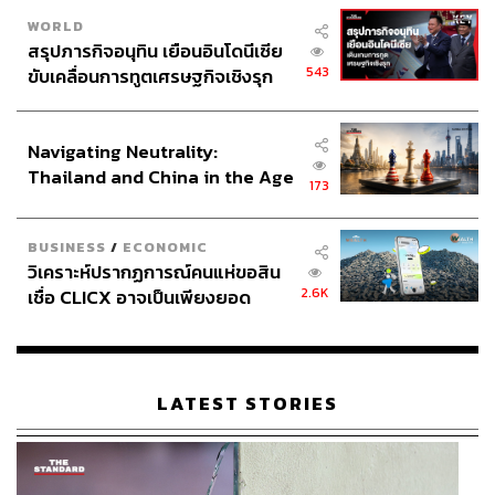
คิด
WORLD
สรุปภารกิจอนุทิน เยือนอินโดนีเซีย
543
ขับเคลื่อนการทูตเศรษฐกิจเชิงรุก
ประกาศหุ้นส่วนยุทธศาสตร์ไทย –
อินโดนีเซีย
Navigating Neutrality:
Thailand and China in the Age
173
of a New Global Order
BUSINESS
/
ECONOMIC
วิเคราะห์ปรากฏการณ์คนแห่ขอสิน
2.6K
เชื่อ CLICX อาจเป็นเพียงยอด
ภูเขาน้ำแข็ง ของปัญหาหนี้ครัว
เรือนไทยที่ถูกซุกไว้
LATEST STORIES
มีบางวันที่ตื่นมาแล้วอยากออกไปลุยแบบไม่มีแพลน ไม่อยาก
เสียเวลาคิดเรื่องการแต่งตัว แต่ยังอยากให้ลุคดูดีพร้อมออกไป
ใช้วันนั้นได้ทันที ลุค
Wild at Heart
เลยเป็นคำตอบสำหรับวัน