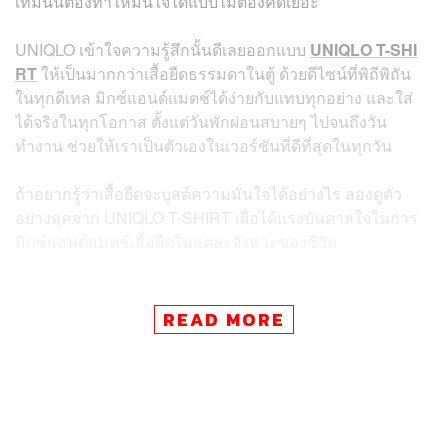
เทมนั้นต้องทำให้มั่นใจได้แบบไม่ต้องคิดเยอะ
UNIQLO เข้าใจความรู้สึกนั้นดีเลยออกแบบ
UNIQLO T-SHI
RT
ให้เป็นมากกว่าเสื้อยืดธรรมดาในตู้ ด้วยดีไซน์ที่พิถีพิถัน
ในทุกดีเทล มิกซ์แอนด์แมตช์ได้ง่ายกับแทบทุกอย่าง และใส่
ได้จริงในทุกโอกาส ตั้งแต่วันพักผ่อนสบายๆ ไปจนถึงวัน
ทำงาน ช่วยให้เราเป็นตัวเองในเวอร์ชันที่ดีที่สุดในทุกวัน
ถ้าอยากรู้ว่าเสื้อยืดจะบูสต์ความมั่นใจได้อย่างไร ลองดูตัว
อย่างลุคจาก UNIQLO T-SHIRT เผื่อได้แรงบันดาลใจในการ
มิกซ์แอนด์แมตช์เสื้อยืดในแต่ละจังหวะของชีวิต
The New Preppy: ความเรียบร้อยที่ไม่อึดอัด
READ MORE