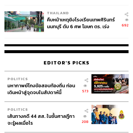
Street Heritage
ถือเป็นลุคที่เหมาะกับวันได้อย่างลงตัว เพียง
แค่หยิบ
U Crew Neck T-Shirt
เสื้อยืดคอกลมดีไซน์คลาสสิ
THAILAND
คืบหน้าเหตุยิงโรงเรียนเทพศิรินทร์
กมาแมตช์กับกางเกงยีนส์ขาสั้น ทรงหลวมที่ให้กลิ่นอายวิน
692
นนทบุรี ดับ 6 ศพ โฆษก ตร. เร่ง
เทจผสมความสตรีท ทำให้ลุคที่ดูเรียบง่ายแต่ยังดูเท่และใส่ได้
สอบปมขโมยปืนปู่ก่อเหตุ
จริงในชีวิตประจำวัน ด้วยเสื้อที่ทำจากผ้าคอตตอนคุณภาพ
100% ช่วยให้ตัวเสื้ออยู่ทรง สัมผัสดี ทำให้ลุคโดยรวมดูชัด
และมีสไตล์ ส่วนกางเกงยีนส์ขาสั้น ก็คล่องตัวพร้อมทุก
กิจกรรม ตั้งแต่ hangout กับเพื่อน เดินเล่นในเมือง ไปจนถึง
EDITOR'S PICKS
casual gathering ที่ไม่ได้วางแผนล่วงหน้า
How to Match:
ลุคนี้นำไปเล่นกับ layer ได้สนุก เพียงนำ
POLITICS
Overshirt หรือ Shirt ทับเพื่อเพิ่มความ street ให้ชัดขึ้น ถ้า
มหากาพย์โกงข้อสอบท้องถิ่น ก่อน
อยากให้ทุกอย่างดู casual และคล่องตัว Sneakers คือคำตอบ
573
เดินหน้าสู่จุดจบในสัปดาห์นี้
ที่ง่ายที่สุด แต่ถ้าวันไหนอยากเติมความวินเทจให้ลุคมีมิติขึ้น
Boots หรือ Loafers ก็ช่วยเปลี่ยนมู้ดได้ทันที
POLITICS
เส้นทางคดี 44 สส. ในชั้นศาลฎีกา
208
จะรู้ผลเมื่อไร
Wild at Heart: สำหรับวันที่อยากลุยแบบไม่ต้อง