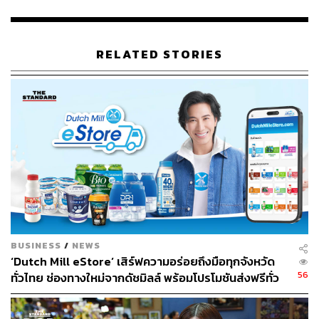
วัน จากเนื้อผ้า AIRIsm ที่ให้สัมผัสเย็น สบายผิว
ใส่สบาย
ช่วย
ให้เคลื่อนไหวได้คล่องตัวในทุกโมเมนต์
RELATED STORIES
How to Match:
อัพลุคให้ดูดีกว่าเดิมด้วยการเลือก Blazer
สวมมาทับ เพื่อให้พร้อม meeting ทันที หรือเปลี่ยนรองเท้า
เป็น Loafers หรือรองเท้าหนัง เพื่อเติมความ preppy อีกระดับ
และถ้าวันไหนอยากได้ลุคที่สบายขึ้นก็เลือก Sneakers มา
สวมได้เลย
Downtown Doll: น่ารักแบบมั่นใจในทุกวัน
BUSINESS
/
NEWS
‘Dutch Mill eStore’ เสิร์ฟความอร่อยถึงมือทุกจังหวัด
56
ทั่วไทย ช่องทางใหม่จากดัชมิลล์ พร้อมโปรโมชันส่งฟรีทั่ว
ประเทศ ส่งไว สั่งก่อนเที่ยง ได้ของวันถัดไป ส่งสินค้าแบบ
เย็นตรงจากโรงงาน [ADVERTORIAL]