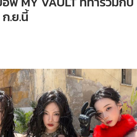
ปอัพ MY VAULT ที่ทำร่วมกั
ก.ย.นี้