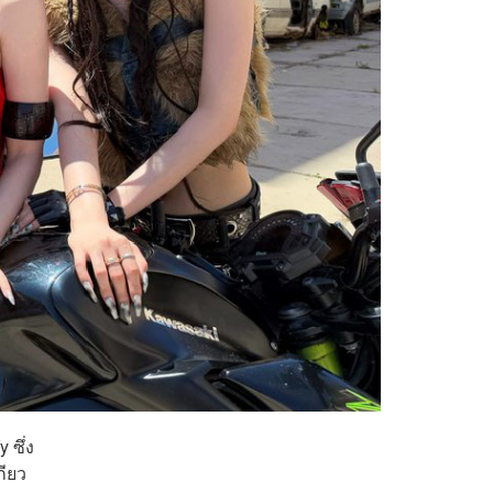
 ซึ่ง
กียว