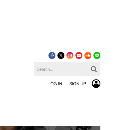
LOG IN
SIGN UP