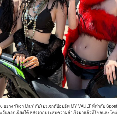
 อย่าง ‘Rich Man’ กับโปรเจกต์ป๊อปอัพ MY VAULT ที่ทำกับ Spotify
ียตะวันออกเฉียงใต้ หลังจากประสบความสำเร็จมาแล้วที่โซลและโตเ