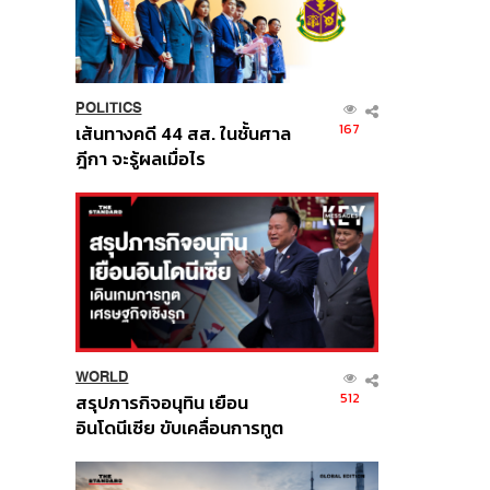
POLITICS
167
เส้นทางคดี 44 สส. ในชั้นศาล
ฎีกา จะรู้ผลเมื่อไร
WORLD
512
สรุปภารกิจอนุทิน เยือน
อินโดนีเซีย ขับเคลื่อนการทูต
เศรษฐกิจเชิงรุก ประกาศหุ้น
ส่วนยุทธศาสตร์ไทย –