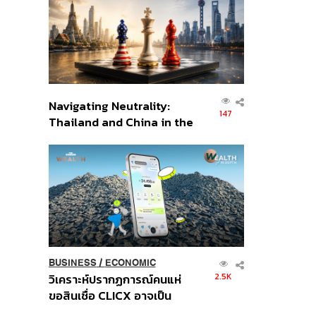
อินโดนีเซีย
Navigating Neutrality:
147
Thailand and China in the
Age of a New Global
Order
BUSINESS
/
ECONOMIC
2.5K
วิเคราะห์ปรากฏการณ์คนแห่
ขอสินเชื่อ CLICX อาจเป็น
เพียงยอดภูเขาน้ำแข็ง ของ