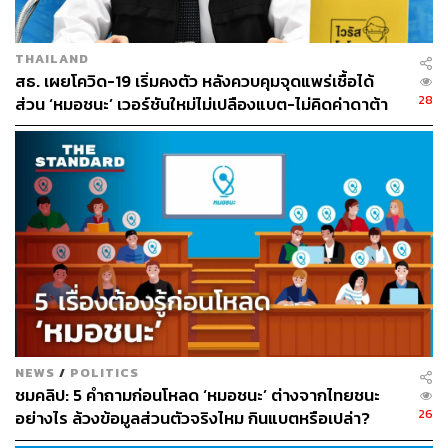
THAILAND
สธ. เผยโควิด-19 เริ่มคงตัว หลังควบคุมจุดแพร่เชื้อได้
28
ส่วน ‘หมอชนะ’ เวอร์ชันใหม่ไม่เปลืองแบต-ไม่คิดค่าดาต้า
NEWS
/
POLITICS
ชมคลิป: 5 คำถามก่อนโหลด ‘หมอชนะ’ ต่างจากไทยชนะ
26
อย่างไร ล้วงข้อมูลส่วนตัวจริงไหม กินแบตหรือเปล่า?