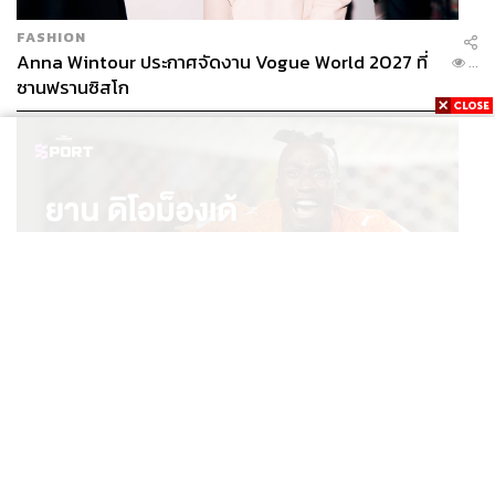
FASHION
Anna Wintour ประกาศจัดงาน Vogue World 2027 ที่
...
ซานฟรานซิสโก
SPORT
ยาน ดิโอม็องเด้ 2 ปีก่อนยังไร้สโมสรอาชีพ สู่นักเตะค่าตัว
...
125 ล้านยูโร กับคำสัญญาถึงน้องสาวผู้ล่วงลับ