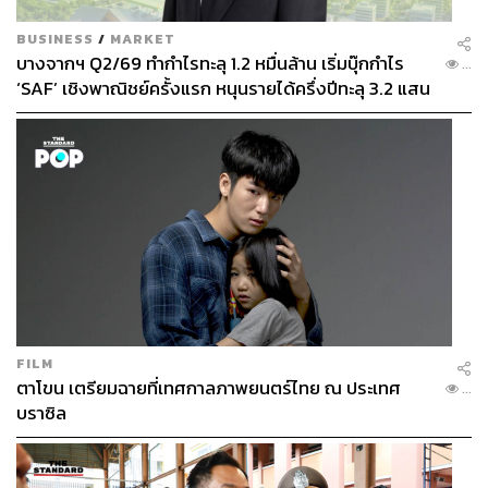
BUSINESS
/
MARKET
บางจากฯ Q2/69 ทำกำไรทะลุ 1.2 หมื่นล้าน เริ่มบุ๊กกำไร
...
‘SAF’ เชิงพาณิชย์ครั้งแรก หนุนรายได้ครึ่งปีทะลุ 3.2 แสน
ล้าน
FILM
ตาโขน เตรียมฉายที่เทศกาลภาพยนตร์ไทย ณ ประเทศ
...
บราซิล