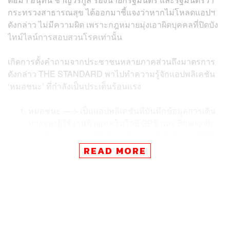
กระทรวงสาธารณสุข ได้ออกมาชี้แจงว่าหากไม่โหลดแอปฯ
ดังกล่าว ไม่มีความผิด เพราะกฎหมายมุ่งเอาผิดบุคคลที่ปิดบัง
ไทม์ไลน์การสอบสวนโรคเท่านั้น
เกิดการตั้งคำถามจากประชาชนหลายภาคส่วนถึงมาตรการ
ดังกล่าว THE STANDARD พาไปทำความรู้จักแอปพลิเคชัน
‘หมอชนะ’ ที่กำลังเป็นประเด็นร้อนแรง
หมอชนะ —-> เป็น
แอปพลิเคชันที่บันทึกข้อมูลการเดิน
ทาง
ของผู้ใช้งานด้วยเทคโนโลยี GPS และ Bluetooth
ร่วมกับการสแกน QR Code โดยจะแจ้งไปยังกลุ่มผู้ใช้
งานที่มีประวัติสัมผัสหรือเข้าใกล้กับผู้ติดเชื้อโควิด-19
READ MORE
ถึงวิธีการปฏิบัติตนที่ถูกต้อง
หมอชนะ —-> จะส่งบันทึกข้อมูลการเดินทางของผู้ใช้
งานแบบอัตโนมัติ โดยจะระบุตำแหน่งของผู้ใช้งาน ซึ่ง
สามารถตรวจพบความเสี่ยงของผู้ใช้งานหากมีประวัติ
เคยสัมผัสหรือใกล้ชิดกับผู้ป่วย
หมอชนะ —-> เก็บข้อมูลส่วนบุคคลเท่าที่จำเป็น