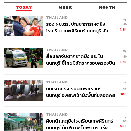
TODAY
WEEK
MONTH
THAILAND
รอง ผบ.ตร. บัญชาการเหตุยิง
1.3K
โรงเรียนเทพศิรินทร์ นนทบุรี สั่ง
ค้นหา 2 รอบยืนยันไร้คนติดค้าง พบ
ศพปู่-ย่าที่บ้านพักผู้ก่อเหตุ
THAILAND
สื่อนอกจับตากราดยิง รร. ใน
1.2K
นนทบุรี ชี้ไทยมีอัตราครอบครองปืน
สูงในระดับต้นของภูมิภาค
THAILAND
นักเรียนโรงเรียนเทพศิรินทร์
808
นนทบุรี อพยพเข้ายังพื้นที่ปลอดภัย
ชั่วคราว หลังเหตุใช้อาวุธปืนภายใน
โรงเรียนคลี่คลาย
THAILAND
คืบหน้าเหตุยิงโรงเรียนเทพศิรินทร์
663
นนทบุรี ดับ 6 ศพ โฆษก ตร. เร่ง