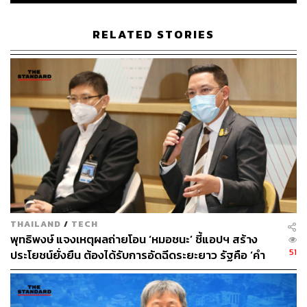
TAGS:
แอปพลิเคชันหมอชนะ
RELATED STORIES
74
ABOUT THE AUTHOR
THE STANDARD TEAM
THAILAND
/
TECH
กองบรรณาธิการ THE STANDARD
พุทธิพงษ์ แจงเหตุผลถ่ายโอน ‘หมอชนะ’ ชี้แอปฯ สร้าง
51
ประโยชน์ยั่งยืน ต้องได้รับการอัดฉีดระยะยาว รัฐคือ ‘คำ
ตอบที่ดีที่สุด’