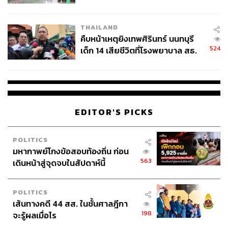
สอบปมขโมยปืนปู่ก่อเหตุ
THAILAND
คืบหน้าเหตุยิงเทพศิรินทร์ นนทบุรี
524
เด็ก 14 เสียชีวิตที่โรงพยาบาล สธ.
ยืนยันครูเสียชีวิต 5 ราย เจ็บ 22
ราย
EDITOR'S PICKS
POLITICS
มหากาพย์โกงข้อสอบท้องถิ่น ก่อน
563
เดินหน้าสู่จุดจบในสัปดาห์นี้
POLITICS
เส้นทางคดี 44 สส. ในชั้นศาลฎีกา
198
จะรู้ผลเมื่อไร