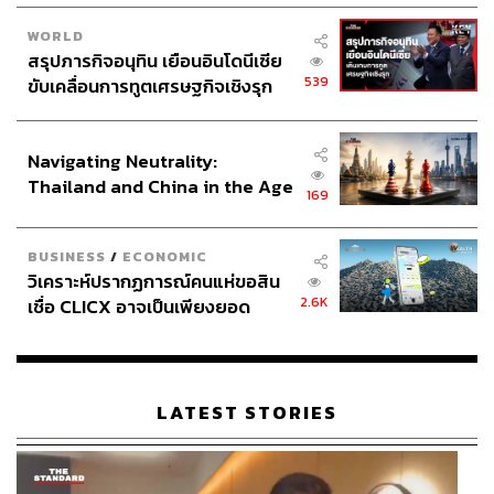
WORLD
สรุปภารกิจอนุทิน เยือนอินโดนีเซีย
539
ขับเคลื่อนการทูตเศรษฐกิจเชิงรุก
ประกาศหุ้นส่วนยุทธศาสตร์ไทย –
อินโดนีเซีย
Navigating Neutrality:
Thailand and China in the Age
169
of a New Global Order
BUSINESS
/
ECONOMIC
วิเคราะห์ปรากฏการณ์คนแห่ขอสิน
2.6K
เชื่อ CLICX อาจเป็นเพียงยอด
ภูเขาน้ำแข็ง ของปัญหาหนี้ครัว
เรือนไทยที่ถูกซุกไว้
LATEST STORIES