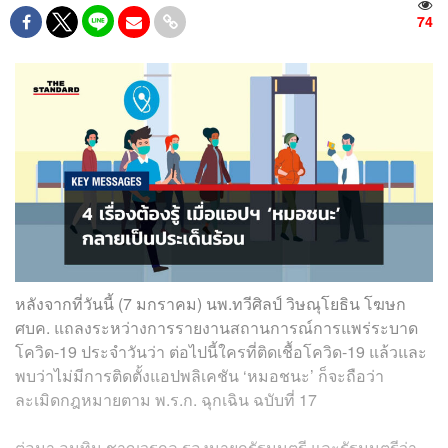
74
หลังจากที่วันนี้ (7 มกราคม) นพ.ทวีศิลป์ วิษณุโยธิน โฆษก
ศบค. แถลงระหว่างการรายงานสถานการณ์การแพร่ระบาด
โควิด-19 ประจำวันว่า ต่อไปนี้ใครที่ติดเชื้อโควิด-19 แล้วและ
พบว่าไม่มีการติดตั้งแอปพลิเคชัน ‘หมอชนะ’ ก็จะถือว่า
ละเมิดกฎหมายตาม พ.ร.ก. ฉุกเฉิน ฉบับที่ 17
ต่อมา อนุทิน ชาญวรกูล รองนายกรัฐมนตรี และรัฐมนตรีว่า