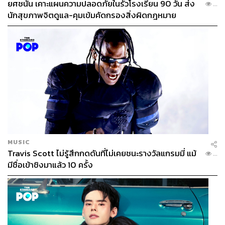
ยศชนัน เคาะแผนความปลอดภัยในรั้วโรงเรียน 90 วัน ส่ง
...
นักสุขภาพจิตดูแล-คุมเข้มคัดกรองสิ่งผิดกฎหมาย
MUSIC
Travis Scott ไม่รู้สึกกดดันที่ไม่เคยชนะรางวัลแกรมมี่ แม้
...
มีชื่อเข้าชิงมาแล้ว 10 ครั้ง