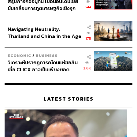
สรุปภารกิจอนุทิน เยือนอินโดนีเซีย
544
ขับเคลื่อนการทูตเศรษฐกิจเชิงรุก
ประกาศหุ้นส่วนยุทธศาสตร์ไทย –
อินโดนีเซีย
Navigating Neutrality:
Thailand and China in the Age
175
of a New Global Order
ECONOMIC
/
BUSINESS
วิเคราะห์ปรากฏการณ์คนแห่ขอสิน
2.6K
เชื่อ CLICX อาจเป็นเพียงยอด
ภูเขาน้ำแข็ง ของปัญหาหนี้ครัว
เรือนไทยที่ถูกซุกไว้
LATEST STORIES