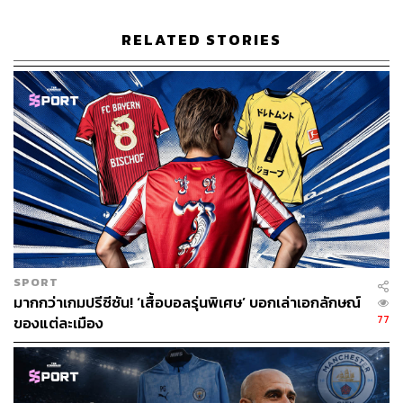
Manchester City
Kylian Mbappé
Mohamed Salah
RELATED STORIES
846
ABOUT THE AUTHOR
อนุชิต ไกรวิจิตร
SPORT
Content Creator ประจำกองบรรณาธิการข่าว
มากกว่าเกมปรีซีซัน! ‘เสื้อบอลรุ่นพิเศษ’ บอกเล่าเอกลักษณ์
กีฬา สำนักข่าว THE STANDARD ผู้มีงาน
77
ของแต่ละเมือง
อดิเรกคือการสัมภาษณ์ BNK48