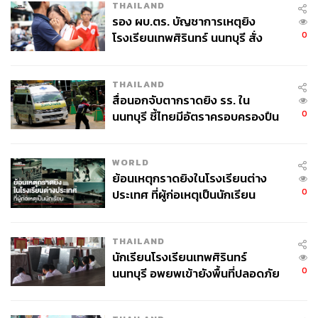
THAILAND
รอง ผบ.ตร. บัญชาการเหตุยิง
0
โรงเรียนเทพศิรินทร์ นนทบุรี สั่ง
ค้นหา 2 รอบยืนยันไร้คนติดค้าง พบ
ศพปู่-ย่าที่บ้านพักผู้ก่อเหตุ
THAILAND
สื่อนอกจับตากราดยิง รร. ใน
0
นนทบุรี ชี้ไทยมีอัตราครอบครองปืน
สูงในระดับต้นของภูมิภาค
WORLD
ย้อนเหตุกราดยิงในโรงเรียนต่าง
0
ประเทศ ที่ผู้ก่อเหตุเป็นนักเรียน
THAILAND
นักเรียนโรงเรียนเทพศิรินทร์
0
นนทบุรี อพยพเข้ายังพื้นที่ปลอดภัย
ชั่วคราว หลังเหตุใช้อาวุธปืนภายใน
โรงเรียนคลี่คลาย