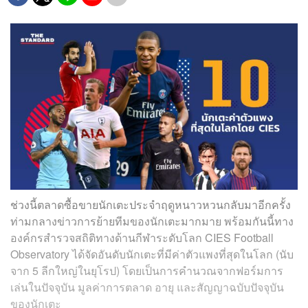
ช่วงนี้ตลาดซื้อขายนักเตะประจำฤดูหนาวหวนกลับมาอีกครั้ง
ท่ามกลางข่าวการย้ายทีมของนักเตะมากมาย พร้อมกันนี้ทาง
องค์กรสำรวจสถิติทางด้านกีฬาระดับโลก CIES Football
Observatory ได้จัดอันดับนักเตะที่มีค่าตัวแพงที่สุดในโลก (นับ
จาก 5 ลีกใหญ่ในยุโรป) โดยเป็นการคำนวณจากฟอร์มการ
เล่นในปัจจุบัน มูลค่าการตลาด อายุ และสัญญาฉบับปัจจุบัน
ของนักเตะ