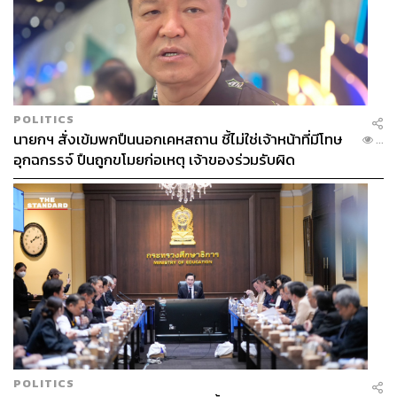
POLITICS
นายกฯ สั่งเข้มพกปืนนอกเคหสถาน ชี้ไม่ใช่เจ้าหน้าที่มีโทษ
...
อุกฉกรรจ์ ปืนถูกขโมยก่อเหตุ เจ้าของร่วมรับผิด
POLITICS