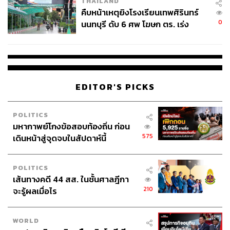
THAILAND
คืบหน้าเหตุยิงโรงเรียนเทพศิรินทร์
0
นนทบุรี ดับ 6 ศพ โฆษก ตร. เร่ง
สอบปมขโมยปืนปู่ก่อเหตุ
EDITOR'S PICKS
POLITICS
มหากาพย์โกงข้อสอบท้องถิ่น ก่อน
575
เดินหน้าสู่จุดจบในสัปดาห์นี้
POLITICS
เส้นทางคดี 44 สส. ในชั้นศาลฎีกา
210
จะรู้ผลเมื่อไร
WORLD