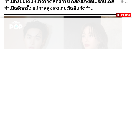
ทำไมทรัมป์เดินหน้าจำกัดสิทธิการได้สัญชาติอเมริกันโดย
...
กำเนิดอีกครั้ง แม้ศาลสูงสุดเคยตัดสินคัดค้าน
ENTERTAINMENT
เก้า นพเก้า และ พาย รินรดา เตรียมร่วมงานกันใน ‘รสกาล
...
Enchanted Taste In Time’