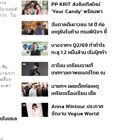
นการ
PP KRIT ส่งซิงเกิลใหม่
ปมค้นประวัติคดีกราดยิงที่
ร์นาเมนต์
‘Your Candy’ พร้อมพา
สหรัฐฯ
างการ โอ
ต้าเหนิง และ ณิชา ร่วมมิว
จับตาคดีเยาวชน 14 ปี ก่อ
สิกวิดีโอ
เหตุยิงในห้าง กรมพินิจฯ ชี้
ประพฤติดี-รับการรักษาต่อ
บางจากฯ Q2/69 ทำกำไร
เนื่อง ประเมินปล่อยตัว
ทะลุ 1.2 หมื่นล้าน เริ่มบุ๊กกำ
ไร ‘SAF’ เชิงพาณิชย์ครั้ง
ตาโขน เตรียมฉายที่
แรก หนุนรายได้ครึ่งปีทะลุ
 ทีม
เทศกาลภาพยนตร์ไทย ณ
วนานกว่า
3.2 แสนล้าน
คสั้นๆ
ประเทศบราซิล
นายกฯ เผยเด็กก่อเหตุ
่าจะพา
เครียดเรื่องเรียน เชื่อ
เตรียมการเป็นขั้นตอน ชี้มี
Anna Wintour ประกาศ
กระสุนอีกกว่า 30 นัด หาก
จัดงาน Vogue World
ไม่จบชีวิตตัวเองอาจสูญ
หรับเซเล
2027 ที่ซานฟรานซิสโก
เสียเพิ่ม
่อ