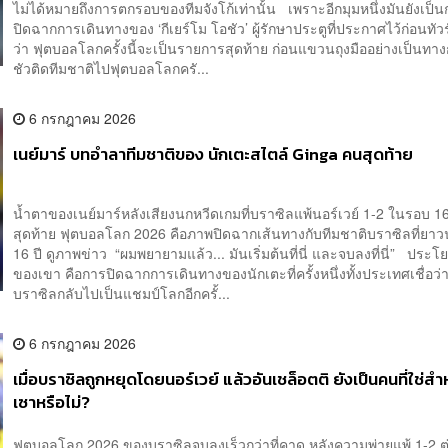
ไม่ได้หมายถึงการตกรอบของทีมจังโก้เท่านั้น เพราะอีกมุมหนึ่งมันยังเป็
ปิดฉากการเดินทางของ ‘กีเยร์โม โอชัว’ ผู้รักษาประตูที่ประกาศไว้ก่อนทัว
ว่า ฟุตบอลโลกครั้งนี้จะเป็นรายการสุดท้าย ก่อนแขวนถุงมืออย่างเป็นท
ชัวติดทีมชาติไปฟุตบอลโลกครั...
6 กรกฎาคม 2026
เนย์มาร์ บทอำลาทีมชาติของ นักเตะสไตล์ Ginga คนสุดท้าย
น้ำตาของเนย์มาร์หลังเสียงนกหวีดเกมที่บราซิลแพ้นอร์เวย์ 1-2 ในรอบ 16
สุดท้าย ฟุตบอลโลก 2026 คือภาพปิดฉากเส้นทางกับทีมชาติบราซิลที่ยา
16 ปี ดูภาพข่าว “ผมพยายามแล้ว... มันเริ่มต้นที่นี่ และจบลงที่นี่” ประโย
ของเขา คือการปิดฉากการเดินทางของนักเตะที่ครั้งหนึ่งทั้งประเทศเชื่อว
บราซิลกลับไปเป็นแชมป์โลกอีกครั้...
6 กรกฎาคม 2026
เมื่อบราซิลถูกหยุดโดยนอร์เวย์ แล้วอันเชล็อตติ ยังเป็นคนที่ใช่สำ
เซาหรือไม่?
ฟุตบอลโลก 2026 ของบราซิลจบลงเร็วกว่าที่คาด หลังความพ่ายแพ้ 1-2 ต