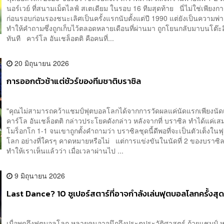
นอร์เวย์ ที่สนามเม็ตไลฟ์ สเตเดียม ในรอบ 16 ทีมสุดท้าย นี่ไม่ใช่เพียง
ก่อนรอบก่อนรองชนะเลิศเป็นครั้งแรกนับตั้งแต่ปี 1990 แต่ยังเป็นความพ่าย
ทำให้คำถามซึ่งถูกเก็บไว้ตลอดหลายเดือนที่ผ่านมา ถูกโยนกลับมาบนโต๊ะอี
ทันที คาร์โล อันเชล็อตติ คือคนที่...
20 มิถุนายน 2026
การออกตัวช้าแต่ชัวร์ของทีมชาติบราซิล
"คุณไม่สามารถคว้าแชมป์ฟุตบอลโลกได้จากการวัดผลแค่นัดแรกเพียงนัด
คาร์โล อันเชล็อตติ กล่าวประโยคดังกล่าว หลังจากที่ บราซิล ทำได้แค่เส
โมร็อกโก 1-1 จนเขาถูกตั้งคำถามว่า บราซิลชุดนี้ดีพอที่จะเป็นตัวเต็งใน
โลก อย่างที่ใครๆ คาดหมายหรือไม่ แต่การแข่งขันในนัดที่ 2 ของบราซิ
ทำให้เราเห็นแล้วว่า เมื่อเวลาผ่านไป ...
9 มิถุนายน 2026
Last Dance? 10 ซูเปอร์สตาร์ที่อาจกำลังเล่นฟุตบอลโลกครั้งสุด
เมื่อพูดถึงฟุตบอลโลก หลายคนอาจนึกถึงประตูประวัติศาสตร์ ถ้วยแชมป์ ห