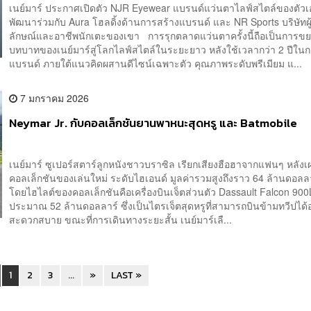
เนย์มาร์ ประกาศเปิดตัว NJR Eyewear แบรนด์แว่นตาไลฟ์สไตล์ของตัวเอ
พัฒนาร่วมกับ Aura โฮลดิ้งด้านการสร้างแบรนด์ และ NR Sports บริษัทผ
ลักษณ์และอาชีพนักเตะของเขา การรุกตลาดแว่นตาครั้งนี้ถือเป็นการข
บทบาทของเนย์มาร์สู่โลกไลฟ์สไตล์ในระยะยาว หลังใช้เวลากว่า 2 ปีใ
แบรนด์ ภายใต้แนวคิดผสานดีไซน์เฉพาะตัว คุณภาพระดับพรีเมียม แ...
7 มกราคม 2026
Neymar Jr. กับคอลเล็กชันยานพาหนะสุดหรู และ Batmobile
เนย์มาร์ ซูเปอร์สตาร์ลูกหนังชาวบราซิล เรียกเสียงฮือฮาจากแฟนๆ หลัง
คอลเล็กชันของเล่นใหม่ ระดับไฮเอนด์ มูลค่ารวมสูงถึงราว 64 ล้านดอล
โดยไฮไลต์ของคอลเล็กชันคือเครื่องบินเจ็ตส่วนตัว Dassault Falcon 900
ประมาณ 52 ล้านดอลลาร์ ซึ่งเป็นไตรเจ็ตสุดหรูที่สามารถบินข้ามทวีปได้
สะดวกสบาย ขณะที่การเดินทางระยะสั้น เนย์มาร์เลื...
1
2
3
...
»
LAST »