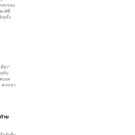
การตกรอบ
แพ้ที่
กครั้ง
เดียว"
มอกับ
ฟุตบอล
ล พวกเขา
ท้าย
รือค่ำคืน