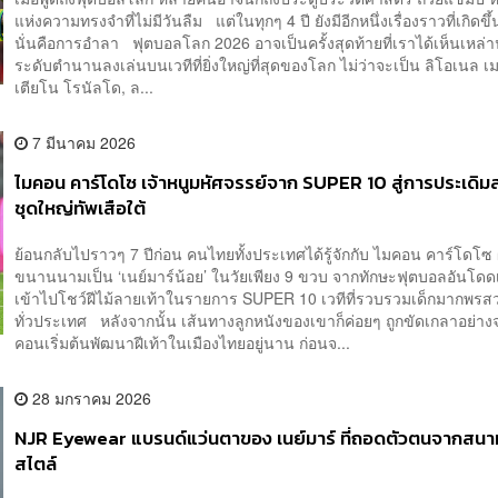
แห่งความทรงจำที่ไม่มีวันลืม แต่ในทุกๆ 4 ปี ยังมีอีกหนึ่งเรื่องราวที่เกิดข
นั่นคือการอำลา ฟุตบอลโลก 2026 อาจเป็นครั้งสุดท้ายที่เราได้เห็นเหล่า
ระดับตำนานลงเล่นบนเวทีที่ยิ่งใหญ่ที่สุดของโลก ไม่ว่าจะเป็น ลิโอเนล เม
เตียโน โรนัลโด, ล...
7 มีนาคม 2026
ไมคอน คาร์โดโซ เจ้าหนูมหัศจรรย์จาก SUPER 10 สู่การประเดิม
ชุดใหญ่ทัพเสือใต้
ย้อนกลับไปราวๆ 7 ปีก่อน คนไทยทั้งประเทศได้รู้จักกับ ไมคอน คาร์โดโซ ผู
ขนานนามเป็น ‘เนย์มาร์น้อย’ ในวัยเพียง 9 ขวบ จากทักษะฟุตบอลอันโดดเด
เข้าไปโชว์ฝีไม้ลายเท้าในรายการ SUPER 10 เวทีที่รวบรวมเด็กมากพรส
ทั่วประเทศ หลังจากนั้น เส้นทางลูกหนังของเขาก็ค่อยๆ ถูกขัดเกลาอย่างจ
คอนเริ่มต้นพัฒนาฝีเท้าในเมืองไทยอยู่นาน ก่อนจ...
28 มกราคม 2026
NJR Eyewear แบรนด์แว่นตาของ เนย์มาร์ ที่ถอดตัวตนจากสนามส
สไตล์