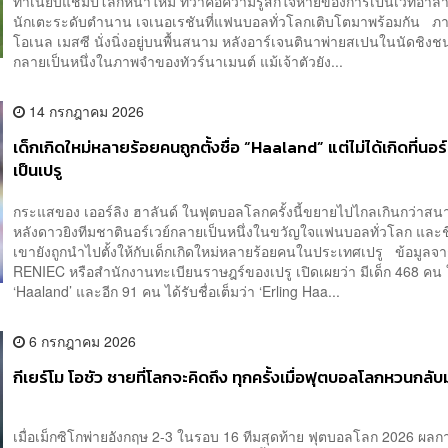
ทำเนียบแชมป์โลกหน้าใหม่ ทว่าคือความรู้สึกใจหายของการเป็นเวทีอำล
นักเตะระดับตำนาน เจเนอเรชันที่แฟนบอลทั่วโลกเติบโตมาพร้อมกัน ภา
โอเนล เมสซี นั่งนิ่งอยู่บนพื้นสนาม หลังอาร์เจนตินาพ่ายสเปนในนัดชิงช
กลายเป็นหนึ่งในภาพจำของทัวร์นาเมนต์ แม้เจ้าตัวยัง...
14 กรกฎาคม 2026
เด็กเกิดใหม่หลายร้อยคนถูกตั้งชื่อ “Haaland” แต่ไม่ได้เกิดที่นอร์เ
เป็นเปรู
กระแสของ เออร์ลิง ฮาลันด์ ในฟุตบอลโลกครั้งนี้ขยายไปไกลเกินกว่าสน
หลังดาวยิงทีมชาตินอร์เวย์กลายเป็นหนึ่งในขวัญใจแฟนบอลทั่วโลก และช
เขายังถูกนำไปตั้งให้กับเด็กเกิดใหม่หลายร้อยคนในประเทศเปรู ข้อมูลจ
RENIEC หรือสำนักงานทะเบียนราษฎร์ของเปรู เปิดเผยว่า มีเด็ก 468 คน ใ
‘Haaland’ และอีก 91 คน ได้รับชื่อเต็มว่า ‘Erling Haa...
6 กรกฎาคม 2026
กีเยร์โม โอชัว ชายที่โลกจะคิดถึง ทุกครั้งเมื่อฟุตบอลโลกหวนกลับ
เมื่อเม็กซิโกพ่ายอังกฤษ 2-3 ในรอบ 16 ทีมสุดท้าย ฟุตบอลโลก 2026 ผลก