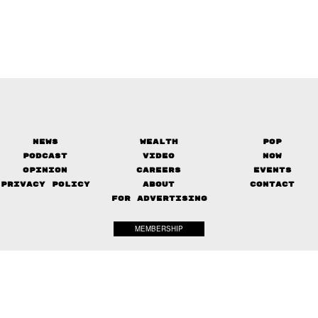
News
Wealth
Pop
Podcast
Video
Now
Opinion
Careers
Events
Privacy Policy
About
Contact
FOR ADVERTISING
MEMBERSHIP
© 2017-
The Standard. All rights reserved.