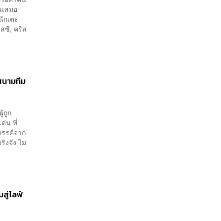
ึ้นเสมอ
นักเตะ
สซี, คริส
สนามทีม
้ถูก
่น ที่
วรรค์จาก
ริงจัง ไม
ู่ไลฟ์