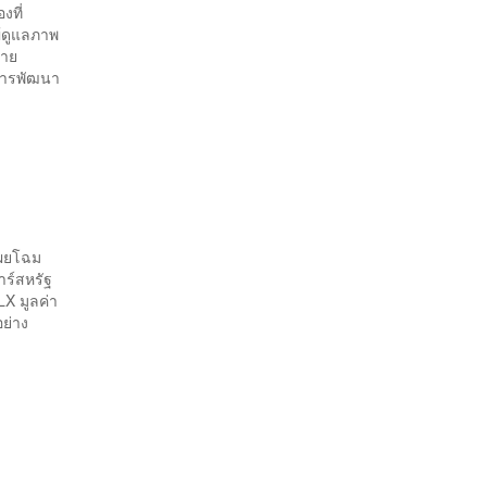
งที่
ู้ดูแลภาพ
ยาย
นการพัฒนา
เผยโฉม
ลาร์สหรัฐ
LX มูลค่า
อย่าง