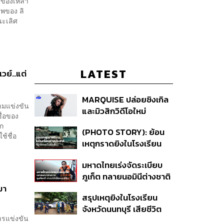
าของเหล่า
พของ ลิ
นะเลิศ
LATEST
วย์..แต่
MARQUISE ปล่อยซิงเกิล
ามแข่งขัน
และมิวสิกวิดีโอใหม่
ื่อของ
IRONIC ที่เสียดสีความ
าก
(PHOTO STORY): ย้อน
สัมพันธ์สุด Toxic
ช้ชื่อ
เหตุกราดยิงในโรงเรียน
ต่างประเทศ ที่ผู้ก่อเหตุเป็น
มหาดไทยเร่งจัดระเบียบ
นักเรียน
ภูเก็ต ทลายนอมินีต่างชาติ
คุมเจ็ตสกี สางบริษัทฮุบ
มา
สรุปเหตุยิงในโรงเรียน
ที่ดิน เคลียร์ใบอนุญาต
จังหวัดนนทบุรี เสียชีวิต
โรงแรมค้าง 7 ปี
ารแข่งขัน
รวม 8 ราย โฆษก ตร. เผย