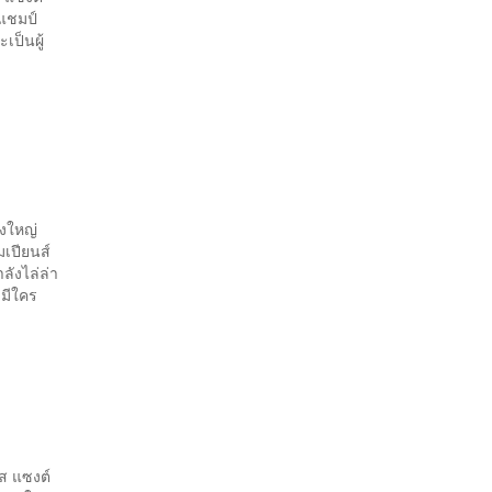
นแชมป์
เป็นผู้
่งใหญ่
มเปียนส์
ลังไล่ล่า
่มีใคร
ีส แซงต์