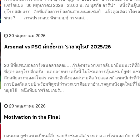
แชร์กแมง 30 พฤษภาคม 2026 | 23.00 น. ณ ปุสกัส อารีน่า หนึ่งทีมลุ้
ยุโรปสมัยแรก อีกทีมต้องการป้องกันตำแหน่งแชมป์ แล้วคุณคิดว่าใครจะ
ชนะ? ภาพประกอบ: พิชามญชุ์ วรรณส...
30 พฤษภาคม 2026
Arsenal vs PSG ศึกชี้ชะตา ‘ราชายุโรป’ 2025/26
20 ปีที่แฟนบอลอาร์เซนอลรอคอย… กำลังพาพวกเขากลับมายืนบนเวทีที่ยิ
ที่สุดของยุโรปอีกครั้ง แต่ปลายทางครั้งนี้ ไม่ใช่แค่การลุ้นแชมป์ยูฟ่า แช
ลีกสมัยแรกของสโมสร เพราะอีกฝั่งของสนามคือ ‘เปแอสเช’ แชมป์เก่าที่กำ
การป้องกันแชมป์ พร้อมพิสูจน์ว่าพวกเขาคือมหาอำนาจลูกหนังยุคใหม่ที่ไม
หยุดได้ หนึ่งทีมมาพร้อมเกมรั...
29 พฤษภาคม 2026
Motivation in the Final
ก่อนเกม ยูฟ่าแชมเปียนส์ลีก รอบชิงชนะเลิศ ระหว่าง อาร์เซนอล กับ ปาร