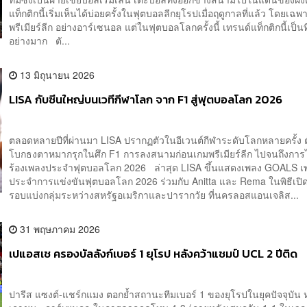
แท็กติกนี้เริ่มเห็นได้บ่อยครั้งในฟุตบอลลีกยุโรปเมื่อฤดูกาลที่แล้ว โดยเฉ
พรีเมียร์ลีก อย่างอาร์เซนอล แต่ในฟุตบอลโลกครั้งนี้ เทรนด์แท็กติกนี้เป็นที
อย่างมาก ตั...
13 มิถุนายน 2026
LISA กับซีนใหญ่บนเวทีกีฬาโลก จาก F1 สู่ฟุตบอลโลก 2026
ตลอดหลายปีที่ผ่านมา LISA ปรากฏตัวในอีเวนต์กีฬาระดับโลกหลายครั้ง ต
โบกธงตาหมากรุกในศึก F1 การลงสนามก่อนเกมพรีเมียร์ลีก ไปจนถึงการไ
ร้องเพลงประจำฟุตบอลโลก 2026 ล่าสุด LISA ขึ้นแสดงเพลง GOALS เ
ประจำการแข่งขันฟุตบอลโลก 2026 ร่วมกับ Anitta และ Rema ในพิธีเปิ
รอบแบ่งกลุ่มระหว่างสหรัฐอเมริกาและปารากวัย ที่นครลอสแอนเจลิส...
31 พฤษภาคม 2026
เปแอสเช ครองบัลลังก์เบอร์ 1 ยุโรป หลังคว้าแชมป์ UCL 2 ปีติด
ปารีส แซงต์-แชร์กแมง ตอกย้ำสถานะทีมเบอร์ 1 ของยุโรปในยุคปัจจุบัน 