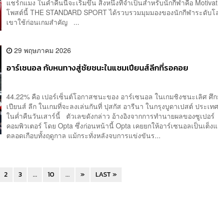
แชร์กแมง ในคำ่คืนนี้จะเริ่มขึ้น สิ่งหนึ่งที่จำเป็นสำหรับนักกีฬาคือ Motiva
โพสต์นี้ THE STANDARD SPORT ได้รวบรวมมุมมองของนักกีฬาระดับโล
เขาใช้ก่อนเกมสำคัญ ...
29 พฤษภาคม 2026
อาร์เซนอล กับหนทางสู่ชัยชนะในแชมเปียนส์ลีกที่รอคอย
44.22% คือ เปอร์เซ็นต์โอกาสชนะของ อาร์เซนอล ในเกมชิงชนะเลิศ ศึก
เปียนส์ ลีก ในเกมที่จะลงเล่นกันที่ ปุสกัส อารีนา ในกรุงบูดาเปสต์ ประเทศ
ในค่ำคืนวันเสาร์นี้ ตัวเลขดังกล่าว อ้างอิงจากการทำนายผลของซูเปอร์
คอมพิวเตอร์ โดย Opta ซึ่งก่อนหน้านี้ Opta เคยยกให้อาร์เซนอลเป็นเต็ง
ตลอดเกือบทั้งฤดูกาล แม้กระทั่งหลังจบการแข่งขันร...
2
3
...
10
...
»
LAST »