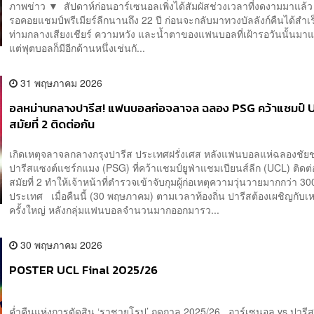
ภาพข่าว ▼ สัปดาห์ก่อนอาร์เซนอลเพิ่งได้สัมผัสช่วงเวลาที่งดงามมาแล้ว 
รอคอยแชมป์พรีเมียร์ลีกนานถึง 22 ปี ก่อนจะกลับมาทวงบัลลังก์คืนได้สำเร
ท่ามกลางเสียงเชียร์ ความหวัง และน้ำตาของแฟนบอลที่เฝ้ารอวันนั้น
แต่ฟุตบอลก็มีอีกด้านหนึ่งเช่นกั...
31 พฤษภาคม 2026
อลหม่านกลางปารีส! แฟนบอลก่อจลาจล ฉลอง PSG คว้าแชมป์ 
สมัยที่ 2 ติดต่อกัน
เกิดเหตุจลาจลกลางกรุงปารีส ประเทศฝรั่งเศส หลังแฟนบอลแห่ฉลองชั
ปารีสแซงต์แชร์กแมง (PSG) ที่คว้าแชมป์ยูฟ่าแชมเปียนส์ลีก (UCL) ติดต่
สมัยที่ 2 ทำให้เจ้าหน้าที่ตำรวจเข้าจับกุมผู้ก่อเหตุความวุ่นวายมากกว่า 30
ประเทศ เมื่อคืนนี้ (30 พฤษภาคม) ตามเวลาท้องถิ่น ปารีสต้องเผชิญกับเ
ครั้งใหญ่ หลังกลุ่มแฟนบอลจำนวนมากออกมารว...
30 พฤษภาคม 2026
POSTER UCL Final 2025/26
ค่ำคืนแห่งการตัดสิน ‘ราชายุโรป’ ฤดูกาล 2025/26 อาร์เซนอล vs ปารีส