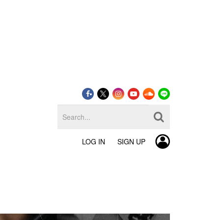
LOG IN
SIGN UP