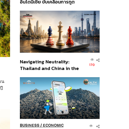
อินโดนีเซีย ขับเคลื่อนการทูต
เศรษฐกิจเชิงรุก ประกาศหุ้น
ส่วนยุทธศาสตร์ไทย –
อินโดนีเซีย
Navigating Neutrality:
170
Thailand and China in the
Age of a New Global
อน
Order
ปี
BUSINESS
/
ECONOMIC