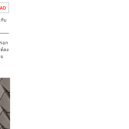
EAD
กับ
หรอก
สต์ลง
ใจ