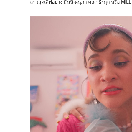
สาวสุดเลิฟอย่าง มินนี่-ดนุภา คณาธีรกุล หรือ MILL