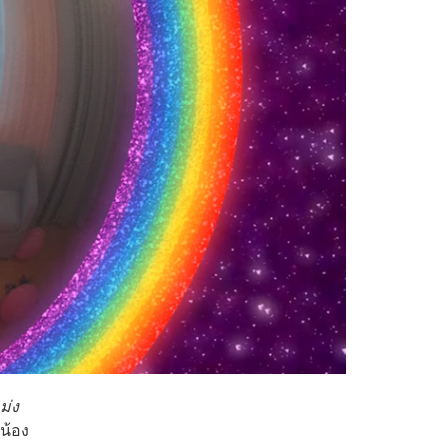
ม่ง
นน้อง