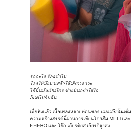
รออะไร ร้องทำไม
ใครให้มึงมาเศร้าให้เสียเวลาวะ
ไอ้นั่นมันเป็นใคร ช่างมันอย่าใส่ใจ
ก็แค่ไปกับฉัน
เมื่อฟังแล้ว เนื้อเพลงหลายท่อนของ
แม่งเอ๊ย
นั้นเต
ความสร้างสรรค์นี้ผ่านการเขียนโดยส้ม MILLI และ
F.HERO และ โจ๊ก-เกียรติยศ เกียรติสูงส่ง