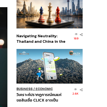
อินโดนีเซีย
Navigating Neutrality:
169
Thailand and China in the
Age of a New Global
Order
BUSINESS
/
ECONOMIC
2.6K
วิเคราะห์ปรากฏการณ์คนแห่
ขอสินเชื่อ CLICX อาจเป็น
เพียงยอดภูเขาน้ำแข็ง ของ