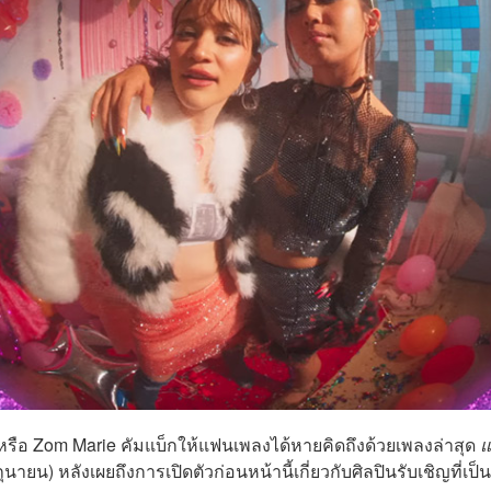
ย์ หรือ Zom Marie คัมแบ็กให้แฟนเพลงได้หายคิดถึงด้วยเพลงล่าสุด
แ
ถุนายน) หลังเผยถึงการเปิดตัวก่อนหน้านี้เกี่ยวกับศิลปินรับเชิญที่เป็