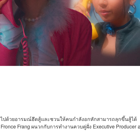
็มไปด้วยอารมณ์ฮึดสู้และชวนให้คนกำลังอกหักสามารถลุกขึ้นสู้ได้
 Fronce Frang ผนวกกับการทำงานควบคู่ฝั่ง Executive Producer อ