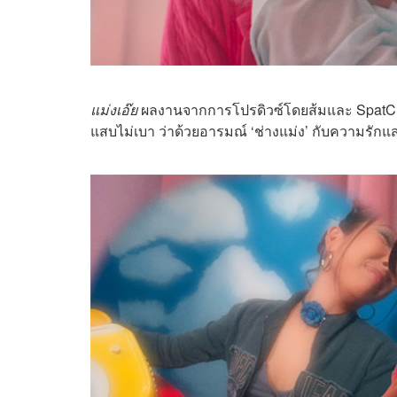
แม่งเอ๊ย
ผลงานจากการโปรดิวซ์โดยส้มและ SpatChie
แสบไม่เบา ว่าด้วยอารมณ์ ‘ช่างแม่ง’ กับความรักแส