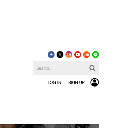
LOG IN
SIGN UP