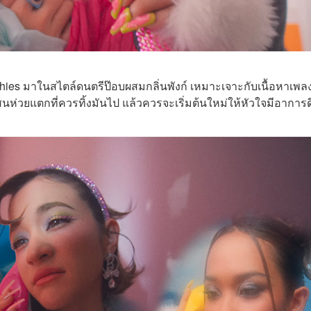
s มาในสไตล์ดนตรีป๊อบผสมกลิ่นพังก์ เหมาะเจาะกับเนื้อหาเพลงท
นห่วยแตกที่ควรทิ้งมันไป แล้วควรจะเริ่มต้นใหม่ให้หัวใจมีอาการดี