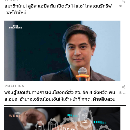
สมาชิกใหม่! ลูอิส แฮมิลตัน เปิดตัว ‘Halo’ โกลเดนรีทรีฟ
...
เวอร์ตัวใหม่
POLITICS
พริษฐ์เปิดเส้นทางการเงินโยงคดีฮั้ว สว. อีก 4 จังหวัด พบ
...
ส.อบจ. อำนาจเจริญโอนเงินให้เจ้าหน้าที่ กกต. ฝ่ายสืบสวน