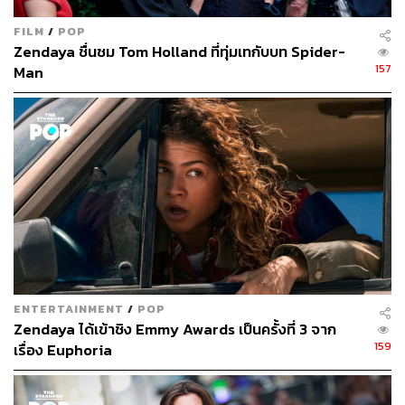
TAGS:
Zendaya
ภาพยนตร์ต่างประเทศ
Challengers
FILM
/
POP
Zendaya ชื่นชม Tom Holland ที่ทุ่มเทกับบท Spider-
157
Man
378
ABOUT THE AUTHOR
ภูริตา บุญล้อม
Beauty Editor | THE STANDARD LIFE
ENTERTAINMENT
/
POP
Zendaya ได้เข้าชิง Emmy Awards เป็นครั้งที่ 3 จาก
159
เรื่อง Euphoria