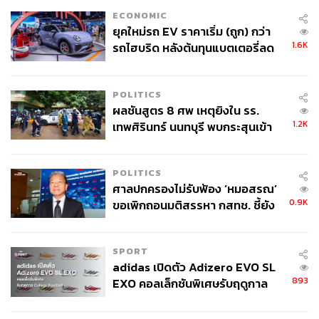
ECONOMIC
ยุคใหม่รถ EV ราคาเริ่ม (ถูก) กว่า
1.6K
รถไฮบริด หลังต้นทุนแบตเตอรี่ลด
ลง - จีนแห่บุกตลาดเกิดใหม่
POLITICS
ผลชันสูตร 8 ศพ เหตุยิงใน รร.
1.2K
เทพศิรินทร์ นนทบุรี พบกระสุนเข้า
จุดสำคัญ ‘ศีรษะ-หน้าอก’ ครูถูกยิง
4 นัด จากระยะไกล
POLITICS
ศาลปกครองไม่รับฟ้อง ‘หมอสรณ’
0.9K
ขอเพิกถอนมติสรรหา กสทช. ชี้ยัง
ไม่ใช่ผู้เดือดร้อนเสียหาย
SPORT
adidas เปิดตัว Adizero EVO SL
893
EXO คอลเล็กชันพิเศษรับฤดูกาล
College Football