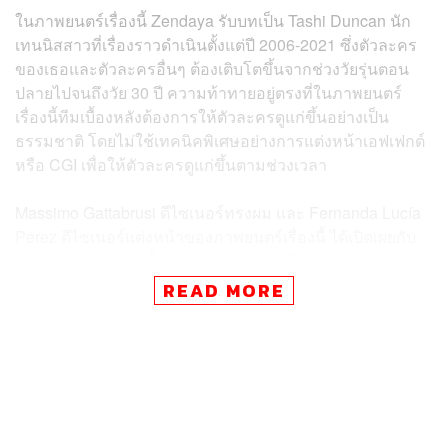
ในภาพยนตร์เรื่องนี้ Zendaya รับบทเป็น Tashi Duncan นัก
เทนนิสสาวที่เรื่องราวดำเนินตั้งแต่ปี 2006-2021 ซึ่งตัวละคร
ของเธอและตัวละครอื่นๆ ต้องเติบโตขึ้นจากช่วงวัยรุ่นตอน
ปลายไปจนถึงวัย 30 ปี ความท้าทายอยู่ตรงที่ในภาพยนตร์
เรื่องนี้ทีมเบื้องหลังต้องการให้ตัวละครดูแก่ขึ้นอย่างเป็น
ธรรมชาติ โดยไม่ใช้เทคนิคพิเศษอย่างการแต่งหน้าเอฟเฟกต์
หรือ CGI เพื่อให้ตัวละครดูแก่ขึ้นตามช่วงเวลา
Massimo Gattabrusi ดีไซเนอร์ทรงผม และ Fernanda Lucía
Pérez ดีไซเนอร์แต่งหน้าของภาพยนตร์เรื่องนี้ ได้เปิดเผยกับ
นิตยสาร Allure ถึงเบื้องหลังการสร้างลุคให้ตัวละครอย่าง
Zendaya ในแต่ละช่วงเวลา ทั้งคู่เล่าว่าพวกเขาใช้มู้ดบอร์ด
READ MORE
เป็นแนวทางในการกำหนดทิศทางของลุคแต่ละตัวละคร เพื่อ
ให้เห็นถึงความเปลี่ยนแปลงตลอดทั้งสามเฟส โดยร่างลุคและ
ใช้ภาพของคนจริงมาเป็นแรงบันดาลใจ
ในการแสดงการเปลี่ยนแปลงของตัวละครให้ชัดเจนผ่านการ
แก่ขึ้น Gattabrusi และ Pérez เลือกที่จะใช้ ‘วิก’ ที่ยอดเยี่ยม