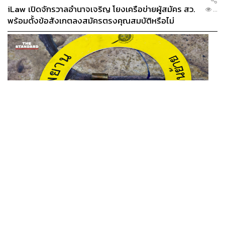
iLaw เปิดจักรวาลอำนาจเจริญ โยงเครือข่ายผู้สมัคร สว.
...
พร้อมตั้งข้อสังเกตลงสมัครตรงคุณสมบัติหรือไม่
THAILAND
รอง ผบช. ภ.1 เผย เก็บพยานหลักฐานเกี่ยวกับผู้ก่อเหตุยิง
...
ในโรงเรียนไปตรวจสอบทั้งหมดแล้ว