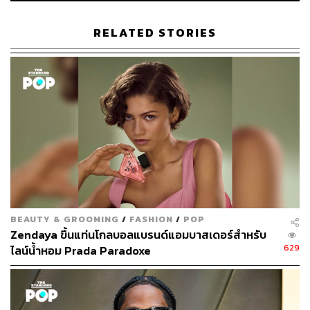
Robinson เล่าว่า “เมื่อ Tashi Duncan ยังเด็ก ฉันต้องการรอง
RELATED STORIES
พื้นเนื้อบางเบาให้เห็นผิวธรรมชาติของเธอ จึงเลือกใช้
M.A.C
Face and Body Foundation” (ซึ่ง Zendaya ใช้ผลิตภัณฑ์ตัว
เดียวกันนี้ใน
Euphoria
เพื่อให้ดูเหมือนเธอไม่ได้แต่งหน้าเลย)
ส่วนการปัดแก้มแดงระเรื่อแบบธรรมชาติ Robinson ใช้
Benefit Cosmetics Benetint บนแก้ม และ ColourPop SOL
Bronzing Balms เพื่อให้ดูเหมือนผิวไหม้แดดจากการเล่นใน
คอร์ต รวมถึงเพิ่มกระด้วย Freck Noir จาก Freck Beauty
เมื่อ Tashi Duncan โตขึ้น Zendaya ก็เปลี่ยนไปใช้รองพื้น
NARS Natural Radiant Longwear Foundation หลายเฉดสี
เพื่อสร้างมิติ พร้อมเพิ่มการคอนทัวร์ที่เข้มขึ้นเพื่อให้ใบหน้าดู
BEAUTY & GROOMING
/
FASHION
/
POP
เป็นผู้ใหญ่มากขึ้น ในการถ่ายทำกลางแจ้งทีมแต่งหน้าต้อง
Zendaya ขึ้นแท่นโกลบอลแบรนด์แอมบาสเดอร์สำหรับ
คอยปกป้องผิวของ Zendaya Robinson จึงใช้ Black Girl
629
ไลน์น้ำหอม Prada Paradoxe
Sunscreen SPF 40, สเปรย์บำรุงผิวหน้าเพื่อเติมความชุ่มชื้น
และ Supergoop! Glow Oil SPF 50 เพื่อทำให้ดูเหมือนมีเหงื่อ
ส่วน Kimble ก็มีบทบาทสำคัญในการทำให้ผมหางม้าของ