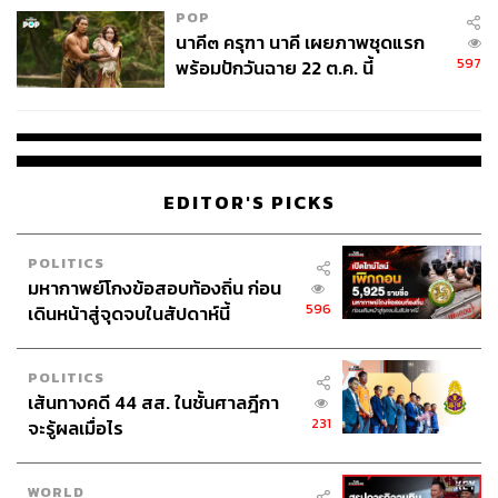
POP
นาคี๓ ครุฑา นาคี เผยภาพชุดแรก
597
พร้อมปักวันฉาย 22 ต.ค. นี้
EDITOR'S PICKS
POLITICS
มหากาพย์โกงข้อสอบท้องถิ่น ก่อน
596
เดินหน้าสู่จุดจบในสัปดาห์นี้
POLITICS
เส้นทางคดี 44 สส. ในชั้นศาลฎีกา
231
จะรู้ผลเมื่อไร
WORLD