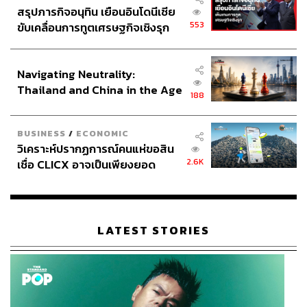
สรุปภารกิจอนุทิน เยือนอินโดนีเซีย
553
ขับเคลื่อนการทูตเศรษฐกิจเชิงรุก
ประกาศหุ้นส่วนยุทธศาสตร์ไทย –
อินโดนีเซีย
Navigating Neutrality:
Thailand and China in the Age
188
of a New Global Order
BUSINESS
/
ECONOMIC
วิเคราะห์ปรากฏการณ์คนแห่ขอสิน
2.6K
เชื่อ CLICX อาจเป็นเพียงยอด
ภูเขาน้ำแข็ง ของปัญหาหนี้ครัว
เรือนไทยที่ถูกซุกไว้
LATEST STORIES