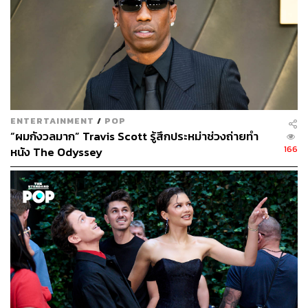
Tashi Duncan ดูเรียบเนียนตอนวัยรุ่น โดยใช้ Kim Kimble
Edge Control ของตัวเอง และเพิ่มผลิตภัณฑ์จัดแต่งผม Amika
Perk Up Dry Shampoo และ Amika Headstrong Intense
Hold Spray สำหรับทรงผมบ๊อบสั้นเมื่อโตขึ้น
จะเห็นได้ว่าในการสร้างลุคให้ตัวละครเติบโตและ
เปลี่ยนแปลงตลอด 15 ปีในเรื่องไม่ได้มีเพียงแค่ทรงผมเท่านั้น
ENTERTAINMENT
/
POP
แต่ยังต้องอาศัยการแต่งหน้าที่เนียนกลมกลืนและสอดคล้อง
“ผมกังวลมาก” Travis Scott รู้สึกประหม่าช่วงถ่ายทำ
กันด้วย โดยอาศัยความร่วมมือของทีมแต่งหน้าและทำผมมือ
166
หนัง The Odyssey
อาชีพ เพื่อให้ตัวละครของ Zendaya ดูสมจริงที่สุดในทุกช่วง
วัย ซึ่งนับเป็นหนึ่งในปัจจัยสำคัญที่ทำให้
Challengers
เรียก
เสียงชื่นชมในเรื่องของงานสร้างตัวละครได้ไม่น้อย
ภาพ:
Challengersmovie / Instagram
อ้างอิง:
https://www.allure.com/story/challengers-hair-makeu
p-interview