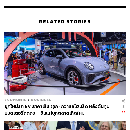
นไทย เริ่มเดินสายพานปี 2567-2568 กำลังผลิตเท่าไร ตั้
งอยู่ที่ไหนบ้าง
เกิดอะไรขึ้นกับอุตสาหกรรมยานยนต์ไทย? ครั้งนี้ไม่เห
RELATED STORIES
มือนยุค 1980 ปิกอัพไทยเสี่ยงล่มสลาย ถูกกินรวบจาก E
V จีน
รู้จัก ‘ZEEKR’ เป็นใครมาจากไหน
ZEEKR (ออกเสียงว่า ซีเคอร์) หรือ ZEEKR Intelligent
Technology เป็นแบรนด์ EV ในเครือบริษัท Geely Holding
Group ของจีน ก่อตั้งในปี 2564 ซึ่งเป็นเครือเดียวกับ Geely
ECONOMIC
/
BUSINESS
Auto, Lynk & Co, Geometry, Volvo Cars, Polestar, Lotus,
ยุคใหม่รถ EV ราคาเริ่ม (ถูก) กว่ารถไฮบริด หลังต้นทุน
London Electric Vehicle Company, Farizon Auto, Radar
53
แบตเตอรี่ลดลง – จีนแห่บุกตลาดเกิดใหม่
Auto และ CAO CAO Mobility ซึ่ง ZEEKR ถือเป็นแบรนด์ EV
ที่หรูหราและใหม่ล่าสุดของกลุ่ม ที่วางรากฐานของแบรนด์