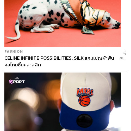
โดยวางกลยุทธ์จะเน้นเฉพาะกลุ่ม และจำหน่ายผ่านดีลเลอร์
รายใหญ่กว่า 6 ราย และมี ZEEKR House 14 แห่งครอบคลุม
บริการหลังการขาย อีกทั้งพร้อมจะขยายเพิ่มอีกกว่า 20 แห่ง
FASHION
CELINE INFINITE POSSIBILITIES: SILK แคมเปญผ้าพัน
ครอบคลุมทั่วประเทศ
...
คอไหมชิ้นคลาสสิก
“เราตั้งเป้ายอดขายในประเทศไทยมากกว่า 2,000 คันภายใน
สิ้นปี 2567 นี้” เป่า จ้วงเฟย กล่าว
มองสงครามราคา EV ไทยโตเร็วกว่าที่คิด
เป่า จ้วงเฟย บอกอีกว่า ตลาด EV ไทยเป็นตลาดที่มีศักยภาพ
สูงมาก เพราะดูจากในปีที่ผ่านมา ยอดขายรถ EV มีประมาณ
76,000 คัน หรือ 10% ของตลาดรถยนต์ในไทยทั้งหมด เรียก