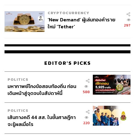
ไทยพลัส’ เฟส 2 รอประเมินความ
จากปีก่อนหน้าที่ 9.8%
เหมาะสม
CRYPTOCURRENCY
‘New Demand’ ผู้เล่นทองคำราย
“ที่เรามองเห็นช่องว่างคือ ยังไม่มีแบรนด์ใดทำตลาดรถ EV
297
ใหม่ ‘Tether’
ระดับพรีเมียม-ลักชัวรีในไทย”
โดยก่อนหน้านี้ในช่วงงานมอเตอร์เอ็กซ์โป ZEEKR ก็ส่ง
ZEEKR X เข้ามาโชว์ ดังนั้นวันนี้ก็พร้อมทำตลาดในไทย
ทั้งหมด 2 รุ่น โดย ZEEKR X มี 2 รุ่น ได้แก่รุ่น Standard ให้
EDITOR'S PICKS
กำลังการขับขี่ 272 แรงม้า ชาร์จ 1 ครั้ง ขับได้ไกลถึง 540
กิโลเมตร ราคาเริ่มต้นที่ 1,199,000 บาท
POLITICS
และรุ่น Flagship ซึ่งเป็นรุ่นที่โดดเด่นด้าน Performance การ
มหากาพย์โกงข้อสอบท้องถิ่น ก่อน
ขับขี่ที่ 470 กิโลเมตรต่อการชาร์จเต็ม 1 ครั้ง ราคา
588
เดินหน้าสู่จุดจบในสัปดาห์นี้
1,349,000 บาท ซึ่งได้รับการตอบรับอย่างดีจากลูกค้าคนไทย
ด้วยยอดจองกว่า 350 คัน
POLITICS
เส้นทางคดี 44 สส. ในชั้นศาลฎีกา
220
จะรู้ผลเมื่อไร
ขอท้าชนแบรนด์ EV พรีเมียม-ลักชัวรี เป้ายอดขาย
2,000 คันอยู่ไม่ไกล