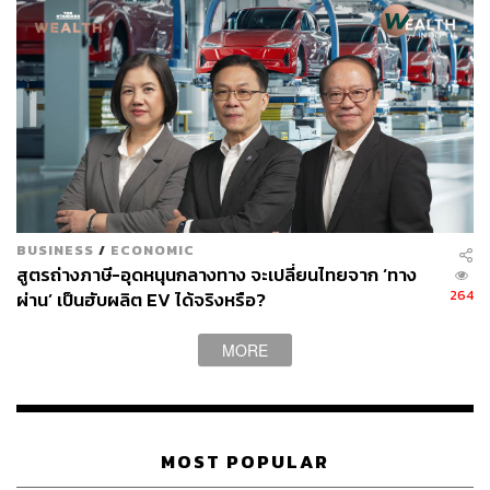
EV ไทยมาแรง และกลุ่ม EV พรีเมียม-ลักชัวรี ยังไม่มี
แบรนด์ไหนทำตลาด
เฉิน หยู (มาร์ส) รองประธานของ ZEEKR Intelligent
Technology เปิดเผยว่า
ZEEKR ใช้เวลาเพียง 2 ปีในการส่งมอบรถยนต์กว่า 100,000
คัน เรียกว่าเวลาไม่กี่ปีได้รับความนิยมและการยอมรับใน
ตลาดโลก ด้วยนวัตกรรมยานยนต์ไฟฟ้าอัจฉริยะ และการมุ่ง
BUSINESS
/
ECONOMIC
เน้นที่ผู้ใช้เป็นศูนย์กลาง โดยยอดขายของ ZEEKR เติบโต
สูตรถ่างภาษี-อุดหนุนกลางทาง จะเปลี่ยนไทยจาก ‘ทาง
อย่างรวดเร็ว จาก 10,378 คันในปี 2565 เป็น 49,148 คันในปี
264
ผ่าน’ เป็นฮับผลิต EV ได้จริงหรือ?
2567
MORE
“นี่จึงเป็นเหตุผลให้ ZEEKR มั่นใจว่าจะเป็นผู้เล่นสำคัญใน
อุตสาหกรรมยานยนต์ไฟฟ้าในไทยต่อไปอีกหลายปีข้างหน้า”
MOST POPULAR