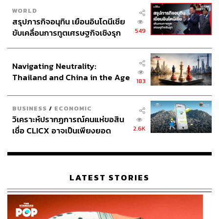
WORLD
สรุปภารกิจอนุทิน เยือนอินโดนีเซีย
เป่า จ้วงเฟย (อเล็กซ์) ประธานฝ่ายภูมิภาคเอเชียตะวันออก
549
ขับเคลื่อนการทูตเศรษฐกิจเชิงรุก
เฉียงใต้ ZEEKR Intelligent Technology กล่าวว่า วันนี้
ประกาศหุ้นส่วนยุทธศาสตร์ไทย –
อุตสาหกรรมยานยนต์ EV ไทยเปรียบเสมือน ‘โอเอซิสแห่ง
อินโดนีเซีย
ยานยนต์ไฟฟ้า’ มีผู้เล่นเข้ามาทำตลาดมากขึ้นและเติบโตเร็ว
Navigating Neutrality:
มาก ZEEKR จึงวางกลยุทธ์การตลาดในไทย ด้วยการตั้งเป้า
Thailand and China in the Age
183
หมายที่จะเป็นอันดับ 1 ในกลุ่มตลาดยานยนต์พลังงานไฟฟ้า
of a New Global Order
ระดับพรีเมียม-ลักชัวรีในไทย
BUSINESS
/
ECONOMIC
วิเคราะห์ปรากฏการณ์คนแห่ขอสิน
2.6K
เชื่อ CLICX อาจเป็นเพียงยอด
ภูเขาน้ำแข็ง ของปัญหาหนี้ครัว
เรือนไทยที่ถูกซุกไว้
LATEST STORIES