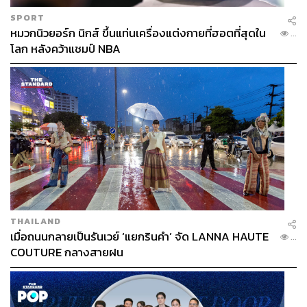
ได้ว่าเติบโตกว่า 7 เท่าเมื่อเทียบกับปีก่อนหน้า นั่นแปลว่าคน
SPORT
ไทยตอบรับกับรถ EV จีนเร็วมาก และเติบโตเร็วกว่าที่คิด
หมวกนิวยอร์ก นิกส์ ขึ้นแท่นเครื่องแต่งกายที่ฮอตที่สุดใน
...
แม้ว่าจะมีปัญหาการปล่อยสินเชื่อของธนาคารที่ชะลอไปบ้าง
โลก หลังคว้าแชมป์ NBA
แต่ภาพรวมถือว่าเติบโตดี
และสิ่งหนึ่งที่ตลาดรถยนต์ EV ในไทยยังมีช่องว่างคือ ยอด
ขายรถ EV ส่วนใหญ่นั้นเน้นกลุ่ม Eco Car แต่กลุ่ม SUV ยัง
เป็นกลุ่มที่ยังไม่มีผู้เล่นเยอะมากนัก รวมไปถึงกลุ่มอย่าง MPV
(Multi Purpose Van) และคอมเมอร์เชียลก็ยังมีน้อย
ต่อคำถามที่ว่า มองสงครามราคา EV ในไทยอย่างไร ส่วนตัว
มองว่า “เราเริ่มเห็นสงครามราคาร้อนแรงอย่างมากในขณะ
นี้ แต่คงไม่ใช่เรื่องดีนักที่จะหั่นราคาลงเช่นนั้น เพราะจะ
THAILAND
ทำให้ลูกค้าลังเลหรือชะลอการซื้อ ที่สำคัญคือทำลายทั้ง
เมื่อถนนกลายเป็นรันเวย์ ‘แยกรินคำ’ จัด LANNA HAUTE
...
ระบบนิเวศอุตสาหกรรม”
COUTURE กลางสายฝน
อย่างไรก็ตาม เชื่อว่ารัฐบาลก็น่าจะมีแนวทางหารือกับ
แบรนด์ที่เริ่มทำสงครามราคา แต่ก็น่าจะทราบกันดีว่า เรื่องนี้