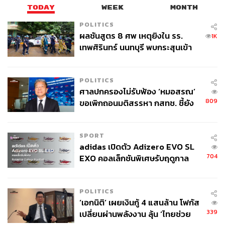
TODAY
WEEK
MONTH
POLITICS
ผลชันสูตร 8 ศพ เหตุยิงใน รร.
1K
เทพศิรินทร์ นนทบุรี พบกระสุนเข้า
จุดสำคัญ ‘ศีรษะ-หน้าอก’ ครูถูกยิง
4 นัด จากระยะไกล
POLITICS
ศาลปกครองไม่รับฟ้อง ‘หมอสรณ’
809
ขอเพิกถอนมติสรรหา กสทช. ชี้ยัง
ไม่ใช่ผู้เดือดร้อนเสียหาย
(ซ้าย: เฉิน หยู (มาร์ส) รองประธาน และ เป่า จ้วงเฟย (อเล็กซ์)
SPORT
ประธานฝ่ายภูมิภาคเอเชียตะวันออกเฉียงใต้)
adidas เปิดตัว Adizero EVO SL
704
EXO คอลเล็กชันพิเศษรับฤดูกาล
เฉินบอกอีกว่า แนวโน้มการใช้รถยนต์ไฟฟ้า (EV) ของไทยใน
College Football
ระยะต่อไปจะยังคงเพิ่มขึ้นต่อเนื่อง เมื่อดูจากข้อมูลของ ttb
analytics ประเมินยอดขายรถยนต์ EV ในปี 2567 ของไทยจะ
POLITICS
อยู่ที่ 103,182 คัน หรือขยายตัว 36.3% เมื่อเทียบกับช่วง
‘เอกนิติ’ เผยเงินกู้ 4 แสนล้าน โฟกัส
เดียวกันของปีที่ผ่านมา ทำให้ส่วนแบ่งการตลาดรถยนต์ EV
339
เปลี่ยนผ่านพลังงาน ลุ้น ‘ไทยช่วย
เพิ่มสูงขึ้นเป็น 13.4% ของยอดขายรถยนต์ทั้งหมด เพิ่มขึ้น