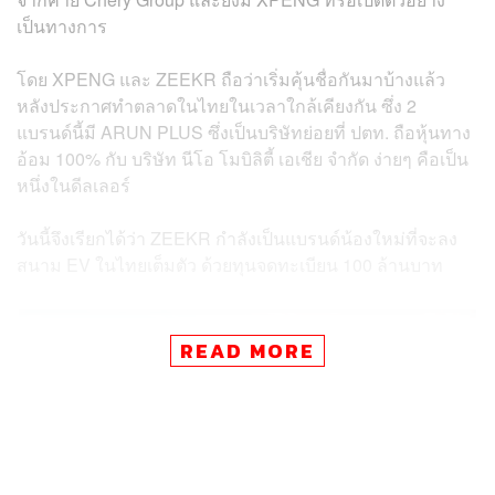
เป็นทางการ
โดย XPENG และ ZEEKR ถือว่าเริ่มคุ้นชื่อกันมาบ้างแล้ว
หลังประกาศทำตลาดในไทยในเวลาใกล้เคียงกัน ซึ่ง 2
แบรนด์นี้มี ARUN PLUS ซึ่งเป็นบริษัทย่อยที่ ปตท. ถือหุ้นทาง
อ้อม 100% กับ บริษัท นีโอ โมบิลิตี้ เอเชีย จำกัด ง่ายๆ คือเป็น
หนึ่งในดีลเลอร์
วันนี้จึงเรียกได้ว่า ZEEKR กำลังเป็นแบรนด์น้องใหม่ที่จะลง
สนาม EV ในไทยเต็มตัว ด้วยทุนจดทะเบียน 100 ล้านบาท
READ MORE