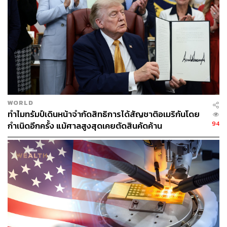
เป็น A Luxury Technology Brand for a New Era โดย
ZEEKR มีสำนักงานใหญ่อยู่ในเมืองหางโจว ประเทศจีน ที่
วางจุดเด่นในการทำตลาดที่เจาะไปในเซ็กเมนต์พรีเมียม-ลัก
ชัวรี สำหรับรถยนต์ที่ใช้พลังงานแบตเตอรี่ (BEV)
ส่วนความหมายของชื่อ ZEEKR นั้น ตัวอักษร ZE ย่อมาจาก
Zero ซึ่งเป็นจุดเริ่มต้นของความเป็นไปได้ที่ไม่มีที่สิ้นสุด ส่วน
ตัวอักษร E ย่อมาจาก Evolving the Electric Era (วิวัฒนาการ
ไปสู่ยุคแห่งระบบไฟฟ้า) และ KR ย่อมาจาก Krypton ซึ่งเป็น
WORLD
ก๊าซหายากที่เปล่งแสงเมื่อถูกไฟฟ้า
ทำไมทรัมป์เดินหน้าจำกัดสิทธิการได้สัญชาติอเมริกันโดย
94
กำเนิดอีกครั้ง แม้ศาลสูงสุดเคยตัดสินคัดค้าน