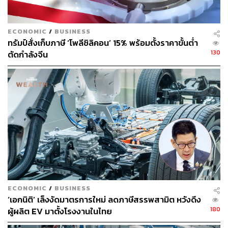
ECONOMIC
/
BUSINESS
ทรัมป์สั่งเก็บภาษี ‘โพลีซิลิคอน’ 15% พร้อมตั้งราคาขั้นต่ำ
130
ตัดกำลังจีน
โดยมี The Dawn Logo เป็นสัญลักษณ์แทนแสงแรกของวันที่
ทอดยาวข้ามกาลเวลา เชื่อมโยงปัจจุบันและอนาคต ความ
เป็นจริงและความฝัน เป็นแสงแห่งรุ่งอรุณที่ส่องประกายและ
สร้างแรงบันดาลใจ
ปัจจุบัน ZEEKR ทำตลาดมากกว่า 20 ประเทศ มียอดขาย
สะสมในช่วง 29 เดือน กว่า 2.4 แสนคัน และประสบความ
สำเร็จในการเสนอขายหุ้นของบริษัทให้กับสาธารณชนเป็น
ครั้งแรก (IPO) ในตลาดหลักทรัพย์นิวยอร์กเมื่อไม่นานมานี้
และนอกจากการเข้ามาทำตลาดในไทยอย่างเป็นทางการ
ECONOMIC
/
BUSINESS
แล้ว ภายในเดือนตุลาคมนี้ คาดว่าจะเปิดตัวแบรนด์ใน
‘เอกนิติ’ เล็งงัดมาตรการใหม่ ลดภาษีสรรพสามิต หวังดึง
ภูมิภาคอาเซียนได้ทุกประเทศอีกด้วย
180
ผู้ผลิต EV มาตั้งโรงงานในไทย