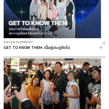
ที่จีนก็เคยเกิดสงครามราคารุนแรงมากมาก่อน ในขณะนั้น
ตลาดวุ่นวายมาก คงต้องใช้เวลาประมาณ 3-4 เดือนกว่าจะ
กลับมาเป็นปกติ ดังนั้นมองว่าตลาดไทยก็อาจคล้ายคลึงกัน
“อย่างไรก็แล้วแต่ ZEEKR จะไม่เทียบตัวเองกับแบรนด์จีน แต่
เราขออยู่ในกลุ่มรถพรีเมียม-ลักชัวรี อย่าง BMW หรือ
Mercedes-Benz ส่วนราคาผมก็อยากยืนยันและย้ำว่า
ZEEKR จะไม่เล่นสงครามราคาเด็ดขาด เราจะเน้นการมอบ
ENTERTAINMENT
GET TO KNOW THEM: เนื้อคู่ประตูถัดไป
ประสบการณ์ที่ดีให้ลูกค้า ด้วยคุณภาพสินค้าของรถพรีเมียม-
...
ลักชัวรี มีบริการหลังการขาย นี่เป็นสิ่งสำคัญที่สุดที่เรามอง
กับอุตสาหกรรม EV ในไทย”
เป่า จ้วงเฟย กล่าวทิ้งท้ายกับ THE STANDARD WELTH ว่า
หากตลาดในไทยเติบโตในระดับนี้ อนาคตมองไปถึงแผนก่อ
ตั้งโรงงานในประเทศไทยอย่างแน่นอน
สามารถติดตาม THE STANDARD WEALTH
ผ่านแอปพลิเคชันต่างๆ ที่คุณสะดวกหรือใช้งานอยู่แล้วได้เลย