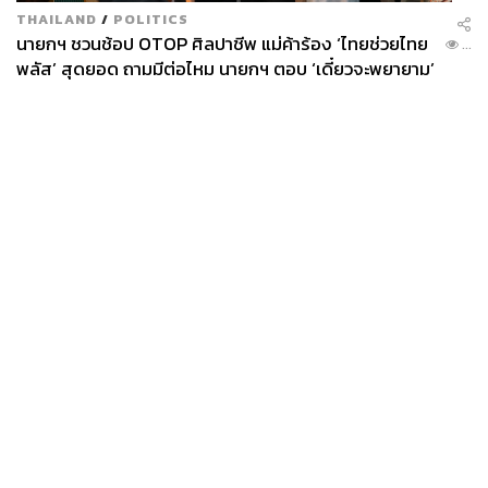
THAILAND
/
POLITICS
นายกฯ ชวนช้อป OTOP ศิลปาชีพ แม่ค้าร้อง ‘ไทยช่วยไทย
...
พลัส’ สุดยอด ถามมีต่อไหม นายกฯ ตอบ ‘เดี๋ยวจะพยายาม’
TAGS:
BMW
รถยนต์ไฟฟ้า - Electric Vehicle
Mercedes-Benz
EV
BYD
ZEEKR
อุตสาหกรรมยานยนต์ไฟฟ้า (EV)
China
News
Wealth
Pop
Podcast
Video
Now
Opinion
Careers
Events
Privacy
About
Contact
Policy
9.5K
FOR
ADVERTISING
ABOUT THE AUTHOR
MEMBERSHIP
เสาวลักษณ์ เขตสูงเนิน