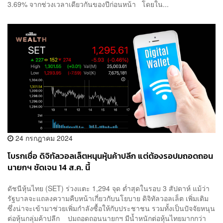
3.69% จากช่วงเวลาเดียวกันของปีก่อนหน้า โดยใน...
24 กรกฎาคม 2024
โบรกเชื่อ ดิจิทัลวอลเล็ตหนุนหุ้นค้าปลีก แต่ต้องรอปมถอดถอน
นายกฯ ชัดเจน 14 ส.ค. นี้
ดัชนีหุ้นไทย (SET) ร่วงแตะ 1,294 จุด ต่ำสุดในรอบ 3 สัปดาห์ แม้ว่า
รัฐบาลจะแถลงความคืบหน้าเกี่ยวกับนโยบาย ดิจิทัลวอลเล็ต เพิ่มเติม
ซึ่งน่าจะเข้ามาช่วยเพิ่มกำลังซื้อให้กับประชาชน รวมทั้งเป็นปัจจัยหนุน
ต่อหุ้นกลุ่มค้าปลีก ปมถอดถอนนายกฯ มีน้ำหนักต่อหุ้นไทยมากกว่า