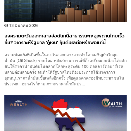
13 มีนาคม 2026
สงครามตะวันออกกลางจ่อดันหนี้สาธารณะทะลุเพดานไทยเร็ว
ขึ้น? วิเคราะห์รัฐบาล ‘กู้เงิน’ อุ้มดีเซลต่อหรือพอแค่นี้
ความขัดแย้งที่เกิดขึ้นในตะวันออกกลางอาจทำโลกเผชิญกับวิกฤต
น้ำมัน (Oil Shock) รอบใหม่ หลังสถานการณ์ที่ตึงเครียดต่อเนื่องได้ผลัก
ดันให้ราคาน้ำมันดิบในตลาดโลกทะลุระดับ 100 ดอลลาร์ต่อบาร์เรล
หลายต่อหลายครั้ง จนทำให้รัฐบาลไทยต้องประกาศใช้มาตรการ
อุดหนุนราคาน้ำมันเชื้อเพลิงอีกครั้ง เพื่อดูแลค่าครองชีพประชาชนใน
ประเทศ อย่างไรก็ตาม ภาวะราคาน้ำมันปร...