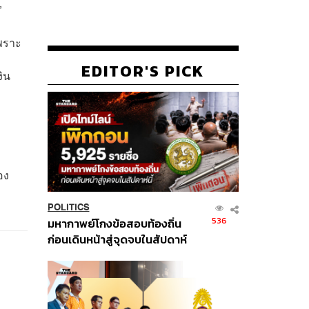
”
พราะ
EDITOR'S PICK
งิน
อง
POLITICS
536
มหากาพย์โกงข้อสอบท้องถิ่น
ก่อนเดินหน้าสู่จุดจบในสัปดาห์
นี้