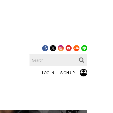
LOG IN
SIGN UP