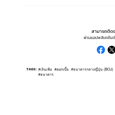
สามารถติด
ผ่านแอปพลิเคชันต่
TAGS:
เงินเฟ้อ
ดอกเบี้ย
ธนาคารกลางญี่ปุ่น (BOJ)
ธนาคาร