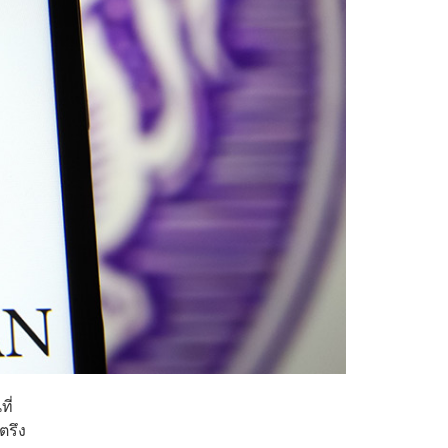
ี่
ตรึง