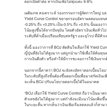
ดอกเบี้ยต่ำต่อ หากเงินเฟ้อไม่พุ่งแตะ 6-8%
เผดิมภพ สงเคราะห์ รองกรรมการผู้จัดการใหญ่ บล.
Yield Curve Control ขยายกรอบอัตราผลตอบแทนพัน
-0.25% ถึง +0.25% เป็น-0.5% ถึง +0.5% นั้นมองว่า
โน้มสูงขึ้นได้จากปัจจุบัน โดยตัวอัตราเงินเฟ้อทั่วไป 
ระดับที่ต่ำเมื่อเปรียบเทียบสหรัฐฯ และยุโรป ที่มีตั
ทั้งนี้ มองว่าการที่ BOJ ตัดสินใจเลือกใช้ Yield C
ญี่ปุ่นที่ยังไม่ได้สูงมาก แต่ถูกนำมาใช้เพื่อให้ต้น
การเงินตึงตัว หรือทำให้มีการชะลอการใช้เงินจากต้
นอกจากนี้คาดว่า
BOJ จะยังคงอัตราดอกเบี้ยนโยบายไว
ในระดับที่สูงถึงขั้นต้องขึ้นดอกเบี้ยเพื่อมาสกัดเงิน
จะเห็น BOJ ปรับนโยบายดอกเบี้ยได้ในอนาคต
“BOJ เลือกใช้ Yield Curve Control ถือว่าเป็นมาตรกา
ตัวเลขยังไม่ได้สูงมาก แต่กำลังจะมีแนวโน้มเพิ่มขึ้
ในระยะสั้น หากเห็นว่าเงินเฟ้อเริ่มลดลงแล้วก็สาม