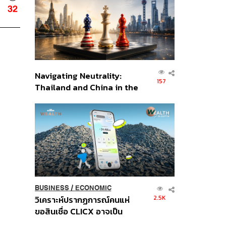
อินโดนีเซีย
32
Navigating Neutrality:
157
Thailand and China in the
Age of a New Global
Order
BUSINESS
/
ECONOMIC
2.5K
วิเคราะห์ปรากฏการณ์คนแห่
ขอสินเชื่อ CLICX อาจเป็น
เพียงยอดภูเขาน้ำแข็ง ของ