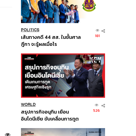
POLITICS
181
เส้นทางคดี 44 สส. ในชั้นศาล
ฎีกา จะรู้ผลเมื่อไร
WORLD
526
สรุปภารกิจอนุทิน เยือน
อินโดนีเซีย ขับเคลื่อนการทูต
เศรษฐกิจเชิงรุก ประกาศหุ้น
ส่วนยุทธศาสตร์ไทย –