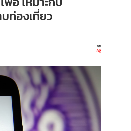
นเฟ้อ เหมาะกับ
บท่องเที่ยว
32