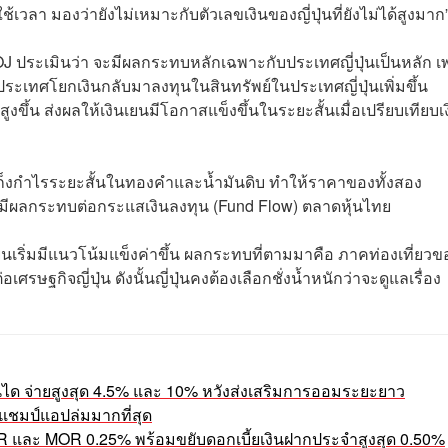
ช้เวลา มองว่ายังไม่เหมาะกับตัวเลขเงินของญี่ปุ่นที่ยังไม่ได้สูงมาก
 ประเมินว่า จะมีผลกระทบหลักเฉพาะกับประเทศญี่ปุ่นเป็นหลัก เ
ประเทศโยกเงินกลับมาลงทุนในสินทรัพย์ในประเทศญี่ปุ่นเพิ่มขึ้น
ึ้น ส่งผลให้เงินเยนมีโอกาสแข็งขึ้นในระยะสั้นเมื่อเปรียบเทียบเ
ไปเก็งกำไรระยะสั้นในทองคำและน้ำมันดิบ ทำให้ราคาของทั้งสอง
ะไม่มีผลกระทบต่อกระแสเงินลงทุน (Fund Flow) ตลาดหุ้นไทย
นเริ่มมีแนวโน้มแข็งค่าขึ้น ผลกระทบที่ตามมาคือ ภาคท่องเที่ยวข
ศรษฐกิจญี่ปุ่น ดังนั้นญี่ปุ่นคงต้องเลือกชั่งน้ำหนักว่าจะดูแลเรื่อง
ันได จ่ายสูงสุด 4.5% และ 10% หวังส่งเสริมการออมระยะยาว
แชมป์แอปล่มมากที่สุด
LR และ MOR 0.25% พร้อมขยับดอกเบี้ยเงินฝากประจำสูงสุด 0.50%