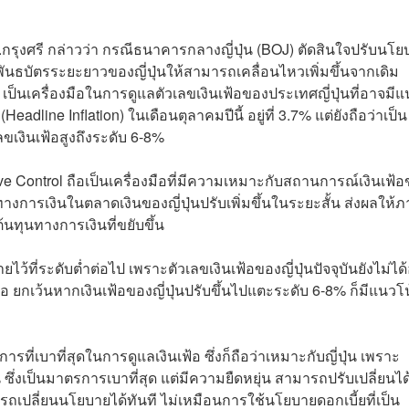
กรุงศรี กล่าวว่า กรณีธนาคารกลางญี่ปุ่น (BOJ) ตัดสินใจปรับนโย
ธบัตรระยะยาวของญี่ปุ่นให้สามารถเคลื่อนไหวเพิ่มขึ้นจากเดิม
 เป็นเครื่องมือในการดูแลตัวเลขเงินเฟ้อของประเทศญี่ปุ่นที่อาจมี
(Headline Inflation) ในเดือนตุลาคมปีนี้ อยู่ที่ 3.7% แต่ยังถือว่าเป็น
วเลขเงินเฟ้อสูงถึงระดับ 6-8%
urve Control ถือเป็นเครื่องมือที่มีความเหมาะกับสถานการณ์เงินเฟ้
ทุนทางการเงินในตลาดเงินของญี่ปุ่นปรับเพิ่มขึ้นในระยะสั้น ส่งผลให้
นทุนทางการเงินที่ขยับขึ้น
้ที่ระดับต่ำต่อไป เพราะตัวเลขเงินเฟ้อของญี่ปุ่นปัจจุบันยังไม่ได้อ
เฟ้อ ยกเว้นหากเงินเฟ้อของญี่ปุ่นปรับขึ้นไปแตะ
ระดับ 6-8% ก็มีแนวโน้
รที่เบาที่สุดในการดูแลเงินเฟ้อ ซึ่งก็ถือว่าเหมาะกับญี่ปุ่น เพราะ
น ซึ่งเป็นมาตรการเบาที่สุด แต่มีความยืดหยุ่น สามารถปรับเปลี่ยนได
ารถเปลี่ยนนโยบายได้ทันที ไม่เหมือนการใช้นโยบายดอกเบี้ยที่เป็น