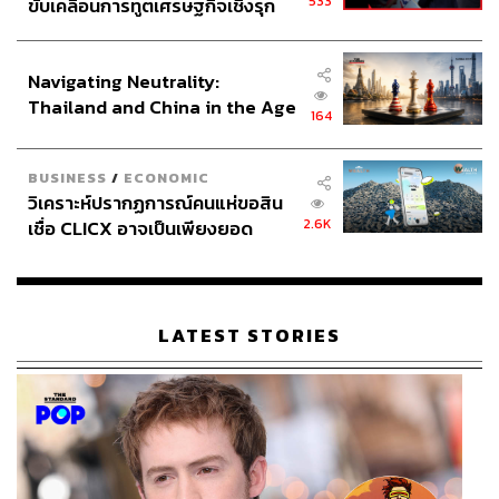
533
ขับเคลื่อนการทูตเศรษฐกิจเชิงรุก
ประกาศหุ้นส่วนยุทธศาสตร์ไทย –
อินโดนีเซีย
Navigating Neutrality:
Thailand and China in the Age
164
of a New Global Order
BUSINESS
/
ECONOMIC
วิเคราะห์ปรากฏการณ์คนแห่ขอสิน
2.6K
เชื่อ CLICX อาจเป็นเพียงยอด
ภูเขาน้ำแข็ง ของปัญหาหนี้ครัว
เรือนไทยที่ถูกซุกไว้
LATEST STORIES