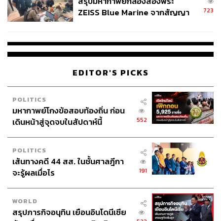
สรุปมหากาพย์กล้องส่องพระ
723
ZEISS Blue Marine จากสัญญา
ผลิต 8.3 ล้าน สู่ข้อพิพาท ‘มา
เวลล์ฯ’ ฟ้อง ‘โทน บางแค’ ผิดนัด
จ่ายหนี้-แอบระบุแบรนด์
EDITOR'S PICKS
POLITICS
มหากาพย์โกงข้อสอบท้องถิ่น ก่อน
552
เดินหน้าสู่จุดจบในสัปดาห์นี้
POLITICS
เส้นทางคดี 44 สส. ในชั้นศาลฎีกา
191
จะรู้ผลเมื่อไร
WORLD
สรุปภารกิจอนุทิน เยือนอินโดนีเซีย