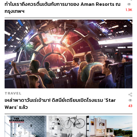
ทำเลชายฝั่งตะวันออกเฉียงใต้ของกลุ่ม BHMA Hotels &
ทำไมเราถึงควรตื่นเต้นกับการมาของ Aman Resorts ณ
Resorts เจ้าของแบรนด์ X2 ลักชัวรีบูติกรีสอร์ต โดยเป็นการ
1.3K
กรุงเทพฯ
ลงทุนของ Habitat Group ผู้นำด้านอสังหาริมทรัพย์แนวไลฟ์
สไตล์เพื่อการลงทุน (Lifestyle Investment Product) ด้วยงบ
กว่า 800 ล้านบาท
ใครแวะเวียนไปแถวบางเสร่ แวะไปพักและถ่ายรูปกันได้
ภาพ:
Courtesy of Brands
พิสูจน์อักษร:
ภาสิณี เพิ่มพันธุ์พงศ์
อ้างอิง:
www.x2resorts.com/resorts/pattaya-oceanphere
TRAVEL
เหล่าพาดาวันเร่เข้ามา! ดิสนีย์เตรียมเปิดโรงแรม ‘Star
TAGS:
Resort
X2 Resorts
43
Wars’ แล้ว