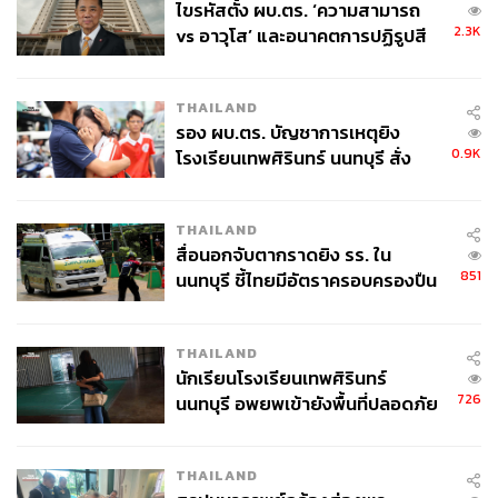
ไขรหัสตั้ง ผบ.ตร. ‘ความสามารถ
2.3K
vs อาวุโส’ และอนาคตการปฏิรูปสี
กากี กับ พล.ต.อ. เอก อังสนานนท์
THAILAND
รอง ผบ.ตร. บัญชาการเหตุยิง
0.9K
โรงเรียนเทพศิรินทร์ นนทบุรี สั่ง
ค้นหา 2 รอบยืนยันไร้คนติดค้าง พบ
ศพปู่-ย่าที่บ้านพักผู้ก่อเหตุ
THAILAND
สื่อนอกจับตากราดยิง รร. ใน
851
นนทบุรี ชี้ไทยมีอัตราครอบครองปืน
สูงในระดับต้นของภูมิภาค
THAILAND
นักเรียนโรงเรียนเทพศิรินทร์
726
นนทบุรี อพยพเข้ายังพื้นที่ปลอดภัย
ชั่วคราว หลังเหตุใช้อาวุธปืนภายใน
โรงเรียนคลี่คลาย
THAILAND