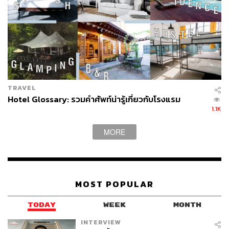
68
ABOUT THE AUTHOR
พลอยจันทร์ สุขคง
TRAVEL
Senior Content Creator ประจำกองไลฟ์สไตล์
Hotel Glossary: รวมคำศัพท์น่ารู้เกี่ยวกับโรงแรม
สำนักข่าว THE STANDARD
1.1K
MORE
MOST POPULAR
TODAY
WEEK
MONTH
INTERVIEW