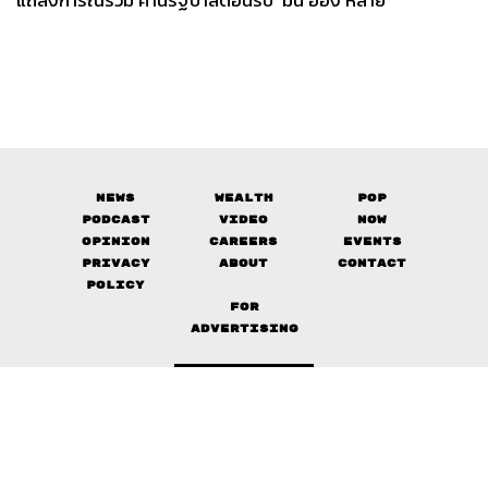
แถลงการณ์ร่วม ค้านรัฐบาลต้อนรับ ‘มิน อ่อง หล่าย’
News
Wealth
Pop
Podcast
Video
Now
Opinion
Careers
Events
Privacy
About
Contact
Policy
FOR
ADVERTISING
MEMBERSHIP
© 2017-
2026
The Standard. All rights reserved.