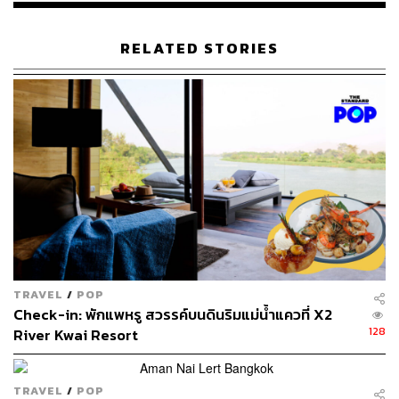
วิลล่าพร้อมสระว่ายน้ำส่วนตัวทั้งหมด 59 หลัง มีให้เลือกทั้ง
RELATED STORIES
แบบ 1 ห้องนอน และแบบดูเพล็กซ์ 2 ห้องนอน ทุกหลัง
ออกแบบโดย Creative Crews สถาปนิกมากความสามารถ
เจ้าของรางวัลระดับเอเชีย ผู้ออกแบบ Quarter 39, TCDC
Khon Kaen ฯลฯ
TRAVEL
/
POP
Check-in: พักแพหรู สวรรค์บนดินริมแม่น้ำแควที่ X2
128
River Kwai Resort
X2 Pattaya Oceanphere นับเป็นการขยายตัวครั้งแรกบน
TRAVEL
/
POP