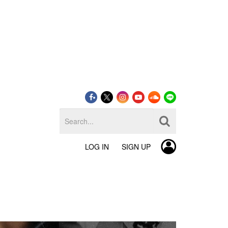
LOG IN
SIGN UP