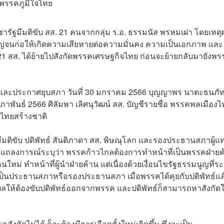
ดพรรคภูมิใจไทย
ระชารัฐมีมติขับ สส. 21 คนจากกลุ่ม ร.อ. ธรรมนัส พรหมเผ่า โดยเหตุ
ญ่จนก่อให้เกิดความเสียหายต่อความมั่นคง ความเป็นเอกภาพ และ
21 สส. ได้ย้ายไปสังกัดพรรคเศรษฐกิจไทย ก่อนจะย้ายกลับมายังพร
าระและประกาศยุบสภา วันที่ 30 มกราคม 2566 บุญญาพร นาตะธนภั
มภาพันธ์ 2566 ศิลัมพา เลิศนุวัฒน์ สส. บัญชีรายชื่อ พรรคพลเมือง
มไทยสร้างชาติ
ไกลมีมติขับ ปดิพัทธ์ สันติภาดา สส. พิษณุโลก และรองประธานสภาผู้แ
ถลงการณ์ระบุว่า พรรคก้าวไกลต้องการทำหน้าที่เป็นพรรคฝ่ายค
ม่ ทำหน้าที่ผู้นำฝ่ายค้าน แต่เนื่องด้วยเงื่อนไขรัฐธรรมนูญที่ระบ
. เป็นประธานสภาหรือรองประธานสภา เมื่อพรรคได้คุยกับปดิพัทธ์แล้
ุผลให้ต้องขับปดิพัทธ์ออกจากพรรค และปดิพัทธ์ก็สามารถหาสังกัด
กัดไม่ได้ ก็จะต้องมีการเลือกตั้งใหม่เกิดขึ้น ซึ่งจะเป็น