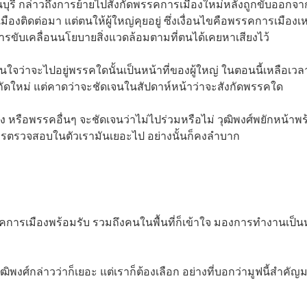
บุรี
กล่าวถึงการย้ายไปสังกัดพรรคการเมืองใหม่หลังถูกขับออกจา
ติดต่อมา แต่ตนให้ผู้ใหญ่คุยอยู่ ซึ่งเงื่อนไขคือพรรคการเมืองเห
ารขับเคลื่อนนโยบายสิ่งแวดล้อมตามที่ตนได้เคยหาเสียงไว้
นใจว่าจะไปอยู่พรรคใดนั้นเป็นหน้าที่ของผู้ใหญ่ ในตอนนี้เหลือเวล
ัดใหม่ แต่คาดว่าจะชัดเจนในสัปดาห์หน้าว่าจะสังกัดพรรคใด
ุง หรือพรรคอื่นๆ จะชัดเจนว่าไม่ไปร่วมหรือไม่ วุฒิพงศ์พยักหน้าพ
กการตรวจสอบในตัวเรามันเยอะไป อย่างนั้นก็คงลำบาก
รคการเมืองพร้อมรับ รวมถึงคนในพื้นที่ก็เข้าใจ มองการทำงานเป็น
ุฒิพงศ์กล่าวว่าก็เยอะ แต่เราก็ต้องเลือก อย่างที่บอกว่ามูฟนี้สำคัญ