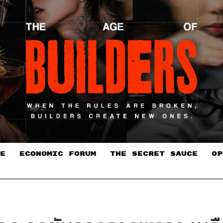
E
ECONOMIC FORUM
THE SECRET SAUCE​
OP