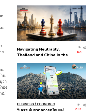
เศรษฐกิจเชิงรุก ประกาศหุ้น
ส่วนยุทธศาสตร์ไทย –
อินโดนีเซีย
ผล
รค
ทร
Navigating Neutrality:
ไทย
164
Thailand and China in the
Age of a New Global
Order
ทน
้าน
ุว่า
วยัง
ใหม่
BUSINESS
/
ECONOMIC
2.6K
วิเคราะห์ปรากฏการณ์คนแห่