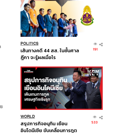
POLITICS
ค
191
เส้นทางคดี 44 สส. ในชั้นศาล
ฎีกา จะรู้ผลเมื่อไร
าย
WORLD
533
สรุปภารกิจอนุทิน เยือน
อินโดนีเซีย ขับเคลื่อนการทูต