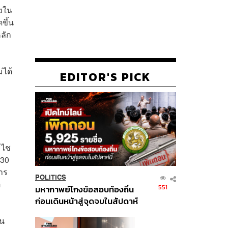
่งใน
ดขึ้น
หลัก
่ได้
EDITOR'S PICK
ะไช
 30
าร
POLITICS
อ
551
มหากาพย์โกงข้อสอบท้องถิ่น
ก่อนเดินหน้าสู่จุดจบในสัปดาห์
นี้
็น