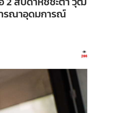
2 สัปดาห์ชี้ชะตา วุฒิ
ิจารณาอุดมการณ์
286