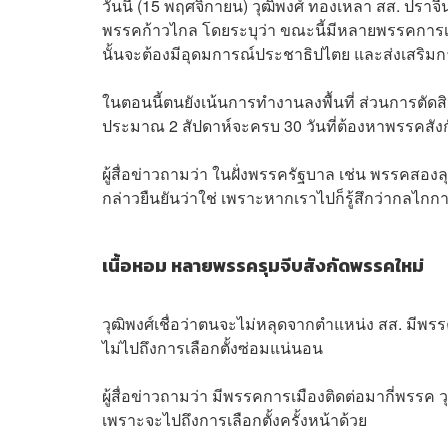
วันนี้ (15 พฤศจิกายน)
วุฒิพงศ์ ทองเหลา สส. ปราจีน
พรรคก้าวไกล โดยระบุว่า ขณะนี้มีหลายพรรคการเมือง
นั้นจะต้องมีอุดมการณ์ประชาธิปไตย และส่งเสริมก
ในตอนนี้ตนยังเน้นการทำงานลงพื้นที่ ส่วนการตัดสิ
ประมาณ 2 สัปดาห์จะครบ 30 วันที่ต้องหาพรรคสังก
ผู้สื่อข่าวถามว่า ในฝั่งพรรครัฐบาล เช่น พรรคสองล
กล่าวยืนยันว่าใช่ เพราะหากเราไปก็รู้สึกว่ากลไ
เนื้อหอม หลายพรรครุมจีบสังกัดพรรคใหม่
วุฒิพงศ์เชื่อว่าตนจะไม่หลุดจากตำแหน่ง สส. มีพร
ไม่ไปถึงการเลือกตั้งซ่อมแน่นอน
ผู้สื่อข่าวถามว่า มีพรรคการเมืองติดต่อมากี่พรรค ว
เพราะจะไปถึงการเลือกตั้งครั้งหน้าด้วย