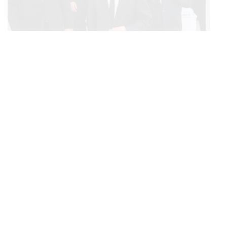
POLITICS
ทักษิณ ร่วมสวดพระอภิธรรมศพ ‘พล.ต.ท. ผ่อน’ บิดา
...
‘พักตร์พิไล ทวีสิน’ สิริอายุ 103 ปี แกนนำเพื่อไทย-บุคคล
หลากวงการร่วมอาลัย
BUSINESS
/
ECONOMIC
คลังเตรียมจำหน่ายพันธบัตรรัฐบาล ‘ออมพลัส’ รอบถัดไป
...
เร็วสุด 4 ก.ย.นี้ อาจเพิ่มสัดส่วนการขายแบบ Small Lot