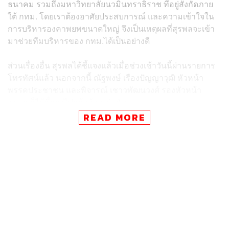
ธนาคม รวมถึงมหาวิทยาลัยนวมินทราธิราช ที่อยู่สังกัดภาย
ใต้ กทม. โดยเราต้องอาศัยประสบการณ์ และความเข้าใจใน
การบริหารองคาพยพขนาดใหญ่ จึงเป็นเหตุผลที่สุรพลจะเข้า
มาช่วยทีมบริหารของ กทม.ได้เป็นอย่างดี
ส่วนเรื่องอื่น สุรพลได้ชี้แจงแล้วเมื่อช่วงเช้าวันนี้ผ่านรายการ
โทรทัศน์แล้ว นอกจากนี้ ณัฐพงษ์ เรืองปัญญาวุฒิ หัวหน้า
พรรคประชาชน และพิจารณ์ เชาวพัฒนวงศ์ รองหัวหน้า
พรรค ก็ได้ชี้แจงไปแล้วด้วยเช่นกัน
READ MORE
ชัยวัฒน์กล่าวว่า เราน้อมรับฟังคำวิพากษ์วิจารณ์และความ
รู้สึกของประชาชน แต่เราก็มีหน้าที่ชี้แจงเหตุผลให้ประชาชน
รับทราบและเข้าใจ ว่าเรามีหน้าที่เป็นพรรคการเมืองที่มีเป้า
หมาย ให้ประเทศไทยและสังคมไทยก้าวไปข้างหน้าและการ
ที่จะก้าวไปข้างหน้าได้ดีขึ้น จะต้องมีคนเห็นด้วยและ
สนับสนุนเรามากขึ้น โดยเฉพาะคนที่เห็นต่าง เคยไม่สนับสนุน
เรา
“เราจะเปลี่ยนคนกลุ่มนี้ให้มาเป็นผู้สนับสนุนเรา ให้เห็นด้วยใน