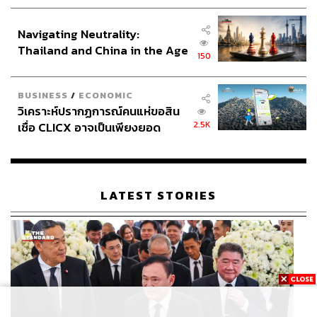
ประกาศหุ้นส่วนยุทธศาสตร์ไทย –
อินโดนีเซีย
Navigating Neutrality:
Thailand and China in the Age
150
of a New Global Order
BUSINESS
/
ECONOMIC
วิเคราะห์ปรากฏการณ์คนแห่ขอสิน
2.5K
เชื่อ CLICX อาจเป็นเพียงยอด
ภูเขาน้ำแข็ง ของปัญหาหนี้ครัว
เรือนไทยที่ถูกซุกไว้
LATEST STORIES