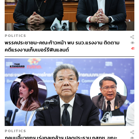
66
ABOUT THE AUTHOR
THE STANDARD TEAM
POLITICS
กองบรรณาธิการ THE STANDARD
พรรคประชาชน-คณะก้าวหน้า พบ รมว.แรงงาน ติดตาม
41
คดีแรงงานเก็บเบอร์รีฟินแลนด์
POLITICS
ภคมนจี้นายกฯ เร่งทูลเกล้าฯ ปลดประธาน กสทช. ขณะ