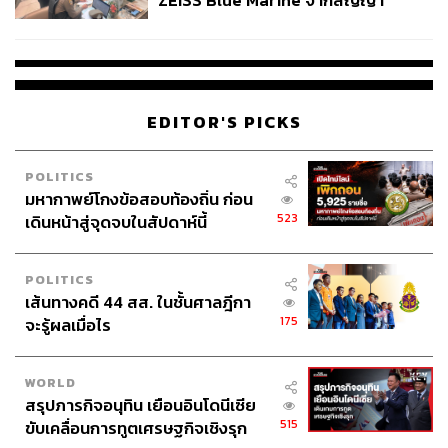
ZEISS Blue Marine จากสัญญา
ผลิต 8.3 ล้าน สู่ข้อพิพาท ‘มา
เวลล์ฯ’ ฟ้อง ‘โทน บางแค’ ผิดนัด
จ่ายหนี้-แอบระบุแบรนด์
EDITOR'S PICKS
POLITICS
มหากาพย์โกงข้อสอบท้องถิ่น ก่อน
523
เดินหน้าสู่จุดจบในสัปดาห์นี้
POLITICS
เส้นทางคดี 44 สส. ในชั้นศาลฎีกา
175
จะรู้ผลเมื่อไร
WORLD
สรุปภารกิจอนุทิน เยือนอินโดนีเซีย
515
ขับเคลื่อนการทูตเศรษฐกิจเชิงรุก