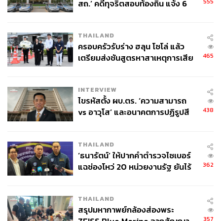
555
สถ.’ คดีทุจริตสอบท้องถิ่น แจ้ง 6
ข้อหาหนัก จ่อชง ป.ป.ช. 12 ส.ค. นี้
THAILAND
ครอบครัวรับร่าง ฮลุน โซโล่ แล้ว
465
เตรียมส่งชันสูตรหาสาเหตุการเสีย
ชีวิต
INTERVIEW
ไขรหัสตั้ง ผบ.ตร. ‘ความสามารถ
438
vs อาวุโส’ และอนาคตการปฏิรูปสี
กากี กับ พล.ต.อ. เอก อังสนานนท์
THAILAND
‘ธนารัตน์’ ให้ปากคำตำรวจไซเบอร์
362
แฉช่องโหว่ 20 หน่วยงานรัฐ ยันไร้
นัยทางการเมือง
THAILAND
สรุปมหากาพย์กล้องส่องพระ
357