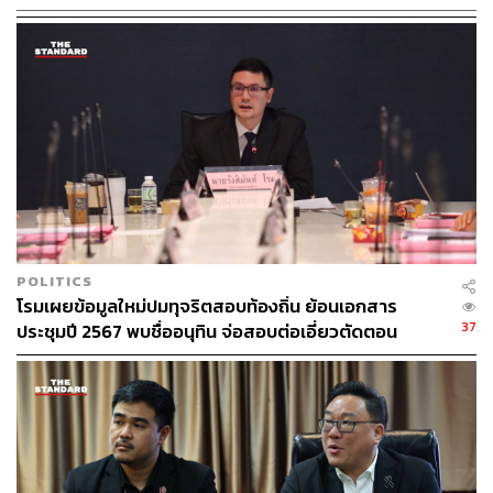
เราเรียนไปตามตรง อย่างที่ผมได้บอกไปจริงๆ ความสามารถ
ของบุคคล และประสบการณ์ที่เป็นประโยชน์ ทั้งการบริหาร
กรุงเทพมหานคร และการใช้กฎหมายมหาชน ซึ่งสุรพลเป็น
อาจารย์ที่ได้รับการยอมรับในวงการด้านกฎหมาย โดยเฉพาะ
กฎหมายมหาชน เป็นการมองความสามารถล้วนๆ ไม่ได้มอง
เรื่องอื่นเรื่องใด หากมีคนต่อต้าน หรือกระแสตีกลับ ก็เป็น
หน้าที่ของเราที่ต้องสื่อสาร”
TAGS:
กรุงเทพมหานคร
พิจารณ์ เชาวพัฒนวงศ์
พรรคก้าวไกล
ณัฐพงษ์ เรืองปัญญาวุฒิ
ชัยวัฒน์ สถาวรวิจิตร
สุรพล นิติไกรพจน์
POLITICS
พรรคประชาชน
โรมเผยข้อมูลใหม่ปมทุจริตสอบท้องถิ่น ย้อนเอกสาร
37
ประชุมปี 2567 พบชื่ออนุทิน จ่อสอบต่อเอี่ยวตัดตอน
ม.บูรพา หรือไม่