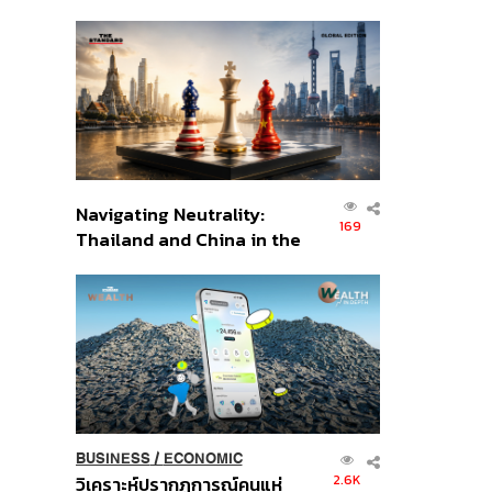
เศรษฐกิจเชิงรุก ประกาศหุ้น
ส่วนยุทธศาสตร์ไทย –
อินโดนีเซีย
Navigating Neutrality:
169
Thailand and China in the
Age of a New Global
Order
BUSINESS
/
ECONOMIC
2.6K
วิเคราะห์ปรากฏการณ์คนแห่