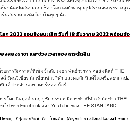
ดขึ้นในระยะเวลา 1 เดือนกับทัวร์นาเมนต์ฟุตบอลโลก 2022 ครั้งนี้ พ
้จะแพ้มานัดเปิดสนามแบบช็อกโลก แต่ยังฝ่าทุกอุปสรรคจนกรุยทางสู่
ชว์ฟอร์มสมราคาแชมป์เก่าในทุกๆ นัด
อลโลก 2022 รอบชิงชนะเลิศ วันที่ 18 ธันวาคม 2022 พร้อมช่อ
องสองราชา และช่วงเวลาของการตัดสิน
การวิเคราะห์ที่เข้มข้นกับ เมธา พันธุ์วราทร คอลัมนิสต์ THE
ฉ์ รัตนวิเชียร นักเขียนข่าวกีฬา และคอลัมนิสต์ในเครือสยามสปอ
ัมนิสต์ ประจำ นสพ.สตาร์ซอคเก้อร์
รโดย ดิษยุตม์ ธนบุญชัย บรรณาธิการข่าวกีฬา สำนักข่าว THE
ป็นต้นไป ทาง Facebook และ YouTube ของ THE STANDARD
l team)
ฟุตบอลทีมชาติอาร์เจนตินา (Argentina national football team)