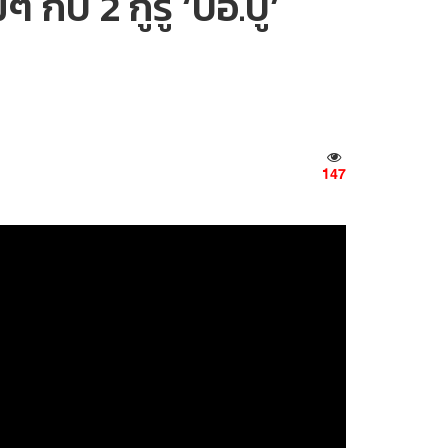
กับ 2 กูรู ‘บอ.บู๋’
147