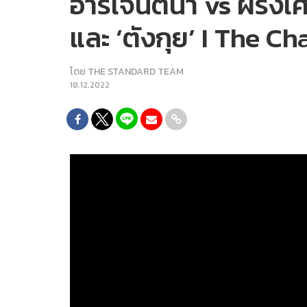
อาร์เจนตินา vs ฝรั่งเศส
และ ‘ตังกุย’ I The 
โดย
THE STANDARD TEAM
18.12.2022