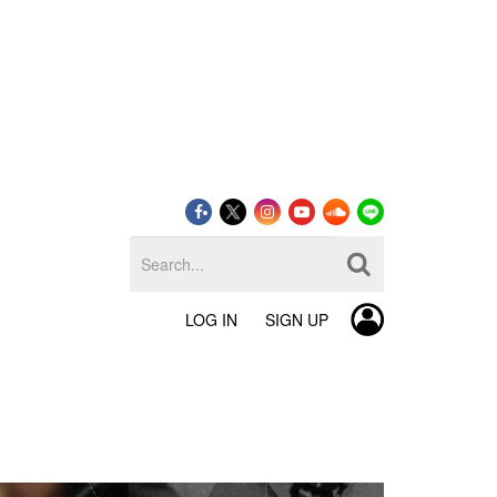
LOG IN
SIGN UP