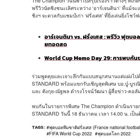
The Champion วันนี้พาไปสรุปเรื่องราวต่างๆ ที่เกิ
พรีวิวนัดชิงชนะเลิศระหว่าง ‘อาร์เจนตินา’ ที่แม
ชิงฯ จะดวลกับแชมป์เก่า ‘ฝรั่งเศส’ ที่ยิ่งเล่นยิ่งโ
อาร์เจนตินา vs. ฝรั่งเศส : พรีวิว ฟุตบ
ยทอดสด
World Cup Memo Day 29: การพบกันข
ร่วมพูดคุยและเจาะลึกกันแบบสนุกสนานแต่แฝงไปด้วย
STANDARD พร้อมแขกรับเชิญสุดพิเศษ บอ.บู๋-บูรณิจ
และ ตังกุย-ณัฐพล ดำรงโรจน์วัฒนา ผู้สื่อข่าว-คอล
พบกันในรายการพิเศษ The Champion ดำเนินรายกา
STANDARD วันนี้ 18 ธันวาคม เวลา 14.00 น. เ
TAGS:
ฟุตบอลทีมชาติฝรั่งเศส (France national footbal
FIFA World Cup 2022
ฟุตบอลโลก 2022