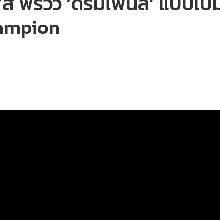
 พรีวิว ‘ดรีมไฟนัล’ แบบเบิ้มๆ 
Champion