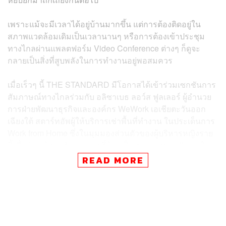
เพราะแม้จะมีเวลาได้อยู่บ้านมากขึ้น แต่การต้องติดอยู่ใน
สภาพแวดล้อมเดิมเป็นเวลานานๆ หรือการต้องเข้าประชุม
ทางไกลผ่านแพลตฟอร์ม Video Conference ต่างๆ ก็ดูจะ
กลายเป็นสิ่งที่สูบพลังในการทำงานอยู่พอสมควร
เมื่อเร็วๆ นี้ THE STANDARD มีโอกาสได้เข้าร่วมเซกชันการ
สัมภาษณ์ทางไกลร่วมกับ อลิซาเบธ ลอว์ส ฟูลเลอร์ ผู้อำนวย
การฝ่ายพัฒนาธุรกิจและองค์กร WeWork เอเชียตะวันออก
เฉียงใต้ สตาร์ทอัพผู้ให้บริการเช่าพื้นที่ทำงาน ในประเด็นการ
Work from Home ซึ่งในมุมมองส่วนตัวของผู้บริหารหญิงราย
นี้เชื่อว่า แม้การทำงานจากที่บ้านเป็นทางออกของปัญหาใน
ช่วงโควิด-19 ระบาดหนัก แต่ขณะเดียวกันเธอก็เชื่อเช่นกันว่า
READ MORE
วัฒนธรรม WFH จะไม่ใช่โซลูชันการทำงาน ‘ที่ยั่งยืน’ ใน
ระยะยาว
สาเหตุที่อลิซาเบธบอกแบบนั้นก็เพราะเธอเชื่อว่า การทำงาน
ร่วมกันแบบออฟไลน์ Face-to-face เจอตัวกันแบบเป็นๆ ยังคง