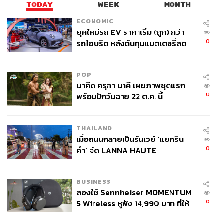
TODAY
WEEK
MONTH
ECONOMIC
ยุคใหม่รถ EV ราคาเริ่ม (ถูก) กว่า
0
รถไฮบริด หลังต้นทุนแบตเตอรี่ลด
ลง - จีนแห่บุกตลาดเกิดใหม่
POP
นาคี๓ ครุฑา นาคี เผยภาพชุดแรก
62
0
พร้อมปักวันฉาย 22 ต.ค. นี้
ABOUT THE AUTHOR
THAILAND
ปณชัย อารีเพิ่มพร
เมื่อถนนกลายเป็นรันเวย์ ‘แยกริน
นักการตลาดผู้ฝักใฝ่ในแวดวงนวัตกรรมและ
0
คำ’ จัด LANNA HAUTE
เทคโนโลยี แต่บางทีก็เผลอมีใจให้วัฒนธรรม
COUTURE กลางสายฝน
POP อยู่ร่ำไป ใช้เวลาว่างไปกับการเสพศิลป์
และเฝ้ามองปรากฏการณ์ทางสังคม
BUSINESS
ลองใช้ Sennheiser MOMENTUM
0
5 Wireless หูฟัง 14,990 บาท ที่ให้
ผู้ใช้ถอดเปลี่ยนแบตเองได้ ก่อนกฎ