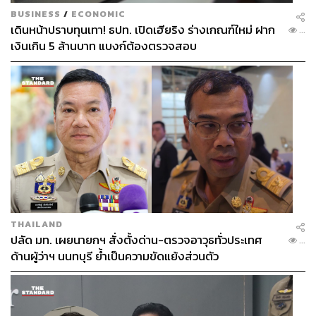
BUSINESS
/
ECONOMIC
เดินหน้าปราบทุนเทา! ธปท. เปิดเฮียริง ร่างเกณฑ์ใหม่ ฝาก
...
เงินเกิน 5 ล้านบาท แบงก์ต้องตรวจสอบ
THAILAND
ปลัด มท. เผยนายกฯ สั่งตั้งด่าน-ตรวจอาวุธทั่วประเทศ
...
ด้านผู้ว่าฯ นนทบุรี ย้ำเป็นความขัดแย้งส่วนตัว