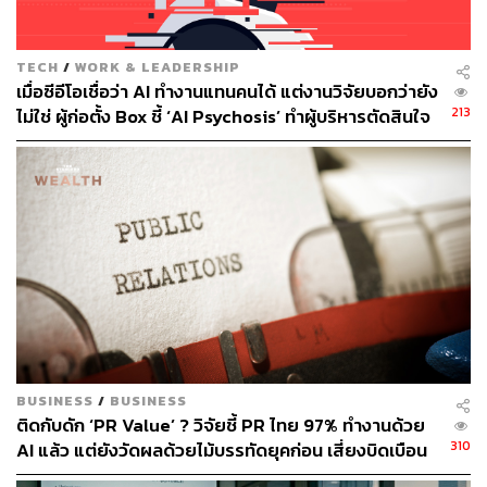
จากการพบเจอผู้คนรอบๆ ตัวอีกด้วย
ซึ่งท้ายที่สุดแล้ว สตาเลย์เชื่อไม่ต่างจาก WeWork ว่า วิธีการ
TECH
/
WORK & LEADERSHIP
ที่ดีที่สุดคือการทำงานแบบ Flexible ที่พนักงานสามารถเลือก
เมื่อซีอีโอเชื่อว่า AI ทำงานแทนคนได้ แต่งานวิจัยบอกว่ายัง
ได้ด้วยตัวเองว่า จะเดินทางเข้ามาทำงานที่ออฟฟิศหรือ
213
ไม่ใช่ ผู้ก่อตั้ง Box ชี้ ‘AI Psychosis’ ทำผู้บริหารตัดสินใจ
ทำงานอยู่ที่บ้าน
ปลดคนจากสิ่งที่ไม่เคยลงมือ
สำหรับ WeWork เตรียมจะเปิดตัวแพ็กเกจใหม่ในการให้
บริการเช่าพื้นที่ทำงานในประเทศไทยด้วยกัน 2 โมเดล คือ
1. WeWork All Access
– ให้บริการสมาชิกให้สามารถเข้า
ถึงที่ทำงานของ WeWork ได้ทุกที่ทั่วโลกแบบไม่จำกัด (แต่
ต้องจองล่วงหน้าก่อน)
2.
WeWork
On Demand
– ให้บริการสำหรับผู้ที่ไม่ใช่สมาชิก
WeWork ด้วยออปชันการเลือกใช้บริการแบบรายชั่วโมงหรือ
BUSINESS
/
BUSINESS
ติดกับดัก ‘PR Value’ ? วิจัยชี้ PR ไทย 97% ทำงานด้วย
รายวัน
310
AI แล้ว แต่ยังวัดผลด้วยไม้บรรทัดยุคก่อน เสี่ยงบิดเบือน
ความน่าเชื่อถือที่เป็นหัวใจของแบรนด์
ปัจจุบัน WeWork ให้บริการในประเทศไทยใน 4 สาขา