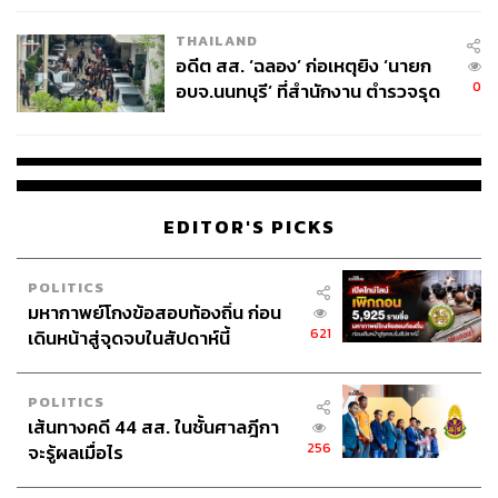
EU บังคับปีหน้า
THAILAND
อดีต สส. ‘ฉลอง’ ก่อเหตุยิง ‘นายก
0
อบจ.นนทบุรี’ ที่สำนักงาน ตำรวจรุด
ลงพื้นที่
EDITOR'S PICKS
POLITICS
มหากาพย์โกงข้อสอบท้องถิ่น ก่อน
621
เดินหน้าสู่จุดจบในสัปดาห์นี้
POLITICS
เส้นทางคดี 44 สส. ในชั้นศาลฎีกา
256
จะรู้ผลเมื่อไร