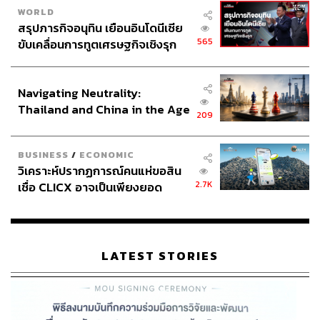
WORLD
สรุปภารกิจอนุทิน เยือนอินโดนีเซีย
565
ขับเคลื่อนการทูตเศรษฐกิจเชิงรุก
ประกาศหุ้นส่วนยุทธศาสตร์ไทย –
อินโดนีเซีย
Navigating Neutrality:
Thailand and China in the Age
209
of a New Global Order
BUSINESS
/
ECONOMIC
วิเคราะห์ปรากฏการณ์คนแห่ขอสิน
2.7K
เชื่อ CLICX อาจเป็นเพียงยอด
ภูเขาน้ำแข็ง ของปัญหาหนี้ครัว
เรือนไทยที่ถูกซุกไว้
LATEST STORIES