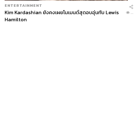
ENTERTAINMENT
Kim Kardashian ยังคงเผยโมเมนต์สุดอบอุ่นกับ Lewis
...
Hamilton
News
Wealth
Pop
Podcast
Video
Now
Opinion
Careers
Events
Privacy
About
Contact
Policy
FOR
ADVERTISING
MEMBERSHIP