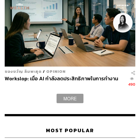
ประกอบด้วย Spring Tower, T1 Building, The Parq และ
Asia Centre
พิสูจน์อักษร: ลักษณ์นารา พักตร์เพียงจันทร์
อ้างอิง:
https://www.reuters.com/article/us-davos-meeting-finance-
erdoes-idUSKBN29V288?taid=60106330e8fa030001a3e
305&utm_campaign=trueAnthem:+Trending+Content&utm
_medium=trueAnthem&utm_source=twitter
ของขวัญ ลิมพะสุต
/
OPINION
Workslop: เมื่อ AI กำลังลดประสิทธิภาพในการทำงาน
สามารถติดตาม THE STANDARD WEALTH
490
ผ่านแอปพลิเคชันต่างๆ ที่คุณสะดวกหรือใช้งานอยู่แล้วได้เลย
MORE
MOST POPULAR
TAGS:
Video Conference
WeWork
การทำงาน
Work from Home