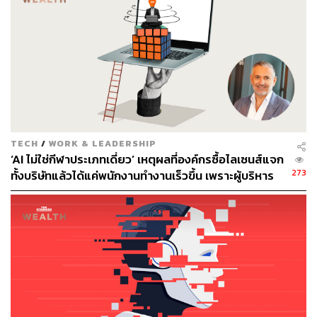
กลับเข้ามาทำงานที่ออฟฟิศของตัวเองอย่างน้อย 1 วันต่อ
สัปดาห์ ซึ่งในจำนวนนี้ 20% ระบุว่า เขาอยากกลับเข้ามาที่
ออฟฟิศ สำนักงานของตัวเองทุกวัน
ขณะที่กลุ่มตัวอย่างยังบอกอีกด้วยว่า ตั้งแต่ต้อง WFH
ประสิทธิภาพในการต้องระดมความคิด Brainstorm ของพวก
เขา ก็ลดลงเฉลี่ยราว 11% ส่วนพนักงานที่ต้องทำงานร่วมกัน
เป็นทีมเป็นส่วนใหญ่ มีอัตราการลดลงของการระดมความคิด
TECH
/
WORK & LEADERSHIP
ประชุมร่วมกันมากกว่าที่ราว 13-15% เลยทีเดียว
‘AI ไม่ใช่กีฬาประเภทเดี่ยว’ เหตุผลที่องค์กรซื้อไลเซนส์แจก
273
ทั้งบริษัทแล้วได้แค่พนักงานทำงานเร็วขึ้น เพราะผู้บริหาร
เมื่อเร็วๆ นี้ ในงานเสวนาเวที World Economic Forum เจส ส
เข้าใจ AI ผิดตั้งแต่ต้น
ตาเลย์ (Jes Staley) ประธานเจ้าหน้าที่บริหาร Barclays และ
แมรี เออร์โดส ประธานเจ้าหน้าที่บริหาร J.P. Morgan Asset
& Wealth Management ก็สะท้อนความเห็นในทิศทาง
เดียวกัน ซึ่งทั้งคู่เชื่อว่า การทำงานที่บ้านในสถานการณ์โค
วิด-19 เป็นวิธีการที่ดี แต่แน่นอนว่ามันจะไม่ใช่ทางแก้ปัญหา
ที่ยั่งยืน เนื่องจาก WFH จำเป็นจะต้องอาศัยพลัง และแรงใจที่
ค่อนข้างมากเป็นพิเศษ แถมเราก็ยังไม่ได้รับแรงขับเคลื่อน