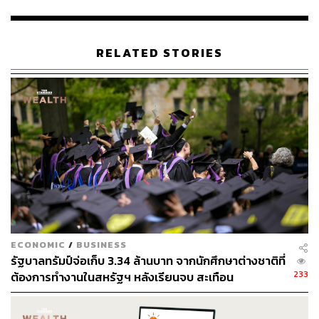
สำหรับทางออกที่เอลิซาเบธในฐานะหัวเรือใหญ่ของ
WeWork เชื่อว่าจะกลายเป็นวิธีที่ตอบโจทย์การทำงานที่ดี
RELATED STORIES
ที่สุด โดยเฉพาะในโลกยุคหลังโควิด-19 คือการนำเสนอ
แนวคิดแบบ ‘Hybrid Workspace’ ที่เปิดรับให้องค์กรหรือ
บุคลากรในทีมสามารถเข้ามาทำงานในที่ทำงานได้เมื่อไร
ก็ได้ตามที่ต้องการ (ไม่ฟิกซ์ตายตัวว่าต้องทำงานที่บ้านถาวร
หรือทำงานที่ออฟฟิศอย่างเดียวเท่านั้น)
“เราพบว่าบริษัทหลายๆ แห่งทั่วโลกกำลังจะพาตัวเองเคลื่อน
มาสู่วัฒนธรรมที่มีความเป็นไฮบริดในเชิงสถานที่ทำงานมาก
ขึ้น โดยเฉพาะในไทยที่มีบริษัทจำนวนมากสอบถามเข้ามายัง
เราถึงความเป็นไปได้ในการออกแบบโมเดลสถานที่ทำงานรูป
แบบใหม่ที่จะตอบโจทย์ และมีความเหมาะสมกับพนักงาน
ECONOMIC
/
BUSINESS
ของพวกเขาที่ต้องการความหยืดหยุ่น ทั้งยังรองรับการดำเนิน
รัฐบาลทรัมป์จ่อเก็บ 3.34 ล้านบาท จากนักศึกษาต่างชาติที่
ธุรกิจในอนาคตของบริษัทนั้นๆ”​ อลิซาเบธบอกเรา
233
ต้องการทำงานในสหรัฐฯ หลังเรียนจบ สะเทือน
มหาวิทยาลัย – Silicon Valley
จากผลการสำรวจของ WeWork ในปี 2020 พบว่า 90% ของ
กลุ่มตัวอย่างพนักงานที่ทำแบบสอบถามระบุว่า พวกเขาอยาก