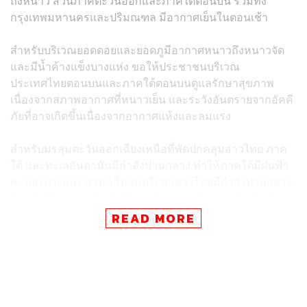
ถึงหนาว ส่วนภาคตะวันออกและภาคใต้ตอนบน รวมทั้ง
กรุงเทพมหานครและปริมณฑล มีอากาศเย็นในตอนเช้า
สำหรับบริเวณยอดดอยและยอดภูมีอากาศหนาวถึงหนาวจัด
และมีน้ำค้างแข็งบางแห่ง ขอให้ประชาชนบริเวณ
ประเทศไทยตอนบนและภาคใต้ตอนบนดูแลรักษาสุขภาพ
เนื่องจากสภาพอากาศที่หนาวเย็น และระวังอันตรายจากอัคคี
ภัยที่อาจเกิดขึ้นเนื่องจากอากาศแห้งและลมแรง
สำหรับมรสุมตะวันออกเฉียงเหนือที่พัดปกคลุมอ่าวไทย ภาค
ใต้ และทะเลอันดามันมีกำลังปานกลาง ทำให้ภาคใต้มีฝนฟ้า
คะนองบางแห่ง ส่วนคลื่นลมบริเวณอ่าวไทยมีกำลังปานกลาง
โดยอ่าวไทยตอนล่างมีคลื่นสูงประมาณ 2 เมตร ส่วนอ่าวไทย
ตอนบนมีคลื่นสูง 1-2 เมตร บริเวณที่มีฝนฟ้าคะนองคลื่นสูง
READ MORE
มากกว่า 2 เมตร ขอให้ชาวเรือในบริเวณดังกล่าวเดินเรือด้วย
ความระมัดระวัง และหลีกเลี่ยงการเดินเรือในบริเวณที่มีฝน
ฟ้าคะนองไว้ด้วย
ฝุ่นละอองในระยะนี้ ประเทศไทยตอนบนมีการสะสมฝุ่น