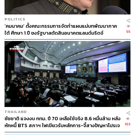
ทะเลมีคลื่นสูงประมาณ 1 เมตร ห่างฝั่งคลื่นสูง 1-2
เมตร
POLITICS
‘คมนาคม’ ตั้งคณะกรรมการจัดทำแผนแม่บทพัฒนาภาค
▪️ภาคใต้ (ฝั่งตะวันออก)
55
ใต้ ศึกษา 1 ปี ชงรัฐบาลตัดสินอนาคตแลนด์บริดจ์
ทางตอนบนของภาคมีอากาศเย็นในตอนเช้า
โดยมีฝน
ฟ้าคะนอง ร้อยละ 30 ของพื้นที่ ส่วนมากบริเวณจังหวัด
สุราษฎร์ธานี, นครศรีธรรมราช, พัทลุง, สงขลา,
ปัตตานี, ยะลา และนราธิวาส
อุณหภูมิต่ำสุด 18-24 องศาเซลเซียส อุณหภูมิสูงสุด 30-
33 องศาเซลเซียส
ตั้งแต่จังหวัดนครศรีธรรมราชขึ้นมา: ลมตะวันออก
เฉียงเหนือ ความเร็ว 15-35 กม./ชม. ทะเลมีคลื่นสูง 1-2
เมตร บริเวณที่มีฝนฟ้าคะนองคลื่นสูงมากกว่า 2 เมตร
THAILAND
ตั้งแต่จังหวัดสงขลาลงไป: ลมตะวันออกเฉียงเหนือ
ชัชชาติ แจงงบ กทม. ปี 70 เหลือใช้จริง 8.6 หมื่นล้าน หลัง
ความเร็ว 20-35 กม./ชม. ทะเลมีคลื่นสูงประมาณ 2
103
หักหนี้ BTS สภาฯ ไฟเขียวรับหลักการ-จี้สางปัญหาโปรเจ
เมตร บริเวณที่มีฝนฟ้าคะนองคลื่นสูงมากกว่า 2 เมตร
กต์ล่าช้า