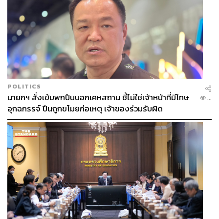
POLITICS
นายกฯ สั่งเข้มพกปืนนอกเคหสถาน ชี้ไม่ใช่เจ้าหน้าที่มีโทษ
...
อุกฉกรรจ์ ปืนถูกขโมยก่อเหตุ เจ้าของร่วมรับผิด