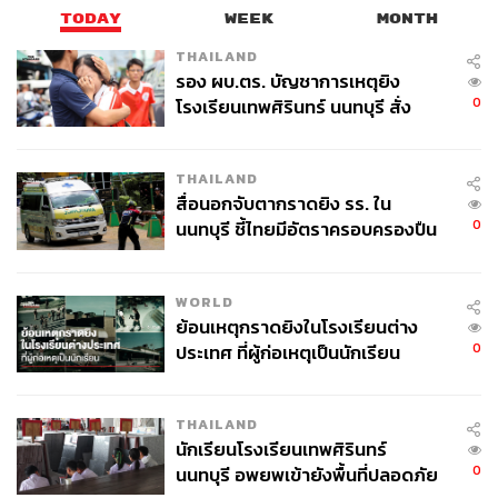
TODAY
WEEK
MONTH
THAILAND
177
รอง ผบ.ตร. บัญชาการเหตุยิง
0
โรงเรียนเทพศิรินทร์ นนทบุรี สั่ง
ค้นหา 2 รอบยืนยันไร้คนติดค้าง พบ
ABOUT THE AUTHOR
ศพปู่-ย่าที่บ้านพักผู้ก่อเหตุ
THAILAND
THE STANDARD TEAM
สื่อนอกจับตากราดยิง รร. ใน
กองบรรณาธิการ THE STANDARD
0
นนทบุรี ชี้ไทยมีอัตราครอบครองปืน
สูงในระดับต้นของภูมิภาค
ABOUT THE PHOTOGRAPHER
WORLD
ศวิตา พูลเสถียร
ย้อนเหตุกราดยิงในโรงเรียนต่าง
ช่างภาพข่าว ประจำสำนักข่าว THE
0
ประเทศ ที่ผู้ก่อเหตุเป็นนักเรียน
STANDARD
THAILAND
นักเรียนโรงเรียนเทพศิรินทร์
0
นนทบุรี อพยพเข้ายังพื้นที่ปลอดภัย