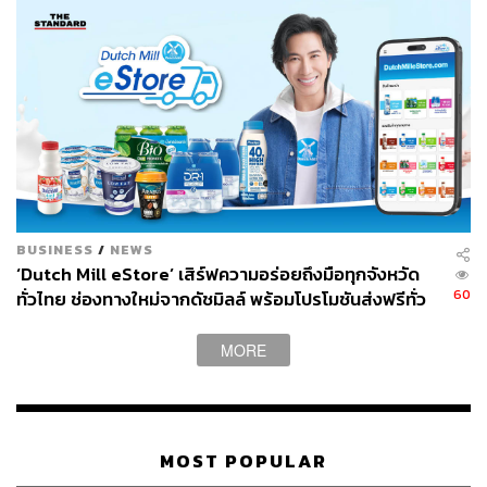
▪️ภาคใต้ (ฝั่งตะวันตก)
มีฝนฟ้าคะนอง ร้อยละ 20 ของพื้นที่ ส่วนมากบริเวณ
จังหวัดกระบี่ ตรัง และสตูลอุณหภูมิต่ำสุด 23-25 องศา
เซลเซียส อุณหภูมิสูงสุด 32-34 องศาเซลเซียส
ลมตะวันออกเฉียงเหนือ ความเร็ว 15-30 กม./ชม.
ทะเลมีคลื่นสูงประมาณ 1 เมตร ห่างฝั่งคลื่นสูงมากกว่า
BUSINESS
/
NEWS
1 เมตร บริเวณที่มีฝนฟ้าคะนองคลื่นสูงมากกว่า 2 เมตร
‘Dutch Mill eStore’ เสิร์ฟความอร่อยถึงมือทุกจังหวัด
60
ทั่วไทย ช่องทางใหม่จากดัชมิลล์ พร้อมโปรโมชันส่งฟรีทั่ว
TAGS:
พยากรณ์อากาศ
อากาศหนาว
ภาคเหนือ
ภาคใต้
ประเทศ ส่งไว สั่งก่อนเที่ยง ได้ของวันถัดไป ส่งสินค้าแบบ
ภาคกลาง
ภาคอีสาน
อากาศเย็น
กรุงเทพมหานคร
เย็นตรงจากโรงงาน [ADVERTORIAL]
MORE
กรมอุตุนิยมวิทยา
MOST POPULAR