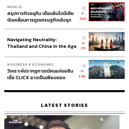
WORLD
สรุปภารกิจอนุทิน เยือนอินโดนีเซีย
543
ขับเคลื่อนการทูตเศรษฐกิจเชิงรุก
ประกาศหุ้นส่วนยุทธศาสตร์ไทย –
อินโดนีเซีย
Navigating Neutrality:
Thailand and China in the Age
175
of a New Global Order
BUSINESS
/
ECONOMIC
วิเคราะห์ปรากฏการณ์คนแห่ขอสิน
2.6K
เชื่อ CLICX อาจเป็นเพียงยอด
ภูเขาน้ำแข็ง ของปัญหาหนี้ครัว
เรือนไทยที่ถูกซุกไว้
LATEST STORIES