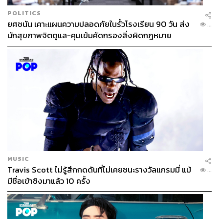
POLITICS
ยศชนัน เคาะแผนความปลอดภัยในรั้วโรงเรียน 90 วัน ส่ง
...
นักสุขภาพจิตดูแล-คุมเข้มคัดกรองสิ่งผิดกฎหมาย
MUSIC
Travis Scott ไม่รู้สึกกดดันที่ไม่เคยชนะรางวัลแกรมมี่ แม้
...
มีชื่อเข้าชิงมาแล้ว 10 ครั้ง