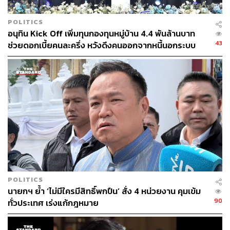
POLITICS
อนุทิน Kick Off เพิ่มทุนกองทุนหมู่บ้าน 4.4 พันล้านบาท
43
ช่วยดอกเบี้ยคนละครึ่ง หวังดึงคนออกจากหนี้นอกระบบ
POLITICS
นายกฯ ย้ำ ‘ไม่มีใครมีสิทธิ์พกปืน’ สั่ง 4 หน่วยงาน คุมเข้ม
90
ทั่วประเทศ เร่งแก้กฎหมาย