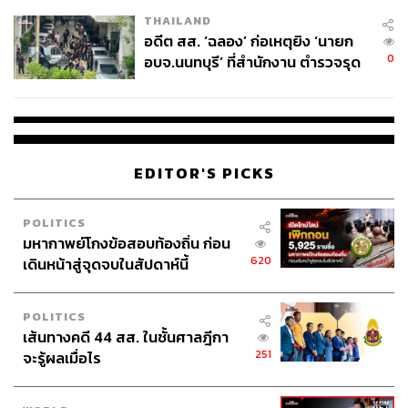
EU บังคับปีหน้า
THAILAND
อดีต สส. ‘ฉลอง’ ก่อเหตุยิง ‘นายก
0
อบจ.นนทบุรี’ ที่สำนักงาน ตำรวจรุด
ลงพื้นที่
EDITOR'S PICKS
POLITICS
มหากาพย์โกงข้อสอบท้องถิ่น ก่อน
620
เดินหน้าสู่จุดจบในสัปดาห์นี้
POLITICS
เส้นทางคดี 44 สส. ในชั้นศาลฎีกา
251
จะรู้ผลเมื่อไร