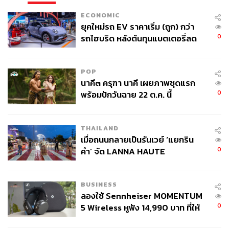
ECONOMIC
ยุคใหม่รถ EV ราคาเริ่ม (ถูก) กว่า
0
รถไฮบริด หลังต้นทุนแบตเตอรี่ลด
ลง - จีนแห่บุกตลาดเกิดใหม่
POP
นาคี๓ ครุฑา นาคี เผยภาพชุดแรก
0
พร้อมปักวันฉาย 22 ต.ค. นี้
THAILAND
เมื่อถนนกลายเป็นรันเวย์ ‘แยกริน
0
คำ’ จัด LANNA HAUTE
COUTURE กลางสายฝน
BUSINESS
ลองใช้ Sennheiser MOMENTUM
0
5 Wireless หูฟัง 14,990 บาท ที่ให้
ผู้ใช้ถอดเปลี่ยนแบตเองได้ ก่อนกฎ