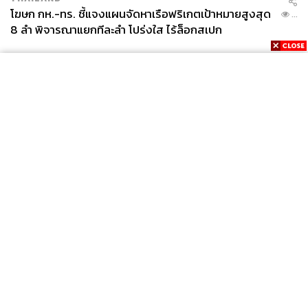
โฆษก กห.-ทร. ชี้แจงแผนจัดหาเรือฟริเกตเป้าหมายสูงสุด
...
8 ลำ พิจารณาแยกทีละลำ โปร่งใส ไร้ล็อกสเปก
News
Wealth
Pop
Podcast
Video
Now
Opinion
Careers
Events
Privacy
About
Contact
Policy
FOR
ADVERTISING
MEMBERSHIP