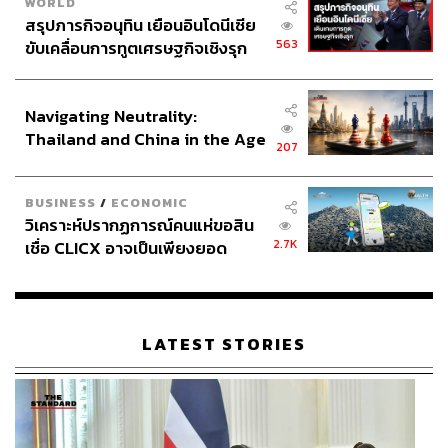
WORLD
สรุปภารกิจอนุทิน เยือนอินโดนีเซีย
563
ขับเคลื่อนการทูตเศรษฐกิจเชิงรุก
ประกาศหุ้นส่วนยุทธศาสตร์ไทย –
อินโดนีเซีย
Navigating Neutrality:
Thailand and China in the Age
207
of a New Global Order
BUSINESS
/
ECONOMIC
วิเคราะห์ปรากฏการณ์คนแห่ขอสิน
2.7K
เชื่อ CLICX อาจเป็นเพียงยอด
ภูเขาน้ำแข็ง ของปัญหาหนี้ครัว
เรือนไทยที่ถูกซุกไว้
LATEST STORIES