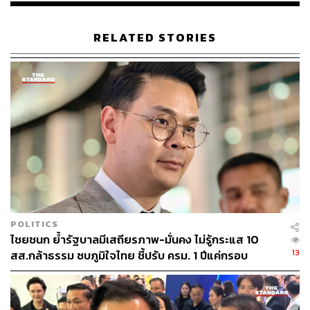
RELATED STORIES
POLITICS
ไชยชนก ย้ำรัฐบาลมีเสถียรภาพ-มั่นคง ไม่รู้กระแส 10
13
สส.กล้าธรรม ซบภูมิใจไทย ชี้ปรับ ครม. 1 ปีแค่กรอบ
ประเมิน โยนนายกฯ ตัดสินใจ