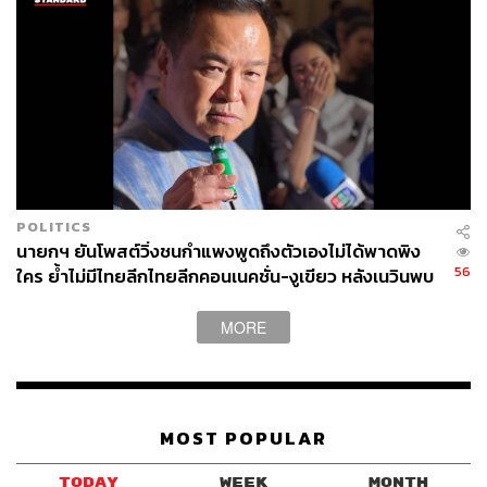
POLITICS
นายกฯ ยันโพสต์วิ่งชนกำแพงพูดถึงตัวเองไม่ได้พาดพิง
56
ใคร ย้ำไม่มีไทยลีกไทยลีกคอนเนคชั่น-งูเขียว หลังเนวินพบ
บุญยิ่ง
MORE
MOST POPULAR
TODAY
WEEK
MONTH