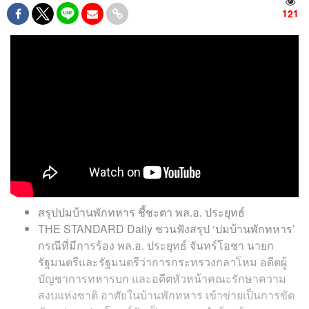
121
สรุปปมบ้านพักทหาร ชี้ชะตา พล.อ. ประยุทธ์
THE STANDARD Daily ชวนฟังสรุป ‘ปมบ้านพักทหาร’
กรณีที่มีการร้อง พล.อ. ประยุทธ์ จันทร์โอชา นายก
รัฐมนตรีและรัฐมนตรีว่าการกระทรวงกลาโหม อดีตผู้
บัญชาการทหารบก และอดีตหัวหน้าคณะรักษาความ
สงบแห่งชาติ อาศัยในบ้านพักทหาร เข้าข่ายเป็นการขัด