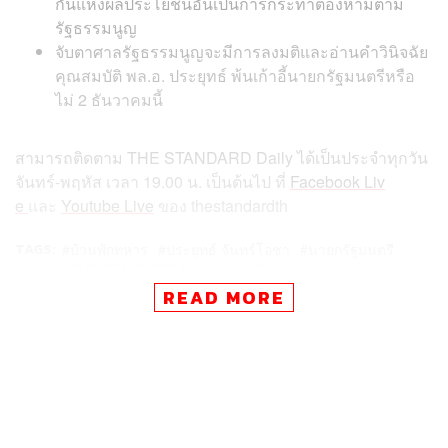
กันแห่งผลประโยชน์อันเป็นการกระทำต้องห้ามตาม
รัฐธรรมนูญ
จับตาศาลรัฐธรรมนูญจะมีการลงมติและอ่านคำวินิจฉัย
คุณสมบัติ พล.อ. ประยุทธ์ พ้นเก้าอี้นายกรัฐมนตรีหรือ
ไม่ 2 ธันวาคมนี้
สามารถติดตาม THE STANDARD Daily ได้เป็นประจำทุกวัน
จันทร์-พฤหัส เวลา 19.00 น. เป็นต้นไป ที่
Facebook Liv
e
และ
Youtube Live
ของ thestandardth
TAGS:
บ้านพักทหาร
ประยุทธ์ จันทร์โอชา
นายกรัฐมนตรี
THE STANDARD Daily
ศาลรัฐธรรมนูญ
READ MORE