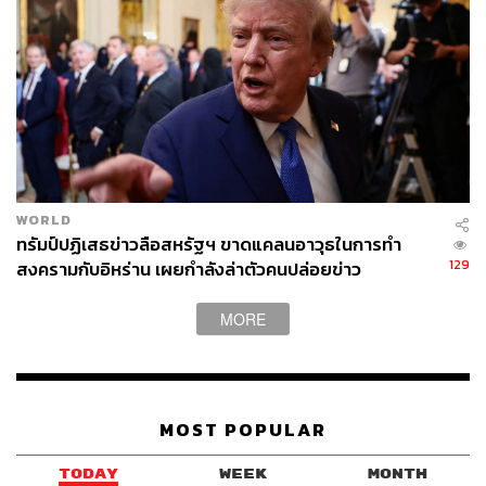
WORLD
ทรัมป์ปฏิเสธข่าวลือสหรัฐฯ ขาดแคลนอาวุธในการทำ
ภาพ: REUTERS/Nathan Howard
129
สงครามกับอิหร่าน เผยกำลังล่าตัวคนปล่อยข่าว
อ้างอิง:
MORE
https://www.reuters.com/world/us/washington-dc-resi
dents-protest-against-trumps-troop-deployment-city-2
025-09-06/
MOST POPULAR
TAGS:
Donald Trump
การประท้วง
USA
Washington D.C
Trump 2.0
TODAY
WEEK
MONTH