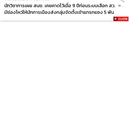
นักวิชาการเผย สนช. เคยคาดไว้เมื่อ 9 ปีก่อนระบบเลือก สว.
...
มีช่องโหว่ให้นักการเมืองส่งกลุ่มจัดตั้งเข้าแทรกแซง 5 พัน
ล้านยึดประเทศได้
News
Wealth
Pop
Podcast
Video
Now
Opinion
Careers
Events
Privacy
About
Contact
Policy
FOR
ADVERTISING
MEMBERSHIP