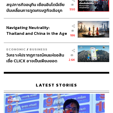
สรุปภารกิจอนุทิน เยือนอินโดนีเซีย
550
ขับเคลื่อนการทูตเศรษฐกิจเชิงรุก
ประกาศหุ้นส่วนยุทธศาสตร์ไทย –
อินโดนีเซีย
Navigating Neutrality:
Thailand and China in the Age
186
of a New Global Order
ECONOMIC
/
BUSINESS
วิเคราะห์ปรากฏการณ์คนแห่ขอสิน
2.6K
เชื่อ CLICX อาจเป็นเพียงยอด
ภูเขาน้ำแข็ง ของปัญหาหนี้ครัว
เรือนไทยที่ถูกซุกไว้
LATEST STORIES