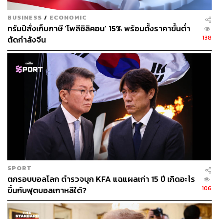
BUSINESS
/
ECONOMIC
ภาพ: REUTERS/Daniel Becerril
ทรัมป์สั่งเก็บภาษี ‘โพลีซิลิคอน’ 15% พร้อมตั้งราคาขั้นต่ำ
138
ตัดกำลังจีน
SPORT
ตกรอบบอลโลก ตำรวจบุก KFA แฉแผลเก่า 15 ปี เกิดอะไร
ภาพ: REUTERS/Daniel Becerril
106
ขึ้นกับฟุตบอลเกาหลีใต้?