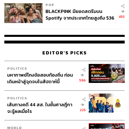
POP
BLACKPINK มียอดสตรีมบน
455
Spotify จากประเทศไทยสูงถึง 536
ล้านครั้ง ตลอด 10 ปีที่ผ่านมา
EDITOR'S PICKS
POLITICS
มหากาพย์โกงข้อสอบท้องถิ่น ก่อน
596
เดินหน้าสู่จุดจบในสัปดาห์นี้
POLITICS
เส้นทางคดี 44 สส. ในชั้นศาลฎีกา
225
จะรู้ผลเมื่อไร
WORLD