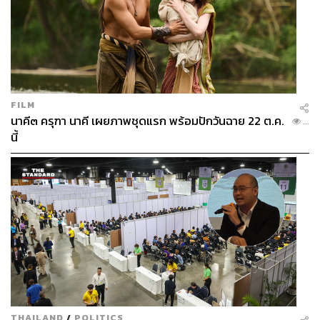
FILM
นาคี๓ ครุฑา นาคี เผยภาพชุดแรก พร้อมปักวันฉาย 22 ต.ค.
...
นี้
THAILAND
/
POLITICS