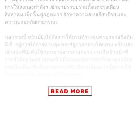
การให้ส่งกองกำลังฯ เข้ามาปราบปรามตั้งแต่ช่วงเดือน
สิงหาคม เพื่อฟื้นฟูกฎหมาย รักษาความสงบเรียบร้อย และ
ความปลอดภัยสาธารณะ
นอกจากนี้ ทรัมป์ยังได้สั่งการให้กรมตำรวจนครบาลวอชิงตัน
ดี.ซี. อยู่ภายใต้การควบคุมของรัฐบาลกลางโดยตรง พร้อมส่ง
เจ้าหน้าที่บังคับใช้กฎหมายจากส่วนกลาง รวมถึงเจ้าหน้าที่
จากสำนักงานตรวจคนเข้าเมืองและศุลกากร เข้ามาดูแลท้อง
ถนนในเมือง ซึ่งเป็นมาตรการที่นักวิจารณ์มองว่าเป็นการใช้
อำนาจของรัฐบาลกลางเกินขอบเขต
ที่การประท้วง “We Are All D.C.” วานนี้ (6 กันยายน) ผู้ชุมนุม
READ MORE
หลายพันคน ซึ่งรวมถึงผู้อพยพที่ไม่มีเอกสาร และกลุ่มผู้
สนับสนุนสถานะรัฐของปาเลสไตน์ ได้ร่วมกันตะโกน
ข้อความต่อต้านทรัมป์ พร้อมชูป้ายที่มีข้อความต่างๆ เช่น
“ทรัมป์ต้องออกไปเดี๋ยวนี้” “ปลดปล่อย ดี.ซี.” และ “ต่อต้าน
เผด็จการ”