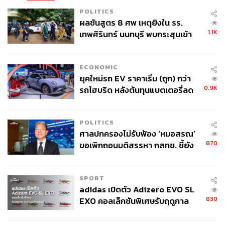
POLITICS
ผลชันสูตร 8 ศพ เหตุยิงใน รร.
1.1K
เทพศิรินทร์ นนทบุรี พบกระสุนเข้า
จุดสำคัญ ‘ศีรษะ-หน้าอก’ ครูถูกยิง
4 นัด จากระยะไกล
ECONOMIC
ยุคใหม่รถ EV ราคาเริ่ม (ถูก) กว่า
0.9K
294
รถไฮบริด หลังต้นทุนแบตเตอรี่ลด
ลง - จีนแห่บุกตลาดเกิดใหม่
ABOUT THE AUTHOR
POLITICS
ศาลปกครองไม่รับฟ้อง ‘หมอสรณ’
ปัทมาสน์ ชนะรัชชรักษ์
870
ขอเพิกถอนมติสรรหา กสทช. ชี้ยัง
Content Creator ข่าวต่างประเทศ
ไม่ใช่ผู้เดือดร้อนเสียหาย
SPORT
adidas เปิดตัว Adizero EVO SL
830
EXO คอลเล็กชันพิเศษรับฤดูกาล
College Football