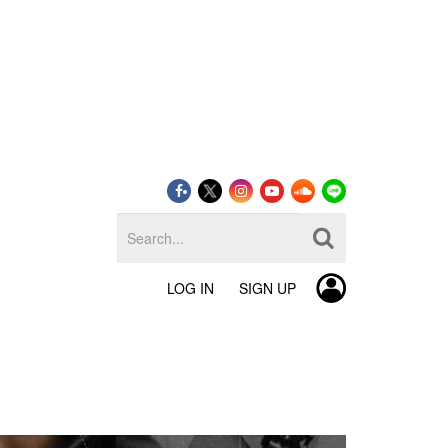
LOG IN
SIGN UP