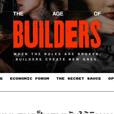
E
ECONOMIC FORUM
THE SECRET SAUCE​
OP