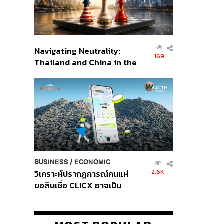
Navigating Neutrality:
169
Thailand and China in the
Age of a New Global
Order
BUSINESS
/
ECONOMIC
2.6K
วิเคราะห์ปรากฏการณ์คนแห่
ขอสินเชื่อ CLICX อาจเป็น
เพียงยอดภูเขาน้ำแข็ง ของ
ปัญหาหนี้ครัวเรือนไทยที่ถูกซุก
ไว้