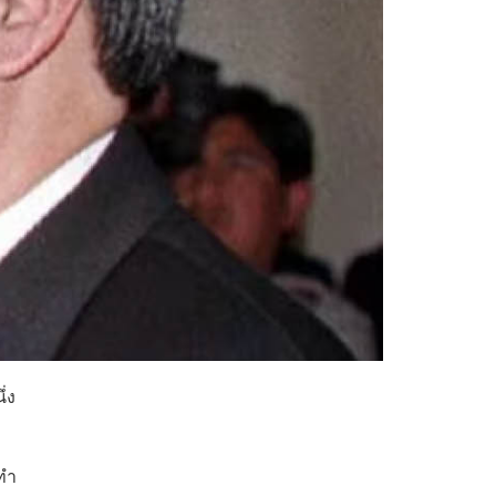
่ง
ะทำ