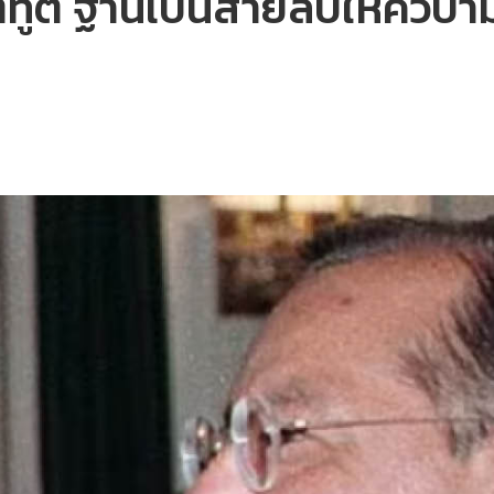
ตทูต ฐานเป็นสายลับให้คิวบา