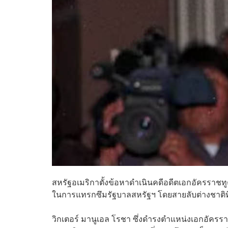
สหรัฐอเมริกาตั้งข้อหาดำเนินคดีอดีตเอกอัครราชท
ในการแทรกซึมรัฐบาลสหรัฐฯ โดยสายลับต่างชาติที่เข
วิกเตอร์ มานูเอล โรชา ซึ่งดำรงตำแหน่งเอกอัครรา