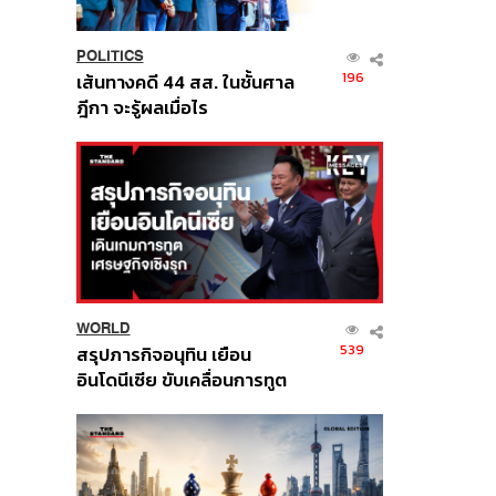
POLITICS
196
เส้นทางคดี 44 สส. ในชั้นศาล
ฎีกา จะรู้ผลเมื่อไร
WORLD
539
สรุปภารกิจอนุทิน เยือน
อินโดนีเซีย ขับเคลื่อนการทูต
เศรษฐกิจเชิงรุก ประกาศหุ้น
ส่วนยุทธศาสตร์ไทย –
อินโดนีเซีย