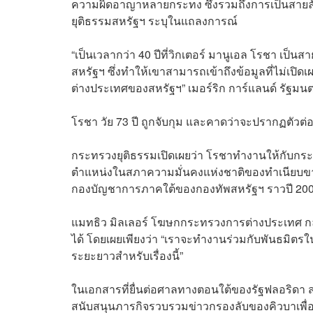
ความผิดอาญาหลายกระทง ซึ่งรวมถึงการเป็นสายลับ
ยุติธรรมสหรัฐฯ ระบุในแถลงการณ์
“เป็นเวลากว่า 40 ปีที่วิกเตอร์ มานูเอล โรชา เป็
สหรัฐฯ ซึ่งทำให้เขาสามารถเข้าถึงข้อมูลที่ไม่เ
ต่างประเทศของสหรัฐฯ” เมอร์ริก การ์แลนด์ รัฐม
โรชา วัย 73 ปี ถูกจับกุม และคาดว่าจะปรากฏตัว
กระทรวงยุติธรรมเปิดเผยว่า โรชาทำงานให้กับกระ
ตำแหน่งในสภาความมั่นคงแห่งชาติของทำเนียบขาวตั
กองบัญชาการภาคใต้ของกองทัพสหรัฐฯ ราวปี 20
แมทธิว มิลเลอร์ โฆษกกระทรวงการต่างประเทศ กล่าว
ได้ โดยเผยเพียงว่า “เราจะทำงานร่วมกับพันธมิต
ระยะยาวสำหรับเรื่องนี้”
ในเอกสารที่ยื่นต่อศาลทางตอนใต้ของรัฐฟลอริดา 
สนับสนุนภารกิจรวบรวมข่าวกรองลับของคิวบาเพื่อต