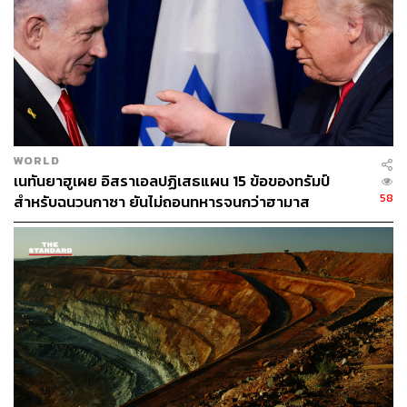
อ้างอิง:
https://time.com/article/2026/03/25/trump-peace-prop
osal-us-iran-war-israel-pakistan/
https://www.theguardian.com/world/2026/mar/25/iran
-gives-negative-response-to-us-ceasefire-plan-amid-
push-for-talks
WORLD
https://www.timesofisrael.com/trump-says-talks-with-i
เนทันยาฮูเผย อิสราเอลปฏิเสธแผน 15 ข้อของทรัมป์
ran-progressing-as-israel-said-to-fear-premature-cea
58
สำหรับฉนวนกาซา ยันไม่ถอนทหารจนกว่าฮามาส
sefire/
ปลดอาวุธแท้จริง
https://www.nytimes.com/2026/03/24/world/middleea
st/pakistan-iran-us-mediation.html
https://www.nytimes.com/2026/03/24/world/middleea
st/us-iran-peace-plan.html
TAGS:
สันติภาพ
Donald Trump
New York Times
USA
The Times of Israel
Iran
ช่องแคบฮอร์มุซ (Strait of Hormuz)
Pakistan
Israel
สงคราม
Nuclear
ตะวันออกกลาง
Time