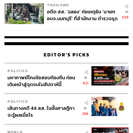
THAILAND
อดีต สส. ‘ฉลอง’ ก่อเหตุยิง ‘นายก
529
อบจ.นนทบุรี’ ที่สำนักงาน ตำรวจรุด
ลงพื้นที่
EDITOR'S PICKS
POLITICS
มหากาพย์โกงข้อสอบท้องถิ่น ก่อน
621
เดินหน้าสู่จุดจบในสัปดาห์นี้
POLITICS
เส้นทางคดี 44 สส. ในชั้นศาลฎีกา
256
จะรู้ผลเมื่อไร
WORLD