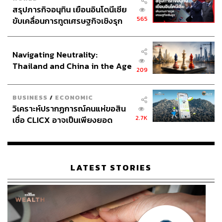
สรุปภารกิจอนุทิน เยือนอินโดนีเซีย
565
ขับเคลื่อนการทูตเศรษฐกิจเชิงรุก
ประกาศหุ้นส่วนยุทธศาสตร์ไทย –
อินโดนีเซีย
Navigating Neutrality:
Thailand and China in the Age
209
of a New Global Order
BUSINESS
/
ECONOMIC
วิเคราะห์ปรากฏการณ์คนแห่ขอสิน
2.7K
เชื่อ CLICX อาจเป็นเพียงยอด
ภูเขาน้ำแข็ง ของปัญหาหนี้ครัว
เรือนไทยที่ถูกซุกไว้
LATEST STORIES