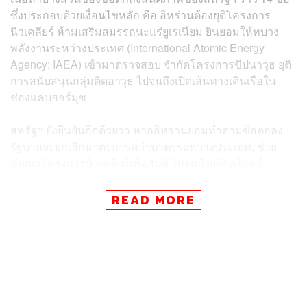
ซึ่งประกอบด้วยเงื่อนไขหลัก คือ อิหร่านต้องยุติโครงการ
นิวเคลียร์ ห้ามเสริมสมรรถนะแร่ยูเรเนียม ยินยอมให้ทบวง
พลังงานระหว่างประเทศ (International Atomic Energy
Agency: IAEA) เข้ามาตรวจสอบ จำกัดโครงการขีปนาวุธ ยุติ
การสนับสนุนกลุ่มติดอาวุธ ไปจนถึงเปิดเส้นทางเดินเรือใน
ช่องแคบฮอร์มุซ
สหรัฐฯ ยังยืนยันอีกด้วยว่า หากอิหร่านยอมทำตามข้อตกลง
รัฐบาลจะยกเลิกมาตรการคว่ำบาตรระหว่างประเทศ, ช่วย
พัฒนาโครงการนิวเคลียร์เพื่อสันติ ไปจนถึงยุติกลไกคว่ำ
บาตรอัตโนมัติ (Snapback)
READ MORE
ล่าสุด ทางการอิหร่านออกมายอมรับว่า กำลังพิจารณาข้อ
เสนอของสหรัฐฯ แต่ไม่เปิดโอกาสเจรจา พร้อมยื่นข้อเสนอ
กลับไป 5 ข้อเพื่อรับรองว่า สหรัฐฯ จะยุติการสู้รบ, ชดใช้
ความเสียหายที่เกิดขึ้นในสงคราม และรับประกันสิทธิของ
อิหร่านในช่องแคบฮอร์มุซ