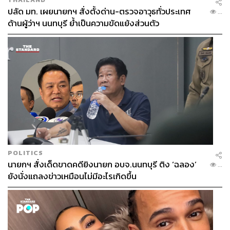
ปลัด มท. เผยนายกฯ สั่งตั้งด่าน-ตรวจอาวุธทั่วประเทศ
...
ด้านผู้ว่าฯ นนทบุรี ย้ำเป็นความขัดแย้งส่วนตัว
POLITICS
นายกฯ สั่งเด็ดขาดคดียิงนายก อบจ.นนทบุรี ติง ‘ฉลอง’
...
ยังนั่งแถลงข่าวเหมือนไม่มีอะไรเกิดขึ้น