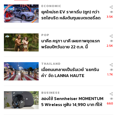
ECONOMIC
ยุคใหม่รถ EV ราคาเริ่ม (ถูก) กว่า
3.5K
รถไฮบริด หลังต้นทุนแบตเตอรี่ลด
ลง - จีนแห่บุกตลาดเกิดใหม่
POP
นาคี๓ ครุฑา นาคี เผยภาพชุดแรก
2.5K
พร้อมปักวันฉาย 22 ต.ค. นี้
THAILAND
เมื่อถนนกลายเป็นรันเวย์ ‘แยกริน
1.7K
คำ’ จัด LANNA HAUTE
COUTURE กลางสายฝน
BUSINESS
ลองใช้ Sennheiser MOMENTUM
660
5 Wireless หูฟัง 14,990 บาท ที่ให้
ผู้ใช้ถอดเปลี่ยนแบตเองได้ ก่อนกฎ
EU บังคับปีหน้า