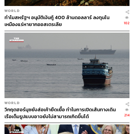
Middle East
WORLD
ทำไมสหรัฐฯ อนุมัติเงินกู้ 400 ล้านดอลลาร์ ลงทุนใน
102
เหมืองแร่หายากออสเตรเลีย
542
ABOUT THE AUTHOR
อัยย์ลดา แซ่โค้ว
Content Creator กองบรรณาธิการข่าวต่าง
ประเทศ THE STANDARD
WORLD
วิกฤตฮอร์มุซยังส่อเค้ายืดเยื้อ ทำไมการเปิดเส้นทางเดิน
214
เรือเต็มรูปแบบอาจยังไม่สามารถเกิดขึ้นได้