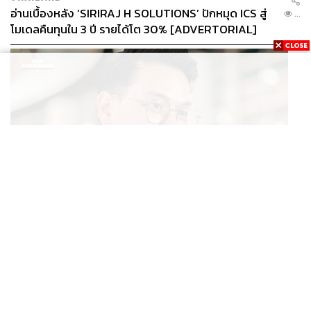
อ่านเบื้องหลัง ‘SIRIRAJ H SOLUTIONS’ ปักหมุด ICS สู่
...
โมเดลคืนทุนใน 3 ปี รายได้โต 30% [ADVERTORIAL]
POLITICS
ไชยชนก ย้ำรัฐบาลมีเสถียรภาพ-มั่นคง ไม่รู้กระแส 10
...
สส.กล้าธรรม ซบภูมิใจไทย ชี้ปรับ ครม. 1 ปีแค่กรอบประเมิน
โยนนายกฯ ตัดสินใจ