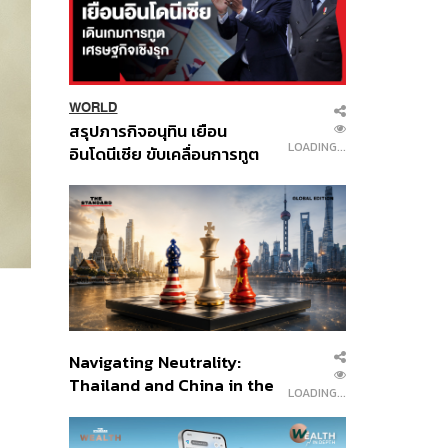
WORLD
สรุปภารกิจอนุทิน เยือน
LOADING...
อินโดนีเซีย ขับเคลื่อนการทูต
เศรษฐกิจเชิงรุก ประกาศหุ้น
ส่วนยุทธศาสตร์ไทย –
อินโดนีเซีย
Navigating Neutrality:
Thailand and China in the
LOADING...
Age of a New Global
Order