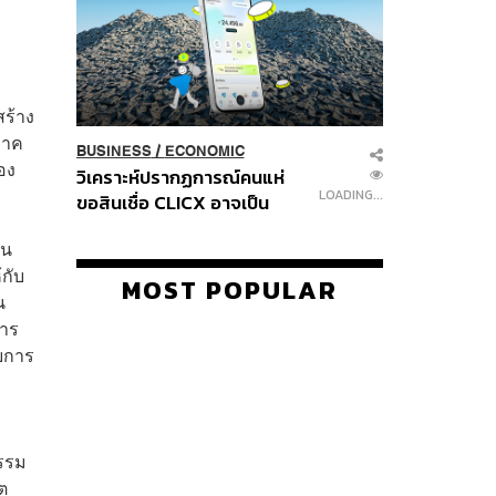
ร้าง
ภาค
BUSINESS
/
ECONOMIC
อง
วิเคราะห์ปรากฏการณ์คนแห่
LOADING...
ขอสินเชื่อ CLICX อาจเป็น
เพียงยอดภูเขาน้ำแข็ง ของ
อน
ปัญหาหนี้ครัวเรือนไทยที่ถูกซุก
กับ
ไว้
MOST POPULAR
น
การ
ับการ
รรม
ต