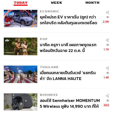
TODAY
WEEK
MONTH
ECONOMIC
ยุคใหม่รถ EV ราคาเริ่ม (ถูก) กว่า
2.9K
รถไฮบริด หลังต้นทุนแบตเตอรี่ลด
ลง - จีนแห่บุกตลาดเกิดใหม่
POP
นาคี๓ ครุฑา นาคี เผยภาพชุดแรก
1.7K
พร้อมปักวันฉาย 22 ต.ค. นี้
THAILAND
เมื่อถนนกลายเป็นรันเวย์ ‘แยกริน
1.4K
คำ’ จัด LANNA HAUTE
COUTURE กลางสายฝน
BUSINESS
ลองใช้ Sennheiser MOMENTUM
360
5 Wireless หูฟัง 14,990 บาท ที่ให้
ผู้ใช้ถอดเปลี่ยนแบตเองได้ ก่อนกฎ