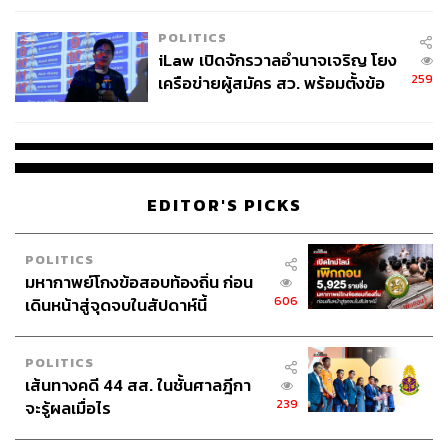
EU บังคับปีหน้า
POLITICS
iLaw เปิดจักรวาลอำนาจเจริญ โยง
259
เครือข่ายผู้สมัคร สว. พร้อมตั้งข้อ
สังเกตลงสมัครตรงคุณสมบัติหรือ
ไม่
EDITOR'S PICKS
POLITICS
มหากาพย์โกงข้อสอบท้องถิ่น ก่อน
606
เดินหน้าสู่จุดจบในสัปดาห์นี้
POLITICS
เส้นทางคดี 44 สส. ในชั้นศาลฎีกา
239
จะรู้ผลเมื่อไร