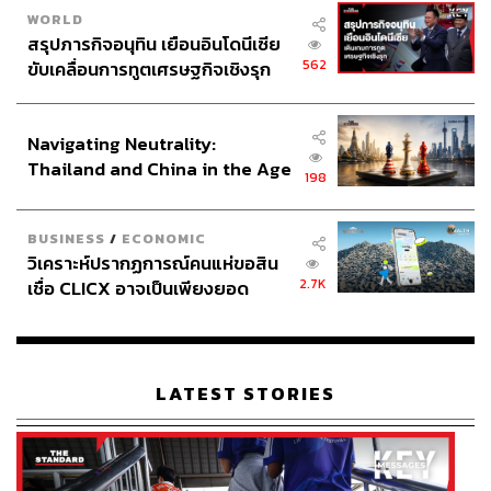
WORLD
สรุปภารกิจอนุทิน เยือนอินโดนีเซีย
562
ขับเคลื่อนการทูตเศรษฐกิจเชิงรุก
ประกาศหุ้นส่วนยุทธศาสตร์ไทย –
อินโดนีเซีย
Navigating Neutrality:
Thailand and China in the Age
198
of a New Global Order
BUSINESS
/
ECONOMIC
วิเคราะห์ปรากฏการณ์คนแห่ขอสิน
2.7K
เชื่อ CLICX อาจเป็นเพียงยอด
ภูเขาน้ำแข็ง ของปัญหาหนี้ครัว
เรือนไทยที่ถูกซุกไว้
LATEST STORIES