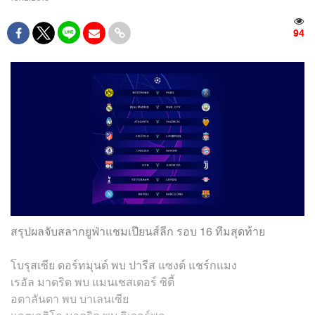
94
สรุปผลจับสลากยูฟ่าแชมเปียนส์ลีก รอบ 16 ทีมสุดท้าย
โบรุสเซีย ดอร์ทมุนด์ พบ ปารีส แซงต์ แชร์กแมง
เรอัล มาดริด พบ แมนเชสเตอร์ ซิตี้
อตาลันตา พบ บาเลนเซีย