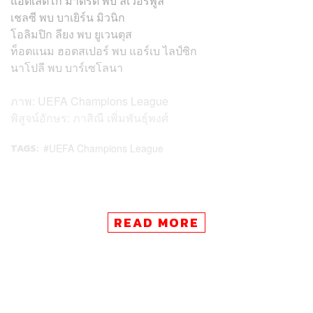
แอตเลติโก มาดริด พบ ลิเวอร์พูล
เชลซี พบ บาเยิร์น มิวนิก
โอลิมปิก ลียง พบ ยูเวนตุส
ท็อตแนม ฮอตสเปอร์ พบ
แอร์เบ ไลป์ซิก
นาโปลี พบ บาร์เซโลนา
ภาพ: UEFA Champions League
พิสูจน์อักษร: ภาสิณี เพิ่มพันธุ์พงศ์
TAGS:
UEFA Champions League
READ MORE
94