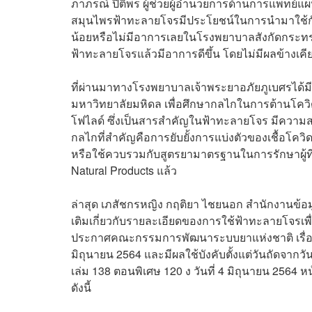
ภาภรณ์ ปิติพร ผู้ช่วยผู้อำนวยการด้านการแพทย์
สมุนไพรฟ้าทะลายโจรมีประโยชน์ในการนำมาใช้กับผู้
น้อยหรือไม่มีอาการเลยในโรงพยาบาลสังกัดกระทรวงส
ฟ้าทะลายโจรแล้วมีอาการดีขึ้น โดยไม่มีผลข้างเค
ที่ผ่านมาทาง
โรงพยาบาลเจ้าพระยาอภัยภูเบศร
ได้
มหาวิทยาลัยมหิดล เพื่อศึกษากลไกในการต้านโ
โฟไลด์ ซึ่งเป็นสารสำคัญในฟ้าทะลายโจร มีความ
กลไกที่สำคัญคือการยับยั้งการแบ่งตัวของเชื้อโคว
หรือใช้ควบรวมกับสูตรยามาตรฐานในการรักษาผู้ที่ติ
Natural Products แล้ว
ล่าสุด เภสัชกรหญิง กฤติยา ไชยนอก สำนักงานข้
เติมเกี่ยวกับรายละเอียดของการใช้ฟ้าทะลายโจรเ
ประกาศคณะกรรมการพัฒนาระบบยาแห่งชาติ เรื่อง บัญ
มิถุนายน 2564 และมีผลใช้บังคับตั้งแต่วันถัดจ
เล่ม 138 ตอนพิเศษ 120 ง วันที่ 4 มิถุนายน 256
ดังนี้