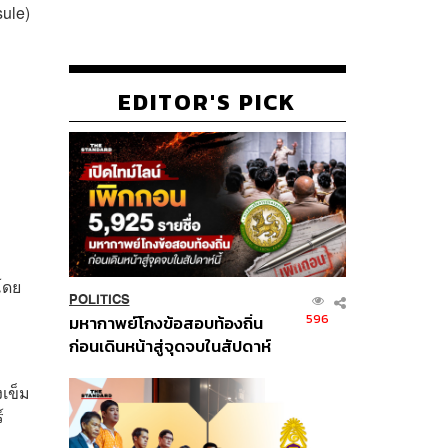
ule)
EDITOR'S PICK
โดย
POLITICS
596
มหากาพย์โกงข้อสอบท้องถิ่น
ก่อนเดินหน้าสู่จุดจบในสัปดาห์
นี้
เข็ม
์