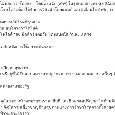
ไม่น้อยกว่าร้อยละ 4 โดยน้ำหนัก (w/w) ในรูปแบบยาแคปซูล (Caps
ากโรคโควิดต้องได้รับการวินิจฉัยโดยแพทย์ และมีเงื่อนไขสำคัญว่า
อลดการเกิดโรคที่รุนแรง
าณ
แอนโดรกราโฟไลด์
โฟไลด์
180 มิลลิกรัมต่อวัน โดยแบ่งเป็นวันละ 3 ครั้ง
ภัยหลังการใช้อย่างเป็นระบบ
้ไขปัญหาสุขภาพ
ย หรือผู้ที่ได้รับมอบหมายจากผู้อำนวยการของสถานพยาบาลนั้นๆ 
หน่วยงานของรัฐ
จจุบัน จบจากโรงพยาบาลรามาธิบดี และศึกษาต่อปริญญาโทด้านฝัง
 จึงมีความเชี่ยวชาญด้านสุขภาพและการรักษาโรคจากทั้งศาสตร
องฟ้าทะลายโจรว่า