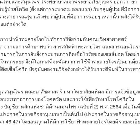
แผนไทยและสมุนไพร โรงพยาบาลเจ้าพระยาอภัยภูเบศร บอกว่า “ยา
ป่วยโควิด (ตั้งแต่การระบาดระลอกแรก) กับกลุ่มผู้ป่วยที่มีอากา
าธารณสุข แล้วพบว่าผู้ป่วยที่มีอาการน้อยๆ เหล่านั้น หลังได้รั
ียงแต่อย่างใด
มีการนำฟ้าทะลายโจรไปทำการวิจัยร่วมกับคณะวิทยาศาสตร์
ควิด จากผลการศึกษาพบว่า สารสกัดฟ้าทะลายโจร และสารแอนโดร
สามารถในการยับยั้งกระบวนการติดเชื้อไวรัสของเซลล์ปอด โดยผ่
ิดในทุกระยะ จึงมีโอกาสที่จะพัฒนาการใช้ฟ้าทะลายโจรเป็นยาเดี่ย
ดเชื้อโควิด ปัจจุบันผลงานวิจัยดังกล่าวได้รับการตีพิมพ์ในวารสา
อมูลสมุนไพร คณะเภสัชศาสตร์ มหาวิทยาลัยมหิดล
มีการแจ้งข้อมูลเ
พื่อบรรเทาอาการของโรคหวัด และการใช้เพื่อรักษาโรคโควิดใน
ชียาหลักแห่งชาติด้านสมุนไพร (ฉบับที่ 2) พ.ศ. 2564 เมื่อวันที่
ากวันประกาศในราชกิจจานุเบกษาเป็นต้นไป (ประกาศในราชกิจจานุเ
4 หน้า 46-47) โดยอนุญาตให้มีการใช้ยาฟ้าทะลายโจรโดยมีรายละเอี