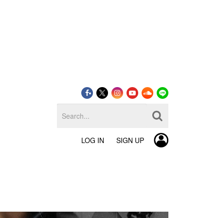
LOG IN
SIGN UP