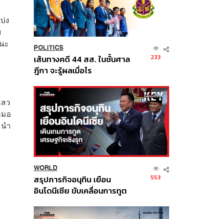
บ่ง
บ
วนะ
POLITICS
233
เส้นทางคดี 44 สส. ในชั้นศาล
ฎีกา จะรู้ผลเมื่อไร
หลว
บหมอ
ะนำ
WORLD
553
สรุปภารกิจอนุทิน เยือน
อินโดนีเซีย ขับเคลื่อนการทูต
เศรษฐกิจเชิงรุก ประกาศหุ้น
ส่วนยุทธศาสตร์ไทย –