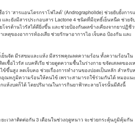
อว่า ‘สารแอนโดรกราโฟไลด์’ (Andrographolide) ช่วยยับยั้งการแ
 และยังมีสารประกอบสาร Lactone 4 ชนิดที่มีฤทธิ์เย็นหนืด ช่วยจั
ยโจรต้านไวรัสได้ดียิ่งขึ้น และช่วยป้องกันผลข้างเคียงจากยาปฏิชี
็นสาเหตุของอาการท้องเสีย ช่วยรักษาอาการไอ เจ็บคอ ป้องกัน และ
ิ์เย็นจัด มีรสขมและแห้ง มีสรรพคุณลดความร้อน ทั้งความร้อนใน
ติดเชื้อไวรัส แบคทีเรีย ช่วยดูดความชื้นในร่างกาย ขจัดเสลดของเ
็นไข้ขึ้นสูง ลดเจ็บคอ ช่วยเรื่องการทำงานของปอดเป็นหลัก สำหรั
วยลดอุณหภูมิความร้อนให้คนไข้ เพราะสามารถใช้ร่วมกันได้ หมอแน
ากแห้งบดก็ได้ โดยปริมาณในการกินยาฟ้าทะลายโจรนั้น
มีดังนี้
วลาติดต่อกัน 3 เดือนในช่วงฤดูหนาว จะช่วยกระตุ้นภูมิคุ้มกัน