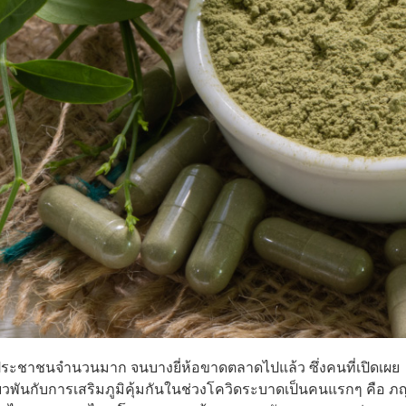
ประชาชนจำนวนมาก จนบางยี่ห้อขาดตลาดไปแล้ว ซึ่งคนที่เปิดเผย
่ยวพันกับการเสริมภูมิคุ้มกันในช่วงโควิดระบาดเป็นคนแรกๆ คือ ภญ