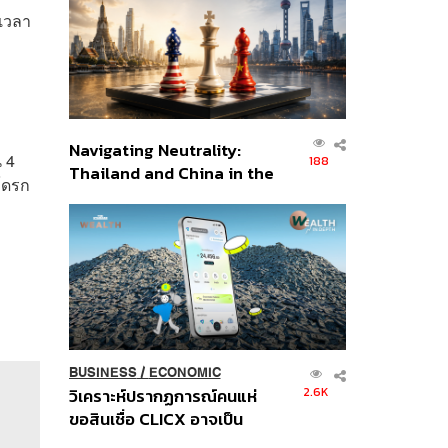
อินโดนีเซีย
ะเวลา
Navigating Neutrality:
 4
188
Thailand and China in the
นโดรก
Age of a New Global
Order
BUSINESS
/
ECONOMIC
2.6K
วิเคราะห์ปรากฏการณ์คนแห่
ขอสินเชื่อ CLICX อาจเป็น
เพียงยอดภูเขาน้ำแข็ง ของ