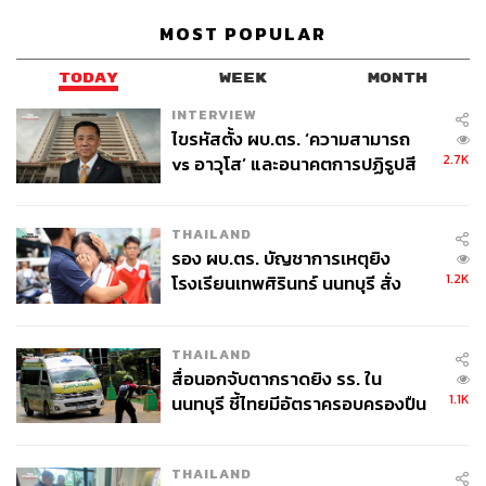
MOST POPULAR
TODAY
WEEK
MONTH
INTERVIEW
ไขรหัสตั้ง ผบ.ตร. ‘ความสามารถ
2.7K
vs อาวุโส’ และอนาคตการปฏิรูปสี
กากี กับ พล.ต.อ. เอก อังสนานนท์
THAILAND
รอง ผบ.ตร. บัญชาการเหตุยิง
การเปิดตัว Foremost Omega Smart Super Gold ครั้งนี้จึง
1.2K
โรงเรียนเทพศิรินทร์ นนทบุรี สั่ง
สะท้อนความเป็นผู้นำตลาดนม UHT สำหรับเด็ก และความ
ค้นหา 2 รอบยืนยันไร้คนติดค้าง พบ
มุ่งมั่นของโฟร์โมสต์ในการพัฒนานวัตกรรมโภชนาการ
ศพปู่-ย่าที่บ้านพักผู้ก่อเหตุ
สำหรับเด็กให้ตอบโจทย์ครอบครัวยุคใหม่ ทั้งการสนับสนุน
THAILAND
พัฒนาการด้านสมอง เสริมสร้างภูมิคุ้มกัน และวางรากฐาน
สื่อนอกจับตากราดยิง รร. ใน
ให้เด็กพร้อมคิด ค้นพบ และเติบโตได้อย่างเต็มศักยภาพ
1.1K
นนทบุรี ชี้ไทยมีอัตราครอบครองปืน
สูงในระดับต้นของภูมิภาค
สามารถซื้อ Foremost Omega Smart Super Gold ได้แล้ววัน
นี้ที่ร้านค้าชั้นนำทั่วประเทศ
THAILAND