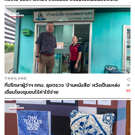
ประเทศ ส่งไว สั่งก่อนเที่ยง ได้ของวันถัดไป ส่งสินค้าแบบ
เย็นตรงจากโรงงาน [ADVERTORIAL]
THAILAND
ที่ปรึกษาผู้ว่าฯ กทม. ลุยตรวจ ‘บ้านหนังสือ’ หวังเป็นแหล่ง
55
เชื่อมโยงชุมชนไร้ค่าใช้จ่าย
วิภาส ปวโรจน์กิจ
กรรมการผู้จัดการ บริษัท ฟรีสแลนด์คัมพิน่า (ประเทศไทย)
จำกัด (มหาชน)