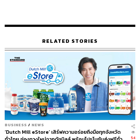
2. 2’-FL ผสาน GOS เสริมภูมิคุ้มกันแข็งแรง
ผสาน 2’-FL หรือ 2’-Fucosyllactose ใยอาหารธรรมชาติที่พบ
RELATED STORIES
มากในน้ำนมแม่ ซึ่งมีบทบาทเสมือน ‘กับดักเชื้อโรค’ ช่วยลด
การเกาะติดของเชื้อก่อโรคบริเวณผนังลำไส้ เมื่อทำงานร่วม
กับ GOS ที่ช่วยส่งเสริมสมดุลของจุลินทรีย์ชนิดดีในลำไส้
ช่วยส่งเสริมภูมิคุ้มกันให้แข็งแรงและดูแลระบบขับถ่ายให้เป็น
ปกติ
BUSINESS
/
NEWS
‘Dutch Mill eStore’ เสิร์ฟความอร่อยถึงมือทุกจังหวัด
54
ทั่วไทย ช่องทางใหม่จากดัชมิลล์ พร้อมโปรโมชันส่งฟรีทั่ว