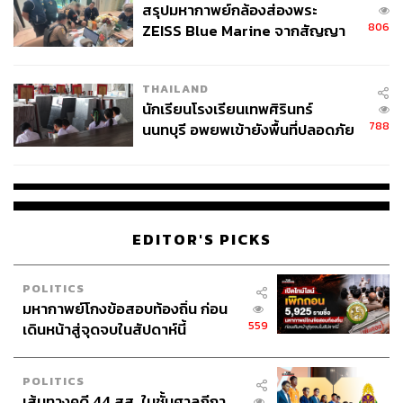
สรุปมหากาพย์กล้องส่องพระ
TAGS:
นวัตกรรม
Advertorial
สารอาหาร
การเรียนรู้
806
ZEISS Blue Marine จากสัญญา
Foremost
UHT
ภูมิคุ้มกัน
ดื่มนม
การเติบโต
ผลิต 8.3 ล้าน สู่ข้อพิพาท ‘มา
นมกล่อง
เวลล์ฯ’ ฟ้อง ‘โทน บางแค’ ผิดนัด
THAILAND
จ่ายหนี้-แอบระบุแบรนด์
นักเรียนโรงเรียนเทพศิรินทร์
788
นนทบุรี อพยพเข้ายังพื้นที่ปลอดภัย
ชั่วคราว หลังเหตุใช้อาวุธปืนภายใน
โรงเรียนคลี่คลาย
123
EDITOR'S PICKS
POLITICS
ABOUT THE AUTHOR
มหากาพย์โกงข้อสอบท้องถิ่น ก่อน
THE STANDARD TEAM
559
เดินหน้าสู่จุดจบในสัปดาห์นี้
กองบรรณาธิการ THE STANDARD
POLITICS
เส้นทางคดี 44 สส. ในชั้นศาลฎีกา