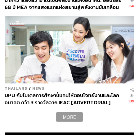
มากกว่าแสงสว่าง แต่เป็นพลังงานแห่งอนาคต: ย้อนรอย
การมีตัวช่วยอย่างโฟร์โมสต์ โอเมก้า สมาร์ท ซูเปอร์ โกลด์
60
68 ปี MEA จากแสงแรกแห่งสยามสู่พลังงานขับเคลื่อน
ช่วยตอบโจทย์การดูแลลูกยุคนี้ได้ทั้งเรื่องสมองและภูมิคุ้มกัน
เมือง ผ่าน MEA SPARK
ทำให้ลูกกล้าออกไปค้นพบสิ่งใหม่ ๆ และเติบโตเป็นตัวเองได้
อย่างเต็มที่”
THAILAND
/
NEWS
DPU กับโมเดลการศึกษาปั้นคนให้ตอบโจทย์งานและโลก
139
อนาคต คว้า 3 รางวัลจาก IEAC [ADVERTORIAL]
MORE