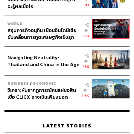
193
จะรู้ผลเมื่อไร
WORLD
สรุปภารกิจอนุทิน เยือนอินโดนีเซีย
539
ขับเคลื่อนการทูตเศรษฐกิจเชิงรุก
ประกาศหุ้นส่วนยุทธศาสตร์ไทย –
อินโดนีเซีย
Navigating Neutrality:
Thailand and China in the Age
166
of a New Global Order
BUSINESS
/
ECONOMIC
วิเคราะห์ปรากฏการณ์คนแห่ขอสิน
2.6K
เชื่อ CLICX อาจเป็นเพียงยอด
ภูเขาน้ำแข็ง ของปัญหาหนี้ครัว
เรือนไทยที่ถูกซุกไว้
LATEST STORIES