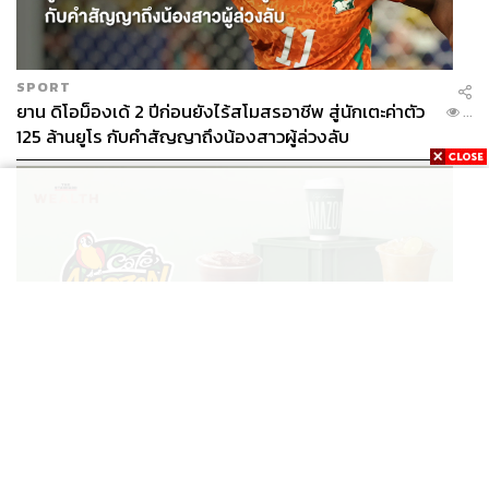
SPORT
ยาน ดิโอม็องเด้ 2 ปีก่อนยังไร้สโมสรอาชีพ สู่นักเตะค่าตัว
...
125 ล้านยูโร กับคำสัญญาถึงน้องสาวผู้ล่วงลับ
BUSINESS
/
BUSINESS
ยอดขายครึ่งปีแรก Cafe Amazon โตทะลุสถิติ 117 ล้าน
...
แก้ว หนุนธุรกิจไลฟ์สไตล์ OR โตต่อเนื่อง