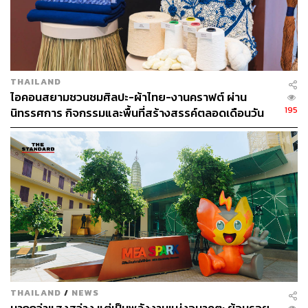
วิภาส ปวโรจน์กิจ กรรมการผู้จัดการ บริษัท ฟรีสแลนด์คัมพิ
น่า (ประเทศไทย) จำกัด (มหาชน) เปิดเผยถึงการพัฒนา
ผลิตภัณฑ์ครั้งนี้ว่า “โฟร์โมสต์มุ่งมั่นสร้างรากฐานแห่ง
อนาคตให้เด็กไทยผ่านโภชนาการที่ดี โดยเราไม่ได้เป็นเพียงผู้
ผลิตนม แต่เป็น ‘คู่คิด’ ที่นำมาตรฐานระดับโลกจาก
THAILAND
เนเธอร์แลนด์มาผสานความเข้าใจในเด็กไทยอย่างลึกซึ้ง เพื่อ
ไอคอนสยามชวนชมศิลปะ-ผ้าไทย-งานคราฟต์ ผ่าน
สร้างความพร้อมในการเรียนรู้และก้าวทันโลกยุคใหม่ จึงเป็น
195
นิทรรศการ กิจกรรมและพื้นที่สร้างสรรค์ตลอดเดือนวัน
ที่มาของ ‘โฟร์โมสต์ โอเมก้า สมาร์ท ซูเปอร์ โกลด์’ ซึ่งถือ
แม่ [ADVERTORIAL]
เป็นมาตรฐานใหม่ที่รวมนวัตกรรมโภชนาการระดับสูง เพื่อ
ดูแลทั้งการคิดและการเติบโตอย่างเต็มศักยภาพของเด็กวัย
เรียนรู้ โดยเราจะยังไม่หยุดพัฒนายกระดับโภชนาการให้ก้าว
ทันโลกที่ไม่เคยหยุดนิ่ง เพื่อส่งมอบสิ่งที่ดีที่สุดให้เด็กไทย
เติบโตอย่างมีคุณภาพในระยะยาว”
ด้านพรีเซนเตอร์ พุฒ-พุฒิชัย และ จุ๋ย-วรัทยา นิลคูหา ร่วม
แชร์ประสบการณ์การเลี้ยง น้องพีเจ พร้อมสะท้อนมุมมอง
ของพ่อแม่ยุคใหม่ว่า “หัวใจสำคัญของการเลี้ยงลูกคือการ
ทำให้เขามีความสุขและมีร่างกายที่พร้อมสำหรับการเรียนรู้
THAILAND
/
NEWS
ซึ่งโภชนาการที่ตรงจุดคือสิ่งที่พ่อแม่มั่นใจได้มากที่สุด และ