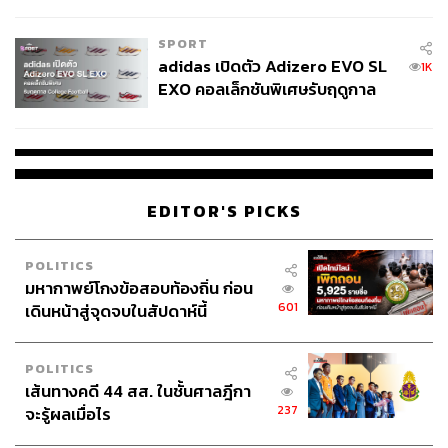
COUTURE กลางสายฝน
SPORT
adidas เปิดตัว Adizero EVO SL
1K
EXO คอลเล็กชันพิเศษรับฤดูกาล
College Football
EDITOR'S PICKS
POLITICS
มหากาพย์โกงข้อสอบท้องถิ่น ก่อน
601
เดินหน้าสู่จุดจบในสัปดาห์นี้
POLITICS
เส้นทางคดี 44 สส. ในชั้นศาลฎีกา
237
จะรู้ผลเมื่อไร