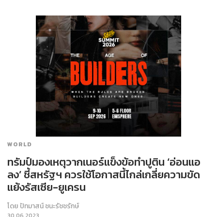
WORLD
ทรัมป์มองเหตุวากเนอร์แข็งข้อทำปูติน ‘อ่อนแอ
ลง’ ชี้สหรัฐฯ ควรใช้โอกาสนี้ไกล่เกลี่ยความขัด
แย้งรัสเซีย-ยูเครน
โดย
ปัทมาสน์ ชนะรัชชรักษ์
30.06.2023