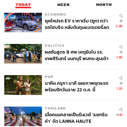
TODAY
WEEK
MONTH
ECONOMIC
ยุคใหม่รถ EV ราคาเริ่ม (ถูก) กว่า
2.4K
รถไฮบริด หลังต้นทุนแบตเตอรี่ลด
ลง - จีนแห่บุกตลาดเกิดใหม่
POLITICS
ผลชันสูตร 8 ศพ เหตุยิงใน รร.
1.4K
เทพศิรินทร์ นนทบุรี พบกระสุนเข้า
จุดสำคัญ ‘ศีรษะ-หน้าอก’ ครูถูกยิง
4 นัด จากระยะไกล
POP
นาคี๓ ครุฑา นาคี เผยภาพชุดแรก
1.2K
พร้อมปักวันฉาย 22 ต.ค. นี้
THAILAND
เมื่อถนนกลายเป็นรันเวย์ ‘แยกริน
1K
คำ’ จัด LANNA HAUTE