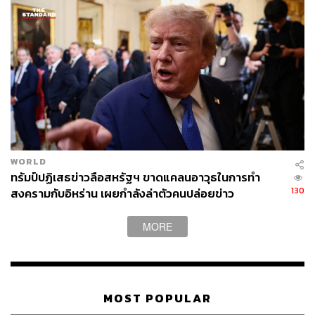
WORLD
ทรัมป์ปฏิเสธข่าวลือสหรัฐฯ ขาดแคลนอาวุธในการทำ
130
สงครามกับอิหร่าน เผยกำลังล่าตัวคนปล่อยข่าว
MORE
MOST POPULAR