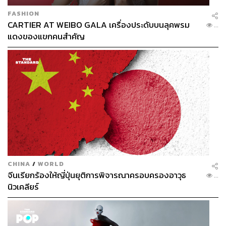
FASHION
CARTIER AT WEIBO GALA เครื่องประดับบนลุคพรม
...
แดงของแขกคนสำคัญ
CHINA
/
WORLD
จีนเรียกร้องให้ญี่ปุ่นยุติการพิจารณาครอบครองอาวุธ
...
นิวเคลียร์