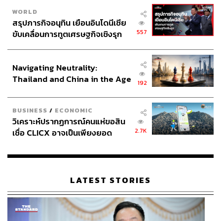
WORLD
สรุปภารกิจอนุทิน เยือนอินโดนีเซีย
557
ขับเคลื่อนการทูตเศรษฐกิจเชิงรุก
ประกาศหุ้นส่วนยุทธศาสตร์ไทย –
อินโดนีเซีย
Navigating Neutrality:
Thailand and China in the Age
192
of a New Global Order
BUSINESS
/
ECONOMIC
วิเคราะห์ปรากฏการณ์คนแห่ขอสิน
2.7K
เชื่อ CLICX อาจเป็นเพียงยอด
ภูเขาน้ำแข็ง ของปัญหาหนี้ครัว
เรือนไทยที่ถูกซุกไว้
LATEST STORIES