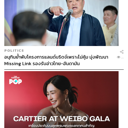
POLITICS
อนุทินย้ำพับโครงการแลนด์บริดจ์เพราะไม่คุ้ม มุ่งพัฒนา
...
Missing Link รองรับอ่าวไทย-อันดามัน