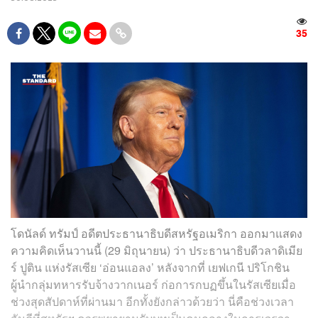
35
โดนัลด์ ทรัมป์ อดีตประธานาธิบดีสหรัฐอเมริกา ออกมาแสดง
ความคิดเห็นวานนี้ (29 มิถุนายน) ว่า ประธานาธิบดีวลาดิเมีย
ร์ ปูติน แห่งรัสเซีย ‘อ่อนแอลง’ หลังจากที่ เยฟเกนี ปริโกชิน
ผู้นำกลุ่มทหารรับจ้างวากเนอร์ ก่อการกบฏขึ้นในรัสเซียเมื่อ
ช่วงสุดสัปดาห์ที่ผ่านมา อีกทั้งยังกล่าวด้วยว่า นี่คือช่วงเวลา