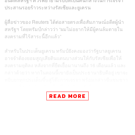
อันดีที่สหรัฐฯ ควรพยายามรับบทเป็นคนกลางในการเจรจา
ประสานรอยร้าวระหว่างรัสเซียและยูเครน
ผู้สื่อข่าวของ Reuters ได้ต่อสายตรงเพื่อสัมภาษณ์อดีตผู้นำ
สหรัฐฯ โดยทรัมป์กล่าวว่า “ผมไม่อยากให้มีผู้คนล้มตายใน
สงครามที่ไร้สาระนี้อีกแล้ว”
สำหรับในประเด็นยูเครน ทรัมป์ยังคงมองว่ารัฐบาลยูเครน
อาจจำต้องยอมสูญเสียดินแดนบางส่วนให้กับรัสเซียเพื่อให้
สงครามยุติลง หลังจากที่ยืดเยื้อมานานถึง 16 เดือนแล้ว และ
กล่าวด้วยว่า หากในตอนนี้เขายังเป็นประธานาธิบดีอยู่ เขาจะ
หยิบยกทุกประเด็นขึ้นสู่โต๊ะการเจรจา พร้อมกล่าวชื่นชมชาว
ยูเครนที่ต่อสู้อย่างเข้มแข็งเพื่อปกป้องอธิปไตยของตนเอง
READ MORE
“ผมคิดว่าสิ่งที่ยิ่งใหญ่ที่สุดที่สหรัฐฯ ควรทำในตอนนี้คือการ
สร้างสันติภาพ การประสานรอยร้าวระหว่างรัสเซียและ
ยูเครน เราทำได้” ทรัมป์กล่าว “นี่คือเวลาที่ต้องทำ”
ย้อนกลับไปในสมัยที่ทรัมป์นั่งเก้าอี้ประธานาธิบดี เขาถือเป็น