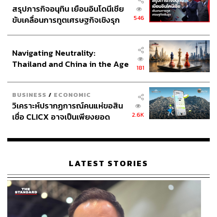
สรุปภารกิจอนุทิน เยือนอินโดนีเซีย
546
ขับเคลื่อนการทูตเศรษฐกิจเชิงรุก
ประกาศหุ้นส่วนยุทธศาสตร์ไทย –
อินโดนีเซีย
Navigating Neutrality:
Thailand and China in the Age
181
of a New Global Order
BUSINESS
/
ECONOMIC
วิเคราะห์ปรากฏการณ์คนแห่ขอสิน
2.6K
เชื่อ CLICX อาจเป็นเพียงยอด
ภูเขาน้ำแข็ง ของปัญหาหนี้ครัว
เรือนไทยที่ถูกซุกไว้
LATEST STORIES