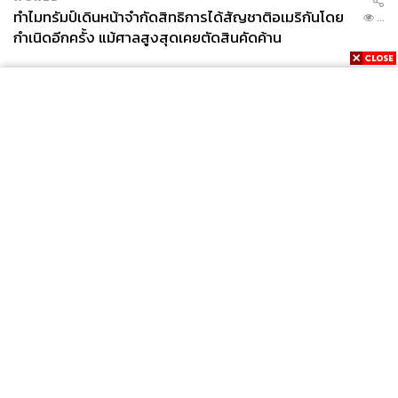
ทำไมทรัมป์เดินหน้าจำกัดสิทธิการได้สัญชาติอเมริกันโดย
...
กำเนิดอีกครั้ง แม้ศาลสูงสุดเคยตัดสินคัดค้าน
News
Wealth
Pop
Podcast
Video
Now
Opinion
Careers
Events
Privacy
About
Contact
Policy
FOR
ADVERTISING
MEMBERSHIP