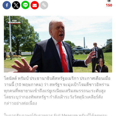
150
โดนัลด์ ทรัมป์ ประธานาธิบดีสหรัฐอเมริกา ประกาศเตือนเมื่อ
วานนี้ (10 พฤษภาคม) ว่า สหรัฐฯ จะมุ่งเป้าโจมตีชาวอิหร่าน
ทุกคนที่พยายามเข้าถึงแร่ยูเรเนียมเสริมสมรรถนะระดับสูง
โดยระบุว่ากองทัพสหรัฐฯ กำลังเฝ้าระวังวัสดุนิวเคลียร์ดัง
กล่าวอย่างต่อเนื่อง
ในการสัมภาษณ์กับรายการ Full Measure ทรัมป์ได้ลดทอน