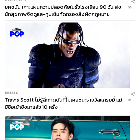
ยศชนัน เคาะแผนความปลอดภัยในรั้วโรงเรียน 90 วัน ส่ง
...
นักสุขภาพจิตดูแล-คุมเข้มคัดกรองสิ่งผิดกฎหมาย
MUSIC
Travis Scott ไม่รู้สึกกดดันที่ไม่เคยชนะรางวัลแกรมมี่ แม้
...
มีชื่อเข้าชิงมาแล้ว 10 ครั้ง