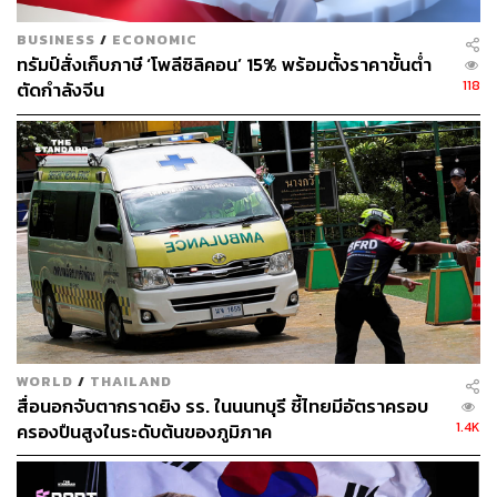
150
BUSINESS
/
ECONOMIC
ทรัมป์สั่งเก็บภาษี ‘โพลีซิลิคอน’ 15% พร้อมตั้งราคาขั้นต่ำ
118
ตัดกำลังจีน
ABOUT THE AUTHOR
ณรงค์กร มโนจันทร์เพ็ญ
Content Creator กองบรรณาธิการข่าว THE
STANDARD
WORLD
/
THAILAND
สื่อนอกจับตากราดยิง รร. ในนนทบุรี ชี้ไทยมีอัตราครอบ
1.4K
ครองปืนสูงในระดับต้นของภูมิภาค