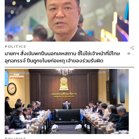
POLITICS
นายกฯ สั่งเข้มพกปืนนอกเคหสถาน ชี้ไม่ใช่เจ้าหน้าที่มีโทษ
...
อุกฉกรรจ์ ปืนถูกขโมยก่อเหตุ เจ้าของร่วมรับผิด
POLITICS