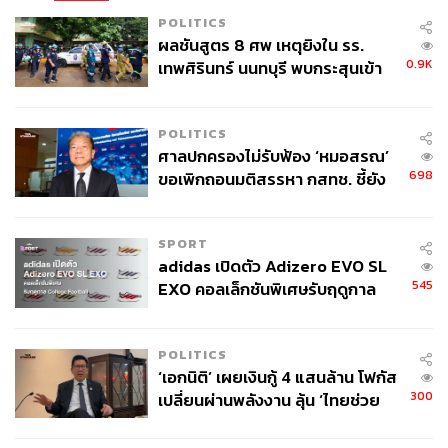
POLITICS
ผลชันสูตร 8 ศพ เหตุยิงใน รร.
0.9K
เทพศิรินทร์ นนทบุรี พบกระสุนเข้า
จุดสำคัญ ‘ศีรษะ-หน้าอก’ ครูถูกยิง
4 นัด จากระยะไกล
POLITICS
ศาลปกครองไม่รับฟ้อง ‘หมอสรณ’
698
ขอเพิกถอนมติสรรหา กสทช. ชี้ยัง
ไม่ใช่ผู้เดือดร้อนเสียหาย
SPORT
adidas เปิดตัว Adizero EVO SL
545
EXO คอลเล็กชันพิเศษรับฤดูกาล
College Football
POLITICS
‘เอกนิติ’ เผยเงินกู้ 4 แสนล้าน โฟกัส
300
เปลี่ยนผ่านพลังงาน ลุ้น ‘ไทยช่วย
ไทยพลัส’ เฟส 2 รอประเมินความ
เหมาะสม