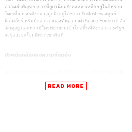
ความสำคัญของการที่ยูเรเนียมยังคงหลงเหลืออยู่ในอิหร่าน
โดยเชื่อว่าแร่ดังกล่าวถูกฝังอยู่ใต้ซากปรักหักพังของศูนย์
นิวเคลียร์ ทรัมป์กล่าวว่า
กองทัพอวกาศ
(Space Force) กำลัง
เฝ้าดูอยู่ และหากมีใครพยายามเข้าใกล้พื้นที่ดังกล่าว สหรัฐฯ
จะรู้และจะโจมตีพวกเขาทันที
ประเด็นหลักของความขัดแย้ง
ยูเรเนียมเสริมสมรรถนะระดับสูงถือเป็นประเด็นความขัดแย้ง
หลักในการเจรจาหยุดยิง เพื่อยุติสงครามระหว่างสหรัฐฯ-
READ MORE
อิสราเอลกับอิหร่านที่ยืดเยื้อมานานถึง 10 สัปดาห์ สหรัฐฯ
ต้องการให้อิหร่านส่งมอบยูเรเนียมออกนอกประเทศและยุติ
โครงการนิวเคลียร์ทั้งหมด แต่อิหร่านยืนกรานว่าจะไม่ยอม
ทิ้งสิทธิในโครงการเสริมสมรรถนะของตนเอง
สื่อหลายสำนักรายงานว่า ยูเรเนียมยังคงอยู่ใต้ซากศูนย์
นิวเคลียร์ที่สหรัฐฯ ทิ้งระเบิดเมื่อเดือนมิถุนายน ปี 2025 แต่