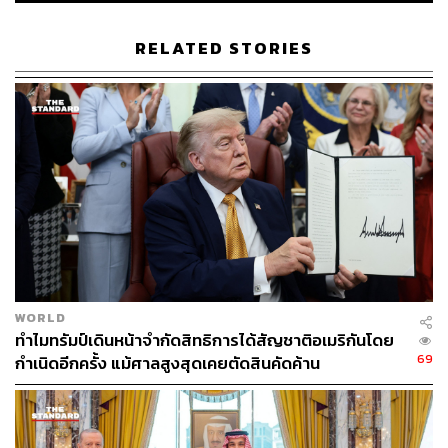
ครอบครองระเบิดนิวเคลียร์
RELATED STORIES
นอกจากนี้ ราคาน้ำมันในสหรัฐฯ ได้พุ่งสูงขึ้นเป็นกว่า 4.50
ดอลลาร์ต่อแกลลอนจากเดิมที่ต่ำกว่า 3 ดอลลาร์ ซึ่งเป็นผล
มาจากปัญหาห่วงโซ่อุปทานที่เกิดจากการที่อิหร่านปิดกั้น
ช่องแคบฮอร์มุซ แม้จะมีข้อตกลงหยุดยิงเมื่อเดือนที่แล้ว แต่
ยังคงมีการปะทะกันอย่างต่อเนื่องจากการที่สหรัฐฯ เข้าปิด
ล้อมท่าเรืออิหร่าน ท่ามกลางสถานการณ์ปิดกั้นช่องแคบฮอร์
มุซ
ล่าสุด สื่อที่มีความเชื่อมโยงกับรัฐอิหร่านรายงานว่า อิหร่าน
ได้ส่งคำตอบรับข้อเสนอยุติสงครามฉบับล่าสุดของสหรัฐฯ
ผ่านทางปากีสถานซึ่งทำหน้าที่เป็นคนกลางแล้ว แม้ทรัมป์จะ
WORLD
มองว่าอิหร่าน ‘พ่ายแพ้’ ไปแล้ว แต่เขาย้ำว่าสงครามยังไม่จบ
ทำไมทรัมป์เดินหน้าจำกัดสิทธิการได้สัญชาติอเมริกันโดย
ลง โดยขู่ว่าสหรัฐฯ ได้ทำลายเป้าหมายไปแล้ว 70% และ
69
กำเนิดอีกครั้ง แม้ศาลสูงสุดเคยตัดสินคัดค้าน
สามารถใช้เวลาอีก 2 สัปดาห์เดินหน้าโจมตีเป้าหมายอื่นๆ ที่
เหลือได้หากต้องการ