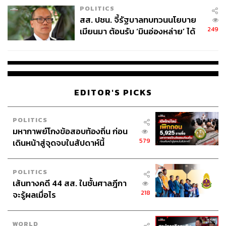
POLITICS
สส. ปชน. จี้รัฐบาลทบทวนนโยบาย
249
เมียนมา ต้อนรับ ‘มินอ่องหล่าย’ ได้
แค่สัญญาว่างเปล่า
EDITOR'S PICKS
POLITICS
มหากาพย์โกงข้อสอบท้องถิ่น ก่อน
579
เดินหน้าสู่จุดจบในสัปดาห์นี้
POLITICS
เส้นทางคดี 44 สส. ในชั้นศาลฎีกา
218
จะรู้ผลเมื่อไร
WORLD