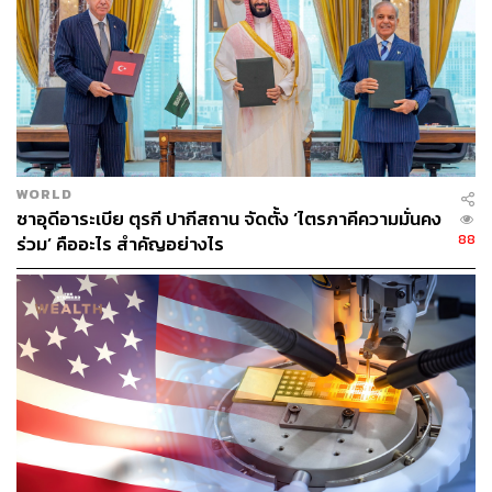
แฟ้มภาพ:
Kevin Lamarque / Reuters
อ้างอิง:
https://www.aljazeera.com/news/2026/5/10/trump-sa
ys-us-will-not-allow-iran-to-reach-enriched-uranium
https://www.nytimes.com/2026/05/10/us/politics/iran-
war-us-peace-proposal-response.html
https://www.theguardian.com/us-news/2026/may/11/
donald-trump-news-at-a-glance-latest-updates-today
WORLD
ซาอุดีอาระเบีย ตุรกี ปากีสถาน จัดตั้ง ‘ไตรภาคีความมั่นคง
88
ร่วม’ คืออะไร สำคัญอย่างไร
TAGS:
Donald Trump
USA
Al Jazeera
Iran
The Guardian
Reuters
Space Force
แร่ยูเรเนียม
The New York Times