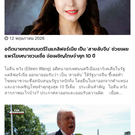
12 พฤษภาคม 2026
อดีตนายกเทศมนตรีในแคลิฟอร์เนีย เป็น ‘สายลับจีน’ ช่วยเผย
แพร่โฆษณาชวนเชื่อ จ่อเผชิญโทษจำคุก 10 ปี
ไอลีน หวัง (Eileen Wang) อดีตนายกเทศมนตรีเมืองอาร์เคเดียในรัฐ
แคลิฟอร์เนีย ออกมายอมรับว่า เป็น ‘สายลับ’ ให้รัฐบาลจีน ชี้เคยทำ
โฆษณาชวนเชื่อสนับสนุนรัฐบาลปักกิ่ง โดยยื่นใบลาออกจากตำแหน่ง
และอาจเผชิญโทษจำคุกสูงสุด 10 ปีเต็ม ประเด็นสำคัญ ไอลีน หวัง
สารภาพอะไรบ้าง? ประกาศลาออกและยอมรับความผิด เมื่อค...