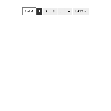
1 of 4
1
2
3
...
»
LAST »