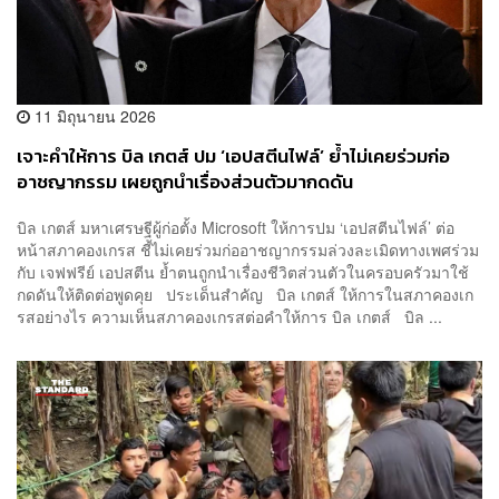
11 มิถุนายน 2026
เจาะคำให้การ บิล เกตส์ ปม ‘เอปสตีนไฟล์’ ย้ำไม่เคยร่วมก่อ
อาชญากรรม เผยถูกนำเรื่องส่วนตัวมากดดัน
บิล เกตส์ มหาเศรษฐีผู้ก่อตั้ง Microsoft ให้การปม ‘เอปสตีนไฟล์’ ต่อ
หน้าสภาคองเกรส ชี้ไม่เคยร่วมก่ออาชญากรรมล่วงละเมิดทางเพศร่วม
กับ เจฟฟรีย์ เอปสตีน ย้ำตนถูกนำเรื่องชีวิตส่วนตัวในครอบครัวมาใช้
กดดันให้ติดต่อพูดคุย ประเด็นสำคัญ บิล เกตส์ ให้การในสภาคองเก
รสอย่างไร ความเห็นสภาคองเกรสต่อคำให้การ บิล เกตส์ บิล ...