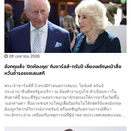
28 เมษายน 2026
อังกฤษสั่ง ‘ปิดห้องคุย’ คิงชาร์ลส์-ทรัมป์ เลี่ยงเผชิญหน้าสื่อ
หวั่นซ้ำรอยเซเลนสกี
พระเจ้าชาร์ลส์ที่ 3 ทรงมีกำหนดการพบปะ โดนัลด์ ทรัมป์
ประธานาธิบดีสหรัฐอเมริกา ณ ห้องทำงานรูปไข่ ทำเนียบขาวใน
สัปดาห์นี้ ขณะที่รัฐบาลสหราชอาณาจักรตกลงให้การหารือเกิดขึ้น
‘นอกสายตา’ สื่อมวลชนส่วนใหญ่เพื่อป้องกันไม่ให้กษัตริย์แห่งอังกฤษ
ต้องถูกวิพากษ์วิจารณ์จากทรัมป์ หรือเผชิญกับสถานการณ์ที่น่า
กระอักกระอ่วน เหมือนกับเหตุการณ์ที่ผู้นำหลายประเทศเคยพบเจอม...