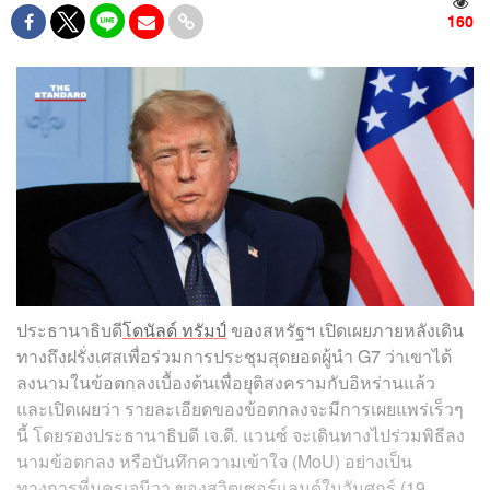
160
ประธานาธิบดี
โดนัลด์ ทรัมป์
ของสหรัฐฯ เปิดเผยภายหลังเดิน
ทางถึงฝรั่งเศสเพื่อร่วมการประชุมสุดยอดผู้นำ G7 ว่าเขาได้
ลงนามในข้อตกลงเบื้องต้นเพื่อยุติสงครามกับอิหร่านแล้ว
และเปิดเผยว่า รายละเอียดของข้อตกลงจะมีการเผยแพร่เร็วๆ
นี้ โดยรองประธานาธิบดี เจ.ดี. แวนซ์ จะเดินทางไปร่วมพิธีลง
นามข้อตกลง หรือบันทึกความเข้าใจ (MoU) อย่างเป็น
ทางการที่นครเจนีวา ของสวิตเซอร์แลนด์ในวันศุกร์ (19