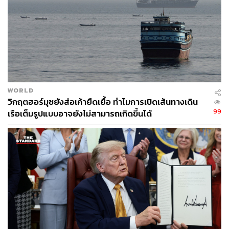
ภาพ :
LUDOVIC MARIN/Pool via REUTERS
อ้างอิง:
https://www.bbc.com/news/articles/ce8mv6l6eezo
https://www.reuters.com/world/asia-pacific/iran-us-ag
ree-halt-war-reopen-hormuz-sending-oil-prices-tumbl
ing-2026-06-15/
WORLD
https://www.aljazeera.com/news/liveblog/2026/6/16/i
วิกฤตฮอร์มุซยังส่อเค้ายืดเยื้อ ทำไมการเปิดเส้นทางเดิน
ran-war-live-trump-says-mou-with-tehran-signed-elec
99
เรือเต็มรูปแบบอาจยังไม่สามารถเกิดขึ้นได้
tronically
TAGS:
Donald Trump
USA
France
Iran
G7
ตะวันออกกลาง
การเจรจาสันติภาพ