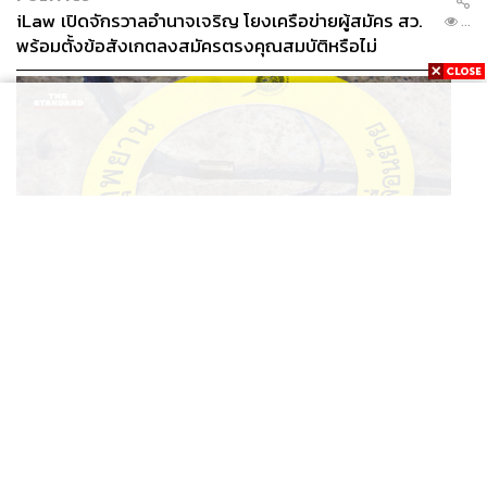
iLaw เปิดจักรวาลอำนาจเจริญ โยงเครือข่ายผู้สมัคร สว.
...
พร้อมตั้งข้อสังเกตลงสมัครตรงคุณสมบัติหรือไม่
THAILAND
รอง ผบช. ภ.1 เผย เก็บพยานหลักฐานเกี่ยวกับผู้ก่อเหตุยิง
...
ในโรงเรียนไปตรวจสอบทั้งหมดแล้ว