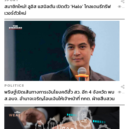
สมาชิกใหม่! ลูอิส แฮมิลตัน เปิดตัว ‘Halo’ โกลเดนรีทรีฟ
...
เวอร์ตัวใหม่
POLITICS
พริษฐ์เปิดเส้นทางการเงินโยงคดีฮั้ว สว. อีก 4 จังหวัด พบ
...
ส.อบจ. อำนาจเจริญโอนเงินให้เจ้าหน้าที่ กกต. ฝ่ายสืบสวน