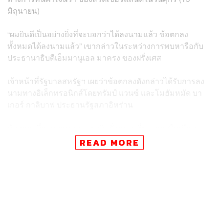
มิถุนายน)
“ผมยินดีเป็นอย่างยิ่งที่จะบอกว่าได้ลงนามแล้ว ข้อตกลง
ทั้งหมดได้ลงนามแล้ว” เขากล่าวในระหว่างการพบหารือกับ
ประธานาธิบดีเอ็มมานูเอล มาครง ของฝรั่งเศส
เจ้าหน้าที่รัฐบาลสหรัฐฯ เผยว่าข้อตกลงดังกล่าวได้รับการลง
นามทางอิเล็กทรอนิกส์โดยทรัมป์ แวนซ์ และโมฮัมหมัด บา
เกอร์ กาลิบาฟ ประธานรัฐสภาอิหร่าน
ข้อตกลงนี้จะขยายเวลาหยุดยิงชั่วคราวที่ประกาศในเดือน
เมษายนออกไปอีก 60 วัน และคาดว่าจะเปิดช่องแคบฮอร์มุ
READ MORE
ซอีกครั้งในวันศุกร์
หลังจากนั้น คณะผู้แทนเจรจาของทั้งสองฝ่ายจะหารือเกี่ยวกับ
ประเด็นที่ยากลำบาก เช่น อนาคตโครงการนิวเคลียร์ของ
อิหร่าน ซึ่งคาดว่าการเจรจาทางเทคนิคจะเริ่มขึ้นในสัปดาห์นี้
ส่วนการผ่อนปรนมาตรการคว่ำบาตรหรือการปลดล็อกการ