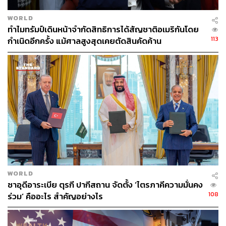
WORLD
ทำไมทรัมป์เดินหน้าจำกัดสิทธิการได้สัญชาติอเมริกันโดย
160
113
กำเนิดอีกครั้ง แม้ศาลสูงสุดเคยตัดสินคัดค้าน
ABOUT THE AUTHOR
วิโรจน์ เลิศจิตต์ธรรม
Senior Content Creator กองข่าวต่างประเทศ
THE STANDARD
WORLD
ซาอุดีอาระเบีย ตุรกี ปากีสถาน จัดตั้ง ‘ไตรภาคีความมั่นคง
108
ร่วม’ คืออะไร สำคัญอย่างไร