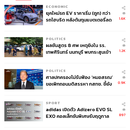
ECONOMIC
ยุคใหม่รถ EV ราคาเริ่ม (ถูก) กว่า
1.6K
รถไฮบริด หลังต้นทุนแบตเตอรี่ลด
ลง - จีนแห่บุกตลาดเกิดใหม่
POLITICS
ผลชันสูตร 8 ศพ เหตุยิงใน รร.
1.2K
เทพศิรินทร์ นนทบุรี พบกระสุนเข้า
จุดสำคัญ ‘ศีรษะ-หน้าอก’ ครูถูกยิง
4 นัด จากระยะไกล
POLITICS
ศาลปกครองไม่รับฟ้อง ‘หมอสรณ’
0.9K
ขอเพิกถอนมติสรรหา กสทช. ชี้ยัง
ไม่ใช่ผู้เดือดร้อนเสียหาย
SPORT
adidas เปิดตัว Adizero EVO SL
897
EXO คอลเล็กชันพิเศษรับฤดูกาล
College Football