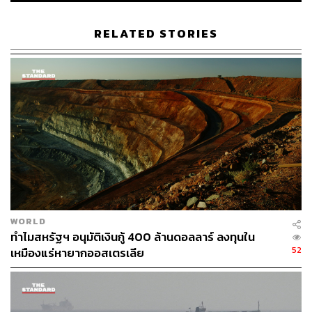
ว่ารวมถึงการหยุดให้เงินสนับสนุน องค์กรก่อการร้ายหรือ
กลุ่มติดอาวุธในภูมิภาคด้วย
RELATED STORIES
“ที่สำคัญที่สุด พวกเขาจะมีคำมั่นสัญญาที่ตรวจสอบได้ว่า จะ
ไม่สร้างอาวุธนิวเคลียร์” แวนซ์กล่าว
เจ้าหน้าที่สหรัฐฯ และอิหร่านชี้ว่า ข้อตกลงนี้อาจนำมาซึ่งผล
ประโยชน์ทางเศรษฐกิจอย่างมหาศาลแก่อิหร่านในที่สุด โดย
การยกเลิกมาตรการคว่ำบาตร ปลดล็อกทรัพย์สินในต่าง
ประเทศ และจัดตั้งกองทุนฟื้นฟูความเสียหายของอิหร่าน
มูลค่า 3 แสนล้านดอลลาร์ ด้วยเงินสนับสนุนจากประเทศ
เพื่อนบ้านในอ่าวเปอร์เซีย ซึ่งเป็นที่ตั้งของฐานทัพสหรัฐฯ
WORLD
ทางด้านประธานาธิบดีมาซูด เปเซชเกียน ของอิหร่าน โพสต์
ทำไมสหรัฐฯ อนุมัติเงินกู้ 400 ล้านดอลลาร์ ลงทุนใน
ข้อความบนโซเชียลมีเดียว่า “บันทึกความเข้าใจระหว่าง
52
เหมืองแร่หายากออสเตรเลีย
สหรัฐฯ และอิหร่าน เป็นก้าวสำคัญในการยุติการสู้รบ” แต่ระบุ
ว่า “ข้อตกลงขั้นสุดท้ายสำหรับการหยุดยิงที่ยั่งยืน ยังไม่เป็น
รูปเป็นร่าง”