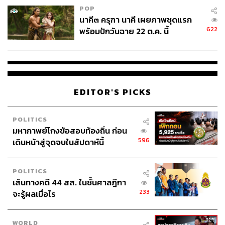
POP
นาคี๓ ครุฑา นาคี เผยภาพชุดแรก
622
พร้อมปักวันฉาย 22 ต.ค. นี้
EDITOR'S PICKS
POLITICS
มหากาพย์โกงข้อสอบท้องถิ่น ก่อน
596
เดินหน้าสู่จุดจบในสัปดาห์นี้
POLITICS
เส้นทางคดี 44 สส. ในชั้นศาลฎีกา
233
จะรู้ผลเมื่อไร
WORLD