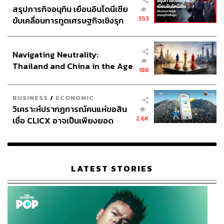
สรุปภารกิจอนุทิน เยือนอินโดนีเซีย
553
ขับเคลื่อนการทูตเศรษฐกิจเชิงรุก
ประกาศหุ้นส่วนยุทธศาสตร์ไทย –
อินโดนีเซีย
Navigating Neutrality:
Thailand and China in the Age
188
of a New Global Order
BUSINESS
/
ECONOMIC
วิเคราะห์ปรากฏการณ์คนแห่ขอสิน
2.6K
เชื่อ CLICX อาจเป็นเพียงยอด
ภูเขาน้ำแข็ง ของปัญหาหนี้ครัว
เรือนไทยที่ถูกซุกไว้
LATEST STORIES