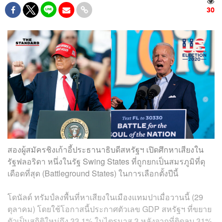
30
สองผู้สมัครชิงเก้าอี้ประธานาธิบดีสหรัฐฯ เปิดศึกหาเสียงใน
รัฐฟลอริดา หนึ่งในรัฐ Swing States ที่ถูกยกเป็นสมรภูมิที่ดุ
เดือดที่สุด (Battleground States) ในการเลือกตั้งปีนี้
โดนัลด์ ทรัมป์ลงพื้นที่หาเสียงในเมืองแทมปาเมื่อวานนี้ (29
ตุลาคม) โดยใช้โอกาสนี้ประกาศตัวเลข GDP สหรัฐฯ ที่ขยาย
ตัวเป็นสถิติใหม่ถึง 33.1% ในไตรมาส 3 หลังจากที่ติดลบ 31%