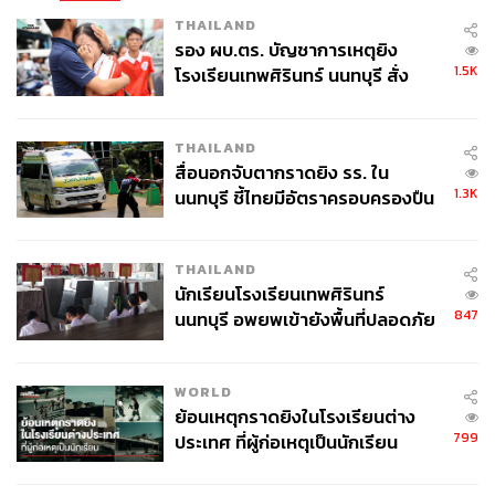
THAILAND
รอง ผบ.ตร. บัญชาการเหตุยิง
1.5K
โรงเรียนเทพศิรินทร์ นนทบุรี สั่ง
ค้นหา 2 รอบยืนยันไร้คนติดค้าง พบ
ศพปู่-ย่าที่บ้านพักผู้ก่อเหตุ
THAILAND
สื่อนอกจับตากราดยิง รร. ใน
1.3K
นนทบุรี ชี้ไทยมีอัตราครอบครองปืน
สูงในระดับต้นของภูมิภาค
THAILAND
นักเรียนโรงเรียนเทพศิรินทร์
847
นนทบุรี อพยพเข้ายังพื้นที่ปลอดภัย
ชั่วคราว หลังเหตุใช้อาวุธปืนภายใน
โรงเรียนคลี่คลาย
WORLD
ย้อนเหตุกราดยิงในโรงเรียนต่าง
799
ประเทศ ที่ผู้ก่อเหตุเป็นนักเรียน