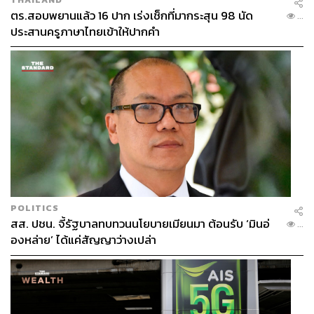
ตร.สอบพยานแล้ว 16 ปาก เร่งเช็กที่มากระสุน 98 นัด
...
ประสานครูภาษาไทยเข้าให้ปากคำ
POLITICS
สส. ปชน. จี้รัฐบาลทบทวนนโยบายเมียนมา ต้อนรับ ‘มินอ่
...
องหล่าย’ ได้แค่สัญญาว่างเปล่า