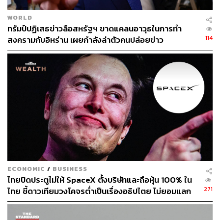
WORLD
ทรัมป์ปฏิเสธข่าวลือสหรัฐฯ ขาดแคลนอาวุธในการทำ
114
สงครามกับอิหร่าน เผยกำลังล่าตัวคนปล่อยข่าว
ECONOMIC
/
BUSINESS
ไทยปิดประตูไม่ให้ SpaceX ตั้งบริษัทและถือหุ้น 100% ใน
271
ไทย ชี้ดาวเทียมวงโคจรต่ำเป็นเรื่องอธิปไตย ไม่ยอมแลก
ในโต๊ะเจรจาการค้า