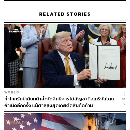
นอกจากนี้ไบเดนยังยืนยันว่าเขาจะไม่ล็อกดาวน์อีกครั้ง ถึง
RELATED STORIES
แม้ว่าเขาจะสงวนท่าทีต่อประเด็นดังกล่าวในการดีเบตกับ
ทรัมป์ที่รัฐเทนเนสซีเมื่อสัปดาห์ที่แล้ว
ขณะเดียวกันไบเดนยังโจมตีทรัมป์ด้วยว่า เป็นคนที่พยายาม
ทำให้คนอเมริกันเกิดความแตกแยกทางเชื้อชาติ ชาติกำเนิด
และเพศ เพื่อหวังผลทางการเมือง
ฟลอริดาถือเป็นรัฐที่ทรัมป์จำเป็นต้องชนะ หากต้องการนั่ง
เก้าอี้ประธานาธิบดีสมัยที่ 2 เพราะโพลหลายสำนักบ่งชี้ใน
ทิศทางเดียวกันว่า รัฐ Swing State อื่นๆ มีแนวโน้มเอนเอียง
ไปเลือกไบเดนมากกว่า ขณะที่รัฐฟลอริดามีจำนวนคณะผู้
WORLD
เลือกตั้ง (Electoral College) มากถึง 29 คน ขณะที่คะแนน
ทำไมทรัมป์เดินหน้าจำกัดสิทธิการได้สัญชาติอเมริกันโดย
นิยมของผู้สมัครในรัฐนี้ยังขับเคี่ยวกันสูสี โดยไบเดนนำทรัมป์
9
กำเนิดอีกครั้ง แม้ศาลสูงสุดเคยตัดสินคัดค้าน
เพียง 1.4 จุด
พิสูจน์อักษร: วรรษมล สิงหโกมล
อ้างอิง: