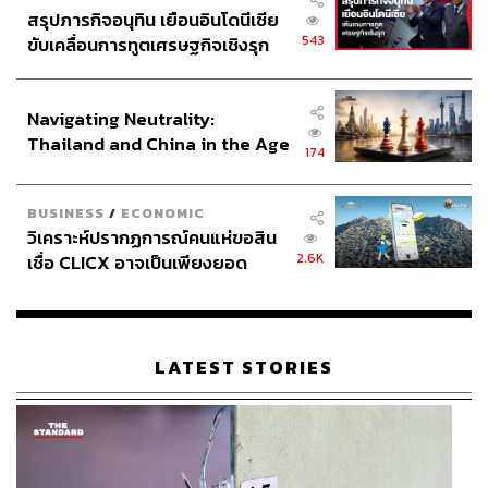
สรุปภารกิจอนุทิน เยือนอินโดนีเซีย
543
ขับเคลื่อนการทูตเศรษฐกิจเชิงรุก
ประกาศหุ้นส่วนยุทธศาสตร์ไทย –
อินโดนีเซีย
Navigating Neutrality:
Thailand and China in the Age
174
of a New Global Order
BUSINESS
/
ECONOMIC
วิเคราะห์ปรากฏการณ์คนแห่ขอสิน
2.6K
เชื่อ CLICX อาจเป็นเพียงยอด
ภูเขาน้ำแข็ง ของปัญหาหนี้ครัว
เรือนไทยที่ถูกซุกไว้
LATEST STORIES