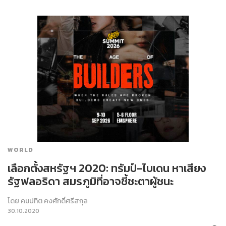
WORLD
เลือกตั้งสหรัฐฯ 2020: ทรัมป์-ไบเดน หาเสียง
รัฐฟลอริดา สมรภูมิที่อาจชี้ชะตาผู้ชนะ
โดย
คมปทิต คงศักดิ์ศรีสกุล
30.10.2020