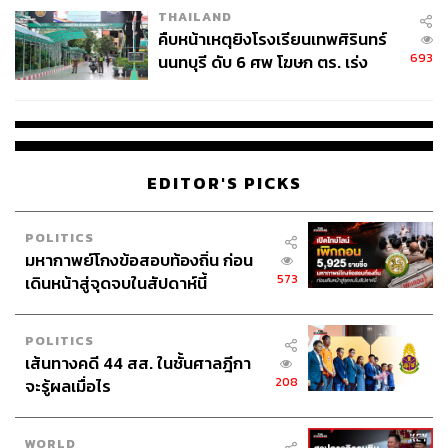
THAILAND
คืบหน้าเหตุยิงโรงเรียนเทพศิรินทร์
693
นนทบุรี ดับ 6 ศพ โฆษก ตร. เร่ง
สอบปมขโมยปืนปู่ก่อเหตุ
EDITOR'S PICKS
POLITICS
มหากาพย์โกงข้อสอบท้องถิ่น ก่อน
573
เดินหน้าสู่จุดจบในสัปดาห์นี้
POLITICS
เส้นทางคดี 44 สส. ในชั้นศาลฎีกา
208
จะรู้ผลเมื่อไร
WORLD