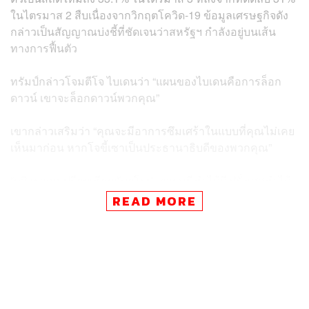
ในไตรมาส 2 สืบเนื่องจากวิกฤตโควิด-19 ข้อมูลเศรษฐกิจดัง
กล่าวเป็นสัญญาณบ่งชี้ที่ชัดเจนว่าสหรัฐฯ กำลังอยู่บนเส้น
ทางการฟื้นตัว
ทรัมป์กล่าวโจมตีโจ ไบเดนว่า “แผนของไบเดนคือการล็อก
ดาวน์ เขาจะล็อกดาวน์พวกคุณ”
เขากล่าวเสริมว่า “คุณจะมีอาการซึมเศร้าในแบบที่คุณไม่เคย
เห็นมาก่อน หากโจขี้เซาเป็นประธานาธิบดีของพวกคุณ”
“ดูสิ เราถูกเปรียบเทียบกับยุโรป เยอรมนีทำได้ดี ฝรั่งเศสทำได้
ดี ทุกคนทำได้ดี แต่ไม่ครับ พวกเขาทำได้ไม่ดีเลย” ทรัมป์
READ MORE
กล่าวต่อผู้สนับสนุนหลายพันคนที่ส่งเสียงเชียร์เกรียวกราว
ทรัมป์ระบุว่า ยอดผู้ติดเชื้อในยุโรปพุ่งสูงอย่างมาก และพวก
เขากำลังชัตดาวน์ประเทศ ส่วนสหรัฐฯ นั้นไม่ได้กลับไปล็อก
ดาวน์อีก เราเข้าใจโรคนี้มากขึ้น และทำให้ธุรกิจกลับมา
ดำเนินงานได้อีกครั้ง