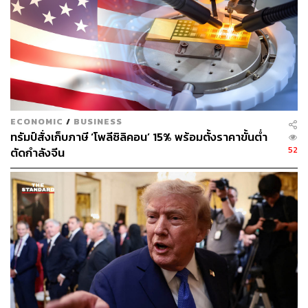
https://www.bbc.com/news/election-us-2020-547424
19
TAGS:
US Election 2020
Joe Biden
เลือกตั้งสหรัฐฯ
Donald Trump
ECONOMIC
/
BUSINESS
ทรัมป์สั่งเก็บภาษี ‘โพลีซิลิคอน’ 15% พร้อมตั้งราคาขั้นต่ำ
52
ตัดกำลังจีน
30
ABOUT THE AUTHOR
คมปทิต คงศักดิ์ศรีสกุล
บรรณาธิการข่าวต่างประเทศ สำนักข่าว THE
STANDARD