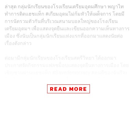
ล่าสุด กลุ่มนักเรียนของโรงเรียนเตรียมอุดมศึกษา พญาไท
ทำการติดแฮชแท็ก #เกียมอุดมไม่ก้มหัวให้เผด็จการ โดยมี
การนัดรวมตัวกันที่บริเวณสนามบอลใหญ่ของโรงเรียน
เตรียมอุดมฯ เพื่อแสดงจุดยืนและเขียนออกความเห็นทางการ
เมือง ซึ่งนับเป็นกลุ่มนักเรียนแห่งแรกที่ออกมาแสดงนัยต่อ
เรื่องดังกล่าว
ต่อมามีกลุ่มนักเรียนของโรงเรียนสตรีวิทยา ได้ออกมา
ประกาศจัดกิจกรรมแฟลชม็อบแสดงจุดยืนทางการเมือง โดย
เชิญชวนผ่านแฮชแท็ก #Savedemocracy #คนดีของฉันรึจะ
ต้องไม่เอาเผด็จการ และ #สวที่อยู่ข้างประชาธิปไตย พร้อม
ข้อความระบุว่า อย่าปล่อยให้อนุสาวรีย์ประชาธิปไตย เป็นแค่
READ MORE
สถานที่ที่ใช้บอกว่าเราไม่ใช่สตรีวิท 1
พิสูจน์อักษร: ลักษณ์นารา พักตร์เพียงจันทร์
TAGS:
พรรคอนาคตใหม่
จุดยืนทางการเมือง
การยุบพรรคการเมือง
โรงเรียนเตรียมอุดมศึกษา
โรงเรียนสตรีวิทยา