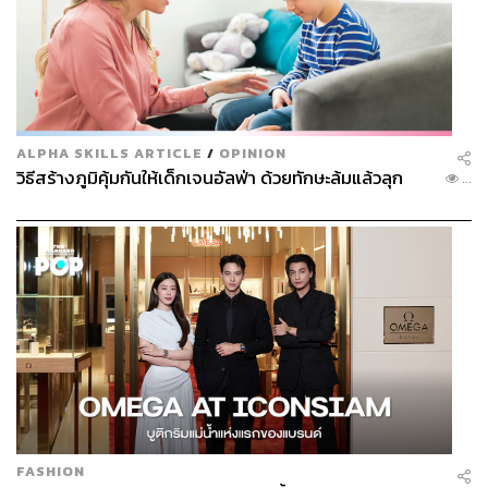
ALPHA SKILLS ARTICLE
/
OPINION
วิธีสร้างภูมิคุ้มกันให้เด็กเจนอัลฟ่า ด้วยทักษะล้มแล้วลุก
...
FASHION