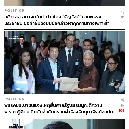
POLITICS
อดีต สส.อนาคตใหม่-ก้าวไกล ‘ธัญวัจน์’ ถามพรรค
75
ประชาชน ขอคำชี้แจงปมข้อกล่าวหาคุกคามทางเพศ ย้ำ
ความโปร่งใสต้องเป็นมาตรฐานเดียวกัน
POLITICS
พรรคประชาชนแจงเหตุยื่นศาลรัฐธรรมนูญตีความ
196
พ.ร.ก.กู้เงินฯ ยืนยันจำกัดกรอบคำร้องรัดกุม เพื่อป้องกัน
ศาลขยายอำนาจ