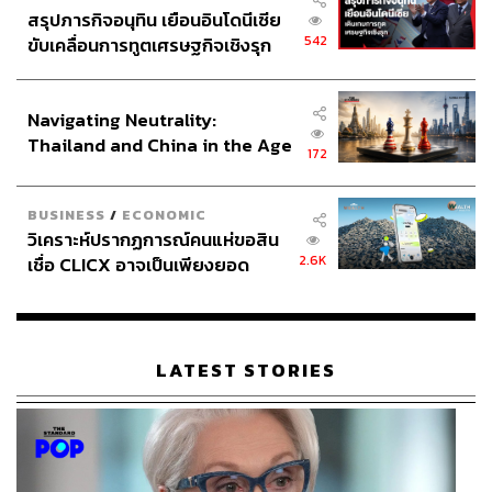
สรุปภารกิจอนุทิน เยือนอินโดนีเซีย
542
ขับเคลื่อนการทูตเศรษฐกิจเชิงรุก
ประกาศหุ้นส่วนยุทธศาสตร์ไทย –
อินโดนีเซีย
Navigating Neutrality:
Thailand and China in the Age
172
of a New Global Order
BUSINESS
/
ECONOMIC
วิเคราะห์ปรากฏการณ์คนแห่ขอสิน
2.6K
เชื่อ CLICX อาจเป็นเพียงยอด
ภูเขาน้ำแข็ง ของปัญหาหนี้ครัว
เรือนไทยที่ถูกซุกไว้
LATEST STORIES