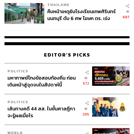
THAILAND
คืบหน้าเหตุยิงโรงเรียนเทพศิรินทร์
687
นนทบุรี ดับ 6 ศพ โฆษก ตร. เร่ง
สอบปมขโมยปืนปู่ก่อเหตุ
EDITOR'S PICKS
POLITICS
มหากาพย์โกงข้อสอบท้องถิ่น ก่อน
572
เดินหน้าสู่จุดจบในสัปดาห์นี้
POLITICS
เส้นทางคดี 44 สส. ในชั้นศาลฎีกา
205
จะรู้ผลเมื่อไร
WORLD