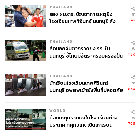
THAILAND
รอง ผบ.ตร. บัญชาการเหตุยิง
1.4K
โรงเรียนเทพศิรินทร์ นนทบุรี สั่ง
ค้นหา 2 รอบยืนยันไร้คนติดค้าง พบ
ศพปู่-ย่าที่บ้านพักผู้ก่อเหตุ
THAILAND
สื่อนอกจับตากราดยิง รร. ใน
1.3K
นนทบุรี ชี้ไทยมีอัตราครอบครองปืน
สูงในระดับต้นของภูมิภาค
THAILAND
นักเรียนโรงเรียนเทพศิรินทร์
840
นนทบุรี อพยพเข้ายังพื้นที่ปลอดภัย
ชั่วคราว หลังเหตุใช้อาวุธปืนภายใน
โรงเรียนคลี่คลาย
WORLD
ย้อนเหตุกราดยิงในโรงเรียนต่าง
706
ประเทศ ที่ผู้ก่อเหตุเป็นนักเรียน