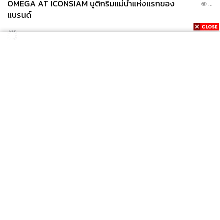
OMEGA AT ICONSIAM บูติกริมแม่น้ำแห่งแรกของ
...
แบรนด์
News
Wealth
Pop
Podcast
Video
Now
Opinion
Careers
Events
Privacy
About
Contact
Policy
FOR
ADVERTISING
MEMBERSHIP