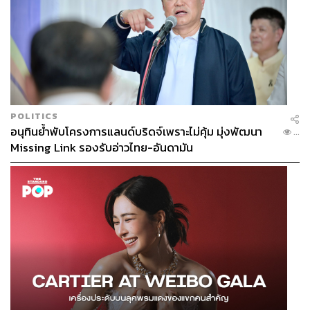
โอกาสให้อย่าง เจอร์เกน คลอปป์
ท่ามกลางโอกาสที่ได้รับจากเจ้านาย ไม่มีวันไหนจะสำคัญกับ
เขามากไปกว่านัดกระชับมิตรพิเศษที่จัดขึ้นเป็นการส่งท้าย
ฤดูกาล 2016/17 เมื่อเขาได้รับการเรียกตัวให้เดินทางทัวร์ไป
กับทีมที่ซิดนีย์ ประเทศออสเตรเลีย ในเกมที่มีผู้ชมเข้ามาเต็ม
ความจุสนามกว่า 73,000 คน
POLITICS
อนุทินย้ำพับโครงการแลนด์บริดจ์เพราะไม่คุ้ม มุ่งพัฒนา
...
Missing Link รองรับอ่าวไทย-อันดามัน