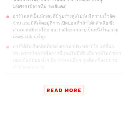
มหัศจรรย์จากทีม ‘หงส์แดง’
อาร์โนลด์เป็นนักเตะที่มีรูปร่างสูงโปร่ง มีความเร็วจัด
จ้าน และมีทีเด็ดอยู่ที่การเปิดบอลที่กล้าได้กล้าเสีย ซึ่ง
ส่วนมากมักจะได้มากกว่าเสียจนกลายเป็นหนึ่งในอาวุธ
เด็ดของลิเวอร์พูล
การได้รับเรียกติดทีมของเขาน่าประหลาดใจ แต่ที่น่า
ประหลาดใจกว่าคือการที่แทบไม่มีเสียงวิพากษ์ในตัวเขา
เลยแม้แต่น้อย ทั้งๆ ที่ดาวรุ่งคนอื่นๆ ถูกตั้งเครื่องหมาย
คำถามมากมาย
การประกาศรายชื่อผู้เล่นทีมชาติอังกฤษชุดลุยฟุตบอลโลก
เมื่อวันพุธที่ผ่านมาสร้างความฮือฮาอย่างมากในหมู่แฟนบอล
READ MORE
ที่ฮือฮานั้นไม่ใช่เพราะทีม ‘สิงโตคำราม’ เต็มไปด้วยนักเตะ
ระดับซูเปอร์สตาร์เหมือนในอดีต หากแต่เป็นเพราะ แกเร็ธ
เซาท์เกต ผู้จัดการทีมคนปัจจุบันเรียกตัวผู้เล่นที่มีเครื่องหมาย
เข้ามาติดทีมหลายคน พร้อมๆ กับการตัดนักเตะที่แฟนๆ ชื่น