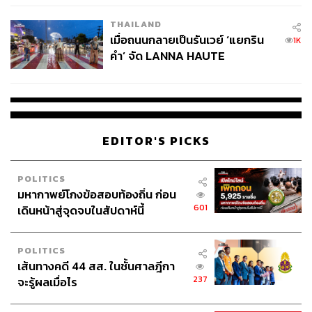
หนังสือพิมพ์ต้องลงข่าวให้ฮือฮากันเยอะแยะมากมาย เพราะ
เขาไม่ใช่นักเตะในตำแหน่งกองหน้า หรือหมายเลข 10 ที่มี
THAILAND
เมื่อถนนกลายเป็นรันเวย์ ‘แยกริน
ลีลาการเล่นหวือหวาน่าติดตาม
1K
คำ’ จัด LANNA HAUTE
COUTURE กลางสายฝน
แต่เขามีบางสิ่งที่ทำให้คนอย่าง สตีเวน เจอร์ราร์ด อดีตกัปตัน
ทีม และเป็นหนึ่งในนักฟุตบอลผู้ยิ่งใหญ่ที่สุดของลิเวอร์พูลให้
ความสนใจถึงขั้นเขียนชื่นชมถึงในหนังสืออัตชีวประวัติของ
ตัวเองเมื่อปี 2015
EDITOR'S PICKS
“เทรนต์ อาร์โนลด์ มีโอกาสสูงมากที่จะก้าวขึ้นมาเป็นนัก
ฟุตบอลระดับท็อป” บันทึกของเจอร์ราร์ดถึงไอ้หนูคนนี้ “เขา
POLITICS
อาจจะดูเก้งก้าง แต่ก็ดูดี และมีคุณสมบัติทุกอย่างที่จำเป็น”
มหากาพย์โกงข้อสอบท้องถิ่น ก่อน
601
เดินหน้าสู่จุดจบในสัปดาห์นี้
คุณสมบัติทุกอย่างที่เจอร์ราร์ดกล่าวไม่ได้หมายถึงแค่เรื่อง
ของรูปร่าง ฝีเท้า หรือเรื่องของการที่สามารถเล่นได้หลาย
POLITICS
ตำแหน่ง ไม่ว่าจะเป็น ‘หมายเลข 6’ (คำเปรียบเทียบถึง
เส้นทางคดี 44 สส. ในชั้นศาลฎีกา
ตำแหน่งกองกลางตัวรับ) หรือตำแหน่งอื่นๆ ที่สามารถส่งเขา
237
จะรู้ผลเมื่อไร
ลงเล่นได้ทุกที่