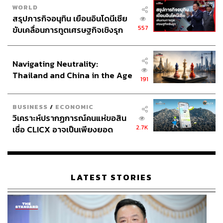
WORLD
สิ่งสำคัญที่สุดที่เจอร์ราร์ดต้องการชมเชยคือ ‘ทัศนคติ’ ซึ่งเป็น
สรุปภารกิจอนุทิน เยือนอินโดนีเซีย
สิ่งที่สำคัญอย่างมากสำหรับนักฟุตบอลอาชีพ
557
ขับเคลื่อนการทูตเศรษฐกิจเชิงรุก
ประกาศหุ้นส่วนยุทธศาสตร์ไทย –
ไม่นับการที่อาร์โนลด์นับถือ ‘สตีวี-จี’ เป็นไอดอล และพยายาม
อินโดนีเซีย
เล่นเลียนแบบเขาทุกครั้งเวลาเตะฟุตบอลเล่นกับเพื่อนๆ ใน
Navigating Neutrality:
สวน
Thailand and China in the Age
191
of a New Global Order
ในความเป็นเด็กอคาเดมี อาร์โนลด์เคยมีโอกาสได้ถ่ายรูปคู่
กับเจอร์ราร์ดอย่างใกล้ชิด (ไม่นับการเป็นมาสคอตเดินนำทีม
BUSINESS
/
ECONOMIC
ลงสนามก็เคยมาแล้ว)
วิเคราะห์ปรากฏการณ์คนแห่ขอสิน
2.7K
เชื่อ CLICX อาจเป็นเพียงยอด
แต่ไม่มีประสบการณ์ใดที่จะยิ่งใหญ่กับเขามากไปกว่าการได้
ภูเขาน้ำแข็ง ของปัญหาหนี้ครัว
เรือนไทยที่ถูกซุกไว้
ลงสนามเคียงข้างกับฮีโร่ตัวจริง
หลังจากที่เริ่มได้รับการเรียกตัวมาซ้อมและลงสนามกับทีมชุด
LATEST STORIES
ใหญ่บ้าง ตั้งแต่ยุคของ เบรนแดน ร็อดเจอร์ส ผู้จัดการทีมคน
ก่อนหน้า อาร์โนลด์ก็กลายเป็นหนึ่งในกลุ่มดาวรุ่งที่อยู่ใน
สายตาของผู้จัดการทีมเสมอ โดยเฉพาะคนที่พร้อมมอบ