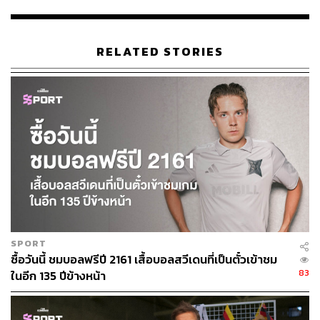
ขอบฟ้าที่กั้นขวางเขาได้
ใครรู้จักเขาบ้างแล้วไม่เป็นไร ส่วนใครยังไม่เคยได้ยินชื่อเสียง
RELATED STORIES
เรียงนาม ขออนุญาตแนะนำ
เทรนต์ อเล็กซานเดอร์-อาร์โน
ลด์
ไอ้หนูมหัศจรรย์จากทีม ‘หงส์แดง’ ลิเวอร์พูล ให้ได้รู้จักกัน
นะครับ
SPORT
ซื้อวันนี้ ชมบอลฟรีปี 2161 เสื้อบอลสวีเดนที่เป็นตั๋วเข้าชม
83
ในอีก 135 ปีข้างหน้า