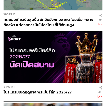
และความบันเทิงในชีวิตของเขามีเพียงแค่ตัวหมากและ
ตารางหมากรุกแค่นั้น
WORLD
ทดสอบเที่ยวบินสุดปั่น นักบินอังกฤษสะกด ‘ผมเบื่อ’ กลาง
“ตอนที่ผมเล็กๆ ผมกับพี่ชายเล่นกันแค่หมากรุกเท่านั้น” อาร์
100
ท้องฟ้า แต่สายการบินไม่ลงโทษ ชี้ใช้ทักษะสูง
โนลด์เคยให้สัมภาษณ์ถึงชีวิตในวัยเยาว์ด้วยรอยยิ้ม
“นั่นเป็นเพราะครอบครัวของผมค่อนข้างที่จะเข้มงวดในเรื่อง
การศึกษาอย่างมาก ผมเลยต้องเน้นการเรียน ทีนี้ที่โรงเรียนมี
หมากรุกให้เล่น ซึ่งผมก็ชอบเล่นด้วย ผมก็เลยเล่นหมากรุก
ตลอดในช่วงเล็กๆ”
วันนั้นไม่มีใครคิดหรอกครับว่าอีกไม่กี่ปีข้างหน้าเขาจะกลาย
เป็นความหวังใหม่ของคนทั้งเมือง
ในวัย 6 ขวบ เจ้าหนูอาร์โนลด์ก็เข้าตา เอียน บาร์ริแกน โค้ช
SPORT
ทีมเยาวชนของลิเวอร์พูลแบบที่ไม่เคยมีใครคาดคิด ก่อนจะ
โปรแกรมเปิดฤดูกาล พรีเมียร์ลีก 2026/27
ได้รับการชักชวนให้เข้ามาอยู่ในอคาเดมีของทีม ‘หงส์แดง’
1.4K
ในเวลาต่อมา