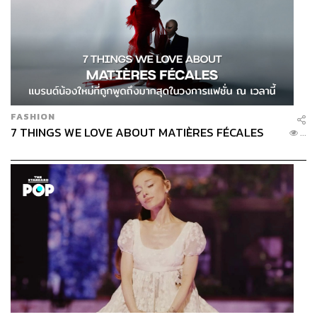
อร์ราร์ด รวมถึงเพื่อนร่วมทีมทุกคนได้เป็นอย่างดี
“ลูกจ่ายในแบบของเจอร์ราร์ดน่ะ ผมดูทุกๆ สัปดาห์ การได้รับ
ลูกจ่ายของเขามันเป็นเกียรติสูงสุดของชีวิตผมแล้ว เด็กๆ ทุก
คนในลิเวอร์พูลพยายามจะเลียนแบบลูกจ่ายของเจอร์ราร์ดทั้ง
นั้นแหละ”
FASHION
หลังจากวันนั้นอาร์โนลด์ยังเกาะติดเจอร์ราร์ดอยู่ เพียงแต่
7 THINGS WE LOVE ABOUT MATIÈRES FÉCALES
...
เปลี่ยนจากบทของเด็กน้อยที่ติดตามฮีโร่ของเขาเป็นลูกศิษย์ที่
อยากได้คำแนะนำดีๆ จากอาจารย์ ซึ่งเจอร์ราร์ดในบทโค้ช
ทีมรุ่นอายุต่ำกว่า 18 ปีมีสิ่งดีๆ มาสอนเขาเสมอ
รวมถึงสิ่งที่เจอร์ราร์ดไม่ได้สอน แต่อาร์โนลด์อยากทำให้ได้
นั่นคือการเป็น Local Hero หรือฮีโร่ของคนเมือง
โดยที่เขาไม่รู้ตัวสักนิดว่าในระยะเวลาไม่ถึงปี เขากำลังเป็น
ขวัญใจคนใหม่ที่สเกาเซอร์ (ชาวเมืองลิเวอร์พูล) ตัวน้อยๆ
เริ่มอยากจะเปิดบอลโค้งๆ แบบเทรนต์ อเล็กซานเดอร์-อาร์โน