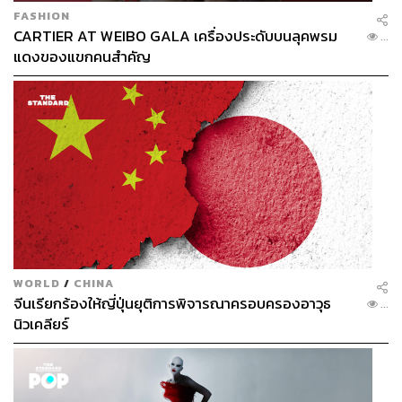
FASHION
CARTIER AT WEIBO GALA เครื่องประดับบนลุคพรม
...
วันนั้นเจอร์ราร์ดซึ่งเพิ่งจะกลับมาสู่สโมสรได้ไม่นาน หลังไป
แดงของแขกคนสำคัญ
ผจญภัยช่วงสุดท้ายของชีวิตการค้าแข้งกับทีมแอลเอ แกแล็ก
ซี่ ในเมเจอร์ลีกซอกเกอร์ สหรัฐอเมริกา ได้กลับมาสวมเสื้อสี
แดงเพลิงลงสนามด้วย
และคลอปป์ก็ให้โอกาสไอ้หนูอาร์โนลด์ในวัย 18 ปี ลงสนาม
ในตำแหน่งฟูลแบ็ก
“ตั้งแต่เด็ก ผมเคยบอกเสมอว่าผมอยากจะเล่นกับสตีวี” อาร์โน
ลด์เผยความฝันของเขา “ตอนแรกผมคิดว่าคงไม่มีโอกาสแล้ว
เพราะเขาเพิ่งจะประกาศเลิกเล่นไปเมื่อปีกลาย ผมรู้ว่ามัน
ไม่ใช่เกมอย่างเป็นทางการ แต่ผมก็ดีใจอยู่ดี การได้เป็นเพื่อน
WORLD
/
CHINA
ร่วมทีมกับเขามันเป็นเรื่องที่วิเศษมาก และนั่นหมายถึงผมได้
จีนเรียกร้องให้ญี่ปุ่นยุติการพิจารณาครอบครองอาวุธ
...
ทำความฝันของผมสำเร็จไปอีกอย่างแล้ว”
นิวเคลียร์
ในเกมนั้นอาร์โนลด์ได้โอกาสลงเล่นในครึ่งแรก รับผิดชอบ
เกมฝั่งขวาของสนามได้อย่างทรงพลัง และประสานงานกับเจ