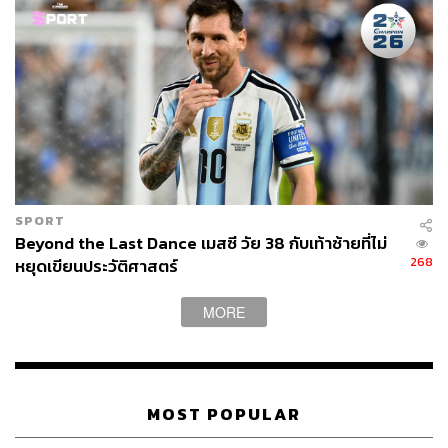
มันเป็นจุดพลิกผันครั้งแรกที่เปลี่ยนความสนใจของอาร์โนลด์
จากตารางหมากรุกสีขาวดำมาสู่สนามฟุตบอลสีเขียว
และจากตัวขุน ตัวเรือ ตัวม้า สู่ปีกซ้าย แบ็กขวา และลูก
ฟุตบอล
ความโชคดีของเขาคือการที่เขาเติบโตในครอบครัวและสิ่ง
แวดล้อมที่ดี การเลี้ยงดูของพ่อและแม่ที่เหมือนจะเข้มงวด แต่
โดยเนื้อแท้คือความรักและปรารถนาดีที่อยากเห็นเขาเติบโต
SPORT
Beyond the Last Dance เมสซี วัย 38 กับเท้าซ้ายที่ไม่
เป็นคนที่ดีและมีคุณภาพของสังคม
268
หยุดเขียนประวัติศาสตร์
ดังนั้นแรงกระตุ้นที่เขาได้รับในวัยเด็กจึงเป็นแรงกระตุ้นใน
MORE
ทางบวก
และพลังบวกนั้นก็กลายเป็นหนึ่งในต้นทุนชีวิตที่สำคัญที่สุด
สำหรับเขา เป็นเข็มนำทางที่ช่วยทำให้ไอ้หนูอาร์โนลด์ก้าว
เดินได้อย่างถูกต้องและปราศจากความกังวล
MOST POPULAR