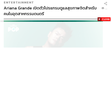
ENTERTAINMENT
ลด์
Ariana Grande เปิดตัวโปรแกรมดูแลสุขภาพจิตสำหรับ
...
คนในอุตสาหกรรมดนตรี
เขากลายเป็น ‘คนดัง’ ที่เด็กๆ พร้อมใจมานั่งฟังเรื่องของเขา
ในทุกอีเวนต์ที่เขาพร้อมจะเข้าร่วมเสมอ ขอให้เป็นงานของ
โรงเรียนเก่าหรืองานของมูลนิธิที่ช่วยเหลือเด็กๆ ในเมือง
ลิเวอร์พูล
แม้ว่าตัวอาร์โนลด์เองไม่ได้คิดว่าตัวเองเป็นดาวดังอะไร
แม้แต่น้อย
เพียงแต่ขึ้นชื่อว่าเป็นดาว อยู่ที่ไหนก็มีแสงส่องออกมา
K-POP
JYP จ่ายเงินกว่า 46 ล้านบาทต่อปี สำหรับการทำโรงอาหา
...
รออร์แกนิกในบริษัท