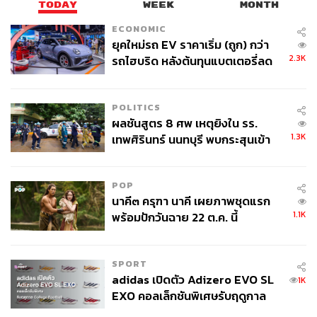
TODAY
WEEK
MONTH
ที่เหลือนั้นอยู่ที่ตัวของเขาเอง และโชคดีที่เขาเป็นเด็ก ‘รักดี’
ECONOMIC
มันเป็นหนึ่งในเหตุผลที่ทำให้เขาไปได้ไกลและเร็วกว่าคนอื่น
ยุคใหม่รถ EV ราคาเริ่ม (ถูก) กว่า
2.3K
รถไฮบริด หลังต้นทุนแบตเตอรี่ลด
ลง - จีนแห่บุกตลาดเกิดใหม่
POLITICS
ผลชันสูตร 8 ศพ เหตุยิงใน รร.
1.3K
เทพศิรินทร์ นนทบุรี พบกระสุนเข้า
จุดสำคัญ ‘ศีรษะ-หน้าอก’ ครูถูกยิง
4 นัด จากระยะไกล
POP
นาคี๓ ครุฑา นาคี เผยภาพชุดแรก
1.1K
พร้อมปักวันฉาย 22 ต.ค. นี้
SPORT
adidas เปิดตัว Adizero EVO SL
1K
คำชมจากฮีโร่และรอยเท้าที่เขาอยากเดินตาม
EXO คอลเล็กชันพิเศษรับฤดูกาล
ชื่อของอาร์โนลด์อาจไม่ได้ถึงขั้นเป็น ‘วันเดอร์คิด’ ที่
College Football