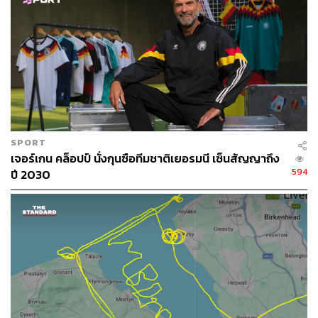
จากตารางหมากรุกสู่สนามฟุตบอล
เทรนต์ อเล็กซานเดอร์-อาร์โนลด์ หรือที่เหล่าเดอะค็อปเรียก
กันย่อๆ ว่า TAA (ไม่ใช่ TOA นะ) เป็นดาวรุ่งที่ได้รับโอกาส
แจ้งเกิดในตำแหน่งแบ็กขวาของลิเวอร์พูล และกลายเป็นผู้
เล่นตัวจริงในเวลานี้ เบียดชนะทั้งรุ่นพี่อย่าง นาธาเนียล ไคลน์
ที่ถึงจะหายจากอาการบาดเจ็บกลับมาก็ไม่สามารถช่วงชิง
ตำแหน่งคืนได้ เช่นกันกับ โจ โกเมซ อีกหนึ่งดาวรุ่งที่ได้
SPORT
โอกาสแจ้งเกิดก่อน แต่ทำผลงานได้ไม่ดีเท่า
เจอร์เกน คล็อปป์ นั่งกุนซือทีมชาติเยอรมนี เซ็นสัญญาถึง
594
ปี 2030
อาร์โนลด์เป็นนักเตะที่มีรูปร่างสูงโปร่ง มีความเร็วจัดจ้าน
และมีทีเด็ดอยู่ที่การเปิดบอลที่กล้าได้กล้าเสีย ซึ่งส่วนมากมัก
จะได้มากกว่าเสีย จนกลายเป็นหนึ่งในอาวุธเด็ดของลิเวอร์พูล
ทำให้สามารถพาทีมจบฤดูกาลด้วยการเป็นอันดับ 4 และ
เตรียมเข้าชิงชนะเลิศรายการยูฟ่าแชมเปียนส์ลีกในเวลานี้
แต่ก่อนจะมาถึงจุดนี้ได้ ไอ้หนูอาร์โนลด์เคยเป็นเด็กเนิร์ดที่อยู่
แต่ในห้องเรียนมาก่อน