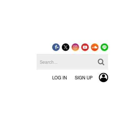
LOG IN
SIGN UP