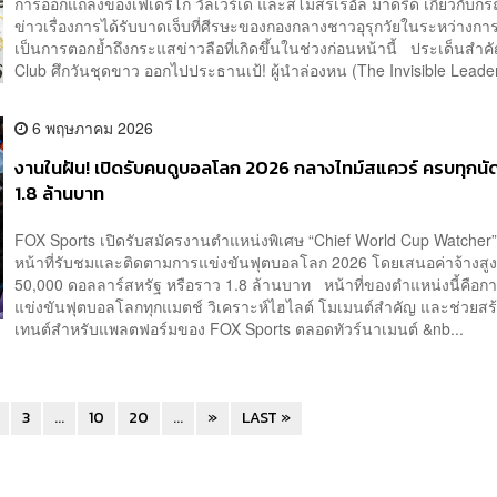
การออกแถลงของเฟเดริโก วัลเวร์เด และสโมสรเรอัล มาดริด เกี่ยวกับก
ข่าวเรื่องการได้รับบาดเจ็บที่ศีรษะของกองกลางชาวอุรุกวัยในระหว่างกา
เป็นการตอกย้ำถึงกระแสข่าวลือที่เกิดขึ้นในช่วงก่อนหน้านี้ ประเด็นสำ
Club ศึกวันชุดขาว ออกไปประธานเป้! ผู้นำล่องหน (The Invisible Leade
6 พฤษภาคม 2026
งานในฝัน! เปิดรับคนดูบอลโลก 2026 กลางไทม์สแควร์ ครบทุกนัด 
1.8 ล้านบาท
FOX Sports เปิดรับสมัครงานตำแหน่งพิเศษ “Chief World Cup Watcher” 
หน้าที่รับชมและติดตามการแข่งขันฟุตบอลโลก 2026 โดยเสนอค่าจ้างสูง
50,000 ดอลลาร์สหรัฐ หรือราว 1.8 ล้านบาท หน้าที่ของตำแหน่งนี้คือก
แข่งขันฟุตบอลโลกทุกแมตช์ วิเคราะห์ไฮไลต์ โมเมนต์สำคัญ และช่วยส
เทนต์สำหรับแพลตฟอร์มของ FOX Sports ตลอดทัวร์นาเมนต์ &nb...
3
...
10
20
...
»
LAST »