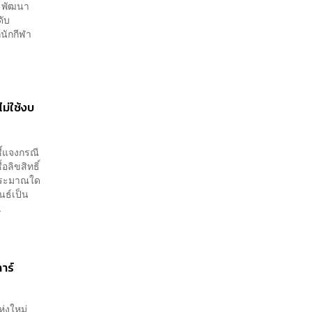
ะพัฒนา
ดับ
นักกีฬา
ม่ใช้งบ
ี้แจงกรณี
ลิขสิทธิ์
บประมาณใด
ธ์เป็น
.
าร์
่งใหม่