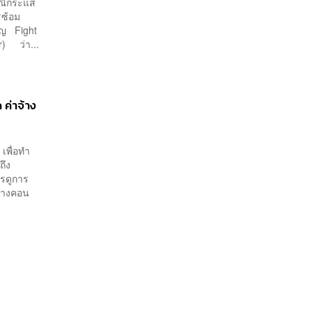
รณีกระแส
รซ้อม
คัญ Fight
r) ว่า...
ค่าจ้าง
เพื่อทำ
ถึง
ารดูการ
ร้างคอน