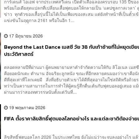
การ์เดนส์ ไอเอฟ จากประเทศสวีเดน เปิดตัวเสื้อฉลองครบรอบ 135 ปีขอ
พร้อมไอเดียสุดแปลกที่เปลี่ยนเสื้อฟุตบอลให้กลายเป็น ‘แคปซูลกาลเวลา’ 
ข่าว ทุกตัวของเสื้อรุ่นนี้ไม่ได้เป็นเพียงของสะสม แต่ยังทำหน้าที่เป็นตั๋ว
แข่งขันในฤดูกาล 2161 หรือในอีก 1...
17 มิถุนายน 2026
Beyond the Last Dance เมสซี วัย 38 กับเท้าซ้ายที่ไม่หยุดเขีย
ประวัติศาสตร์
ตลอดหลายปีที่ผ่านมา ผู้คนพยายามหาคำจำกัดความให้กับ ลิโอเนล เมสซี
คือยอดนักเตะ ตำนาน อัจฉริยะลูกหนัง ขณะที่อีกหลายคนมองว่าเขาคือนัก
ดีที่สุดเท่าที่โลกเคยมี สิ่งที่อธิบายตัวเขาได้ดีที่สุดอาจไม่ใช่สถิติหรือถ้วย
ทว่าเป็นความสามารถในการทำให้ผู้คนรู้สึกตื่นเต้นกับฟุตบอลอยู่เสมอ แม
ผ่านมากว่าสองทศวรรษนับตั้งแต่วันที่...
19 พฤษภาคม 2026
FIFA ตั้งราคาลิขสิทธิ์ฟุตบอลโลกอย่างไร และแต่ละชาติต้องจ่ายเ
ลิขสิทธิ์ฟุตบอลโลก 2026 ในประเทศไทย ยังไม่แน่ว่าจะจบลงอย่างไร แ