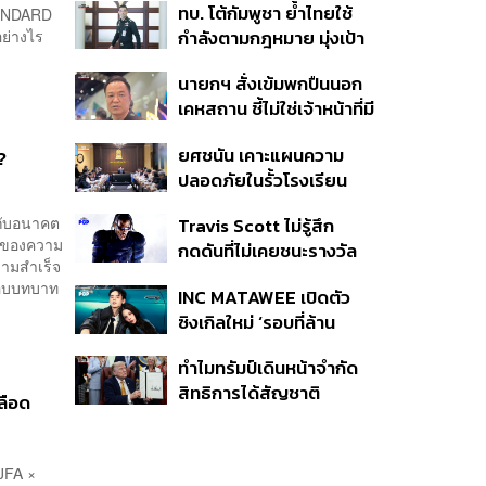
ทบ. โต้กัมพูชา ย้ำไทยใช้
TANDARD
ครั้ง ตลอด 10 ปีที่ผ่านมา
ย่างไร
กำลังตามกฎหมาย มุ่งเป้า
หมายทางทหาร ชี้ความเสีย
นายกฯ สั่งเข้มพกปืนนอก
หายไทยไม่อาจลบด้วย
เคหสถาน ชี้ไม่ใช่เจ้าหน้าที่มี
ข้อมูลบิดเบือน
โทษอุกฉกรรจ์ ปืนถูกขโมย
ยศชนัน เคาะแผนความ
ก่อเหตุ เจ้าของร่วมรับผิด
?
ปลอดภัยในรั้วโรงเรียน
90 วัน ส่งนักสุขภาพจิต
นกับอนาคต
Travis Scott ไม่รู้สึก
ดูแล-คุมเข้มคัดกรองสิ่ง
ผลของความ
กดดันที่ไม่เคยชนะรางวัล
ผิดกฎหมาย
วามสำเร็จ
แกรมมี่ แม้มีชื่อเข้าชิงมา
งมอบบทบาท
INC MATAWEE เปิดตัว
แล้ว 10 ครั้ง
ซิงเกิลใหม่ ‘รอบที่ล้าน
(Loop)’ ที่ได้ เน PERSES
ทำไมทรัมป์เดินหน้าจำกัด
มาแสดงในมิวสิกวิดีโอ
สิทธิการได้สัญชาติ
ลือด
อเมริกันโดยกำเนิดอีกครั้ง
แม้ศาลสูงสุดเคยตัดสิน
คัดค้าน
“JFA ×