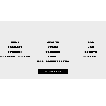
News
Wealth
Pop
Podcast
Video
Now
Opinion
Careers
Events
Privacy Policy
About
Contact
FOR ADVERTISING
MEMBERSHIP
© 2017-
2026
The Standard. All rights reserved.