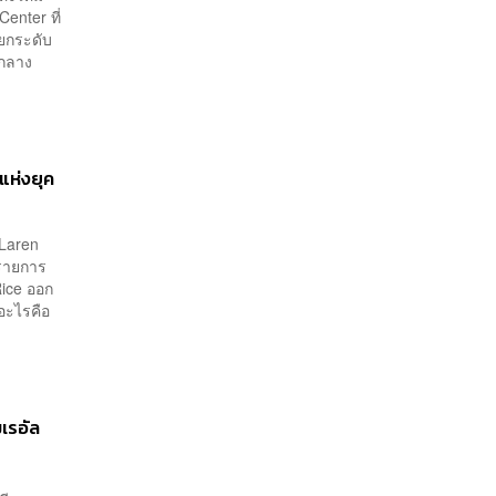
enter ที่
อยกระดับ
์กลาง
แห่งยุค
cLaren
นรายการ
Rice ออก
อะไรคือ
มเรอัล