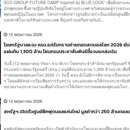
SCO GROUP FUTURE CAMP inspired by BLUE LOCK” เพื่อค้นหาแล
นักฟุตบอลเชื้อสายญี่ปุ่นที่เติบโตอยู่ในต่างประเทศ หวังต่อยอดสู่การยกระ
ฟุตบอลญี่ปุ่นในอนาคต โครงการดังกล่าวถูกอธิบายว่าเป็นเสมือนศูนย์ฝึก
แห่งชาติในเวอร์ชันต่างประเทศ ที่มุ่งสร้างเครือข่ายกับนั...
12 พฤษภาคม 2026
โฆษกรัฐบาลแจง ครม.แค่รับทราบถ่ายทอดสดบอลโลก 2026 ยันไ
แผ่นดิน 1,300 ล้าน โยนกรมประชาสัมพันธ์ชี้แจงแหล่งเงิน
วันนี้ (12 พฤษภาคม) รัชดา ธนาดิเรก โฆษกประจำสำนักนายกรัฐมนตรี ช
กระแสข่าวคณะรัฐมนตรี (ครม.) อนุมัติงบประมาณ 1,300 ล้านบาท เพื่อซื้อ
ถ่ายทอดสดฟุตบอลโลก 2026 ว่า วันนี้ ครม.ยังไม่มีการพิจารณาเรื่องง
ๆ โดยมติดังกล่าวเป็นเพียงการรับทราบ และมอบหมายให้กรมประชาสัมพัน
หน่วยงานประสานงานเพื่อดำเนินการให้เกิดการถ่ายทอดสดฟุตบอลโลก..
12 พฤษภาคม 2026
สหรัฐฯ เปิดตัวศูนย์ฝึกฟุตบอลแห่งใหม่ มูลค่ากว่า 250 ล้านดอลล
สหพันธ์ฟุตบอลสหรัฐอเมริกา เปิดตัวสำนักงานใหญ่และศูนย์ฝึกแห่งชาติแห