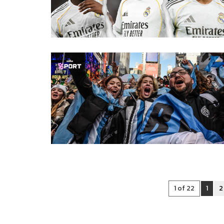
1 of 22
1
2