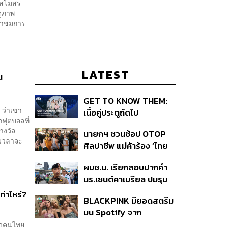
งสโมสร
ดูภาพ
เข้าชมการ
LATEST
น
GET TO KNOW THEM:
 ว่าเขา
เนื้อคู่ประตูถัดไป
ฟุตบอลที่
รางวัล
นายกฯ ชวนช้อป OTOP
้เวลาจะ
ศิลปาชีพ แม่ค้าร้อง ‘ไทย
ช่วยไทย พลัส’ สุดยอด
ผบช.น. เรียกสอบปากคำ
ถามมีต่อไหม นายกฯ ตอบ
นร.เซนต์คาเบรียล ปมรุม
‘เดี๋ยวจะพยายาม’
ทำร้ายเพื่อน-ใช้ปืนขู่ สั่ง
ท่าไหร่?
BLACKPINK มียอดสตรีม
ดำเนินคดีแล้ว
บน Spotify จาก
ประเทศไทยสูงถึง 536 ล้าน
ล้วคนไทย