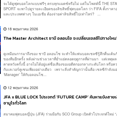
จะได้ดูฟุตบอลโลกแบบฟรีๆ ครบทุกแมตช์หรือไม่ แต่ในโพสต์นี้ THE S
SPORT จะพาไปดูรายละเอียดของลิขสิทธิ์ฟุตบอลโลก ว่า FIFA ตั้งราคาอ
และประเทศต่างๆ ในเอเชีย ต้องจ่ายค่าลิขสิทธิ์ไปเท่าไหร่? ...
18 พฤษภาคม 2026
The Master Architect ชาบี อลอนโซ จะเปลี่ยนเชลซีไปทางไหน
ดูเหมือนการมาถึงของ ชาบี อลอนโซ จะทำให้แฟนบอลเชลซีรู้สึกตื่นเต้
ของทีมอีกครั้ง หลังผ่านช่วงเวลาที่ย่ำแย่ตลอดฤดูกาลที่ผ่านมา แต่เหตุ
คาดหวังครั้งนี้ อาจไม่ได้อยู่แค่ชื่อเสียงของอดีตกองกลางระดับโลก หรือค
กับเลเวอร์คูเซนเพียงอย่างเดียว เพราะสิ่งสำคัญกว่านั้นคือ เชลซีกำลั
‘Manager’ ให้กับอลอนโซ...
12 พฤษภาคม 2026
JFA x BLUE LOCK โปรเจกต์ ‘FUTURE CAMP’ ค้นหาแข้งสายเ
ซามูไรทั่วโลก
สมาคมฟุตบอลญี่ปุ่น (JFA) ร่วมมือกับ SCO Group เปิดตัวโปรเจกต์ใหม่ 