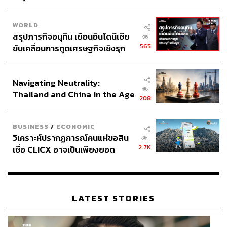
ท่องเที่ยว ปวีนา ชี้ว่า งานวิจัยในต่างประเทศจำนวนมากพบ
ว่า
WORLD
สรุปภารกิจอนุทิน เยือนอินโดนีเซีย
“ค่า PSC มีสัดส่วนเพียง 5% ของราคาตั๋วโดยสารเท่านั้น
565
ขับเคลื่อนการทูตเศรษฐกิจเชิงรุก
และแทบไม่มีผลต่อการตัดสินใจเลือกจุดหมายปลายทางของ
ประกาศหุ้นส่วนยุทธศาสตร์ไทย –
นักเดินทาง”
อินโดนีเซีย
Navigating Neutrality:
เช่น สิงคโปร์ ซึ่งมีการปรับขึ้นค่า PSC ต่อเนื่อง รวมถึงจัดเก็บ
Thailand and China in the Age
เงินล่วงหน้าเพื่อนำไปลงทุนก่อสร้างอาคารผู้โดยสารแห่ง
208
of a New Global Order
ใหม่ในอนาคต ขณะที่ไทยยังคงจัดเก็บในระดับที่มุ่งรองรับ
ต้นทุนเป็นหลัก
BUSINESS
/
ECONOMIC
วิเคราะห์ปรากฏการณ์คนแห่ขอสิน
ส่วนด้านโครงสร้างรายได้ของ AOT นั้น กำไรหลักของบริษัท
2.7K
เชื่อ CLICX อาจเป็นเพียงยอด
มาจากธุรกิจ Non-Aeronautical Revenue (รายได้ที่ไม่เกี่ยว
ภูเขาน้ำแข็ง ของปัญหาหนี้ครัว
กับกิจการการบิน )
เรือนไทยที่ถูกซุกไว้
ขณะที่ รายได้จากกิจการการบินโดยตรงยัง ‘ขาดทุน’ โดยที่
LATEST STORIES
ผ่านมา AOT ใช้วิธีนำกำไรจากธุรกิจเชิงพาณิชย์เข้ามา
ชดเชยเพื่อรักษาอัตราค่า PSC เดิม