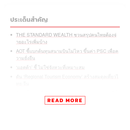
ประเด็นสำคัญ
THE STANDARD WEALTH ชวนสรุปคนไทยต้องจ่
ายอะไรเพิ่มบ้าง
AOT ชี้แบกต้นทุนสนามบินไม่ไหว ขึ้นค่า PSC เพื่อค
วามยั่งยืน
‘แอตต้า’ ชี้ ไม่ใช่จังหวะที่เหมาะสม
ดัน ‘Regional Tourism Economy’ สร้างสมดุลเที่ยวไ
ทย-จีน
ค้านเก็บ ‘ภาษีเดินทางขาออก’ 1,000 บาท ‘ไม่ถูกที่ ไ
ม่ถูกเวลา’
READ MORE
“เราไม่ได้คัดค้านหลักการ แต่ต้องดูว่าเหมาะสมหรือ
ไม่”
ชงรัฐ 3 มาตรการ ประคองภาคท่องเที่ยว