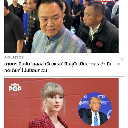
“ปีนี้ช่วงตรุษจีนตลาดจีนเข้ามา เราได้รับอานิสงส์จากภาพ
ลักษณ์ด้านความปลอดภัยที่ดีขึ้น รวมถึงความสัมพันธ์ไทย-
จีนที่ดีขึ้นหลังการเสด็จเยือนจีนของพระบาทสมเด็จ
POLITICS
พระเจ้าอยู่หัวรัชกาลที่ 10”
นายกฯ ยืนยัน ‘ฉลอง เรี่ยวแรง’ ปัจจุบันเป็นฆาตกร ดำเนิน
...
คดีเต็มที่ ไม่มีข้อยกเว้น
ในช่วงวันหยุดตรุษจีน มีนักท่องเที่ยวจีนเดินทางเข้าไทยราว
248,000 คน จากนักท่องเที่ยวจีนที่เดินทางทั่วโลกกว่า 4.38
ล้านคน คิดเป็นสัดส่วนประมาณ 5-6% ซึ่งใกล้เคียงกับช่วงปี
2019 ก่อนโควิดที่ไทยครองสัดส่วนนักท่องเที่ยวจีนสูงสุด
“ตัวเลข 4 เดือนที่ผ่านมา ตลาดจีนยังเป็นบวก ปีนี้จริงๆ น่าจะ
เป็นปีที่ดีอีกปีหนึ่ง”