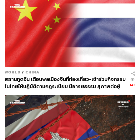
ขณะที่ ส่วนที่ 3 แนวคิดจัดเก็บ
ค่าธรรมเนียมนักท่องเที่ยวต่าง
ชาติ
หรือ “Tourism Tax” ก็อาจมีผลต่อการตัดสินใจมาเที่ยว
ไทย
ข่าวที่เกี่ยวข้อง:
หรือภาพจำ ‘สยามเมืองยิ้ม’ เรากำลังหายไป? ทำไมไท
ยแพ้เกมท่องเที่ยว จีน-เกาหลีใต้-รัสเซีย บินข้ามไทยไปเ
WORLD
/
CHINA
วียดนาม-ญี่ปุ่นแทน
สถานทูตจีน เตือนพลเมืองจีนที่ท่องเที่ยว-เข้าร่วมกิจกรรม
TDRI เปิดปม AOT จ่อขึ้นค่าบริการผู้โดยสารขาออก อ้า
142
ในไทยให้ปฏิบัติตามกฎระเบียบ มีอารยธรรม สุภาพต่อผู้
งรองรับต้นทุนอนาคต แม้กำไรมหาศาล ชี้ขาดความโป
อื่น
ร่งใส เสี่ยงทุบความเชื่อมั่นท่องเที่ยวไทย
ทำไม ‘อินเดีย’ คือจิ๊กซอว์ตัวสำคัญ พลิกเกมท่องเที่ยวไ
ทยยุคใหม่ ‘Healing is the New Luxury’ ในวันที่โลกที่ไ
ม่แน่นอน
ในวันที่โลกแข่งกันโต แต่ทำไม ‘ภูฏาน’ เลือกวัด ‘ความ
สุข’ ของประชากร แทนตัวเลขการเติบโตของ GDP