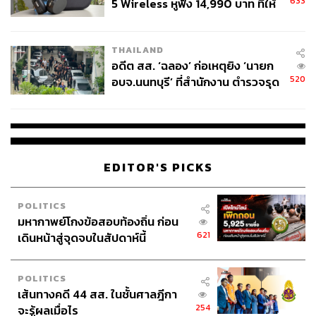
633
5 Wireless หูฟัง 14,990 บาท ที่ให้
ผู้ใช้ถอดเปลี่ยนแบตเองได้ ก่อนกฎ
ดังนั้น การปรับขึ้นค่า PSC เป็นส่วนหนึ่งของการ ‘ปรับสมดุล
EU บังคับปีหน้า
รายได้’ เพื่อความยั่งยืน ทั้งการดำเนินงานและการลงทุน
THAILAND
โครงสร้างพื้นฐาน
อดีต สส. ‘ฉลอง’ ก่อเหตุยิง ‘นายก
520
อบจ.นนทบุรี’ ที่สำนักงาน ตำรวจรุด
“ปัจจุบันสนามบินสุวรรณภูมิรองรับผู้โดยสารเกินขีดความ
ลงพื้นที่
สามารถไปมากแล้ว โดยแม้โครงสร้างเดิมจะรองรับผู้
โดยสารได้ราว 45 ล้านคนต่อปี แต่ปัจจุบันมีผู้ใช้บริการสูง
กว่า 62 ล้านคนต่อปี ส่งผลให้หลายพื้นที่ภายในสนามบิน
แออัด ทั้งจุดเช็กอิน ทางเข้าอาคาร และพื้นที่รับสัมภาระ”
EDITOR'S PICKS
นอกจากนี้ AOT ยังมีแผนยกระดับ ‘Level of Service’ ของ
POLITICS
สนามบินไทยให้เทียบเท่าสนามบินชั้นนำของโลก ผ่านการ
มหากาพย์โกงข้อสอบท้องถิ่น ก่อน
พัฒนาพื้นที่พักผ่อน พื้นที่ทำงาน ห้องสำหรับครอบครัวและ
621
เดินหน้าสู่จุดจบในสัปดาห์นี้
เด็ก รวมถึงสิ่งอำนวยความสะดวกที่ตอบโจทย์ผู้โดยสาร
หลากหลายกลุ่มยิ่งขึ้น
POLITICS
เส้นทางคดี 44 สส. ในชั้นศาลฎีกา
แม้หลายฝ่ายกังวลว่าการปรับขึ้นค่า PSC อาจกระทบการ
254
จะรู้ผลเมื่อไร