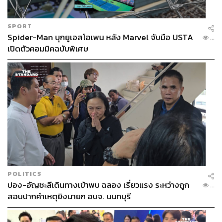
ท่องเที่ยวต่างชาติ โดยเฉพาะจีน จะฟื้นตัวในทิศทางบวก แต่
ยังต้องเผชิญแรงกดดันทั้งวิกฤตสงครามตะวันออกกลาง
SPORT
ปัญหาเที่ยวบิน และต้นทุนการเดินทางที่เพิ่มขึ้น
Spider-Man บุกยูเอสโอเพน หลัง Marvel จับมือ USTA
...
เปิดตัวคอมมิคฉบับพิเศษ
อดิษฐ์ ชัยรัตนานนท์ เลขาธิการสมาคมไทยธุรกิจการท่อง
เที่ยว (ATTA) หรือ แอตต้า
เปิดเผย ‘THE STANDARD
WEALTH’ ว่า ภาพรวมตลาดท่องเที่ยวในช่วงต้นปีถือว่าเป็น
ไปในทิศทางที่ดี โดยเฉพาะตลาดจีนที่เริ่มกลับมาฟื้นตัว
ชัดเจน หลังไทยปรับปรุงภาพลักษณ์ด้านความปลอดภัยได้ดี
ขึ้น
POLITICS
ปอง-อัญชะลีเดินทางเข้าพบ ฉลอง เรี่ยวแรง ระหว่างถูก
...
สอบปากคำเหตุยิงนายก อบจ. นนทบุรี