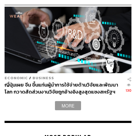
โดย AOT ตรึงอัตราค่า PSC มาเป็นเวลากว่า 19 ปีแล้ว ขณะ
ECONOMIC
/
BUSINESS
ที่ ต้นทุนการบริหารสนามบินเพิ่มสูงขึ้นอย่างต่อเนื่อง
ญี่ปุ่นเผย จีน ขึ้นแท่นผู้นำการใช้จ่ายด้านวิจัยและพัฒนา
130
โลก กวาดสัดส่วนงานวิจัยถูกอ้างอิงสูงสุดแซงสหรัฐฯ
ทั้งจากภาวะเงินเฟ้อ การพัฒนาเทคโนโลยี ตลอดจน
มาตรฐานด้านความปลอดภัยและการบริการที่สนามบินทั่ว
MORE
โลกต่างเร่งยกระดับเพื่อแข่งขันดึงดูดสายการบินและผู้
โดยสารระหว่างประเทศ
ทั้งนี้ ต้นทุนของสนามบินไม่ได้จำกัด อยู่เพียงอาคารหรือสิ่ง