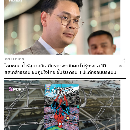
อย่างไรก็ตาม เมื่อแผนการลงทุนในอนาคตมีขนาดใหญ่ขึ้น
ทั้งการขยายสนามบินสุวรรณภูมิ เชียงใหม่ ภูเก็ต และสนาม
บินภูมิภาคอื่น ๆ จึงเห็นว่าจำเป็นต้องปรับโครงสร้างรายได้ให้
สะท้อนต้นทุนที่แท้จริงมากขึ้น
ท้ายที่สุด AOT ยืนยันว่า “การปรับขึ้นค่า PSC ในครั้งนี้ไม่ได้
มีเป้าหมายเพื่อเพิ่มผลกำไรระยะสั้น แต่เป็นการวางรากฐาน
เพื่อรักษามาตรฐานความปลอดภัย ยกระดับคุณภาพบริการ
POLITICS
ไชยชนก ย้ำรัฐบาลมีเสถียรภาพ-มั่นคง ไม่รู้กระแส 10
และเสริมขีดความสามารถในการแข่งขันของสนามบินไทย
...
สส.กล้าธรรม ซบภูมิใจไทย ชี้ปรับ ครม. 1 ปีแค่กรอบประเมิน
ท่ามกลางการแข่งขันของอุตสาหกรรมการบินโลกที่ทวี
โยนนายกฯ ตัดสินใจ
ความเข้มข้นมากขึ้นทุกปี”
‘แอตต้า’ ชี้ ไม่ใช่จังหวะที่เหมาะสม
สมาคมไทยธุรกิจการท่องเที่ยว (ATTA) สะท้อนภาพรวมภาค
การท่องเที่ยวไทยในช่วง 4 เดือนแรกของปี 2569 แม้ตลาดนัก