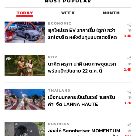
MOST POPULAR
อำนวยความสะดวกที่ผู้โดยสารมองเห็นเท่านั้น แต่ยังรวมถึง
ระบบรักษาความปลอดภัยตามมาตรฐานองค์การการบิน
TODAY
WEEK
MONTH
พลเรือนระหว่างประเทศ (ICAO)
ECONOMIC
ยุคใหม่รถ EV ราคาเริ่ม (ถูก) กว่า
โดยที่ผ่านมา รายได้จากค่า PSC สามารถครอบคลุมต้นทุน
3.4K
รถไฮบริด หลังต้นทุนแบตเตอรี่ลด
ด้านกิจการการบิน (Aeronautical Revenue) ได้เพียง
ลง - จีนแห่บุกตลาดเกิดใหม่
ประมาณ 60-70%
POP
ส่งผลให้ AOT ต้องนำรายได้จากธุรกิจเชิงพาณิชย์ หรือ Non-
นาคี๓ ครุฑา นาคี เผยภาพชุดแรก
Aeronautical Revenue อาทิ ดิวตี้ฟรี ร้านค้า ร้านอาหาร และ
2.4K
พร้อมปักวันฉาย 22 ต.ค. นี้
สัมปทานต่าง ๆ เข้ามาชดเชยต้นทุนมาโดยตลอด
โครงสร้างดังกล่าวเริ่มขาดความสมดุล เนื่องจากภาระต้นทุน
THAILAND
เมื่อถนนกลายเป็นรันเวย์ ‘แยกริน
ถูกผลักไปยังผู้ประกอบการเชิงพาณิชย์มากเกินไป จนทำให้
1.7K
คำ’ จัด LANNA HAUTE
ค่าเช่าและค่าตอบแทนสูงขึ้น ส่งผลต่อความสามารถในการ
COUTURE กลางสายฝน
ดำเนิน ธุรกิจของผู้ประกอบการบางราย
BUSINESS
โดยเฉพาะในสนามบินดอนเมืองที่พบปัญหาร้านค้าปิดกิจการ
ลองใช้ Sennheiser MOMENTUM
อยู่เป็นระยะ