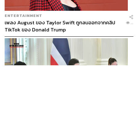
อย่างไรก็ตาม สถานการณ์สงครามในตะวันออกกลางกลับ
กลายเป็นปัจจัยลบสำคัญ ยังคงส่งผลกระทบต่อเที่ยวบินและ
ตลาดระยะไกล โดยเฉพาะนักท่องเที่ยวจากตะวันออกกลาง
ENTERTAINMENT
เพลง August ของ Taylor Swift ถูกลบออกจากคลิป
...
TikTok ของ Donald Trump
“พอเจอวิกฤตสงครามอ่าวเปอร์เซีย ทำให้ตลาดระยะไกลมี
ปัญหาเรื่องไฟลต์บิน ส่งผลกระทบภาพรวม แม้ตลาดจีนและ
อินเดียจะเข้ามาทดแทนได้บางส่วน แต่ก็ยังไม่เพียงพอ”
ดัน ‘Regional Tourism Economy’ สร้างสมดุลเที่ยว
ไทย-จีน
อดิษฐ์ มองว่า แนวทางสำคัญในระยะต่อไปคือ การสร้าง
สมดุลด้านการเดินทางระหว่างประเทศ โดยเฉพาะตลาดจีน
และอินเดีย ผ่านแนวคิด “Regional Tourism Economy”
POLITICS
ศุภจี เปิดเกม 4 คณะทำงานเศรษฐกิจ เร่งปลดล็อกกฎ ดัน
...
“เราต้องทำเรื่อง Two-way Tourism คือคนไทยไปจีน คนจีน
ชุมชน-เอสเอ็มอีเป็นเครื่องยนต์ใหม่
มาไทย เพื่อให้เที่ยวบินมีความสมดุล”