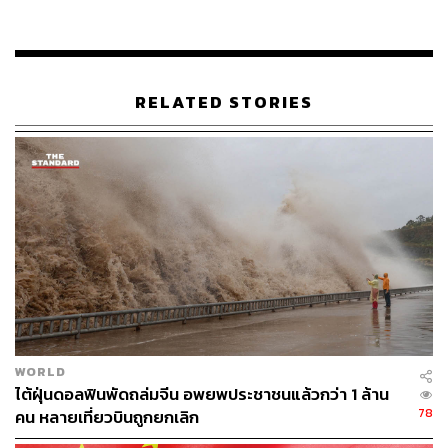
อะไรเพิ่มบ้าง
ส่วนแรกการปรับขึ้นค่าบริการผู้โดยสารขาออกระหว่าง
ประเทศ หรือ Passenger Service Charge (PSC) หลังคณะ
RELATED STORIES
กรรมการการบินพลเรือน (กบร.) มีมติเห็นชอบให้
บริษัท ท่าอ
ากาศยานไทย จำกัด (มหาชน) หรือ AOT
ปรับอัตราค่าบริการ
ใน 6 สนามบินหลัก ได้แก่
สุวรรณภูมิ ดอนเมือง เชียงใหม่ ภูเก็ต หาดใหญ่ และเชียงราย
จากเดิม 730 บาท เป็น 1,120 บาท เพิ่มขึ้นราว 53% และจะมี
ผลตั้งแต่วันที่ 20 มิถุนายน 2569
เป็นต้นไป
อีกส่วนที่อยู่ระหว่างการศึกษา คือ ภาษีการเดินทางออกนอก
ราชอาณาจักร หรือ เรียกง่ายๆว่า
‘Exit Fee’
ซึ่งรัฐบาลมี
แนวคิดจัดเก็บเพิ่มเติมจากผู้เดินทางออกนอกประเทศ
WORLD
ไต้ฝุ่นดอลฟินพัดถล่มจีน อพยพประชาชนแล้วกว่า 1 ล้าน
โดยมีการพูดถึงตัวเลขเบื้องต้นราว 1,000 บาทต่อคน ซึ่งขณะ
78
คน หลายเที่ยวบินถูกยกเลิก
นี้
‘ยังอยู่ระหว่างการศึกษารายละเอียดโดยกรมสรรพากร’