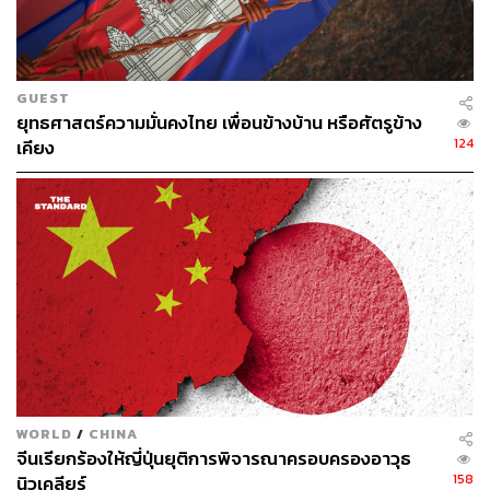
GUEST
AOT ชี้แบกต้นทุนสนามบินไม่ไหว ขึ้นค่า PSC เพื่อ
ยุทธศาสตร์ความมั่นคงไทย เพื่อนข้างบ้าน หรือศัตรูข้าง
ความยั่งยืน
124
เคียง
ปวีณา จริยิติพงศ์ กรรมการผู้อำนวยการใหญ่ บริษัท ท่า
อากาศยานไทย จำกัด (มหาชน) หรือ AOT เปิดเผยกับ THE
STANDARD WEALTH ถึงกรณีการปรับขึ้นค่าบริการผู้
โดยสารขาออกระหว่างประเทศ (Passenger Service
Charge: PSC) ในที่จะ
มีผลตั้งแต่วันที่ 20 มิถุนายนนี้
ว่า มี
ความจำเป็นต่อ การรักษามาตรฐานและศักยภาพการ
แข่งขันของสนามบินไทยในระยะยาว
WORLD
/
CHINA
จีนเรียกร้องให้ญี่ปุ่นยุติการพิจารณาครอบครองอาวุธ
158
นิวเคลียร์