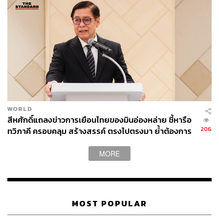
ประชาชนเป็นศูนย์กลาง
WORLD
สีหศักดิ์แถลงข่าวการเยือนไทยของมินอ่องหล่าย ชี้หารือ
206
ทวิภาคี ครอบคลุม สร้างสรรค์ ตรงไปตรงมา ย้ำต้องการ
ให้เมียนมากลับสู่อาเซียน
MORE
ปัจจุบัน ภูฏานมีประชากรราว 7-8 แสนคน เป็นประเทศขนาด
เล็กในแถบเทือกเขาหิมาลัย ประชากรส่วนใหญ่ยังประกอบ
อาชีพเกษตรกรรม ป่าไม้ และปศุสัตว์ ขณะเดียวกัน ผู้คนยังคง
MOST POPULAR
สวมชุดประจำชาติในชีวิตประจำวัน ซึ่งสะท้อนการรักษาอัต