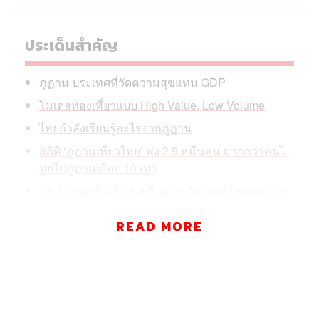
ประเด็นสำคัญ
ภูฏาน ประเทศที่วัดความสุขแทน GDP
โมเดลท่องเที่ยวแบบ High Value, Low Volume
ไทยกำลังเรียนรู้อะไรจากภูฏาน
สถิติ ‘ภูฏานเที่ยวไทย’ พุ่ง 2.9 หมื่นคน มากกว่าคนไ
ทยไปภูฏานเกือบ 10 เท่า
เปิดต้นทุนทริปเริ่ม 6 หมื่นบาท กับโจทย์ใหญ่ตลาดนั
กท่องเที่ยว
READ MORE
ยอดนักท่องเที่ยวพุ่ง ดันรายได้ SDF ทะลุ
พาทัวร์สถานที่ท่องเที่ยวยอดนิยม
ประเทศแห่งนี้ไม่มีป้ายโฆษณาขนาดยักษ์ ไม่มีความเร่งรีบ