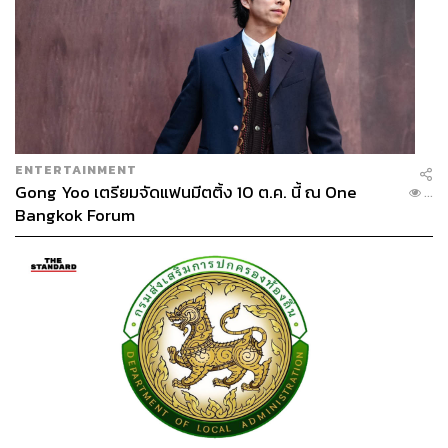
เข้าใจ (MOU) เพื่อส่งเสริมการท่องเที่ยวเชื่อมโยงสอง
อาณาจักร มุ่งดึงดูดนักท่องเที่ยวระดับ High-end และกลุ่ม
Medical Tourism
ฐาปนีย์ เกียรติไพบูลย์ ผู้ว่าการ ททท. กล่าวว่า กิจกรรมครั้งนี้
เป็นการต่อยอดกลยุทธ์ Two Kingdoms, One Destination
หรือ สองประเทศ หนึ่งจุดหมายปลายทาง ที่ดำเนินมาอย่างต่อ
ENTERTAINMENT
เนื่อง โดยในปี 2569 ททท. จะเน้นสร้างเครือข่ายทางธุรกิจ
Gong Yoo เตรียมจัดแฟนมีตติ้ง 10 ต.ค. นี้ ณ One
...
(B2B) และแลกเปลี่ยนนักท่องเที่ยวคุณภาพสูง
Bangkok Forum