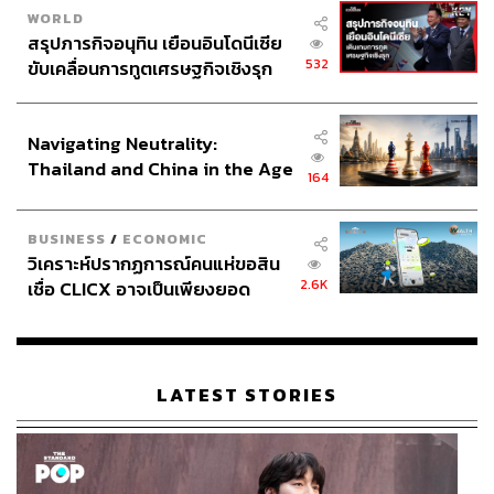
WORLD
เที่ยวในปัจจุบันไม่ได้ถูกมองเพียงเรื่องรายได้อีกต่อไป แต่ยัง
สรุปภารกิจอนุทิน เยือนอินโดนีเซีย
รวมไปถึงผลกระทบต่อวัฒนธรรม สิ่งแวดล้อม และคุณภาพ
532
ขับเคลื่อนการทูตเศรษฐกิจเชิงรุก
ชีวิตของผู้คนด้วย
ประกาศหุ้นส่วนยุทธศาสตร์ไทย –
อินโดนีเซีย
Navigating Neutrality:
Thailand and China in the Age
164
of a New Global Order
BUSINESS
/
ECONOMIC
วิเคราะห์ปรากฏการณ์คนแห่ขอสิน
2.6K
เชื่อ CLICX อาจเป็นเพียงยอด
ภูเขาน้ำแข็ง ของปัญหาหนี้ครัว
เรือนไทยที่ถูกซุกไว้
LATEST STORIES
ที่ผ่านมา ททท. เดินหน้าผลักดันความร่วมมือด้านการท่อง
เที่ยวระหว่างไทยและภูฏาน ผ่านการลงนามบันทึกความ