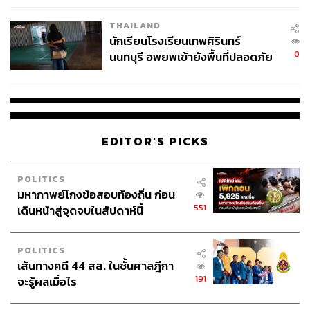
อย่างไรก็ตาม แม้ภูฏานจะถูกยกให้เป็นต้นแบบด้านความสุข
เวลล์ฯ’ ฟ้อง ‘โทน บางแค’ ผิดนัด
แต่ภายใต้ภาพของความสงบ ประเทศเล็กๆ แห่งนี้ยังต้อง
THAILAND
จ่ายหนี้-แอบระบุแบรนด์
นักเรียนโรงเรียนเทพศิรินทร์
เผชิญโจทย์ท้าทายจากโลกยุคใหม่ ทั้งเรื่องการเติบโตทาง
0
นนทบุรี อพยพเข้ายังพื้นที่ปลอดภัย
เศรษฐกิจ การสร้างงาน และการที่คนรุ่นใหม่เริ่มออกไป
ชั่วคราว หลังเหตุใช้อาวุธปืนภายใน
ทำงานต่างประเทศมากขึ้น
โรงเรียนคลี่คลาย
โมเดลท่องเที่ยวแบบ High Value, Low Volume
EDITOR'S PICKS
ในขณะที่หลายประเทศทั่วโลกพยายามดึงดูดนักท่องเที่ยวให้
POLITICS
มากที่สุด ภูฏานกลับเลือกจำกัดจำนวนนักท่องเที่ยวตั้งแต่แรก
มหากาพย์โกงข้อสอบท้องถิ่น ก่อน
ภายใต้แนวคิด High Value, Low Volume ที่เน้นคุณภาพ
551
เดินหน้าสู่จุดจบในสัปดาห์นี้
มากกว่าปริมาณ และกำลังเป็นโมเดลที่หลายประเทศ รวมถึง
ไทย เริ่มให้ความสนใจมากขึ้น
POLITICS
เส้นทางคดี 44 สส. ในชั้นศาลฎีกา
ระหว่างการเดินทางครั้งนี้ ทีมงาน THE STANDARD
191
จะรู้ผลเมื่อไร
WEALTH ได้ร่วมเดินทางกับการท่องเที่ยวแห่งประเทศไทย
และผู้ประกอบการด้านการท่องเที่ยว ทำให้เห็นว่า การท่อง