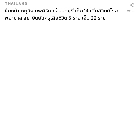
ทางครั้งนี้ มีเป้าหมายเพื่อออกแบบแพ็กเกจให้กับนักท่องเที่ยว
THAILAND
กลุ่มพรีเมียม ที่มองหาความสงบและประสบการณ์ท่องเที่ยว
คืบหน้าเหตุยิงเทพศิรินทร์ นนทบุรี เด็ก 14 เสียชีวิตที่โรง
...
เชิงธรรมชาติ
พยาบาล สธ. ยืนยันครูเสียชีวิต 5 ราย เจ็บ 22 ราย
ในทางกลับกัน ไทยถือเป็นหนึ่งในจุดหมายปลายทางสำคัญ
ของชาวภูฏาน โดยเฉพาะด้านการศึกษาและการรักษา
สุขภาพ ปัจจุบันโรงพยาบาลไทยหลายแห่ง เช่น โรงพยาบาล
กรุงเทพ, โรงพยาบาลบำรุงราษฎร์ และ สมิติเวช ได้เปิด
สำนักงานตัวแทนในภูฏาน เพื่ออำนวยความสะดวกให้ชาว
ภูฏานที่เดินทางมารักษาสุขภาพในไทย
News
Wealth
Pop
Podcast
Video
Now
ททท. คาดหวังว่า ความร่วมมือครั้งนี้จะช่วยขยายรายได้จาก
Opinion
Careers
Events
การท่องเที่ยวเชิงคุณภาพ โดยเฉพาะกลุ่ม Wellness &
Privacy
About
Contact
Experiential Tourism
Policy
FOR
ขณะเดียวกัน การดึงดูดนักท่องเที่ยวชาวภูฏานให้เดินทางมา
ADVERTISING
ไทยในช่วง Peak Season ระหว่างเดือนพฤศจิกายน-
MEMBERSHIP
กุมภาพันธ์ เพื่อท่องเที่ยวทะเลในกรุงเทพฯ พัทยา ภูเก็ต และ
กระบี่ ยังช่วยสร้างเม็ดเงินหมุนเวียนให้เศรษฐกิจท้องถิ่นได้