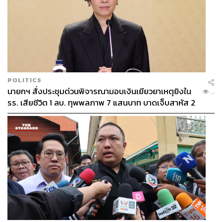
การบิน Drukair, Bhutan Airlines และ Heli Bhutan เพื่อหารือ
โอกาสทางการค้าและการลงทุนร่วมกัน
อีกทั้งปัจจุบัน ไทยและภูฏานมีเที่ยวบินเชื่อมต่อรวม 18 เที่ยว
บินต่อสัปดาห์ จาก 2 สายการบินหลัก ได้แก่ Drukair และ
Bhutan Airlines โดยคิดเป็นจำนวนที่นั่งกว่า 8.3 หมื่นที่นั่งต่อ
ปี สะท้อนศักยภาพในการรองรับการเดินทางที่เพิ่มขึ้นใน
POLITICS
นายกฯ สั่งประชุมด่วนพิจารณามอบเงินเยียวยาเหตุยิงใน
อนาคต
...
รร. เสียชีวิต 1 ลบ. ทุพพลภาพ 7 แสนบาท บาดเจ็บสาหัส 2
แสนบาท บาดเจ็บเล็กน้อย 1 แสนบาท
ไทยกำลังเรียนรู้อะไรจากภูฏาน
ฐาปนีย์กล่าวเพิ่มเติมว่า นักท่องเที่ยวทั่วไปที่เดินทางเข้า
ภูฏานต้องชำระค่าธรรมเนียม Sustainable Development
Fee (SDF) สูงถึง 200 ดอลลาร์ต่อคน หรือประมาณ 7,400
บาท ทำให้การนำผู้ประกอบการไทย เช่น Bhutan Center,
Merit Explorer, Beeline Tour และ Go Together ที่ร่วมเดิน