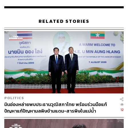
ภูฏาน ประเทศที่วัดความสุขแทน GDP
RELATED STORIES
ในช่วงแรก แนวคิดเรื่อง ‘ความสุขมวลรวมประชาชาติ’ อาจ
ดูเหมือนเป็นเพียงสโลแกนของประเทศ แต่เมื่อได้เดินทางมา
สัมผัสจริงกลับพบว่า แนวคิดนี้ฝังอยู่ในวิถีชีวิตของผู้คน ตั้งแต่
การท่องเที่ยว การใช้ชีวิต ไปจนถึงนโยบายภาครัฐ
หากย้อนกลับไปถึงจุดเริ่มต้น ภูฏานเลือกใช้แนวคิด GNH
(Gross National Happiness) หรือ ‘ความสุขมวลรวม
ประชาชาติ’ แทนตัวเลข GDP ไม่ใช่เพียงการเปลี่ยนชื่อเรียก
ตัวชี้วัดทางเศรษฐกิจ แต่คือการเปลี่ยน เข็มทิศ ของการ
พัฒนาประเทศ
POLITICS
มินอ่องหล่ายพบประธานวุฒิสภาไทย พร้อมร่วมมือแก้
แนวคิดดังกล่าวเริ่มต้นขึ้นในปี 1972 จากพระราชดำรัสของ
12
ปัญหาแก้ปัญหามลพิษข้ามแดน-สารพิษในแม่น้ำ
สมเด็จพระราชาธิบดีจิกมี สิงเย วังชุก ที่ว่า ‘Gross National
Happiness is more important than Gross Domestic
Product’ เนื่องจากทรงมองว่า การเติบโตทางเศรษฐกิจแบบ