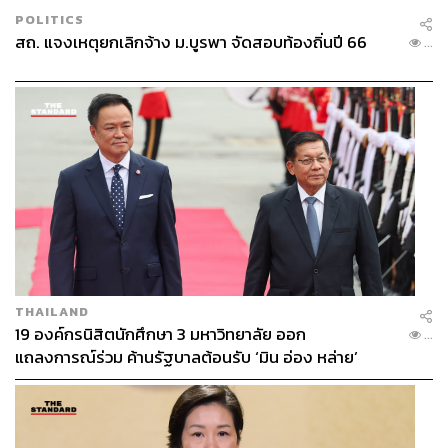
POLITICS
สถ. แจงเหตุยกเลิกจ้าง ม.บูรพา จัดสอบท้องถิ่นปี 66
...
THAILAND
19 องค์กรนิสิตนักศึกษา 3 มหาวิทยาลัย ออก
...
ฐาปนีย์ เกียรติไพบูลย์ ผู้ว่าการท่องเที่ยวแห่งประเทศไทย
แถลงการณ์ร่วม ค้านรัฐบาลต้อนรับ ‘มิน อ่อง หล่าย’
ภายในงาน Networking Dinner ยังมีบุคคลสำคัญระดับสูง
ของภูฏานเข้าร่วม อาทิ รัฐมนตรีและปลัดกระทรวง
อุตสาหกรรม พาณิชย์ และการจ้างงาน (MOICE) รวมถึงสาย