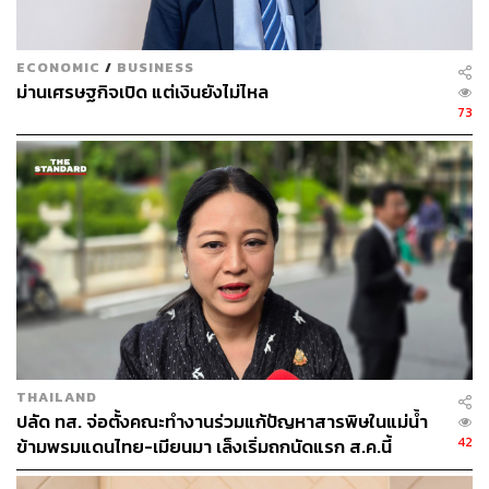
บริโภคได้ แต่ไม่สามารถสะท้อนว่า ประชาชนมีความสุข
หรือเผชิญความเครียดมากเพียงใด รวมถึงไม่สามารถวัด
ต้นทุนด้านทรัพยากรธรรมชาติที่สูญเสียไปได้
ECONOMIC
/
BUSINESS
ม่านเศรษฐกิจเปิด แต่เงินยังไม่ไหล
73
เพื่อให้ ‘ความสุข’ กลายเป็นสิ่งที่วัดผลและนำไปกำหนด
นโยบายได้จริง ภูฏานจึงกำหนดหลักการสำคัญ 4 ด้าน ได้แก่
1.การพัฒนาเศรษฐกิจและสังคมอย่างยั่งยืน พร้อมกระจาย
รายได้อย่างทั่วถึง เพื่อลดความเหลื่อมล้ำ
2.การอนุรักษ์สิ่งแวดล้อม โดยภูฏานถือเป็นประเทศเดียวใน
โลกที่มีสถานะ Negative Carbon หรือสามารถดูดซับก๊าซ
คาร์บอนได้มากกว่าที่ปล่อยออกมา อีกทั้งกฎหมายยังกำหนด
ให้ประเทศต้องมีพื้นที่ป่าไม้อย่างน้อย 60%
THAILAND
3.การอนุรักษ์วัฒนธรรม ทั้งภาษา, การแต่งกาย และ
ปลัด ทส. จ่อตั้งคณะทำงานร่วมแก้ปัญหาสารพิษในแม่น้ำ
เอกลักษณ์ดั้งเดิม
42
ข้ามพรมแดนไทย-เมียนมา เล็งเริ่มถกนัดแรก ส.ค.นี้
และ 4.ธรรมาภิบาล ที่เน้นความโปร่งใสและยึดความสุขของ