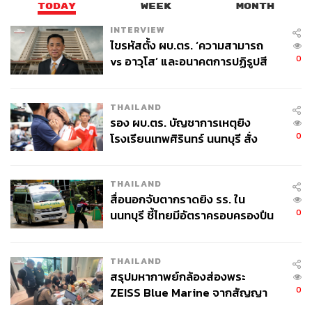
TODAY
WEEK
MONTH
ลักษณ์ของประเทศได้อย่างชัดเจน
INTERVIEW
ตลอดเส้นทางการเดินทาง สิ่งที่เห็นได้ชัดคือ ประเทศนี้แตก
ไขรหัสตั้ง ผบ.ตร. ‘ความสามารถ
0
ต่างจากเมืองใหญ่ที่คุ้นเคย ไม่มีเสียงดังวุ่นวาย, ผู้คนไม่เร่งรีบ
vs อาวุโส’ และอนาคตการปฏิรูปสี
กากี กับ พล.ต.อ. เอก อังสนานนท์
และไม่มีปัญหาการจราจร
THAILAND
รอง ผบ.ตร. บัญชาการเหตุยิง
0
โรงเรียนเทพศิรินทร์ นนทบุรี สั่ง
ค้นหา 2 รอบยืนยันไร้คนติดค้าง พบ
ศพปู่-ย่าที่บ้านพักผู้ก่อเหตุ
THAILAND
สื่อนอกจับตากราดยิง รร. ใน
0
นนทบุรี ชี้ไทยมีอัตราครอบครองปืน
สูงในระดับต้นของภูมิภาค
THAILAND
สรุปมหากาพย์กล้องส่องพระ
0
ZEISS Blue Marine จากสัญญา
ผลิต 8.3 ล้าน สู่ข้อพิพาท ‘มา