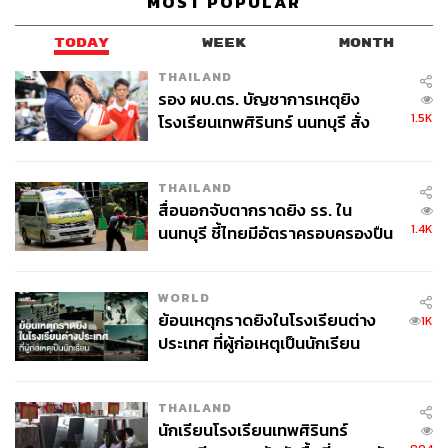
MOST POPULAR
TODAY
WEEK
MONTH
THAILAND
รอง ผบ.ตร. บัญชาการเหตุยิง
1.5K
โรงเรียนเทพศิรินทร์ นนทบุรี สั่ง
ค้นหา 2 รอบยืนยันไร้คนติดค้าง พบ
ศพปู่-ย่าที่บ้านพักผู้ก่อเหตุ
THAILAND
สื่อนอกจับตากราดยิง รร. ใน
1.4K
นนทบุรี ชี้ไทยมีอัตราครอบครองปืน
สูงในระดับต้นของภูมิภาค
WORLD
ย้อนเหตุกราดยิงในโรงเรียนต่าง
1K
ประเทศ ที่ผู้ก่อเหตุเป็นนักเรียน
THAILAND
นักเรียนโรงเรียนเทพศิรินทร์