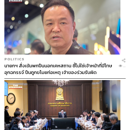
POLITICS
นายกฯ สั่งเข้มพกปืนนอกเคหสถาน ชี้ไม่ใช่เจ้าหน้าที่มีโทษ
...
อุกฉกรรจ์ ปืนถูกขโมยก่อเหตุ เจ้าของร่วมรับผิด