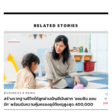
ABOUT THE AUTHOR
THE STANDARD WEALTH
สำนักข่าวเศรษฐกิจ ธุรกิจ และการลงทุน โดย
ทีมข่าว THE STANDARD
RELATED STORIES
BUSINESS
/
NEWS
สร้างรากฐานชีวิตให้ลูกผ่านบัญชีเงินฝาก ‘ออมสิน ออม
247
รัก’ พร้อมรับความคุ้มครองอุบัติเหตุสูงสุด 400,000
บาท ดอกเบี้ยรับเต็ม ไม่เสียภาษี [Advertorial]