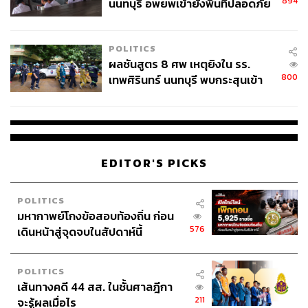
894
นนทบุรี อพยพเข้ายังพื้นที่ปลอดภัย
ชั่วคราว หลังเหตุใช้อาวุธปืนภายใน
โรงเรียนคลี่คลาย
POLITICS
ผลชันสูตร 8 ศพ เหตุยิงใน รร.
800
เทพศิรินทร์ นนทบุรี พบกระสุนเข้า
จุดสำคัญ ‘ศีรษะ-หน้าอก’ ครูถูกยิง
4 นัด จากระยะไกล
EDITOR'S PICKS
POLITICS
มหากาพย์โกงข้อสอบท้องถิ่น ก่อน
576
เดินหน้าสู่จุดจบในสัปดาห์นี้
POLITICS
เส้นทางคดี 44 สส. ในชั้นศาลฎีกา
211
จะรู้ผลเมื่อไร