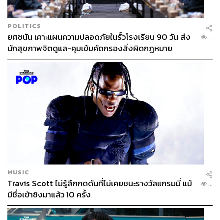
POLITICS
ยศชนัน เคาะแผนความปลอดภัยในรั้วโรงเรียน 90 วัน ส่ง
...
นักสุขภาพจิตดูแล-คุมเข้มคัดกรองสิ่งผิดกฎหมาย
MUSIC
Travis Scott ไม่รู้สึกกดดันที่ไม่เคยชนะรางวัลแกรมมี่ แม้
...
มีชื่อเข้าชิงมาแล้ว 10 ครั้ง