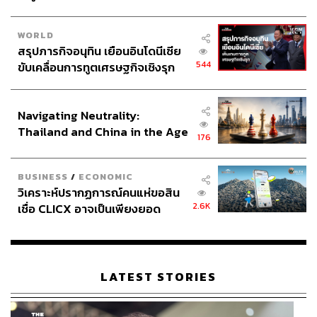
WORLD
สรุปภารกิจอนุทิน เยือนอินโดนีเซีย
544
ขับเคลื่อนการทูตเศรษฐกิจเชิงรุก
ประกาศหุ้นส่วนยุทธศาสตร์ไทย –
อินโดนีเซีย
Navigating Neutrality:
Thailand and China in the Age
176
of a New Global Order
BUSINESS
/
ECONOMIC
วิเคราะห์ปรากฏการณ์คนแห่ขอสิน
2.6K
เชื่อ CLICX อาจเป็นเพียงยอด
ภูเขาน้ำแข็ง ของปัญหาหนี้ครัว
เรือนไทยที่ถูกซุกไว้
LATEST STORIES