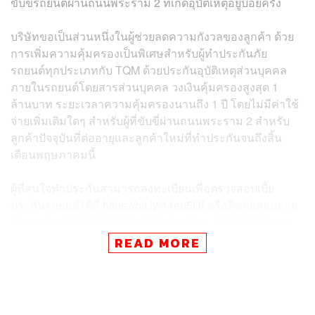
ขับขี่รถยนต์ผ่านถนนพระราม 2 ที่เกิดอุบัติเหตุอยู่บ่อยครั้ง
บริษัทขอเป็นส่วนหนึ่งในผู้ช่วยลดความกังวลของลูกค้า ด้วย
การเพิ่มความคุ้มครองเป็นพิเศษสำหรับผู้ทำประกันภัย
รถยนต์ทุกประเภทกับ TQM ด้วยประกันอุบัติเหตุส่วนบุคคล
ภายในรถยนต์โดยสารส่วนบุคคล วงเงินคุ้มครองสูงสุด 1
ล้านบาท ระยะเวลาความคุ้มครองนานถึง 1 ปี โดยไม่มีค่าใช้
จ่ายเพิ่มเติมใดๆ สำหรับผู้ที่ขับขี่ผ่านถนนพระราม 2 สำหรับ
ลูกค้าปัจจุบันที่ต่ออายุและลูกค้าใหม่ที่ทำประกันจนถึงสิ้น
เดือนพฤษภาคมนี้
ผู้ที่สนใจทำประกันสามารถลงทะเบียนเพื่อตรวจสอบเบี้ย
ประกันรถยนต์ได้ที่
https://bit.ly/44eu5Uf
หรือติดต่อสอบถาม
ข้อมูลเพิ่มเติมได้ที่ TQM Call Center โทร. 1737 ให้บริการ
ตลอด 24 ชั่วโมง
READ MORE
TQM ยังคงมุ่งมั่นในการยกระดับมาตรฐานด้านบริการ
ประกันภัย และตั้งใจที่จะดูแลลูกค้าในทุกเส้นทางการขับขี่
เพื่อความอุ่นใจและสบายใจอย่างสุดความสามารถ