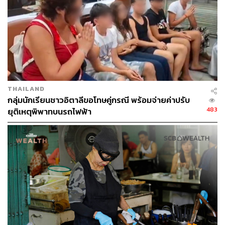
THAILAND
กลุ่มนักเรียนชาวอิตาลีขอโทษคู่กรณี พร้อมจ่ายค่าปรับ
483
ยุติเหตุพิพาทบนรถไฟฟ้า