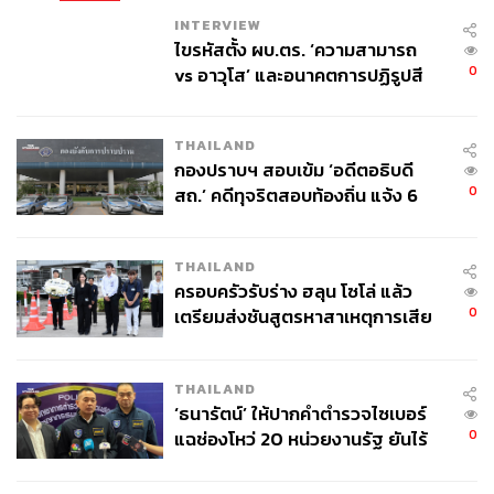
INTERVIEW
ไขรหัสตั้ง ผบ.ตร. ‘ความสามารถ
0
vs อาวุโส’ และอนาคตการปฏิรูปสี
กากี กับ พล.ต.อ. เอก อังสนานนท์
THAILAND
กองปราบฯ สอบเข้ม ‘อดีตอธิบดี
0
สถ.’ คดีทุจริตสอบท้องถิ่น แจ้ง 6
ข้อหาหนัก จ่อชง ป.ป.ช. 12 ส.ค. นี้
THAILAND
ครอบครัวรับร่าง ฮลุน โซโล่ แล้ว
0
เตรียมส่งชันสูตรหาสาเหตุการเสีย
ชีวิต
THAILAND
‘ธนารัตน์’ ให้ปากคำตำรวจไซเบอร์
0
แฉช่องโหว่ 20 หน่วยงานรัฐ ยันไร้
นัยทางการเมือง