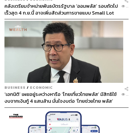
คลังเตรียมจำหน่ายพันธบัตรรัฐบาล ‘ออมพลัส’ รอบถัดไป
...
เร็วสุด 4 ก.ย.นี้ อาจเพิ่มสัดส่วนการขายแบบ Small Lot
First มากขึ้น
BUSINESS
/
ECONOMIC
‘เอกนิติ’ เผยอยู่ระหว่างหารือ ‘ไทยเที่ยวไทยพลัส’ มีสิทธิใช้
...
งบจากเงินกู้ 4 แสนล้าน มั่นใจงบต่อ ‘ไทยช่วยไทย พลัส’
เฟส 2 มีเพียงพอ