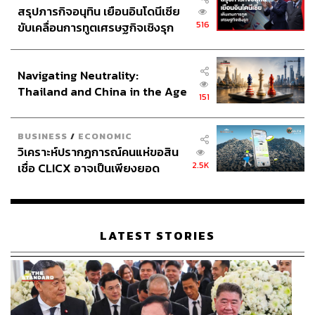
สรุปภารกิจอนุทิน เยือนอินโดนีเซีย
516
ขับเคลื่อนการทูตเศรษฐกิจเชิงรุก
ประกาศหุ้นส่วนยุทธศาสตร์ไทย –
อินโดนีเซีย
Navigating Neutrality:
Thailand and China in the Age
151
of a New Global Order
BUSINESS
/
ECONOMIC
วิเคราะห์ปรากฏการณ์คนแห่ขอสิน
2.5K
เชื่อ CLICX อาจเป็นเพียงยอด
ภูเขาน้ำแข็ง ของปัญหาหนี้ครัว
เรือนไทยที่ถูกซุกไว้
LATEST STORIES