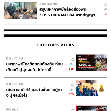
THAILAND
สรุปมหากาพย์กล้องส่องพระ
0
ZEISS Blue Marine จากสัญญา
ผลิต 8.3 ล้าน สู่ข้อพิพาท ‘มา
เวลล์ฯ’ ฟ้อง ‘โทน บางแค’ ผิดนัด
จ่ายหนี้-แอบระบุแบรนด์
EDITOR'S PICKS
POLITICS
มหากาพย์โกงข้อสอบท้องถิ่น ก่อน
525
เดินหน้าสู่จุดจบในสัปดาห์นี้
POLITICS
เส้นทางคดี 44 สส. ในชั้นศาลฎีกา
176
จะรู้ผลเมื่อไร
WORLD