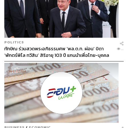
POLITICS
ทักษิณ ร่วมสวดพระอภิธรรมศพ ‘พล.ต.ท. ผ่อน’ บิดา
...
‘พักตร์พิไล ทวีสิน’ สิริอายุ 103 ปี แกนนำเพื่อไทย-บุคคล
หลากวงการร่วมอาลัย
BUSINESS
/
ECONOMIC