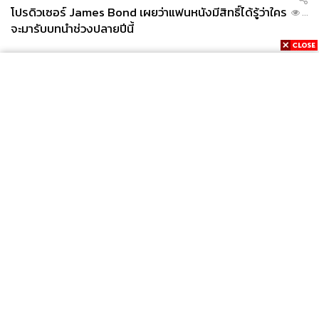
โปรดิวเซอร์ James Bond เผยว่าแฟนหนังมีสิทธิ์ได้รู้ว่าใคร
...
จะมารับบทนำช่วงปลายปีนี้
News
Wealth
Pop
Podcast
Video
Now
Opinion
Careers
Events
Privacy
About
Contact
Policy
FOR
ADVERTISING
MEMBERSHIP