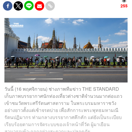
255
วันนี้ (16 พฤศจิกายน) ช่างภาพทีมข่าว THE STANDARD
เก็บภาพบรรยากาศนักท่องเที่ยวต่างชาติจำนวนมากต่อแถว
เข้าชมวัดพระศรีรัตนศาสดาราม ในพระบรมมหาราชวัง
อย่างยาวตั้งแต่เช้าจรดบ่าย เพื่อสักการะพระพุทธมหามณี
รัตนปฏิมากร ท่ามกลางบรรยากาศคึกคัก แต่ยังเป็นระเบียบ
เรียบร้อยตามการจัดระบบของเจ้าหน้าที่วัด ผู้มาเยือน
สามารถเข้า-ออกอย่างสะดวกและปลอดภัย