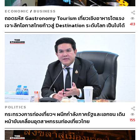
TAGS:
พระบรมมหาราชวัง
วัดพระศรีรัตนศาสดาราม
ECONOMIC
/
BUSINESS
การท่องเที่ยว
วัดพระแก้ว
นักท่องเที่ยวต่างชาติ
ถอดรหัส Gastronomy Tourism เที่ยวเชิงอาหารโตแรง
413
เจาะลึกโอกาสไทยก้าวสู่ Destination ระดับโลก เป็นไปได้
แค่ไหน
255
ABOUT THE AUTHOR
THE STANDARD TEAM
POLITICS
กองบรรณาธิการ THE STANDARD
กระทรวงการท่องเที่ยวฯ ผนึกกำลังภาครัฐและเอกชน เดิน
155
หน้าขับเคลื่อนอุตสาหกรรมท่องเที่ยวไทย
ABOUT THE PHOTOGRAPHER
ฐานิส สุดโต