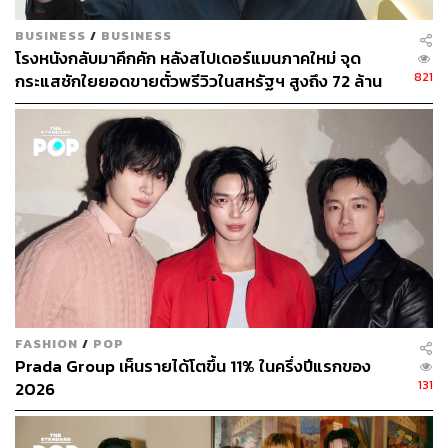
BUSINESS
/
BUSINESS
โรงหนังกลับมาคึกคัก หลังสไปเดอร์แมนภาคใหม่ จุด
821
กระแสชักใยยอดขายตั๋วพรีวิวในสหรัฐฯ สูงถึง 72 ล้าน
ดอลลาร์
FASHION
/
POP
Prada Group เห็นรายได้โตขึ้น 11% ในครึ่งปีแรกของ
131
2026