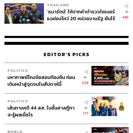
THAILAND
‘ธนารัตน์’ ให้ปากคำตำรวจไซเบอร์
445
แฉช่องโหว่ 20 หน่วยงานรัฐ ยันไร้
นัยทางการเมือง
EDITOR'S PICKS
POLITICS
มหากาพย์โกงข้อสอบท้องถิ่น ก่อน
529
เดินหน้าสู่จุดจบในสัปดาห์นี้
POLITICS
เส้นทางคดี 44 สส. ในชั้นศาลฎีกา
177
จะรู้ผลเมื่อไร
WORLD