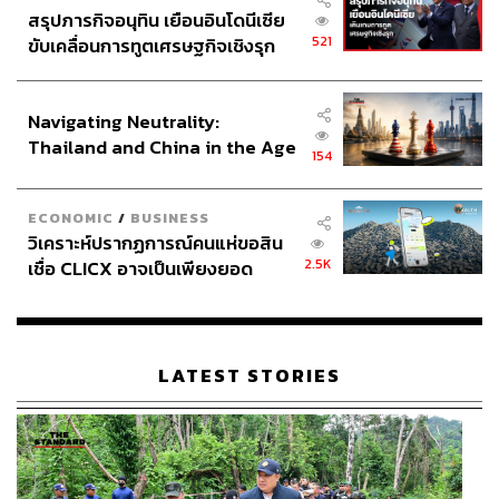
สรุปภารกิจอนุทิน เยือนอินโดนีเซีย
521
ขับเคลื่อนการทูตเศรษฐกิจเชิงรุก
ประกาศหุ้นส่วนยุทธศาสตร์ไทย –
อินโดนีเซีย
Navigating Neutrality:
Thailand and China in the Age
154
of a New Global Order
ECONOMIC
/
BUSINESS
วิเคราะห์ปรากฏการณ์คนแห่ขอสิน
2.5K
เชื่อ CLICX อาจเป็นเพียงยอด
ภูเขาน้ำแข็ง ของปัญหาหนี้ครัว
เรือนไทยที่ถูกซุกไว้
LATEST STORIES