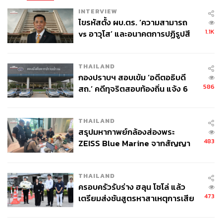
INTERVIEW
ไขรหัสตั้ง ผบ.ตร. ‘ความสามารถ
1.1K
vs อาวุโส’ และอนาคตการปฏิรูปสี
กากี กับ พล.ต.อ. เอก อังสนานนท์
THAILAND
กองปราบฯ สอบเข้ม ‘อดีตอธิบดี
586
สถ.’ คดีทุจริตสอบท้องถิ่น แจ้ง 6
ข้อหาหนัก จ่อชง ป.ป.ช. 12 ส.ค. นี้
THAILAND
สรุปมหากาพย์กล้องส่องพระ
483
ZEISS Blue Marine จากสัญญา
ผลิต 8.3 ล้าน สู่ข้อพิพาท ‘มา
เวลล์ฯ’ ฟ้อง ‘โทน บางแค’ ผิดนัด
THAILAND
จ่ายหนี้-แอบระบุแบรนด์
ครอบครัวรับร่าง ฮลุน โซโล่ แล้ว
473
เตรียมส่งชันสูตรหาสาเหตุการเสีย
ชีวิต