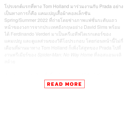
โปรเจกต์แรกที่ทาง Tom Holland มาร่วมงานกับ Prada อย่าง
เป็นทางการก็คือ แคมเปญเสื้อผ้าคอลเล็กชัน
Spring/Summer 2022 ที่ถ่ายโดยช่างภาพแฟชั่นระดับแถว
หน้าของวงการจากประเทศอังกฤษอย่าง David Sims
พร้อม
ได้ Ferdinando Verderi มาเป็นครีเอทีฟไดเรกเตอร์ของ
แคมเปญ และดูแลส่วนของวิดีโอประกอบ โดยก่อนหน้านี้ไม่กี่
เดือนที่ผ่านมาทาง Tom Holland ก็เพิ่งใส่สูทของ Prada ไปที่
งานพรีเมียร์ของ
Spider-Man: No Way Home
ที่ลอสแอนเจลิ
สด้วย
สำหรับแคมเปญในครั้งนี้มาในคอนเซปต์ที่ซิงค์ (Sync) กับ
แคมเปญคอลเล็กชัน Spring/Summer 2022 ของผู้หญิงที่ใช้
READ MORE
ชื่อว่า ‘In the Mood for Prada’ ซึ่งได้ Hunter Schafer มาเป็น
นางแบบให้ โดยตัว Tom Holland และ Hunter Schafer เองก็
เป็นเพื่อนกันในชีวิตจริง เพราะ Tom Holland กำลังคบหากับ
Zendaya ที่เป็นนางเอกซีรีส์เรื่อง
Euphoria
ที่เล่นคู่กับ Hunter
Schafer โดยในหลายบทสัมภาษณ์ Zendaya ก็จะพูดว่า Tom
Holland จะไปเยี่ยมเธอที่กองถ่ายอยู่เป็นประจำ และเรียกร้อง