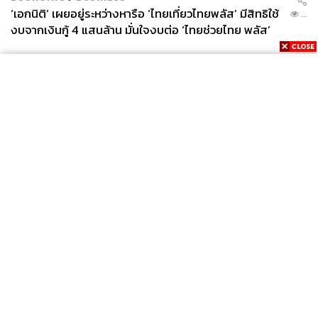
‘เอกนิติ’ เผยอยู่ระหว่างหารือ ‘ไทยเที่ยวไทยพลัส’ มีสิทธิใช้
...
งบจากเงินกู้ 4 แสนล้าน มั่นใจงบต่อ ‘ไทยช่วยไทย พลัส’
เฟส 2 มีเพียงพอ
News
Wealth
Pop
Podcast
Video
Now
Opinion
Careers
Events
Privacy
About
Contact
Policy
FOR
ADVERTISING
MEMBERSHIP