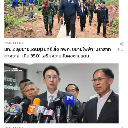
POLITICS
มท. 2 ลุยชายแดนสุรินทร์ สั่ง กฟภ. ขยายไฟฟ้า ‘ปราสาท
...
ตาควาย–เนิน 350’ เสริมความมั่นคงชายแดน
POLITICS