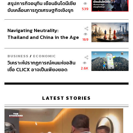
สรุปภารกิจอนุทิน เยือนอินโดนีเซีย
539
ขับเคลื่อนการทูตเศรษฐกิจเชิงรุก
ประกาศหุ้นส่วนยุทธศาสตร์ไทย –
อินโดนีเซีย
Navigating Neutrality:
Thailand and China in the Age
169
of a New Global Order
BUSINESS
/
ECONOMIC
วิเคราะห์ปรากฏการณ์คนแห่ขอสิน
2.6K
เชื่อ CLICX อาจเป็นเพียงยอด
ภูเขาน้ำแข็ง ของปัญหาหนี้ครัว
เรือนไทยที่ถูกซุกไว้
LATEST STORIES