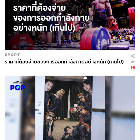
Instagram ได้ตั้งค่าให้บัญชีของผู้ใช้งานวัยรุ่นเป็นบัญชีส่วน
ตัวโดยอัตโนมัติตั้งแต่ปีที่ผ่านมา
สถานการณ์ทั้งหมดสะท้อนให้เห็นถึงแรงกดดันที่เพิ่มขึ้นต่อ
บริษัทเทคโนโลยีทั่วโลก ให้แสดงความรับผิดชอบต่อผู้ใช้งาน
ที่เป็นเยาวชน และสร้างสมดุลระหว่างความปลอดภัยกับ
เสรีภาพบนโลกออนไลน์ ที่สังคมกำลังให้ความสำคัญอย่าง
SPORT
มากในปัจจุบัน
ราคาที่ต้องจ่ายของการออกกำลังกายอย่างหนัก (เกินไป)
99
ภาพ:
Camilo Concha / shutterstock
อ้างอิง:
https://edition.cnn.com/2025/10/03/tech/tiktok-pushed
-sexually-explicit-search-terms-to-13-year-olds-report
https://www.bbc.com/news/articles/c708v7qkeg1o
สามารถติดตาม THE STANDARD WEALTH
ผ่านแอปพลิเคชันต่างๆ ที่คุณสะดวกหรือใช้งานอยู่แล้วได้เลย