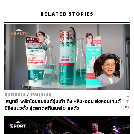
สอดคล้องกับรายงานความโปร่งใสของ TikTok ประจำ
RELATED STORIES
ไตรมาสแรกปี 2025 พบว่า ราว 30% ของเนื้อหาที่ถูกลบออก
จากแพลตฟอร์มทั่วโลกมีลักษณะเกี่ยวข้องกับเนื้อหาที่อ่อน
ไหวและไม่เหมาะสม
นอกจากนี้ TikTok ยังใช้เทคโนโลยีตรวจจับอายุ เพื่อลบบัญชี
ผู้ใช้ที่อายุต่ำกว่า 13 ปีออกจากระบบเฉลี่ย 6 ล้านบัญชีต่อ
เดือน พร้อมฝึกอบรมทีมผู้ตรวจสอบเนื้อหาให้สามารถระบุ
พฤติกรรมหรือสัญญาณที่บ่งชี้ว่าผู้ใช้อาจยังไม่ถึงเกณฑ์อายุที่
กำหนด และในช่วงไม่กี่ปีที่ผ่านมายังเปิดตัวฟีเจอร์ guided
meditation เพื่อดูแลผู้ใช้วัยรุ่น โดยการช่วยลดการใช้งาน
หน้าจอ และระบบปิดการแจ้งเตือนในช่วงเวลาดึก เพื่อส่ง
BUSINESS
/
BUSINESS
เสริมให้ผู้ใช้งานพักผ่อนอย่างเพียงพอ
‘สมูทอี’ พลิกโฉมแบรนด์รุ่นเก๋า ดึง หลิง-ออม ส่งคอนเทนต์
67
ซีรีส์แนวตั้ง สู้ตลาดสกินแคร์ชะลอตัว
อย่างไรก็ตาม ไม่เพียงแต่ TikTok เท่านั้นที่ถูกจับตามองเรื่อง
ความปลอดภัยของเยาวชนบนโลกออนไลน์ แต่รวมถึง
YouTube ที่เพิ่งเปิดระบบ AI ตรวจจับอายุของผู้ใช้และปรับ
มาตรการความปลอดภัยอัตโนมัติตามช่วงวัย ขณะที่