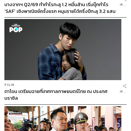
บางจากฯ Q2/69 ทำกำไรทะลุ 1.2 หมื่นล้าน เริ่มบุ๊กกำไร
...
‘SAF’ เชิงพาณิชย์ครั้งแรก หนุนรายได้ครึ่งปีทะลุ 3.2 แสน
ล้าน
FILM
ตาโขน เตรียมฉายที่เทศกาลภาพยนตร์ไทย ณ ประเทศ
...
บราซิล