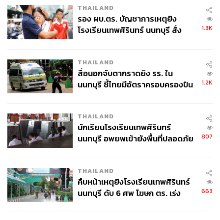
THAILAND
รอง ผบ.ตร. บัญชาการเหตุยิง
1.3K
โรงเรียนเทพศิรินทร์ นนทบุรี สั่ง
ค้นหา 2 รอบยืนยันไร้คนติดค้าง พบ
ศพปู่-ย่าที่บ้านพักผู้ก่อเหตุ
THAILAND
สื่อนอกจับตากราดยิง รร. ใน
1.2K
นนทบุรี ชี้ไทยมีอัตราครอบครองปืน
สูงในระดับต้นของภูมิภาค
THAILAND
นักเรียนโรงเรียนเทพศิรินทร์
807
นนทบุรี อพยพเข้ายังพื้นที่ปลอดภัย
ชั่วคราว หลังเหตุใช้อาวุธปืนภายใน
โรงเรียนคลี่คลาย
THAILAND
คืบหน้าเหตุยิงโรงเรียนเทพศิรินทร์
663
นนทบุรี ดับ 6 ศพ โฆษก ตร. เร่ง
สอบปมขโมยปืนปู่ก่อเหตุ