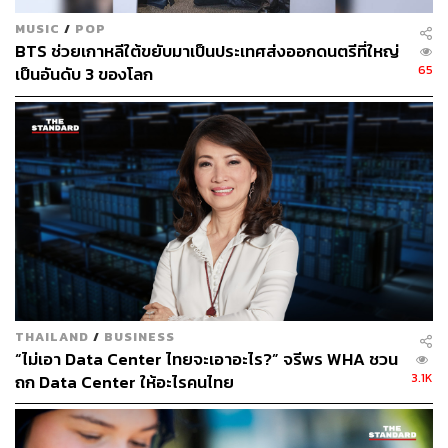
MUSIC
/
POP
BTS ช่วยเกาหลีใต้ขยับมาเป็นประเทศส่งออกดนตรีที่ใหญ่
65
เป็นอันดับ 3 ของโลก
TAGS:
United Kingdom
Global Witness
Algorithm
TikTok
214
THAILAND
/
BUSINESS
“ไม่เอา Data Center ไทยจะเอาอะไร?” จรีพร WHA ชวน
3.1K
ถก Data Center ให้อะไรคนไทย
ABOUT THE AUTHOR
จิรันธนิน กมลเลิศ
Content Creator ประจำ THE STANDARD