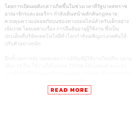
โดยการเปิดเผยดังกล่าวเกิดขึ้นในช่วงเวลาที่รัฐบาลสหราช
อาณาจักรและอเมริกา กำลังเดินหน้าผลักดันกฎหมาย
ควบคุมความปลอดภัยบนช่องทางออนไลน์สำหรับเด็กอย่าง
เข้มงวด โดยเฉพาะเรื่อง การยืนยันอายุผู้ใช้งาน ซึ่งเป็น
ประเด็นที่บริษัทเทคโนโลยีทั่วโลกกำลังเผชิญแรงกดดันให้
ปรับตัวอย่างหนัก
อีกทั้ง ผลการตรวจสอบพบว่า แม้บัญชีผู้ใช้งานใหม่ที่ระบุอายุ
เพียง 13 ปีจะใช้งานได้ไม่นาน TikTok ก็ยังแสดงคำแนะนำ
การค้นหาที่มีลักษณะเชิงทางเพศอย่างชัดเจน ซึ่งการทดสอบ
ใน 3 จาก 7 บัญชี หลังจากตั้งค่าบัญชีเสร็จ และปัดหน้าจอ
เพียงไม่กี่ครั้ง ผู้ใช้งานก็จะเห็นเนื้อหาลามกปรากฏบนหน้าจอ
READ MORE
Global Witness ระบุว่า ประเด็นสำคัญไม่ได้อยู่ที่ TikTok
ปล่อยให้เยาวชนเห็นเนื้อหาลามกเท่านั้น แต่ระบบอัลกอริทึม
กลับมีบทบาทในการชี้นำให้เข้าใกล้เนื้อหาดังกล่าวอย่าง
จงใจ ซึ่งสะท้อนถึงปัญหาเชิงโครงสร้างของระบบแนะนำ
เนื้อหาในแพลตฟอร์ม