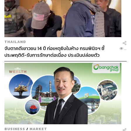
THAILAND
จับตาคดีเยาวชน 14 ปี ก่อเหตุยิงในห้าง กรมพินิจฯ ชี้
...
ประพฤติดี-รับการรักษาต่อเนื่อง ประเมินปล่อยตัว
BUSINESS
/
MARKET