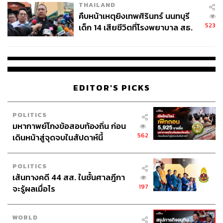
THAILAND
คืบหน้าเหตุยิงเทพศิรินทร์ นนทบุรี
523
เด็ก 14 เสียชีวิตที่โรงพยาบาล สธ.
ยืนยันครูเสียชีวิต 5 ราย เจ็บ 22
ราย
EDITOR'S PICKS
POLITICS
มหากาพย์โกงข้อสอบท้องถิ่น ก่อน
562
เดินหน้าสู่จุดจบในสัปดาห์นี้
POLITICS
เส้นทางคดี 44 สส. ในชั้นศาลฎีกา
197
จะรู้ผลเมื่อไร
WORLD