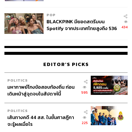
ลง - จีนแห่บุกตลาดเกิดใหม่
POP
BLACKPINK มียอดสตรีมบน
434
Spotify จากประเทศไทยสูงถึง 536
ล้านครั้ง ตลอด 10 ปีที่ผ่านมา
EDITOR'S PICKS
POLITICS
มหากาพย์โกงข้อสอบท้องถิ่น ก่อน
595
เดินหน้าสู่จุดจบในสัปดาห์นี้
POLITICS
เส้นทางคดี 44 สส. ในชั้นศาลฎีกา
225
จะรู้ผลเมื่อไร