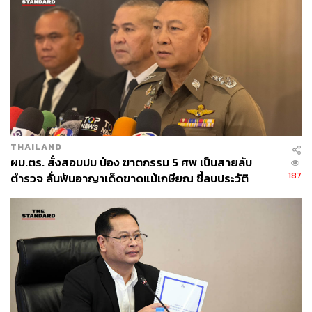
THAILAND
ผบ.ตร. สั่งสอบปม ป๋อง ฆาตกรรม 5 ศพ เป็นสายลับ
187
ตำรวจ ลั่นฟันอาญาเด็ดขาดแม้เกษียณ ชี้ลบประวัติ
อาชญากรเองไม่ได้