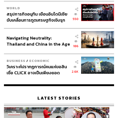
WORLD
สรุปภารกิจอนุทิน เยือนอินโดนีเซีย
550
ขับเคลื่อนการทูตเศรษฐกิจเชิงรุก
ประกาศหุ้นส่วนยุทธศาสตร์ไทย –
อินโดนีเซีย
Navigating Neutrality:
Thailand and China in the Age
186
of a New Global Order
BUSINESS
/
ECONOMIC
วิเคราะห์ปรากฏการณ์คนแห่ขอสิน
2.6K
เชื่อ CLICX อาจเป็นเพียงยอด
ภูเขาน้ำแข็ง ของปัญหาหนี้ครัว
เรือนไทยที่ถูกซุกไว้
LATEST STORIES