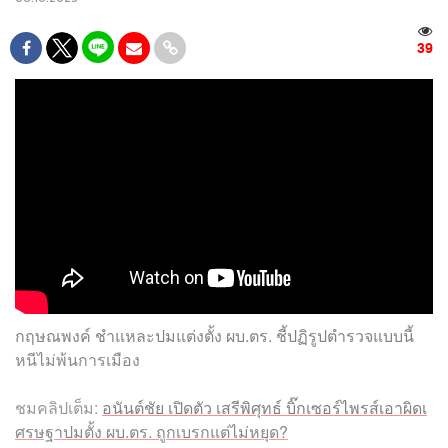
39
กฤษณพงค์ ชำแหละปมแต่งตั้ง ผบ.ตร. ชี้ปฏิรูปตำรวจแบบนี้
หนีไม่พ้นการเมือง
ชมคลิปเต็ม:
อนันต์ชัย เปิดตัว เสรีพิศุทธ์ บิ๊กเซอร์ไพรส์เอาผิดเ
ศรษฐาปมตั้ง ผบ.ตร. ถูกเบรกแต่ไม่หยุด?