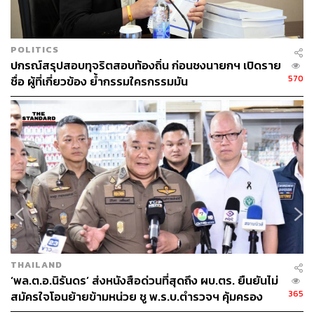
POLITICS
ปกรณ์สรุปสอบทุจริตสอบท้องถิ่น ก่อนชงนายกฯ เปิดราย
570
ชื่อ ผู้ที่เกี่ยวข้อง ย้ำกรรมใครกรรมมัน
THAILAND
‘พล.ต.อ.นิรันดร’ ส่งหนังสือด่วนที่สุดถึง ผบ.ตร. ยืนยันไม่
365
สมัครใจโอนย้ายข้ามหน่วย ชู พ.ร.บ.ตำรวจฯ คุ้มครอง