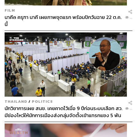
FILM
นาคี๓ ครุฑา นาคี เผยภาพชุดแรก พร้อมปักวันฉาย 22 ต.ค.
...
นี้
THAILAND
/
POLITICS
นักวิชาการเผย สนช. เคยคาดไว้เมื่อ 9 ปีก่อนระบบเลือก สว.
...
มีช่องโหว่ให้นักการเมืองส่งกลุ่มจัดตั้งเข้าแทรกแซง 5 พัน
ล้านยึดประเทศได้