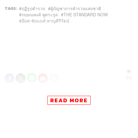
TAGS:
ปฏิรูปตำรวจ
ผู้บัญชาการตำรวจแห่งชาติ
กฤษณพงค์ พูตระกูล
THE STANDARD NOW
อ๊อฟ-ชัยนนท์ หาญคีรีรัตน์
39
ABOUT THE AUTHOR
READ MORE
THE STANDARD TEAM
กองบรรณาธิการ THE STANDARD