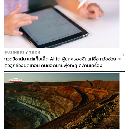
BUSINESS
/
TECH
กวดวิชาดับ แต่แท็บเล็ต AI โต ผู้ปกครองจีนแห่ซื้อ หวังช่วย
...
ติวลูกช่วงปิดเทอม ดันยอดขายพุ่งทะลุ 7 ล้านเครื่อง