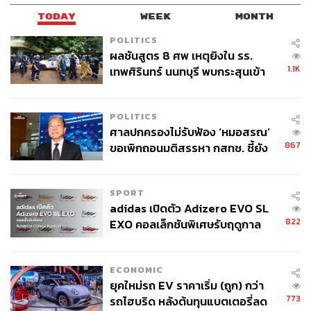
TODAY
WEEK
MONTH
POLITICS
ผลชันสูตร 8 ศพ เหตุยิงใน รร.
1.1K
เทพศิรินทร์ นนทบุรี พบกระสุนเข้า
จุดสำคัญ ‘ศีรษะ-หน้าอก’ ครูถูกยิง
4 นัด จากระยะไกล
POLITICS
ศาลปกครองไม่รับฟ้อง ‘หมอสรณ’
867
ขอเพิกถอนมติสรรหา กสทช. ชี้ยัง
ไม่ใช่ผู้เดือดร้อนเสียหาย
SPORT
adidas เปิดตัว Adizero EVO SL
822
EXO คอลเล็กชันพิเศษรับฤดูกาล
College Football
ECONOMIC
ยุคใหม่รถ EV ราคาเริ่ม (ถูก) กว่า
773
รถไฮบริด หลังต้นทุนแบตเตอรี่ลด