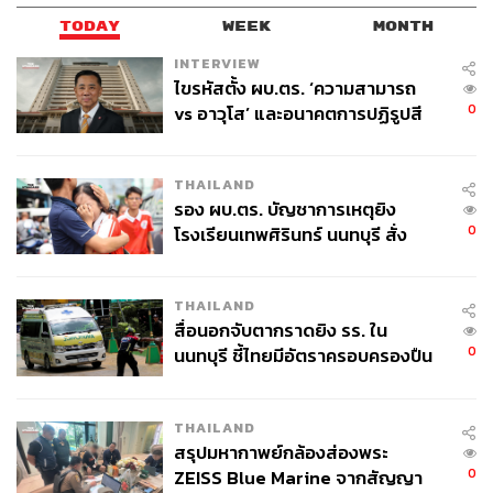
TODAY
WEEK
MONTH
INTERVIEW
ไขรหัสตั้ง ผบ.ตร. ‘ความสามารถ
0
vs อาวุโส’ และอนาคตการปฏิรูปสี
กากี กับ พล.ต.อ. เอก อังสนานนท์
THAILAND
รอง ผบ.ตร. บัญชาการเหตุยิง
0
โรงเรียนเทพศิรินทร์ นนทบุรี สั่ง
ค้นหา 2 รอบยืนยันไร้คนติดค้าง พบ
ศพปู่-ย่าที่บ้านพักผู้ก่อเหตุ
THAILAND
สื่อนอกจับตากราดยิง รร. ใน
0
นนทบุรี ชี้ไทยมีอัตราครอบครองปืน
สูงในระดับต้นของภูมิภาค
THAILAND
สรุปมหากาพย์กล้องส่องพระ
0
ZEISS Blue Marine จากสัญญา