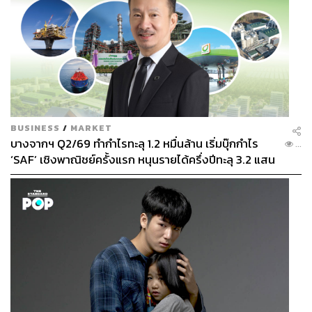
BUSINESS
/
MARKET
บางจากฯ Q2/69 ทำกำไรทะลุ 1.2 หมื่นล้าน เริ่มบุ๊กกำไร
...
‘SAF’ เชิงพาณิชย์ครั้งแรก หนุนรายได้ครึ่งปีทะลุ 3.2 แสน
ล้าน