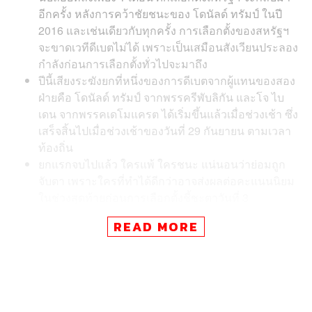
อีกครั้ง หลังการคว้าชัยชนะของ โดนัลด์ ทรัมป์ ในปี
2016 และเช่นเดียวกับทุกครั้ง การเลือกตั้งของสหรัฐฯ
จะขาดเวทีดีเบตไม่ได้ เพราะเป็นเสมือนสังเวียนประลอง
กำลังก่อนการเลือกตั้งทั่วไปจะมาถึง
ปีนี้เสียงระฆังยกที่หนึ่งของการดีเบตจากผู้แทนของสอง
ฝ่ายคือ โดนัลด์ ทรัมป์ จากพรรครีพับลิกัน และโจ ไบ
เดน จากพรรคเดโมแครต ได้เริ่มขึ้นแล้วเมื่อช่วงเช้า ซึ่ง
เสร็จสิ้นไปเมื่อช่วงเช้าของวันที่ 29 กันยายน ตามเวลา
ท้องถิ่น
ยกแรกจบไปแล้ว ใครแพ้ ใครชนะ แน่นอนว่าย่อมถูก
จับตา เพราะใครที่ทำได้ดีกว่าอาจส่งผลต่อคะแนนนิยม
ในช่วงสุดท้ายก่อนการเลือกตั้งชี้ชะตาวันที่ 3
พฤศจิกายนนี้
READ MORE
THE STANDARD Daily เชิญ ธเนศ อาภรณ์สุวรรณ
นักประวัติศาสตร์และผู้เชี่ยวชาญการเมืองสหรัฐฯ มา
พูดคุย วิเคราะห์ มองความเห็นผ่านประสบการณ์ว่ากา
รดีเบตครั้งนี้จะเป็นบทเรียนให้ทรัมป์และไบเดนวาง
กลยุทธ์อย่างไรต่อเพื่อคว้าชัยในวันที่ 3 พฤศจิกายนนี้