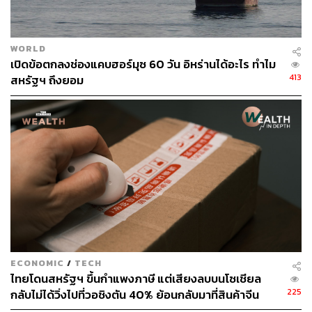
WORLD
เปิดข้อตกลงช่องแคบฮอร์มุซ 60 วัน อิหร่านได้อะไร ทำไม
413
สหรัฐฯ ถึงยอม
ECONOMIC
/
TECH
ไทยโดนสหรัฐฯ ขึ้นกำแพงภาษี แต่เสียงลบบนโซเชียล
225
กลับไม่ได้วิ่งไปที่วอชิงตัน 40% ย้อนกลับมาที่สินค้าจีน
ราคาถูกที่ทะลักจน SME ไทยสู้ไม่ไหว