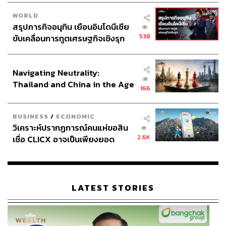
WORLD
สรุปภารกิจอนุทิน เยือนอินโดนีเซีย
538
ขับเคลื่อนการทูตเศรษฐกิจเชิงรุก
ประกาศหุ้นส่วนยุทธศาสตร์ไทย –
อินโดนีเซีย
Navigating Neutrality:
Thailand and China in the Age
166
of a New Global Order
BUSINESS
/
ECONOMIC
วิเคราะห์ปรากฏการณ์คนแห่ขอสิน
2.6K
เชื่อ CLICX อาจเป็นเพียงยอด
ภูเขาน้ำแข็ง ของปัญหาหนี้ครัว
เรือนไทยที่ถูกซุกไว้
LATEST STORIES