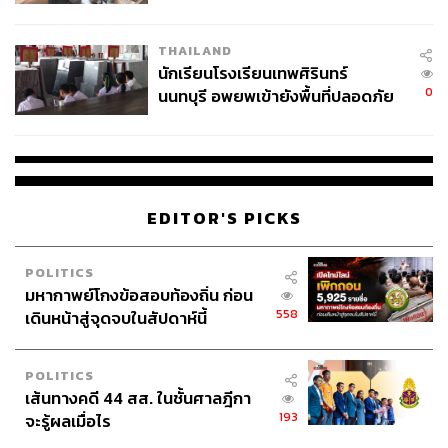
ผลิต 8.3 ล้าน สู่ข้อพิพาท ‘มา
เวลล์ฯ’ ฟ้อง ‘โทน บางแค’ ผิดนัด
THAILAND
จ่ายหนี้-แอบระบุแบรนด์
นักเรียนโรงเรียนเทพศิรินทร์
0
นนทบุรี อพยพเข้ายังพื้นที่ปลอดภัย
ชั่วคราว หลังเหตุใช้อาวุธปืนภายใน
โรงเรียนคลี่คลาย
EDITOR'S PICKS
POLITICS
มหากาพย์โกงข้อสอบท้องถิ่น ก่อน
558
เดินหน้าสู่จุดจบในสัปดาห์นี้
POLITICS
เส้นทางคดี 44 สส. ในชั้นศาลฎีกา
193
จะรู้ผลเมื่อไร