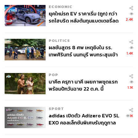
ECONOMIC
ยุคใหม่รถ EV ราคาเริ่ม (ถูก) กว่า
2.4K
รถไฮบริด หลังต้นทุนแบตเตอรี่ลด
ลง - จีนแห่บุกตลาดเกิดใหม่
POLITICS
ผลชันสูตร 8 ศพ เหตุยิงใน รร.
1.4K
เทพศิรินทร์ นนทบุรี พบกระสุนเข้า
จุดสำคัญ ‘ศีรษะ-หน้าอก’ ครูถูกยิง
4 นัด จากระยะไกล
POP
นาคี๓ ครุฑา นาคี เผยภาพชุดแรก
1.1K
พร้อมปักวันฉาย 22 ต.ค. นี้
SPORT
adidas เปิดตัว Adizero EVO SL
1K
EXO คอลเล็กชันพิเศษรับฤดูกาล
College Football