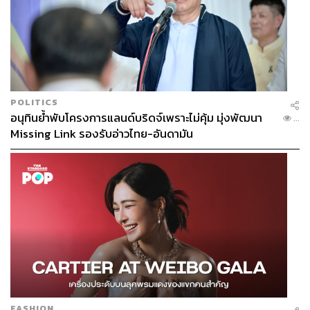
POLITICS
อนุทินย้ำพับโครงการแลนด์บริดจ์เพราะไม่คุ้ม มุ่งพัฒนา
...
Missing Link รองรับอ่าวไทย-อันดามัน
FASHION