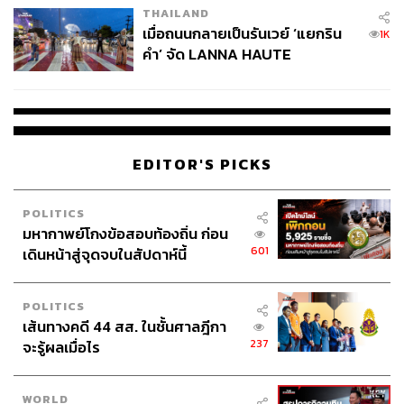
THAILAND
เมื่อถนนกลายเป็นรันเวย์ ‘แยกริน
1K
คำ’ จัด LANNA HAUTE
COUTURE กลางสายฝน
EDITOR'S PICKS
POLITICS
มหากาพย์โกงข้อสอบท้องถิ่น ก่อน
601
เดินหน้าสู่จุดจบในสัปดาห์นี้
POLITICS
เส้นทางคดี 44 สส. ในชั้นศาลฎีกา
237
จะรู้ผลเมื่อไร
WORLD