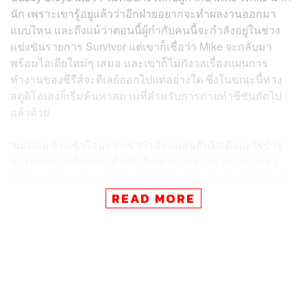
นัก เพราะเขารู้อยู่แล้วว่าอีกฝ่ายอยากจะทำผลงานออกมา
แบบไหน และถึงแม้ว่าตอนนี้ผู้กำกับคนนี้จะกำลังอยู่ในช่วง
แข่งขันรายการ Survivor แต่เขาก็เชื่อว่า Mike จะกลับมา
พร้อมไอเดียใหม่ๆ เสมอ และเขาก็ไม่กังวลเรื่องแผนการ
ทำงานของซีรีส์จะดีเลย์ออกไปแต่อย่างใด ซึ่งในขณะนี้ทาง
สตูดิโอเองก็เริ่มค้นหาสถานที่สำหรับการถ่ายทำซีซันถัดไป
แล้วด้วย
“ผมค่อนข้างเข้าใจนะว่าเขากำลังจะเล่นกับไอเดียอะไรบ้าง
การหาสถานที่ถ่ายทำสำคัญกับเขามากๆ เลย และพวกเขา
กำลังจะเริ่มหาสถานที่แล้ว ผมก็ไม่รู้เหมือนกันว่าจะไปสิ้นสุด
ที่ตรงไหน แต่ก็มีรายงานมาบ้างแล้วว่าจะอยู่ในยุโรป
READ MORE
แต่ก็มีอะไรเปลี่ยนแปลงได้เสมอ ขึ้นอยู่กับว่าเขาจะชอบโลเค
ชันนั้นไหม หรือคิดเห็นเรื่องการทำงานกับการเล่าเรื่องกับที่
ตรงนั้นอย่างไร ดังนั้นผมก็ไม่รู้อะไรเลย จนกว่าเขาจะไปดู
หลายๆ ที่ แล้วเขารู้สึกคลิกและมันสื่อสารกับเขาได้ เขาจะไป
สำรวจสิ่งเหล่านั้นเอง แล้วเราก็จะปล่อยให้เขานำเราไป”