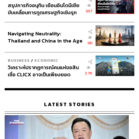
สรุปภารกิจอนุทิน เยือนอินโดนีเซีย
557
ขับเคลื่อนการทูตเศรษฐกิจเชิงรุก
ประกาศหุ้นส่วนยุทธศาสตร์ไทย –
อินโดนีเซีย
Navigating Neutrality:
Thailand and China in the Age
191
of a New Global Order
BUSINESS
/
ECONOMIC
วิเคราะห์ปรากฏการณ์คนแห่ขอสิน
2.7K
เชื่อ CLICX อาจเป็นเพียงยอด
ภูเขาน้ำแข็ง ของปัญหาหนี้ครัว
เรือนไทยที่ถูกซุกไว้
LATEST STORIES