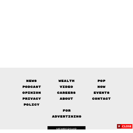
News
Wealth
Pop
Podcast
Video
Now
Opinion
Careers
Events
Privacy
About
Contact
Policy
FOR
ADVERTISING
MEMBERSHIP