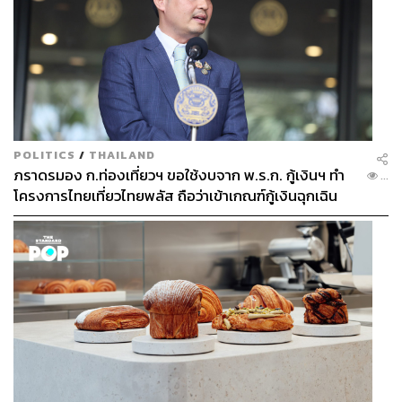
POLITICS
/
THAILAND
ภราดรมอง ก.ท่องเที่ยวฯ ขอใช้งบจาก พ.ร.ก. กู้เงินฯ ทำ
...
โครงการไทยเที่ยวไทยพลัส ถือว่าเข้าเกณฑ์กู้เงินฉุกเฉิน