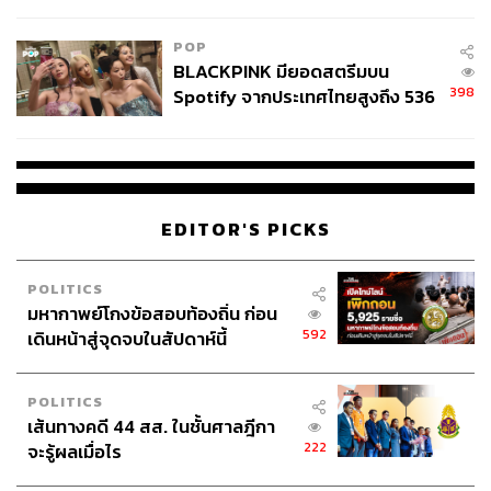
ลง - จีนแห่บุกตลาดเกิดใหม่
POP
BLACKPINK มียอดสตรีมบน
398
Spotify จากประเทศไทยสูงถึง 536
ล้านครั้ง ตลอด 10 ปีที่ผ่านมา
EDITOR'S PICKS
POLITICS
มหากาพย์โกงข้อสอบท้องถิ่น ก่อน
592
เดินหน้าสู่จุดจบในสัปดาห์นี้
POLITICS
เส้นทางคดี 44 สส. ในชั้นศาลฎีกา
222
จะรู้ผลเมื่อไร