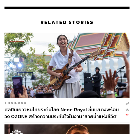
RELATED STORIES
สำหรับโปรเจกต์ครั้งนี้เริ่มต้นจากการที่ นิค-วิเชียร ฤกษ์
ไพศาล หนึ่งในบุคลากรคนสำคัญแห่งวงการดนตรีไทย ผู้อยู่
เบื้องหลังความสำเร็จของศิลปินไทยมากมาย ที่มองเห็นความ
สามารถของเหล่าศิลปินวัยมัธยม จึงอยากจัดโปรเจกต์ที่
สามารถให้คำแนะนำและช่วยพัฒนาให้พวกเขาเติบโตขึ้น
เป็นศิลปินมืออาชีพได้ในอนาคต
THAILAND
ศิลปินเยาวชนไทยระดับโลก Nene Royal ขึ้นแสดงพร้อม
711
วง OZONE สร้างความประทับใจในงาน ‘สายน้ำแห่งชีวิต’