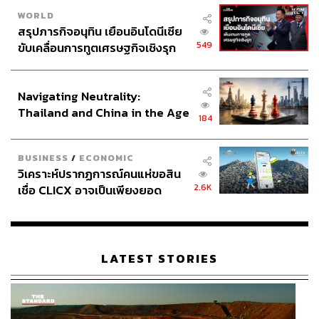
WORLD
สรุปภารกิจอนุทิน เยือนอินโดนีเซีย
549
ขับเคลื่อนการทูตเศรษฐกิจเชิงรุก
ประกาศหุ้นส่วนยุทธศาสตร์ไทย –
อินโดนีเซีย
Navigating Neutrality:
Thailand and China in the Age
184
of a New Global Order
BUSINESS
/
ECONOMIC
วิเคราะห์ปรากฏการณ์คนแห่ขอสิน
2.6K
เชื่อ CLICX อาจเป็นเพียงยอด
ภูเขาน้ำแข็ง ของปัญหาหนี้ครัว
เรือนไทยที่ถูกซุกไว้
LATEST STORIES