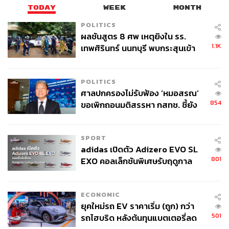
TODAY
WEEK
MONTH
POLITICS
ผลชันสูตร 8 ศพ เหตุยิงใน รร.
1.1K
เทพศิรินทร์ นนทบุรี พบกระสุนเข้า
จุดสำคัญ ‘ศีรษะ-หน้าอก’ ครูถูกยิง
119
4 นัด จากระยะไกล
POLITICS
ศาลปกครองไม่รับฟ้อง ‘หมอสรณ’
ABOUT THE AUTHOR
854
ขอเพิกถอนมติสรรหา กสทช. ชี้ยัง
สุพัฒน์ ศิวะพรพันธ์
ไม่ใช่ผู้เดือดร้อนเสียหาย
Content Creator ผู้หลงใหลในทุกศาสตร์และ
วัฒนธรรมของประเทศญี่ปุ่น
SPORT
adidas เปิดตัว Adizero EVO SL
801
EXO คอลเล็กชันพิเศษรับฤดูกาล
College Football
ECONOMIC
ยุคใหม่รถ EV ราคาเริ่ม (ถูก) กว่า
501
รถไฮบริด หลังต้นทุนแบตเตอรี่ลด