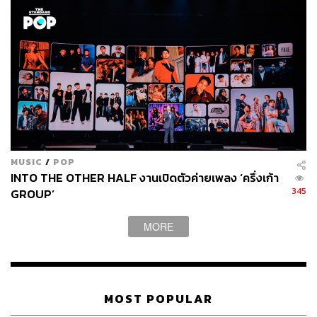
สำหรับเหล่าอาร์ทิสต์วัยมัธยมที่สนใจเข้าร่วมโปรเจกต์ The
Way Artist Intern Camp เตรียมฟอร์มวงของตนเองให้พร้อม
และสมัครร่วมโปรเจกต์ได้ตั้งแต่วันที่ 1 มีนาคม – 10
พฤษภาคม 2566 ผ่านทางเว็บไซต์
https://thewayartistinternc
amp.com/
สามารถติดตามรายละเอียดและความเคลื่อนไหวของโปรเจ
กต์ The Way Artist Intern Camp ได้ที่
https://thewayartistinterncamp.com/
MUSIC
/
POP
https://www.facebook.com/TheWayArtistInternCamp
INTO THE OTHER HALF งานเปิดตัวค่ายเพลง ‘ครึ่งเก้า
LINE: @TheWayAIC
345
GROUP’
TAGS:
นิค-วิเชียร ฤกษ์ไพศาล
โอม-ปัณฑพล ประสารราชกิจ
MORE
แว่นใหญ่-โอฬาร ชูใจ
วงดนตรี
จ๋าย-อิชณน์กร พึ่งเกียรติรัศมี
แพท-รัณนภันต์ ยั่งยืนพูนชัย
โอ๋-เจษฎา สุขทรามร
The Way Artist Intern Camp
นักดนตรี
MOST POPULAR