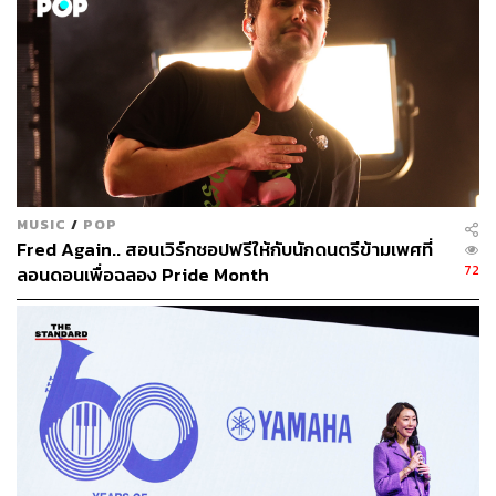
MUSIC
/
POP
Fred Again.. สอนเวิร์กชอปฟรีให้กับนักดนตรีข้ามเพศที่
72
ลอนดอนเพื่อฉลอง Pride Month
“ในฐานะที่พี่อยู่ในอุตสาหกรรมดนตรีมานาน วงดนตรีของ
น้องๆ วัยมัธยมมีสิ่งที่เราอยากให้คำแนะนำเยอะมาก พี่อยาก
ให้พวกเขาเห็นถึงสิ่งที่ควรทำถ้าอยากทำงานแบบมืออาชีพ พี่
และทีมจะช่วยพัฒนาพวกเขา เราต้องทำให้ข้อติเหลือน้อย
ที่สุด เพื่อให้พวกเขาไปได้ไกลที่สุด”