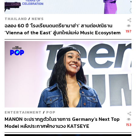
THAILAND
/
NEWS
ฉลอง 60 ปี ‘โรงเรียนดนตรียามาฮ่า’ สานต่อปณิธาน
197
‘Vienna of the East’ สู่บทใหม่แห่ง Music Ecosystem
ระดับอาเซียน [Advertorial]
“สิ่งที่เกิดขึ้นในโปรเจกต์นี้ก็คือทุกคนไม่ได้มาแค่แข่งขันกัน
แต่มาประชันพัฒนาการ มาวัดกันว่าวงของเราพัฒนาเท่านี้ดี
ENTERTAINMENT
/
POP
พอหรือเปล่า ถ้าไม่ดีก็แก้ไข อย่างน้อยทุกวงที่เดินมาในแคมป์
MANON จะปรากฏตัวในรายการ Germany’s Next Top
ของเราตั้งแต่วันแรกจนวันสุดท้าย ต้องมองเห็นว่าเขามี
153
Model หลังประกาศพักงานวง KATSEYE
พัฒนาการที่ดีขึ้น”