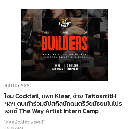
/
MUSIC
POP
โอม Cocktail, แพท Klear, จ๋าย TaitosmitH
ฯลฯ ตบเท้าร่วมอัปสกิลนักดนตรีวัยมัธยมในโปร
เจกต์ The Way Artist Intern Camp
โดย
สุพัฒน์ ศิวะพรพันธ์
04.03.2023