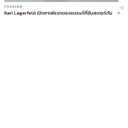
FASHION
Karl Lagerfeld เปิดคาเฟ่แรกของแบรนด์ที่อัมสเตอร์ดัม
...
News
Wealth
Pop
Podcast
Video
Now
Opinion
Careers
Events
Privacy
About
Contact
Policy
FOR
ADVERTISING
MEMBERSHIP