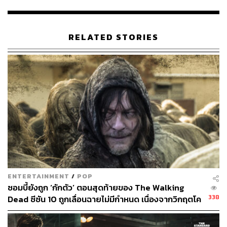
พื้นที่อื่นๆ ตามมาในอนาคต
พิสูจน์อักษร:
ลักษณ์นารา พักตร์เพียงจันทร์
RELATED STORIES
อ้างอิง:
www.skybound.com/the-walking-dead/novels/the-wa
lking-dead-heads-to-china-in-new-skybound-books-
novel/?fbclid=IwAR27EZOtv9pEySOgPy-VUfe1XAa
8SLTZ0EcwOpvVNxIdgEsyR_ZsTzEoQQo
en.wikipedia.org/wiki/The_Walking_Dead_(comic_b
ook)
TAGS:
The Walking Dead
The Walking Dead: Typhoon
zombie
ENTERTAINMENT
/
POP
ซอมบี้ยังถูก ‘กักตัว’ ตอนสุดท้ายของ The Walking
338
Dead ซีซัน 10 ถูกเลื่อนฉายไม่มีกำหนด เนื่องจากวิกฤตโค
วิด-19