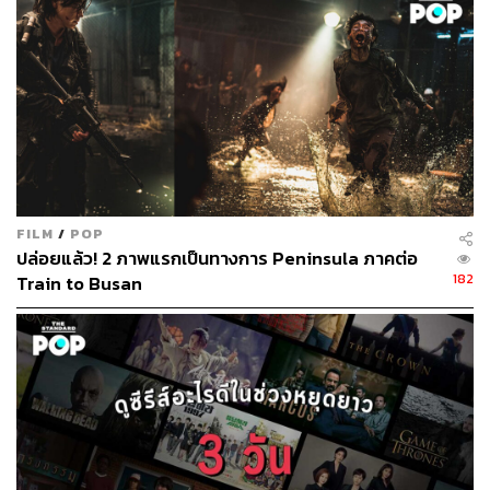
313
ABOUT THE AUTHOR
ณัฐนันท์ เฉลิมพนัส
Senior Content Creator ของ THE
STANDARD POP
FILM
/
POP
ปล่อยแล้ว! 2 ภาพแรกเป็นทางการ Peninsula ภาคต่อ
182
Train to Busan