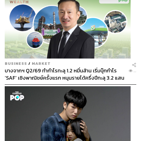
BUSINESS
/
MARKET
บางจากฯ Q2/69 ทำกำไรทะลุ 1.2 หมื่นล้าน เริ่มบุ๊กกำไร
...
‘SAF’ เชิงพาณิชย์ครั้งแรก หนุนรายได้ครึ่งปีทะลุ 3.2 แสน
ล้าน