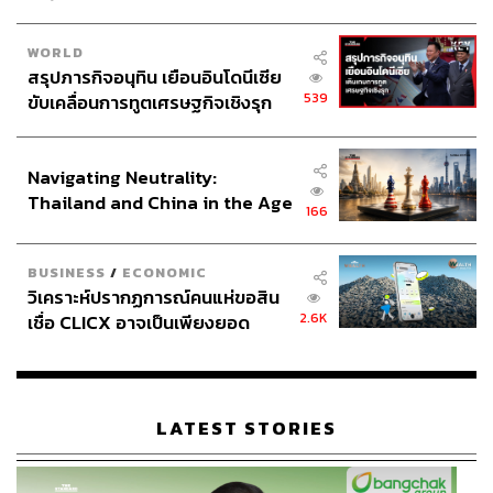
WORLD
สรุปภารกิจอนุทิน เยือนอินโดนีเซีย
539
ขับเคลื่อนการทูตเศรษฐกิจเชิงรุก
ประกาศหุ้นส่วนยุทธศาสตร์ไทย –
อินโดนีเซีย
Navigating Neutrality:
Thailand and China in the Age
166
of a New Global Order
BUSINESS
/
ECONOMIC
วิเคราะห์ปรากฏการณ์คนแห่ขอสิน
2.6K
เชื่อ CLICX อาจเป็นเพียงยอด
ภูเขาน้ำแข็ง ของปัญหาหนี้ครัว
เรือนไทยที่ถูกซุกไว้
LATEST STORIES