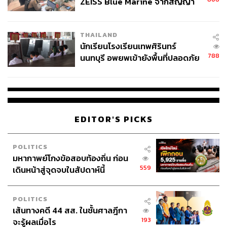
806
ZEISS Blue Marine จากสัญญา
ผลิต 8.3 ล้าน สู่ข้อพิพาท ‘มา
เวลล์ฯ’ ฟ้อง ‘โทน บางแค’ ผิดนัด
THAILAND
จ่ายหนี้-แอบระบุแบรนด์
นักเรียนโรงเรียนเทพศิรินทร์
788
นนทบุรี อพยพเข้ายังพื้นที่ปลอดภัย
ชั่วคราว หลังเหตุใช้อาวุธปืนภายใน
โรงเรียนคลี่คลาย
EDITOR'S PICKS
POLITICS
มหากาพย์โกงข้อสอบท้องถิ่น ก่อน
559
เดินหน้าสู่จุดจบในสัปดาห์นี้
POLITICS
เส้นทางคดี 44 สส. ในชั้นศาลฎีกา
193
จะรู้ผลเมื่อไร