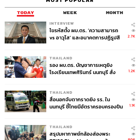
MOST POPULAR
TODAY
WEEK
MONTH
INTERVIEW
ไขรหัสตั้ง ผบ.ตร. ‘ความสามารถ
2.7K
vs อาวุโส’ และอนาคตการปฏิรูปสี
กากี กับ พล.ต.อ. เอก อังสนานนท์
THAILAND
รอง ผบ.ตร. บัญชาการเหตุยิง
1.2K
โรงเรียนเทพศิรินทร์ นนทบุรี สั่ง
ค้นหา 2 รอบยืนยันไร้คนติดค้าง พบ
ศพปู่-ย่าที่บ้านพักผู้ก่อเหตุ
THAILAND
สื่อนอกจับตากราดยิง รร. ใน
1.1K
นนทบุรี ชี้ไทยมีอัตราครอบครองปืน
สูงในระดับต้นของภูมิภาค
THAILAND
สรุปมหากาพย์กล้องส่องพระ